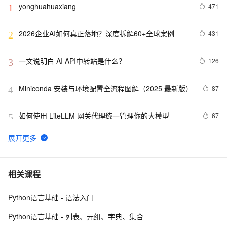
yonghuahuaxiang
471
1
2026企业AI如何真正落地？深度拆解60+全球案例
431
2
一文说明白 AI API中转站是什么？
126
3
Miniconda 安装与环境配置全流程图解（2025 最新版）
87
4
如何使用 LiteLLM 网关代理统一管理你的大模型
67
5
5 分钟搞定 Hermes 部署 Windows 整合包实操详解
64
6
最新PyCharm 安装详细图文教程：小白也能轻松搞定
51
7
相关课程
Python语言基础 - 语法入门
Hermes Agent 核心必学：SubAgent 子代理的 5 个实战
51
8
技巧，多任务处理效率翻倍
Python语言基础 - 列表、元组、字典、集合
AI大模型工具深度运用实践：如何搭建自己的AI助手_AI 
51
9