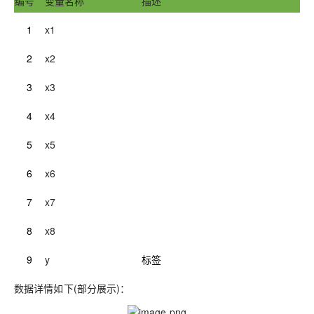
编号
变量名称
描述
1
x1
2
x2
3
x3
4
x4
5
x5
6
x6
7
x7
8
x8
9
y
标签
数据
详情如下
(部分展示
)：