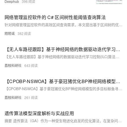
Deephub
396
网络管理监控软件的 C# 区间树性能阈值查询算法
针对网络管理监控软件的高效区间查询需求，本文提出基于区间树的优化方案。传统线性遍历效率低，10万条数据查询超800ms，难以满足实时性要求。区间树以平衡二叉搜索树结构，结合节点最大值剪枝策略，将查询复杂度从O(N)降至O(logN+K)，显著提升性能。通过C#实现，支持按指标类型分组建树、增量插入与多维度联合查询，在10万记录下查询耗时仅约2.8ms，内存占用降低35%。测试表明，该方案有效解决高负载场景下的响应延迟问题，助力管理员快速定位异常设备，提升运维效率与系统稳定性。
陌陌谣
382
【无人车路径跟踪】基于神经网络的数据驱动迭代学习控制(ILC)算法，用于具有未知模型和重复任务的非线性单输入单输出(SISO)离散时间系统的无人车的路径跟踪（Matlab代码实现）
【无人车路径跟踪】基于神经网络的数据驱动迭代学习控制(ILC)算法，用于具有未知模型和重复任务的非线性单输入单输出(SISO)离散时间系统的无人车的路径跟踪（Matlab代码实现）
荔枝科研社
643
【CPOBP-NSWOA】基于豪冠猪优化BP神经网络模型的多目标鲸鱼寻优算法研究（Matlab代码实现）
【CPOBP-NSWOA】基于豪冠猪优化BP神经网络模型的多目标鲸鱼寻优算法研究（Matlab代码实现）
荔枝科研社
261
遗传算法模型深度解析与实战应用
摘要 遗传算法（GA）作为一种受生物进化启发的优化算法，在复杂问题求解中展现出独特优势。本文系统介绍了GA的核心理论、实现细节和应用经验。算法通过模拟自然选择机制，利用选择、交叉、变异三大操作在解空间中进行全局搜索。与梯度下降等传统方法相比，GA不依赖目标函数的连续性或可微性，特别适合处理离散优化、多目标优化等复杂问题。文中详细阐述了染色体编码、适应度函数设计、遗传操作实现等关键技术，并提供了Python代码实现示例。实践表明，GA的成功应用关键在于平衡探索与开发，通过精心调参维持种群多样性同时确保收敛效率