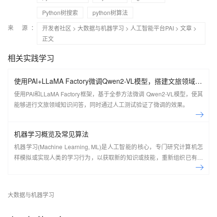
Python树搜索
python树算法
来 源：
开发者社区
>
大数据与机器学习
>
人工智能平台PAI
>
文章
>
正文
相关实践学习
使用PAI+LLaMA Factory微调Qwen2-VL模型，搭建文旅领域知
识问答机器人
使用PAI和LLaMA Factory框架，基于全参方法微调 Qwen2-VL模型，使其
能够进行文旅领域知识问答，同时通过人工测试验证了微调的效果。
机器学习概览及常见算法
机器学习(Machine Learning, ML)是人工智能的核心，专门研究计算机怎
样模拟或实现人类的学习行为，以获取新的知识或技能，重新组织已有的
知识结构使之不断改善自身的性能，它是使计算机具有智能的根本途径，
其应用遍及人工智能的各个领域。 本课程将带你入门机器学习，掌握机器
学习的概念和常用的算法。
大数据与机器学习