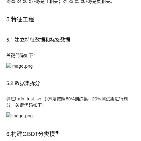
到x
3 x4 x6 x7
和y是正相关；x
1 x2 x5 x8
和y是负相关。
5.
特征工程
5.1
建立特征数据和标签数据
关键代码如下：
5.2
数据集拆分
通过
train_test_split
(
)
方法按照
80
%训练集、2
0
%测试集进行划
分，关键代码如下：
6.
构建GBDT分类
模型