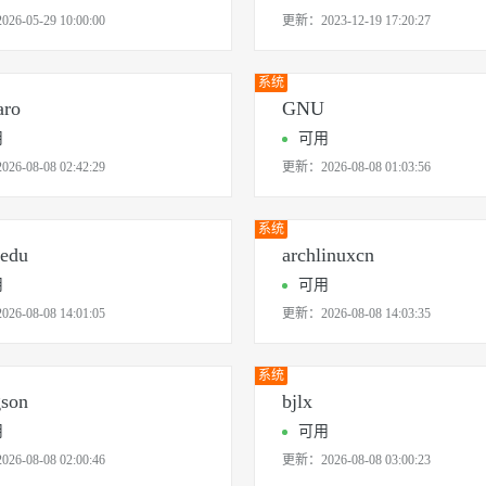
2026-05-29 10:00:00
更新：
2023-12-19 17:20:27
AI 应用
10分钟微调：让0.6B模型媲美235B模
多模态数据信
型
依托云原生高可用架构,实现Dify私有化部署
系统
用1%尺寸在特定领域达到大模型90%以上效果
aro
GNU
一个 AI 助手
超强辅助，Bol
用
可用
即刻拥有 DeepSeek-R1 满血版
在企业官网、通讯软件中为客户提供 AI 客服
2026-08-08 02:42:29
更新：
2026-08-08 01:03:56
多种方案随心选，轻松解锁专属 DeepSeek
系统
4edu
archlinuxcn
用
可用
2026-08-08 14:01:05
更新：
2026-08-08 14:03:35
系统
gson
bjlx
用
可用
2026-08-08 02:00:46
更新：
2026-08-08 03:00:23