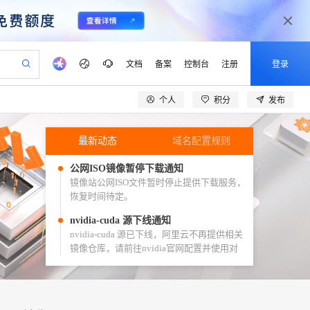
文档
备案
控制台
注册
登录
个人
积分
发布
验
作计划
器
AI 活动
专业服务
服务伙伴合作计划
开发者社区
加入我们
产品动态
服务平台百炼
阿里云 OPC 创新助力计划
一站式生成采购清单，支持单品或批量购买
最新动态
域名配置规则
io：打造专属 AI 语音助手
S产品伙伴计划（繁花）
峰会
CS
造的大模型服务与应用开发平台
一句话生成原生可编辑精美 PPT 文稿
AI 生产力先锋
Al MaaS 服务伙伴赋能合作
域名
博文
Careers
至高可申请百万元
Qwen3.8-Max 模型上线
开启高性价比 AI 编程新体验
弹性可伸缩的云计算服务
Qwen-Audio-3.0-Realtime 端到端实时语音角色扮演
输入一句话想法, 轻松生成专业的 PPT
先锋实践拓展 AI 生产力的边界
公网ISO镜像暂停下载通知
Token 补贴，五大权
计划
海大会
伙伴信用分合作计划
商标
问答
社会招聘
镜像站公网ISO文件暂时停止提供下载服务，
益加速 OPC 成功
eek-V4-Pro
SS
一键部署幻兽帕鲁游戏服务器
飞天发布时刻
HOT
Open Search 向量检索版支
划
恢复时间待定。
备案
电子书
校园招聘
pSeek-V4-Pro
视频创作，一键激活电商全链路生产力
稳定、安全、高性价比、高性能的云存储服务
一键购买专属联机服务器，轻松开启游戏
所见，即是所愿
持视频检索 Pipeline 功能
更多支持
nvidia-cuda 源下线通知
划
公司注册
镜像站
视频生成
语音识别与合成
专属 QwenPaw
漫剧工坊：一站式动画创作平台
AI 实训营
HOT
nvidia-cuda 源已下线，阿里云不再提供相关
应用身份服务 (IDaaS)
合作伙伴培训与认证
划
上云迁移
站生成，高效打造优质广告素材
全接入的云上超级电脑
镜像仓库，请前往nvidia官网配置并使用对
从聊天伙伴进化为能主动干活的本地数字员工
快速生产连贯的高质量长漫剧
从基础到进阶，Agent 创客手把手教你
OpenClaw 管理能力上线
lScope
我要反馈
e-1.1-T2V
Qwen3-TTS-Flash
应官方软件仓库
查询合作伙伴
n Alibaba Cloud ISV 合作
代维服务
建企业门户网站
10 分钟搭建微信、支付宝小程序
MaxCompute MaxFrame 提
畅细腻的高质量视频
离线语音合成大模型，多语言方言自适应，低延迟高稳定
淘宝npm老域名已下线，请尽快更换！
创新加速
ope
登录合作伙伴管理后台
我要建议
站，无忧落地极速上线
以可视化方式快速构建移动和 PC 门户网站
国内短信简单易用，安全可靠，秒级触达，全球覆盖200+国家和地区。
高效部署网站，快速应用到小程序
供自动弹性内存功能
请尽快配置新域名https://npmmirror.com