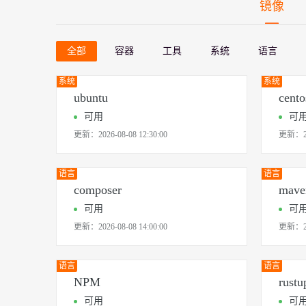
存储
天池大赛
镜像
Qwen3.7-Plus
云解析DNS
解决方案免费试用 新老
电子合同
最高领取价值200元试用
能看、能想、能动手的多模
安全
网络与CDN
AI 算法大赛
畅捷通
大数据开发治理平台 Data
AI 产品 免费试用
全部
容器
工具
系统
语言
网络
安全
云开发大赛
Qwen3-VL-Plus
Tableau 订阅
1亿+ 大模型 tokens 和 
可观测
入门学习赛
系统
系统
中间件
AI空中课堂在线直播课
云防火墙
140+云产品 免费试用
ubuntu
cento
上云与迁云
云原生的云上边界网络安全
产品新客免费试用，最长1
数据库
可用
可
生态解决方案
大模型服务
企业出海
更新：
2026-08-08 12:30:00
大模型ACA认证体验
更新：
大数据计算
助力企业全员 AI 认知与能
行业生态解决方案
千问AI平台-Token Plan
政企业务
媒体服务
语言
语言
开发者生态解决方案
composer
mave
企业服务与云通信
千问AI平台-模型体验
AI 开发和 AI 应用解决
可用
可
在线体验全尺寸、多种模态
域名与网站
更新：
2026-08-08 14:00:00
更新：
Happy 系列大模型
终端用户计算
语言
语言
Serverless
NPM
rustu
可用
可
开发工具