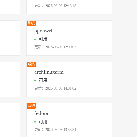
更新：
2026-08-08 12:48:43
息提取
与 AI 智能体进行实时音视频通话
从文本、图片、视频中提取结构化的属性信息
构建支持视频理解的 AI 音视频实时通话应用
系统
openwrt
t.diy 一步搞定创意建站
构建大模型应用的安全防护体系
可用
通过自然语言交互简化开发流程,全栈开发支持
通过阿里云安全产品对 AI 应用进行安全防护
更新：
2026-08-08 12:00:03
系统
archlinuxarm
可用
更新：
2026-08-08 14:01:02
系统
fedora
可用
更新：
2026-08-08 13:33:31