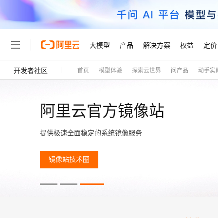
大模型
产品
解决方案
权益
定价
开发者社区
首页
模型体验
探索云世界
问产品
动手实
大模型
产品
解决方案
权益
定价
云市场
伙伴
服务
了解阿里云
精选产品
精选解决方案
普惠上云
产品定价
精选商城
成为销售伙伴
售前咨询
为什么选择阿里云
千问AI平台
了解云产品的定价详情
大模型服务平台百炼
千问办公，解锁你的工作
普惠上云 官方力荐
分销伙伴
在线服务
网站建设
什么是云计算
大
阿里云官方镜像站
大模型服务与应用平台
企业级Agent产品，直接
云服务器38元/年起，超
咨询伙伴
多端小程序
技术领先
云上成本管理
售后服务
提供极速全面稳定的系统镜像服务
轻量应用服务器
Agency Agents：拥
官方推荐返现计划
大模型
精选产品
精选解决方案
Salesforce 国际版订阅
稳定可靠
管理和优化成本
推荐新用户得奖励，单订单
销售伙伴合作计划
自助服务
友盟天域
安全合规
人工智能与机器学习
AI
文本生成
镜像站技术圈
云数据库 RDS
HappyHorse 打造一
云工开物
无影生态合作计划
在线服务
观测云
分析师报告
高校专属算力普惠，学生认
计算
互联网应用开发
Qwen3.8-Max
HOT
Salesforce On Alibaba C
工单服务
Tuya 物联网平台阿里云
研究报告与白皮书
人工智能平台 PAI
快速拥有专属 OpenClaw
大模
Consulting Partner 合
大数据
容器
智能体时代全能旗舰模型
免费试用
短信专区
一站式AI开发、训练和推
蓝凌 OA
AI 大模型销售与服务生
现代化应用