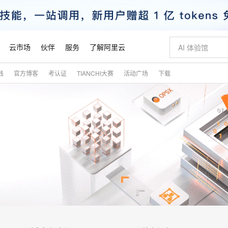
云市场
伙伴
服务
了解阿里云
践
官方博客
考认证
TIANCHI大赛
活动广场
下载
AI 特惠
数据与 API
成为产品伙伴
企业增值服务
最佳实践
价格计算器
AI 场景体
基础软件
产品伙伴合
阿里云认证
市场活动
配置报价
大模型
自助选配和估算价格
新方式
睿译宝，AI翻译排版一步到位
智启 AI 普惠权益
产品生态集成认证中心
企业支持计划
云上春晚
域名与网站
千问官方 MaaS 平台，为开发者和 Agent 而生，新用户赠送 1 亿 + tokens 额度
Qwen Aud
AI Coding
阿里云Maa
2026 阿里云
云服务器 E
为企业打
数据集
Windows
大模型认证
模型
NEW
NEW
交付可用成果
值低价云产品抢先购
上传文档即自动完成翻译和格式还原
至高享 1亿+免费 tokens，加速 Al 应用落地
提供智能易用的域名与建站服务
智能编程，一键
安全可靠、
产品生态伙伴
专家技术服务
云上奥运之旅
弹性计算合作
阿里云中企出
手机三要素
宝塔 Linux
全部认证
价格优势
有专属领域专家
GLM-5.2：长任务时代开源旗舰模型
阿里云 OPC 创新助力计划
千问大模型
即刻拥有 DeepS
AI 电商营销
对象存储 O
大模型
产品生态伙伴工作台
企业增值服务台
云栖战略参考
云存储合作计
云栖大会
身份实名认证
CentOS
训练营
推动算力普惠，释放技术红利
最高返9万
多领域专家智能体,一键组建 AI 虚拟交付团队
快速构建应用程序和网站，即刻迈出上云第一步
至高百万元 Token 补贴，加速一人公司成长
多元化、高性能、安全可靠的大模型服务
真正可用的 1M 上下文,一次完成代码全链路开发
轻松解锁专属 Dee
从图文生成到
云上的中国
数据库合作计
活动全景
短信
Docker
图片和
站式影视创作平台
Hermes Agent，打造自进化智能体
Token Plan 模型订阅计划
数字证书管理服务（原SSL证书）
5 分钟轻松部署
AI 广告创作
无影云电脑
企业成长
NEW
信息公告
看见新力量
云网络合作计
OCR 文字识别
JAVA
证享300元代金券
可视化编排打通从文字构思到成片全链路闭环
全托管，含MySQL、PostgreSQL、SQL Server、MariaDB多引擎
自主进化，持久记忆，越用越聪明
Qwen3.8-Max 首发尝鲜，限时加量 10 倍，夜间低至2折
实现全站HTTPS，呈现可信的WEB访问
图文、视频一
随时随地安
魔搭 Mode
Kimi-K3
HappyHors
NEW
loud
服务实践
官网公告
金融模力时刻
Salesforce O
版
发票查验
全能环境
Claude Code + GStack 打造工程团队
千问办公，限时限量积分加倍
Qoder
低代码高效构
AI 建站
短信服务
型
NEW
作计划
Kimi 最新旗舰模型，长程编程与推理利器
让文字生成流
计划
创新中心
魔搭 ModelSc
健康状态
理服务
让AI从“聊天伙伴”进化为能干活的“数字员工”
安装技能 GStack，拥有专属 AI 工程团队
你的AI工作搭子，覆盖日常办公高频场景
面向真实软件的智能体编程平台
0 代码专业建
客户案例
天气预报查询
操作系统
态合作计划