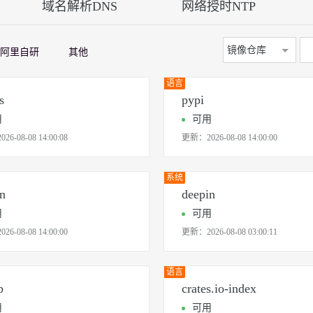
域名解析DNS
网络授时NTP
Deepseek-v4-pro
HappyHors
同享
万小智 AI 建站低至 15元/月
Qoder CN
AI 短剧/漫剧
云原生数据库 
快递物流查询
WordPress
成为服务伙
高校合作
点，立即开启云上创新
覆盖公网/内网、递归/权威、移动APP等全场景解析服务
送.CN域名，送备案服务码
基于千问大模型等，支持代码智能生成、研发智能问答
AI助力短剧
态智能体模型
旗舰 MoE 大模型，百万上下文与顶尖推理能力
图生视频，流
Ubuntu
服务生态伙伴
云工开物
企业应用
镜像仓库
Works
Night Plan 支持 Qwen 3.8-Max
云原生大数据计算服务 MaxCompute
AI 办公
容器服务 Kub
阿里自研
其他
NEW
GLM-5.2
Wan2.7-T
Red Hat
30+ 款产品免费体验
Data Agent 驱动的一站式 Data+AI 开发治理平台
夜间 5 折，Qwen/Meoo/TokenPlan 客户专享
面向分析的企业级SaaS模式云数据仓库
AI智能应用
提供一站式管
科研合作
视觉 Coding、空间感知、多模态思考等全面升级
1M上下文，专为长程任务能力而生
ERP
语言
堂（旗舰版）
SUSE
智能客服
s
pypi
CRM
防护产品
2个月
自动承接线索
用
可用
建站小程序
OA 办公系统
AI 应用构建
大模型原生
2026-08-08 14:00:08
更新：
2026-08-08 14:00:00
力提升
财税管理
模板建站
Qoder
大模型服务平台百炼-应用模版
HOT
NEW
系统
面向真实软件
个人版上线、团队版降价；千问3.8-Max首发发尝鲜
丰富多元化的应用模版和解决方案
400电话
定制建站
n
deepin
万有无界
大模型服务平台百炼-智能体
方案
广告营销
模板小程序
用
可用
的模型效果
灵活可视化地构建企业级 Agent
定制小程序
2026-08-08 14:00:00
更新：
2026-08-08 03:00:11
秒悟
人工智能平台 PAI
APP 开发
云端极速 AI 
新一代 AI 视频生成模型，深度适配广告营销等场景
AI Native 的算法工程平台，一站式完成建模、训练、推理服务部署
语言
建站系统
p
crates.io-index
用
可用