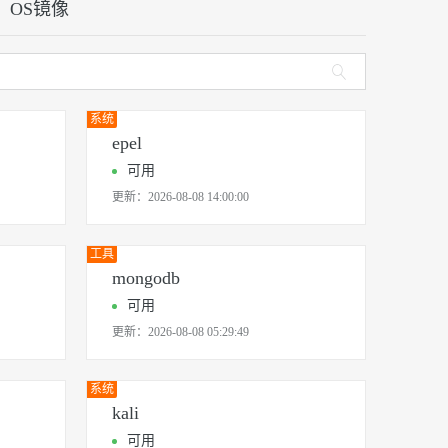
安全
OS镜像
我要投诉
e-1.1-I2V
Cosyvoice-V3-Flash
PolarDB
上云场景组合购
Milvus 弹性伸缩功能新增节
伴
没有找到所需镜像？点击申请增加！
漫剧创作，剧本、分镜、视频高效生成
100%兼容MySQL、PostgreSQL，兼容Oracle，支持集中和分布式
覆盖90%+业务场景，专享组合折扣价
点支持范围
畅自然，细节丰富
高表现力语音合成大模型，语音克隆听感自然
VPN
ernetes 版 ACK
云聚AI 严选权益
AI 原生数据库服务发布
SSL 证书
2V
Fun-ASR
，一键激活高效办公新体验
理容器应用的 K8s 服务
精选AI产品，从模型到应用全链提效
Agent 数据网关
文戏情感细腻自然，动作戏激烈拳拳到肉，实现更强表演能力
支持中英文自由切换，具备更强的噪声鲁棒性
堡垒机
系统
AI 用量加速计划
云原生数据库 PolarDB
epel
防火墙
、识别商机，让客服更高效、服务更出色。
新老同享，达量后返
Agentic Database 发布
可用
主机安全
应用
更新：
2026-08-08 14:00:00
千问办公
NEW
AI 应用及服务市场
工具
的智能体编程平台
一站式AI生产力平台
mongodb
AI 应用
伶鹊
可用
企业级人与Agent协作平台，接入和调度多个数字员工
智能客服平台，对话机器人、对话分析、智能外呼
大模型
更新：
2026-08-08 05:29:49
大模型服务平台百炼 - 全妙
自然语言处理
应用创作平台
多模态内容创作工具，已接入 DeepSeek
系统
数据标注
kali
机器学习
可用