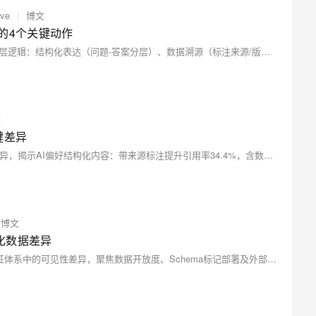
ive
|
博文
的4个关键动作
本文基于Princeton研究与570+次实测，揭示AI引用内容的底层逻辑：结构化表达（问题-答案分层）、数据溯源（标注来源/版本/测试条件）和可信度建设（权威标准+确定性表述）是三大关键。实证表明，规范改造可使引用率提升6倍以上。
文
键差异
本文实测知乎、微信公众号等7大平台内容被AI引擎引用的差异，揭示AI偏好结构化内容：带来源标注提升引用率34.4%，含数据结论提升32.1%。提出“开头100字结论+分点表格+来源标注”优化框架，助内容高效被AI抓取与引用。
博文
构化数据差异
本文剖析跨境电商中Amazon、Shopify与独立站在AI检索引证体系中的可见性差异，聚焦数据开放度、Schema标记部署及外部印证信号三大维度，揭示大模型依赖多源交叉验证而非域名权重的引证新逻辑，并提供可落地的技术优化路径。