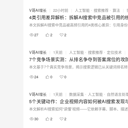
V哥AI增长
|
22小时前
|
人工智能
搜索推荐
算法
|
4类引用差异解析：拆解AI搜索中竞品被引用的
27
2
2
V哥AI增长
|
1天前
|
人工智能
搜索推荐
定位技术
|
7个竞争场景实测：从排名争夺到答案席位的攻
24
0
0
V哥AI增长
|
1天前
|
数据采集
人工智能
自然语言处
5个关键动作：企业视频内容如何被AI搜索发现
30
2
2