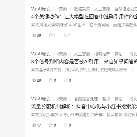
V哥AI增长
|
1天前
|
数据采集
人工智能
自然语言处
4个关键动作：让大模型在回答中准确引用你的
39
1
1
V哥AI增长
|
2天前
|
人工智能
搜索推荐
算法
|
博
3个信号判断内容是否被AI引用：来自知乎问答
29
0
0
V哥AI增长
|
2天前
|
自然语言处理
监控
算法
|
博
流量分配机制解析：抖音中心化与小红书搜索架
47
0
0