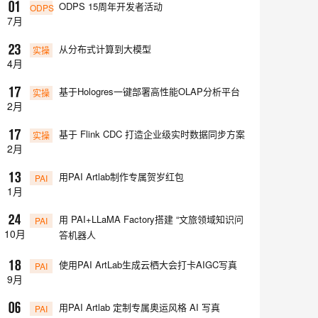
ODPS 15周年开发者活动

ODPS
7
月
从分布式计算到大模型

实操
4
月
基于Hologres一键部署高性能OLAP分析平台

实操
2
月
基于 Flink CDC 打造企业级实时数据同步方案

实操
2
月
用PAI Artlab制作专属贺岁红包

PAI
1
月
用 PAI+LLaMA Factory搭建 “文旅领域知识问

PAI
10
月
答机器人
使用PAI ArtLab生成云栖大会打卡AIGC写真

PAI
9
月
用PAI Artlab 定制专属奥运风格 AI 写真

PAI