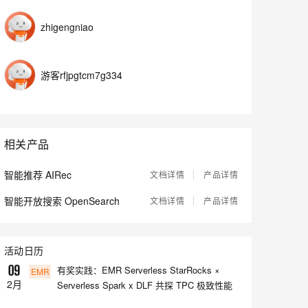
zhigengniao
息提取
与 AI 智能体进行实时音视频通话
从文本、图片、视频中提取结构化的属性信息
构建支持视频理解的 AI 音视频实时通话应用
游客rfjpgtcm7g334
t.diy 一步搞定创意建站
构建大模型应用的安全防护体系
通过自然语言交互简化开发流程,全栈开发支持
通过阿里云安全产品对 AI 应用进行安全防护
相关产品
智能推荐 AIRec
文档详情
产品详情
智能开放搜索 OpenSearch
文档详情
产品详情
活动日历
有奖实践：EMR Serverless StarRocks ×

EMR
2
月
Serverless Spark x DLF 共探 TPC 极致性能