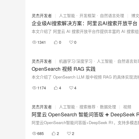
大模型解决方案
迁移与运维管理
灵杰开发者
|
人工智能
开发框架
自然语言处理
|
博
快速部署 Dify，高效搭建 
企业级AI搜索解决方案：阿里云AI搜索开放平台
专有云
10 分钟在聊天系统中增加
1341
0
0
灵杰开发者
|
机器学习/深度学习
人工智能
自然语言处
OpenSearch 视频 RAG 实践
本文介绍了 OpenSearch LLM 版中视频 RAG 的具体实现
1174
4
4
灵杰开发者
|
人工智能
搜索推荐
数据处理
|
视频
685
2
2