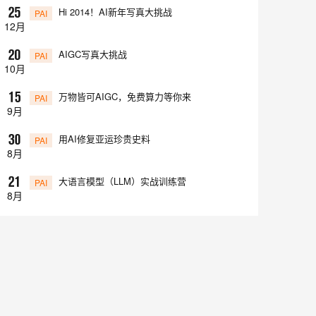
Hi 2014！AI新年写真大挑战

PAI
12
月
AIGC写真大挑战

PAI
10
月
万物皆可AIGC，免费算力等你来

PAI
9
月
用AI修复亚运珍贵史料

PAI
8
月
大语言模型（LLM）实战训练营

PAI
8
月