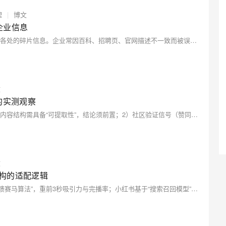
理
|
博文
企业信息
本文揭秘大模型如何“认识”企业：它不爬官网，而是拼凑散落各处的碎片信息。企业常因百科、招聘页、官网描述不一致而被误读。文章提出4个实操动作——官网结构化标记、百科权威认证、高质量外链背书、多渠道信息统一，助企业构建可信数字底座，提升被大模型准确引用的概率。
文
的实测观察
本文基于8周实测，揭示AI引擎引用知乎内容的3大信号：1）内容结构需具备“可提取性”，结论须前置；2）社区验证信号（赞同/收藏比、多元评论）影响可信度判定；3）持续更新显著提升引用权重。小账号亦可通过结构优化提升AI可见度。
文
构的适配逻辑
本文深度拆解抖音与小红书流量机制差异：抖音依赖“瞬时反馈赛马算法”，重前3秒吸引力与完播率；小红书基于“搜索召回模型”，重关键词布局与收藏率。二者对内容的要求几乎相反，需针对性适配——低决策成本产品适配抖音，高决策成本产品深耕小红书。