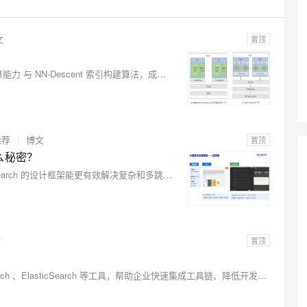
Deepseek-v4-pro
HappyHors
同享
万小智 AI 建站低至 15元/月
Qoder CN
AI 短剧/漫剧
云原生数据库 
快递物流查询
WordPress
成为服务伙
高校合作
点，立即开启云上创新
覆盖公网/内网、递归/权威、移动APP等全场景解析服务
送.CN域名，送备案服务码
基于千问大模型等，支持代码智能生成、研发智能问答
AI助力短剧
态智能体模型
旗舰 MoE 大模型，百万上下文与顶尖推理能力
图生视频，流
Ubuntu
文
置顶
服务生态伙伴
云工开物
企业应用
Works
Night Plan 支持 Qwen 3.8-Max
云原生大数据计算服务 MaxCompute
AI 办公
容器服务 Kub
NEW
GLM-5.2
Wan2.7-T
Red Hat
30+ 款产品免费体验
Data Agent 驱动的一站式 Data+AI 开发治理平台
夜间 5 折，Qwen/Meoo/TokenPlan 客户专享
面向分析的企业级SaaS模式云数据仓库
AI智能应用
提供一站式管
科研合作
本文介绍在最新的 OpenSearch 实践中，引入 GPU 并行计算能力 与 NN-Descent 索引构建算法，成功将亿级数据规模下的向量索引构建速度提升至原来的 13 倍。
视觉 Coding、空间感知、多模态思考等全面升级
1M上下文，专为长程任务能力而生
ERP
堂（旗舰版）
SUSE
智能客服
CRM
防护产品
2个月
自动承接线索
建站小程序
OA 办公系统
AI 应用构建
大模型原生
推荐
|
博文
置顶
力提升
财税管理
模板建站
什么秘密？
Qoder
大模型服务平台百炼-应用模版
HOT
NEW
本文介绍 OpenSearch 凭借领先的AI搜索技术，应用DeepSearch 的设计框架能更有效解决复杂和多跳问题，优化用户体验。
面向真实软件
个人版上线、团队版降价；千问3.8-Max首发发尝鲜
丰富多元化的应用模版和解决方案
400电话
定制建站
万有无界
大模型服务平台百炼-智能体
方案
广告营销
模板小程序
的模型效果
灵活可视化地构建企业级 Agent
定制小程序
文
置顶
秒悟
人工智能平台 PAI
APP 开发
云端极速 AI 
新一代 AI 视频生成模型，深度适配广告营销等场景
AI Native 的算法工程平台，一站式完成建模、训练、推理服务部署
本文介绍了如何通过 MCP 协议，快速调用阿里云 OpenSearch 、ElasticSearch 等工具，帮助企业快速集成工具链、降低开发复杂度、提升业务效率。
建站系统