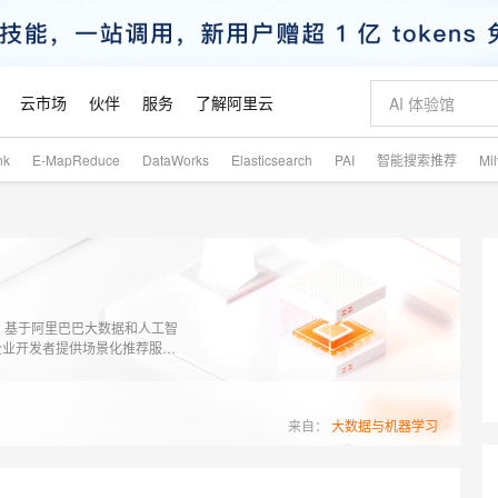
云市场
伙伴
服务
了解阿里云
nk
E-MapReduce
DataWorks
Elasticsearch
PAI
智能搜索推荐
Mi
AI 特惠
数据与 API
成为产品伙伴
企业增值服务
最佳实践
价格计算器
AI 场景体
基础软件
产品伙伴合
阿里云认证
市场活动
配置报价
大模型
自助选配和估算价格
新方式
睿译宝，AI翻译排版一步到位
智启 AI 普惠权益
产品生态集成认证中心
企业支持计划
云上春晚
域名与网站
千问官方 MaaS 平台，为开发者和 Agent 而生，新用户赠送 1 亿 + tokens 额度
Qwen Aud
AI Coding
阿里云Maa
2026 阿里云
云服务器 E
为企业打
数据集
Windows
大模型认证
模型
NEW
NEW
交付可用成果
值低价云产品抢先购
上传文档即自动完成翻译和格式还原
至高享 1亿+免费 tokens，加速 Al 应用落地
提供智能易用的域名与建站服务
智能编程，一键
安全可靠、
产品生态伙伴
专家技术服务
云上奥运之旅
弹性计算合作
阿里云中企出
手机三要素
宝塔 Linux
全部认证
价格优势
有专属领域专家
GLM-5.2：长任务时代开源旗舰模型
阿里云 OPC 创新助力计划
千问大模型
即刻拥有 DeepS
AI 电商营销
对象存储 O
大模型
产品生态伙伴工作台
企业增值服务台
云栖战略参考
云存储合作计
云栖大会
身份实名认证
CentOS
训练营
简称AIRec）基于阿里巴巴大数据和人工智
推动算力普惠，释放技术红利
最高返9万
多领域专家智能体,一键组建 AI 虚拟交付团队
快速构建应用程序和网站，即刻迈出上云第一步
至高百万元 Token 补贴，加速一人公司成长
多元化、高性能、安全可靠的大模型服务
真正可用的 1M 上下文,一次完成代码全链路开发
轻松解锁专属 Dee
从图文生成到
企业开发者提供场景化推荐服
云上的中国
数据库合作计
活动全景
短信
Docker
图片和
，助力在线业务增长。
站式影视创作平台
Hermes Agent，打造自进化智能体
Token Plan 模型订阅计划
数字证书管理服务（原SSL证书）
5 分钟轻松部署
AI 广告创作
无影云电脑
企业成长
NEW
信息公告
看见新力量
云网络合作计
OCR 文字识别
JAVA
证享300元代金券
可视化编排打通从文字构思到成片全链路闭环
全托管，含MySQL、PostgreSQL、SQL Server、MariaDB多引擎
自主进化，持久记忆，越用越聪明
Qwen3.8-Max 首发尝鲜，限时加量 10 倍，夜间低至2折
实现全站HTTPS，呈现可信的WEB访问
图文、视频一
随时随地安
魔搭 Mode
Kimi-K3
HappyHors
NEW
loud
服务实践
来自：
大数据与机器学习
官网公告
金融模力时刻
Salesforce O
版
发票查验
全能环境
Claude Code + GStack 打造工程团队
千问办公，限时限量积分加倍
Qoder
低代码高效构
AI 建站
短信服务
型
NEW
作计划
Kimi 最新旗舰模型，长程编程与推理利器
让文字生成流
计划
创新中心
魔搭 ModelSc
健康状态
理服务
让AI从“聊天伙伴”进化为能干活的“数字员工”
安装技能 GStack，拥有专属 AI 工程团队
你的AI工作搭子，覆盖日常办公高频场景
面向真实软件的智能体编程平台
0 代码专业建
客户案例
天气预报查询
操作系统
态合作计划