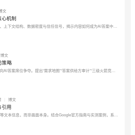
博文
核心机制
本文拆解AI搜索中竞品被高频引用的4类核心差异：引用身份、上下文结构、数据密度与信任信号，揭示内容如何成为AI答案中的“标准积木”。提供可落地的对比分析法与量化监测闭环，助企业定位结构性缺口，提升AI可见度。
博文
防策略
本文基于7个真实竞争场景，揭示搜索逻辑已从关键词排名转向AI答案席位争夺。提出“需求地图”“答案供给方审计”“三级火箭竞品词策略”及内容资产沉淀方法，强调以真实经验、结构化数据和中立对比抢占AI摘要引用，构建难以复制的竞争护城河。
理
|
博文
与引用
本文解析AI搜索如何“读懂”视频——它依赖字幕、脚本、描述等文本信息，而非画面本身。结合Google官方指南与实测案例，系统梳理视频进入AI搜索的4大通道，并提炼出5个可落地的关键动作：写逐字稿、精修SRT字幕、优化标题与描述、官网发布转写稿、添加VideoObject结构化数据，助力企业视频被AI发现与引用。