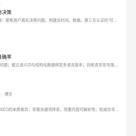
文
物决策
日本市场正快速转向生成式AI搜索，跨境卖家需重构内容策略：聚焦用户真实决策问题，构建含时间、数据、第三方认证的“可引用实体内容”，并在note等知识社区部署真实经验类内容，以提升AI搜索信任度与引用率。
文
准确率
本文提出4步法构建多语言内容中枢：诊断AI眼中的语言孤岛问题；建立语义ID与结构化数据绑定多语言版本；训练语言信号强化引用偏好；通过反向Prompt测试闭环验证。实测将引用准确率从30%提升至80%以上，不依赖特定引擎规则，专注底层语义对齐。
|
博文
本文揭示AI引擎（如ChatGPT、Perplexity）引用机制与传统SEO的本质差异：非靠关键词排名，而重内容可解析性、权威信号与实时性。基于实测数据，从四层面提供可落地优化路径——理解引用逻辑、结构化内容（Schema/层级/FAQ）、构建权威背书、建立监测迭代闭环。