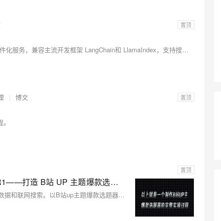
文
置顶
AI 应用
10分钟微调：让0.6B模型媲美235B模
多模态数据信
型
依托云原生高可用架构,实现Dify私有化部署
用1%尺寸在特定领域达到大模型90%以上效果
本文介绍了 阿里云 AI 搜索开放平台作提供丰富的 AI 搜索组件化服务，兼容主流开发框架 LangChain和 LlamaIndex，支持搜索专属大模型、百炼等大模型服务，以及 Elasticsearch、Havenask 等开源引擎。用户可灵活调用多模态数据解析、大语言模型、效果测评等数十个服务，实现智能搜索、检索增强生成（RAG）、多模态搜索等场景的搭建。
一个 AI 助手
超强辅助，Bol
即刻拥有 DeepSeek-R1 满血版
在企业官网、通讯软件中为客户提供 AI 客服
多种方案随心选，轻松解锁专属 DeepSeek
理
|
博文
置顶
流程。
置顶
阿里云 OpenSearch 智能问答版 ➕ DeepSeek R1——打造 B站 UP 主题爆款选题器
阿里云OpenSearch智能问答版+DeepSeek R1，支持多模态数据和联网搜索。以B站up主题爆款选题器为例，打造你的个人专属AI助手，开启你的智能搜索之旅，让AI赋能你的开发！ （转载自哔哩哔哩，已获得原作者@老麦的工具库 授权。原视频地址：https://www.bilibili.com/video/BV1M8QmYJEzm/）