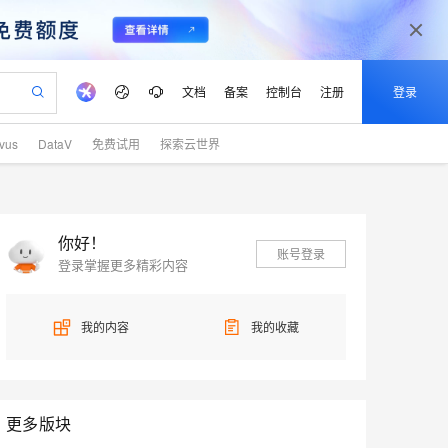
文档
备案
控制台
注册
登录
lvus
DataV
免费试用
探索云世界
验
作计划
器
AI 活动
专业服务
服务伙伴合作计划
开发者社区
加入我们
产品动态
服务平台百炼
阿里云 OPC 创新助力计划
一站式生成采购清单，支持单品或批量购买
io：打造专属 AI 语音助手
S产品伙伴计划（繁花）
峰会
CS
造的大模型服务与应用开发平台
一句话生成原生可编辑精美 PPT 文稿
AI 生产力先锋
Al MaaS 服务伙伴赋能合作
域名
博文
Careers
至高可申请百万元
Qwen3.8-Max 模型上线
开启高性价比 AI 编程新体验
弹性可伸缩的云计算服务
Qwen-Audio-3.0-Realtime 端到端实时语音角色扮演
输入一句话想法, 轻松生成专业的 PPT
先锋实践拓展 AI 生产力的边界
你好！
Token 补贴，五大权
计划
海大会
伙伴信用分合作计划
商标
问答
社会招聘
账号登录
登录掌握更多精彩内容
益加速 OPC 成功
eek-V4-Pro
SS
一键部署幻兽帕鲁游戏服务器
飞天发布时刻
HOT
Open Search 向量检索版支
划
备案
电子书
校园招聘
pSeek-V4-Pro
视频创作，一键激活电商全链路生产力
稳定、安全、高性价比、高性能的云存储服务
一键购买专属联机服务器，轻松开启游戏
所见，即是所愿
持视频检索 Pipeline 功能
更多支持
划
公司注册
镜像站
视频生成
语音识别与合成
我的内容
我的收藏
专属 QwenPaw
漫剧工坊：一站式动画创作平台
AI 实训营
HOT
应用身份服务 (IDaaS)
合作伙伴培训与认证
划
上云迁移
站生成，高效打造优质广告素材
全接入的云上超级电脑
从聊天伙伴进化为能主动干活的本地数字员工
快速生产连贯的高质量长漫剧
从基础到进阶，Agent 创客手把手教你
OpenClaw 管理能力上线
lScope
我要反馈
e-1.1-T2V
Qwen3-TTS-Flash
查询合作伙伴
n Alibaba Cloud ISV 合作
代维服务
建企业门户网站
10 分钟搭建微信、支付宝小程序
MaxCompute MaxFrame 提
畅细腻的高质量视频
离线语音合成大模型，多语言方言自适应，低延迟高稳定
创新加速
ope
登录合作伙伴管理后台
我要建议
更多版块
站，无忧落地极速上线
以可视化方式快速构建移动和 PC 门户网站
国内短信简单易用，安全可靠，秒级触达，全球覆盖200+国家和地区。
高效部署网站，快速应用到小程序
供自动弹性内存功能