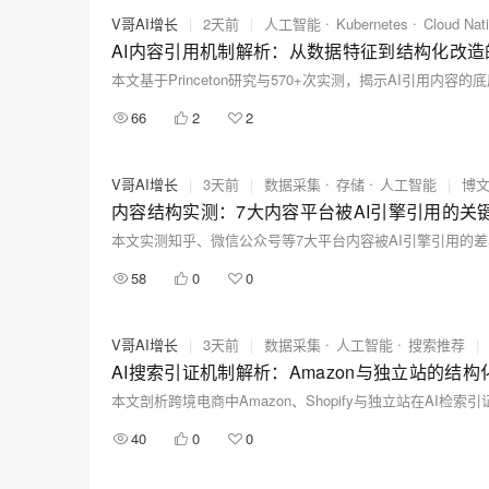
V哥AI增长
|
2天前
|
人工智能
Kubernetes
Cloud Nat
AI内容引用机制解析：从数据特征到结构化改造
66
2
2
V哥AI增长
|
3天前
|
数据采集
存储
人工智能
|
博
内容结构实测：7大内容平台被AI引擎引用的关
58
0
0
V哥AI增长
|
3天前
|
数据采集
人工智能
搜索推荐
|
AI搜索引证机制解析：Amazon与独立站的结
40
0
0