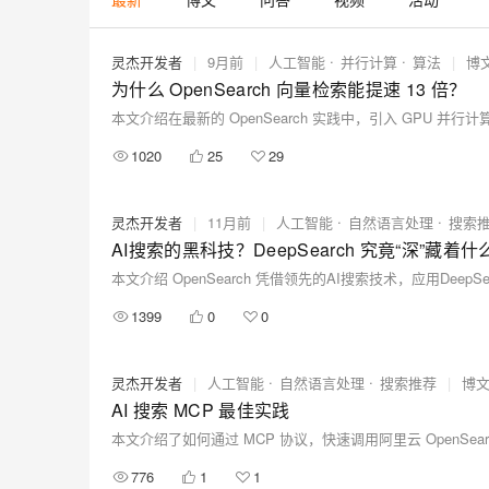
存储
天池大赛
Qwen3.7-Plus
云解析DNS
解决方案免费试用 新老
电子合同
最高领取价值200元试用
能看、能想、能动手的多模
安全
网络与CDN
AI 算法大赛
畅捷通
灵杰开发者
|
9月前
|
人工智能
并行计算
算法
|
博
大数据开发治理平台 Data
AI 产品 免费试用
网络
为什么 OpenSearch 向量检索能提速 13 倍？
安全
云开发大赛
Qwen3-VL-Plus
Tableau 订阅
1亿+ 大模型 tokens 和 
可观测
入门学习赛
中间件
AI空中课堂在线直播课
云防火墙
140+云产品 免费试用
1020
25
29
上云与迁云
云原生的云上边界网络安全
产品新客免费试用，最长1
数据库
生态解决方案
大模型服务
企业出海
大模型ACA认证体验
灵杰开发者
|
11月前
|
人工智能
自然语言处理
搜索
大数据计算
助力企业全员 AI 认知与能
行业生态解决方案
AI搜索的黑科技？DeepSearch 究竟“深”藏着
千问AI平台-Token Plan
政企业务
媒体服务
开发者生态解决方案
企业服务与云通信
1399
0
0
千问AI平台-模型体验
AI 开发和 AI 应用解决
在线体验全尺寸、多种模态
域名与网站
灵杰开发者
|
人工智能
自然语言处理
搜索推荐
|
博
Happy 系列大模型
终端用户计算
AI 搜索 MCP 最佳实践
Serverless
776
1
1
开发工具