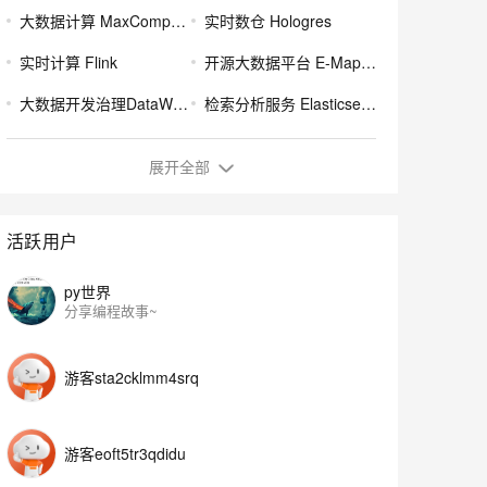
安全
我要投诉
e-1.1-I2V
Cosyvoice-V3-Flash
PolarDB
上云场景组合购
Milvus 弹性伸缩功能新增节
大数据计算 MaxCompute
实时数仓 Hologres
伴
漫剧创作，剧本、分镜、视频高效生成
100%兼容MySQL、PostgreSQL，兼容Oracle，支持集中和分布式
覆盖90%+业务场景，专享组合折扣价
点支持范围
畅自然，细节丰富
高表现力语音合成大模型，语音克隆听感自然
VPN
实时计算 Flink
开源大数据平台 E-MapReduce
ernetes 版 ACK
云聚AI 严选权益
AI 原生数据库服务发布
SSL 证书
2V
Fun-ASR
大数据开发治理DataWorks
检索分析服务 Elasticsearch版
，一键激活高效办公新体验
理容器应用的 K8s 服务
精选AI产品，从模型到应用全链提效
Agent 数据网关
文戏情感细腻自然，动作戏激烈拳拳到肉，实现更强表演能力
支持中英文自由切换，具备更强的噪声鲁棒性
堡垒机
人工智能平台PAI
大数据运维SREWorks
AI 用量加速计划
云原生数据库 PolarDB
展开全部
防火墙
、识别商机，让客服更高效、服务更出色。
新老同享，达量后返
Agentic Database 发布
数据可视化DataV
向量检索服务 Milvus 版
主机安全
应用
活跃用户
千问办公
NEW
AI 应用及服务市场
的智能体编程平台
一站式AI生产力平台
py世界
分享编程故事~
AI 应用
伶鹊
企业级人与Agent协作平台，接入和调度多个数字员工
智能客服平台，对话机器人、对话分析、智能外呼
大模型
游客sta2cklmm4srq
大模型服务平台百炼 - 全妙
自然语言处理
应用创作平台
多模态内容创作工具，已接入 DeepSeek
数据标注
游客eoft5tr3qdidu
机器学习