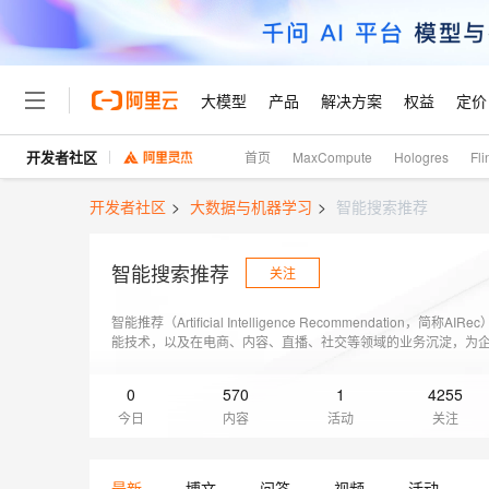
大模型
产品
解决方案
权益
定价
开发者社区
首页
MaxCompute
Hologres
Fli
大模型
产品
解决方案
权益
定价
云市场
伙伴
服务
了解阿里云
精选产品
精选解决方案
普惠上云
产品定价
精选商城
成为销售伙伴
售前咨询
为什么选择阿里云
千问AI平台
开发者社区
>
大数据与机器学习
>
智能搜索推荐
了解云产品的定价详情
大模型服务平台百炼
千问办公，解锁你的工作
普惠上云 官方力荐
分销伙伴
在线服务
网站建设
什么是云计算
大
大模型服务与应用平台
企业级Agent产品，直接
云服务器38元/年起，超
智能搜索推荐
咨询伙伴
关注
多端小程序
技术领先
云上成本管理
售后服务
轻量应用服务器
Agency Agents：拥
官方推荐返现计划
大模型
精选产品
精选解决方案
Salesforce 国际版订阅
稳定可靠
智能推荐（Artificial Intelligence Recommendation，
管理和优化成本
推荐新用户得奖励，单订单
销售伙伴合作计划
自助服务
能技术，以及在电商、内容、直播、社交等领域的业务沉淀，为
友盟天域
安全合规
人工智能与机器学习
AI
文本生成
务、全链路推荐系统开发平台、工程引擎组件库等多种形式服务
云数据库 RDS
HappyHorse 打造一
云工开物
无影生态合作计划
在线服务
观测云
分析师报告
0
570
高校专属算力普惠，学生认
1
4255
计算
互联网应用开发
Qwen3.8-Max
HOT
今日
内容
活动
Salesforce On Alibaba C
工单服务
关注
Tuya 物联网平台阿里云
研究报告与白皮书
人工智能平台 PAI
快速拥有专属 OpenClaw
大模
Consulting Partner 合
大数据
容器
智能体时代全能旗舰模型
免费试用
短信专区
一站式AI开发、训练和推
蓝凌 OA
AI 大模型销售与服务生
现代化应用
最新
博文
问答
视频
活动