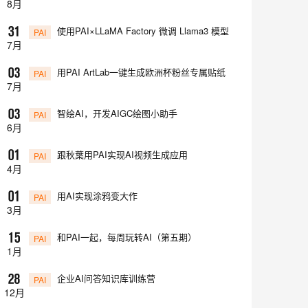
8
月
使用PAI×LLaMA Factory 微调 Llama3 模型

PAI
7
月
用PAI ArtLab一键生成欧洲杯粉丝专属贴纸

PAI
7
月
智绘AI，开发AIGC绘图小助手

PAI
6
月
跟秋葉用PAI实现AI视频生成应用

PAI
4
月
用AI实现涂鸦变大作

PAI
3
月
和PAI一起，每周玩转AI（第五期）

PAI
1
月
企业AI问答知识库训练营

PAI
12
月