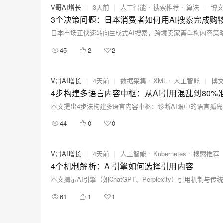
V哥AI增长
|
3天前
|
人工智能
搜索推荐
算法
|
博
3个决策问题：日本消费者如何用AI搜索完成购
45
2
2
V哥AI增长
|
4天前
|
数据采集
XML
人工智能
|
博
4步构建多语言内容中枢：从AI引用混乱到80%
44
0
0
V哥AI增长
|
4天前
|
人工智能
Kubernetes
搜索推荐
4个机制解析：AI引擎如何选择引用内容
61
1
1