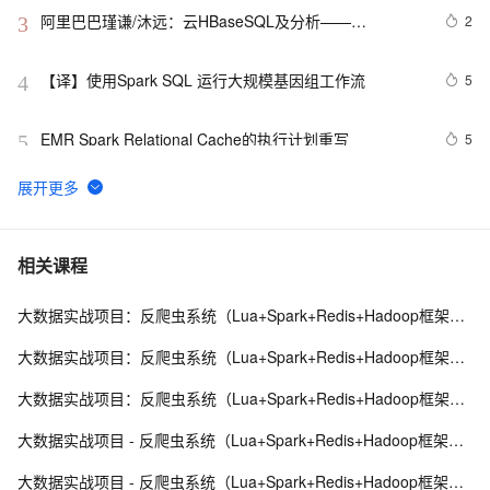
阿里巴巴瑾谦/沐远：云HBaseSQL及分析——
2
3
Phoenix&Spark
【译】使用Spark SQL 运行大规模基因组工作流
5
4
EMR Spark Relational Cache的执行计划重写
5
5
钉钉群直播【Spark Relational Cache 原理和实践】
5
6
10月17日Spark社区直播【Tablestore Spark Streaming 
2
7
相关课程
Connector -- 海量结构化数据的实时计算和处理】
大数据实战项目：反爬虫系统（Lua+Spark+Redis+Hadoop框架搭建）第一阶段
查看spark是否有僵尸进程，有的话，先杀掉。可以使用
11
8
下面命令
大数据实战项目：反爬虫系统（Lua+Spark+Redis+Hadoop框架搭建）第二阶段
Spark DAGScheduler中stage转换成TaskSet的过程
2
9
大数据实战项目：反爬虫系统（Lua+Spark+Redis+Hadoop框架搭建）第五阶段
【大数据技术】流数据、流计算、Spark Streaming、
6
10
大数据实战项目 - 反爬虫系统（Lua+Spark+Redis+Hadoop框架搭建）第六阶段
DStream的讲解（图文解释 超详细）
大数据实战项目 - 反爬虫系统（Lua+Spark+Redis+Hadoop框架搭建）第七阶段