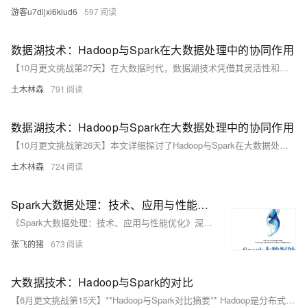
游客u7dljxi6kiud6
597
数据湖技术：Hadoop与Spark在大数据处理中的协同作用
【10月更文挑战第27天】在大数据时代，数据湖技术凭借其灵活性和成本效益成为企业存储和分析大规模异构数据的首选。Hadoop和Spark作为数据湖技术的核心组件，通过HDFS存储数据和Spark进行高效计算，实现了数据处理的优化。本文探讨了Hadoop与Spark的最佳实践，包括数据存储、处理、安全和可视化等方面，展示了它们在实际应用中的协同效应。
土木林森
791
数据湖技术：Hadoop与Spark在大数据处理中的协同作用
【10月更文挑战第26天】本文详细探讨了Hadoop与Spark在大数据处理中的协同作用，通过具体案例展示了两者的最佳实践。Hadoop的HDFS和MapReduce负责数据存储和预处理，确保高可靠性和容错性；Spark则凭借其高性能和丰富的API，进行深度分析和机器学习，实现高效的批处理和实时处理。
土木林森
724
Spark大数据处理：技术、应用与性能优化(全)PDF书籍推荐分享
《Spark大数据处理：技术、应用与性能优化》深入浅出介绍Spark核心，涵盖部署、实战与性能调优，适合初学者。作者基于微软和IBM经验，解析Spark工作机制，探讨BDAS生态，提供实践案例，助力快速掌握。书中亦讨论性能优化策略。[PDF下载链接](https://zhangfeidezhu.com/?p=347)。![Spark Web UI](https://img-blog.csdnimg.cn/direct/16aaadbb4e13410f8cb2727c3786cc9e.png#pic_center)
张飞的猪
673
大数据技术：Hadoop与Spark的对比
【6月更文挑战第15天】**Hadoop与Spark对比摘要** Hadoop是分布式系统基础架构，擅长处理大规模批处理任务，依赖HDFS和MapReduce，具有高可靠性和生态多样性。Spark是快速数据处理引擎，侧重内存计算，提供多语言接口，支持机器学习和流处理，处理速度远超Hadoop，适合实时分析和交互式查询。两者在资源占用和生态系统上有差异，适用于不同应用场景。选择时需依据具体需求。