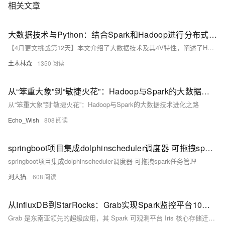
相关文章
大数据技术与Python：结合Spark和Hadoop进行分布式计算
【4月更文挑战第12天】本文介绍了大数据技术及其4V特性，阐述了Hadoop和Spark在大数据处理中的作用。Hadoop提供分布式文件系统和MapReduce，Spark则为内存计算提供快速处理能力。通过Python结合Spark和Hadoop，可在分布式环境中进行数据处理和分析。文章详细讲解了如何配置Python环境、安装Spark和Hadoop，以及使用Python编写和提交代码到集群进行计算。掌握这些技能有助于应对大数据挑战。
土木林森
1350
从“笨重大象”到“敏捷火花”：Hadoop与Spark的大数据技术进化之路
从“笨重大象”到“敏捷火花”：Hadoop与Spark的大数据技术进化之路
Echo_Wish
808
springboot项目集成dolphinscheduler调度器 可拖拽spark任务管理
springboot项目集成dolphinscheduler调度器 可拖拽spark任务管理
刘大猫.
608
从InfluxDB到StarRocks：Grab实现Spark监控平台10倍性能提升
Grab 是东南亚领先的超级应用，其 Spark 可观测平台 Iris 核心存储迁移到 StarRocks 后性能显著提升。新架构统一了实时与历史数据分析，减少多平台切换复杂性，查询速度提升 10 倍以上，资源使用效率提高 40%。通过物化视图、动态分区和直接 Kafka 摄取数据等优化，简化数据管道并降低运维成本。未来 Grab 将进一步增强推荐系统、集成机器学习，持续优化用户体验与系统可扩展性。