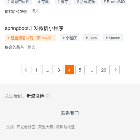
# 消息中间件
# 存储
# 缓存
# 负载均衡
# RocketMQ
jjczqyjxgdegi
博文
springboot开发微信小程序
# 轻量消息队列（原 MNS）
# 小程序
# Java
# Maven
好奇的菜鸟
博文
1
...
3
4
5
...
20
关注我们：
新浪微博
联系我们
文档
|
开发者社区
|
天池大赛
|
培训与认证