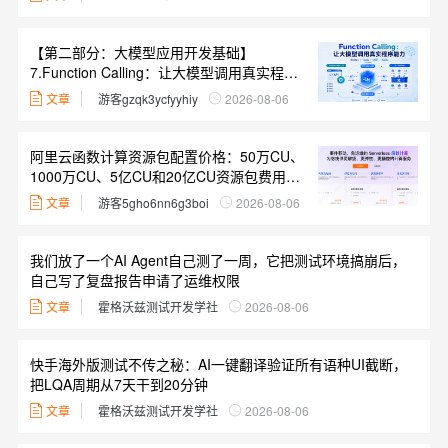
【第二部分：大模型应用开发基础】
7.Function Calling：让大模型调用真实程序
能力
文章
游客gzqk3ycfyyhiy
2026-08-06
阿里云函数计算资源包配置价格：50万CU、
1000万CU、5亿CU和20亿CU资源包费用清
单
文章
游客5gho6nn6g3boi
2026-08-06
我们放了一个AI Agent自己测了一周，它把测试环境搞崩后，
自己写了复盘报告申请了运维权限
文章
霍格沃兹测试开发学社
2026-08-06
快手海外版测试不传之秘：AI一键翻译验证所有语种UI截断，
把LQA周期从7天干到20分钟
文章
霍格沃兹测试开发学社
2026-08-06