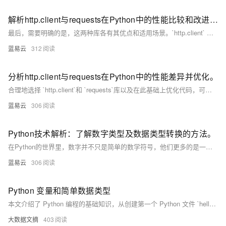
解析http.client与requests在Python中的性能比较和改进策略。
最后，需要明确的是，这两种库各有其优点和适用场景。`http.client` 更适合于基础且并行的请求，`requests` 则因其易用且强大的功能，更适用于复杂的 HTTP 场景。对于哪种更适合你的应用，可能需要你自己进行实际的测试来确定。
蓝易云
312
分析http.client与requests在Python中的性能差异并优化。
合理地选择 `http.client`和 `requests`库以及在此基础上优化代码，可以帮助你的Python网络编程更加顺利，无论是在性能还是在易用性上。我们通常推荐使用 `requests`库，因为它的易用性。对于需要大量详细控制的任务，或者对性能有严格要求的情况，可以考虑使用 `http.client`库。同时，不断优化并管理员连接、设定合理超时和重试都是提高网络访问效率和稳定性的好方式。
蓝易云
306
Python技术解析：了解数字类型及数据类型转换的方法。
在Python的世界里，数字并不只是简单的数学符号，他们更多的是一种生动有趣的语言，用来表达我们的思维和创意。希望你从这个小小的讲解中学到了有趣的内容，用Python的魔法揭示数字的奥秘。
蓝易云
306
Python 变量和简单数据类型
本文介绍了 Python 编程的基础知识，从创建第一个 Python 文件 `hello_world.py` 开始，讲解了 Python 文件的运行机制及解释器的作用。接着深入探讨了变量的定义、命名规则和使用方法，并通过示例说明如何修改变量值。同时，文章详细解析了字符串的操作，包括大小写转换、变量插入及空白字符处理等技巧。此外，还涵盖了数字运算（整数与浮点数）、常量定义以及注释的使用。最后引用了《Python 之禅》，强调代码设计的美学原则和哲学思想。适合初学者快速掌握 Python 基础语法和编程理念。
大数据文摘
403