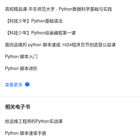
高校精品课-华东师范大学 - Python数据科学基础与实践
C#合并两个List并删除重复项
9
8
【科技少年】Python基础语法
Java码农必须掌握的循环删除List元素的正确方法！
4
9
【科技少年】Python绘画编程第一课
iOS——TODO LIST
3
10
面向运维的 python 脚本速成-1024程序员节创造营公益课
Python 脚本入门
Python 脚本进阶
查看更多
相关电子书
给运维工程师的Python实战课
Python 脚本速查手册