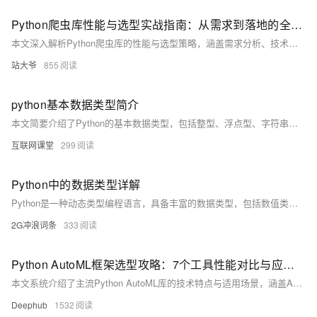
Python爬虫库性能与选型实战指南：从需求到落地的全链路解析
本文深入解析Python爬虫库的性能与选型策略，涵盖需求分析、技术评估与实战案例，助你构建高效稳定的数据采集系统。
站大爷
855
python基本数据类型简介
本文简要介绍了Python的基本数据类型，包括整型、浮点型、字符串、列表、字典和布尔类型，帮助读者对Python数据类型有初步了解。
互联网课堂
299
Python中的数据类型详解
Python是一种动态类型编程语言，具备丰富的数据类型，包括数值类型、序列类型、映射类型和集合类型等。这些类型为高效编程提供了强大支持。
2G冲浪词条
333
Python AutoML框架选型攻略：7个工具性能对比与应用指南
本文系统介绍了主流Python AutoML库的技术特点与适用场景，涵盖AutoGluon、PyCaret、TPOT、Auto-sklearn、H2O AutoML及AutoKeras等工具，帮助开发者根据项目需求高效选择自动化机器学习方案。
Deephub
1532