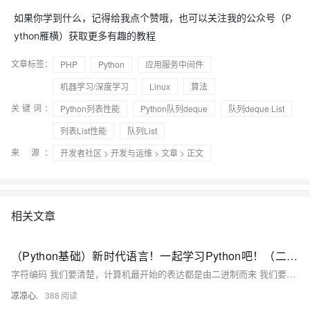
如果你学到什么，记得给我点个赞哦，也可以关注我的公众号（P
ython雁横）获取更多有趣的教程
文章标签：
PHP
Python
应用服务中间件
机器学习/深度学习
Linux
算法
关键词：
Python列表性能
Python队列deque
队列deque List
列表List性能
队列List
来 源：
开发者社区
>
开发与运维
>
文章
> 正文
相关文章
（Python基础）新时代语言！一起学习Python吧！（二）：字符编码由来；Python字符串、字符串格式化；list集合和tuple元组区别
字符编码 我们要清楚，计算机最开始的表达都是由二进制而来 我们要想通过二进制来表示我们熟知的字符看看以下的变化 例如： 1 的二进制编码为 0000 0001 我们通过A这个字符，让其在计算机内部存储（现如今，A 字符在地址通常表示为65） 现在拿A举例： 在计算机内部 A字符，它本身表示为 65这个数，在计算机底层会转为二进制码 也意味着A字符在底层表示为 1000001 通过这样的字符表示进行转换，逐步发展为拥有127个字符的编码存储到计算机中，这个编码表也被称为ASCII编码。 但随时代变迁，ASCII编码逐渐暴露短板，全球有上百种语言，光是ASCII编码并不能够满足需求
凉凉心.
388