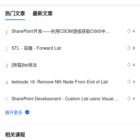
热门文章
最新文章
SharePoint开发——利用CSOM逐级获取O365中
4
1
SharePoint网站的List内容
STL - 容器 - Forward List
8
2
[转载]list用法
4
3
leetcode 19. Remove Nth Node From End of List
4
4
SharePoint Development - Custom List using Visual 
4
5
Studio 2010 based SharePoint 2010
List 集合去除 null 元素
3
6
【Java基础】探索List和Map循环遍历删除问题
1
7
相关课程