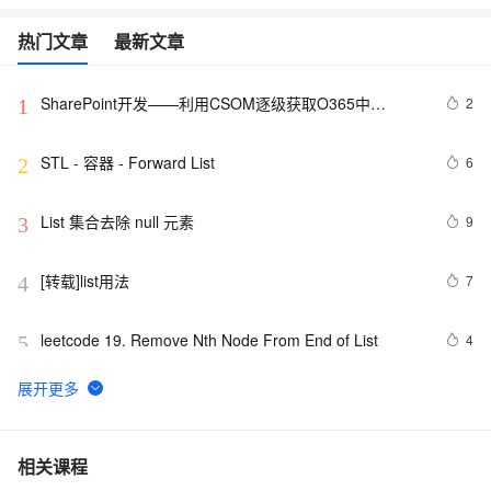
热门文章
最新文章
SharePoint开发——利用CSOM逐级获取O365中
2
1
SharePoint网站的List内容
STL - 容器 - Forward List
6
2
List 集合去除 null 元素
9
3
[转载]list用法
7
4
leetcode 19. Remove Nth Node From End of List
4
5
SharePoint Development - Custom List using Visual 
3
6
Studio 2010 based SharePoint 2010
C#合并两个List并删除重复项
7
7
相关课程