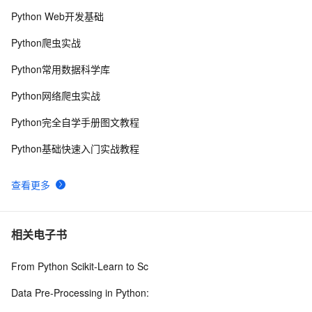
Python Web开发基础
【Java基础】探索List和Map循环遍历删除问题
4
8
Python爬虫实战
Java码农必须掌握的循环删除List元素的正确方法！
602
9
Python常用数据科学库
Redis List 底层三种数据结构原理剖析
8
10
Python网络爬虫实战
Python完全自学手册图文教程
Python基础快速入门实战教程
查看更多
相关电子书
From Python Scikit-Learn to Sc
Data Pre-Processing in Python: