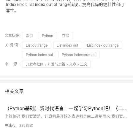
IndexError: list index out of range错误，提高代码的健壮性和可
靠性。
文章标签：
索引
Python
存储
关键词：
List out range
List index out
List index out range
Python index out
Python indexerror out
来 源：
开发者社区
>
开发与运维
>
文章
> 正文
相关文章
（Python基础）新时代语言！一起学习Python吧！（二）：字符编码由来；Python字符串、字符串格式化；list集合和tuple元组区别
字符编码 我们要清楚，计算机最开始的表达都是由二进制而来 我们要想通过二进制来表示我们熟知的字符看看以下的变化 例如： 1 的二进制编码为 0000 0001 我们通过A这个字符，让其在计算机内部存储（现如今，A 字符在地址通常表示为65） 现在拿A举例： 在计算机内部 A字符，它本身表示为 65这个数，在计算机底层会转为二进制码 也意味着A字符在底层表示为 1000001 通过这样的字符表示进行转换，逐步发展为拥有127个字符的编码存储到计算机中，这个编码表也被称为ASCII编码。 但随时代变迁，ASCII编码逐渐暴露短板，全球有上百种语言，光是ASCII编码并不能够满足需求
凉凉心.
389