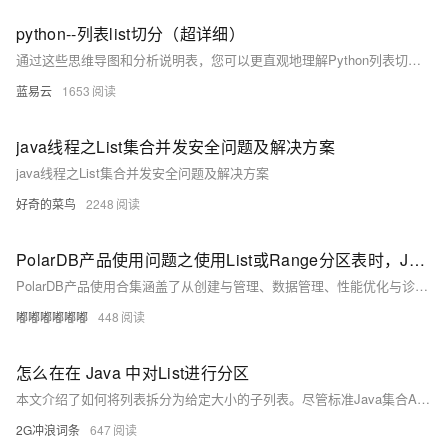
python--列表list切分（超详细）
通过这些思维导图和分析说明表，您可以更直观地理解Python列表切分的概念、用法和实际应用。希望本文能帮助您更高效地使用Python进行数据处理和分析。
蓝易云
1653
java线程之List集合并发安全问题及解决方案
java线程之List集合并发安全问题及解决方案
好奇的菜鸟
2248
PolarDB产品使用问题之使用List或Range分区表时，Java代码是否需要进行改动
PolarDB产品使用合集涵盖了从创建与管理、数据管理、性能优化与诊断、安全与合规到生态与集成、运维与支持等全方位的功能和服务，旨在帮助企业轻松构建高可用、高性能且易于管理的数据库环境，满足不同业务场景的需求。用户可以通过阿里云控制台、API、SDK等方式便捷地使用这些功能，实现数据库的高效运维与持续优化。
嘟嘟嘟嘟嘟嘟
448
怎么在在 Java 中对List进行分区
本文介绍了如何将列表拆分为给定大小的子列表。尽管标准Java集合API未直接支持此功能，但Guava和Apache Commons Collections提供了相关API。
2G冲浪词条
647