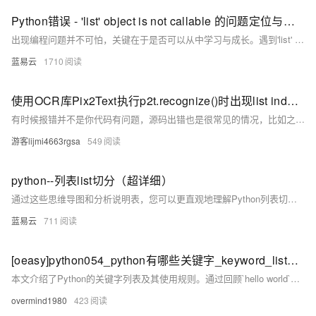
Python错误 - 'list' object is not callable 的问题定位与解决
出现编程问题并不可怕，关键在于是否可以从中学习与成长。遇到'list' object is not callable这样的错误，我们不仅需要学会应对，更需要了解其背后的原因，避免类似的问题再次出现。记住，Python的强大功能和灵活性同时也意味着我们需要对其理解更准确，才能更好的使用它。
蓝易云
1710
使用OCR库Pix2Text执行p2t.recognize()时出现list index out of range的错误信息（附有Pix2Text识别图片内容和laTex公式的代码）
有时候报错并不是你代码有问题，源码出错也是很常见的情况，比如之前使用mxgraph也出现了不知名bug，最后也是修改的源码解决的。有疑问欢迎交流~ 博客不应该只有代码和解决方案，重点应该在于给出解决方案的同时分享思维模式，只有思维才能可持续地解决问题，只有思维才是真正值得学习和分享的核心要素。如果这篇博客能给您带来一点帮助，麻烦您点个赞支持一下，还可以收藏起来以备不时之需，有疑问和错误欢迎在评论区指出~
游客lijmi4663rgsa
549
python--列表list切分（超详细）
通过这些思维导图和分析说明表，您可以更直观地理解Python列表切分的概念、用法和实际应用。希望本文能帮助您更高效地使用Python进行数据处理和分析。
蓝易云
711
[oeasy]python054_python有哪些关键字_keyword_list_列表_reserved_words
本文介绍了Python的关键字列表及其使用规则。通过回顾`hello world`示例，解释了Python中的标识符命名规则，并探讨了关键字如`if`、`for`、`in`等不能作为变量名的原因。最后，通过`import keyword`和`print(keyword.kwlist)`展示了Python的所有关键字，并总结了关键字不能用作标识符的规则。
overmind1980
423