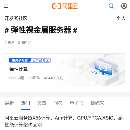
开发者社区
个人
# 弹性裸金属服务器 #
0
关注
319内容
弹性计算
9830内容
90活动
424490关注
最新
热门
文章
问答
电子书
训练营
阿里云服务器X86计算、Arm计算、GPU/FPGA/ASIC、高
性能计算架构区别