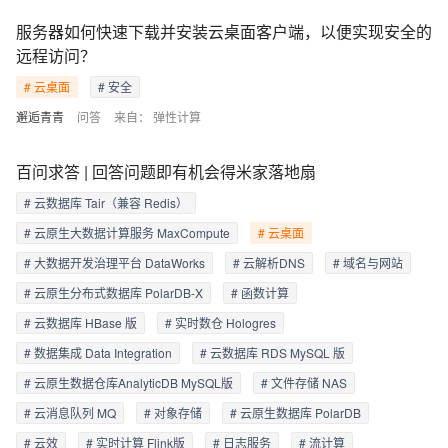
服务器如何快速下载并安装云桌面客户端，以便实现安全的
远程访问？
# 云桌面
# 安全
邂逅青青
问答
来自：
弹性计算
百问求答 | 回答问题即有机会得米家落地扇
# 云数据库 Tair（兼容 Redis）
# 云原生大数据计算服务 MaxCompute
# 云桌面
# 大数据开发治理平台 DataWorks
# 云解析DNS
# 域名与网站
# 云原生分布式数据库 PolarDB-X
# 函数计算
# 云数据库 HBase 版
# 实时数仓 Hologres
# 数据集成 Data Integration
# 云数据库 RDS MySQL 版
# 云原生数据仓库AnalyticDB MySQL版
# 文件存储 NAS
# 云消息队列 MQ
# 对象存储
# 云原生数据库 PolarDB
# 云效
# 实时计算 Flink版
# 日志服务
# 流计算