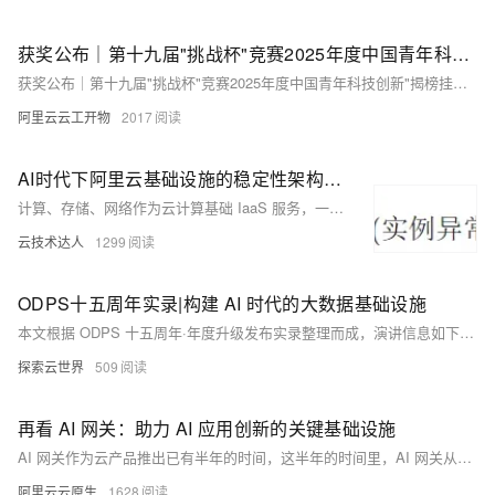
获奖公布｜第十九届"挑战杯"竞赛2025年度中国青年科技创新"揭榜挂帅"擂台赛阿里云“AI技术助力乡村振兴”专题赛拟授奖名单公示
获奖公布｜第十九届"挑战杯"竞赛2025年度中国青年科技创新"揭榜挂帅"擂台赛阿里云“AI技术助力乡村振兴”专题赛拟授奖名单公示
阿里云云工开物
2017
AI时代下阿里云基础设施的稳定性架构揭秘
计算、存储、网络作为云计算基础 IaaS 服务，一直是阿里云的核心产品，承载着百万客户的 IT 基础设施。曾经我们认为应用高可用、服务分布式可以满足客户对 IaaS 所有的稳定性诉求。
云技术达人
1299
ODPS十五周年实录|构建 AI 时代的大数据基础设施
本文根据 ODPS 十五周年·年度升级发布实录整理而成，演讲信息如下： 张治国：阿里云智能集团技术研究员、阿里云智能计算平台事业部 ODPS-MaxCompute 负责人 活动：【数据进化·AI 启航】ODPS 年度升级发布
探索云世界
509
再看 AI 网关：助力 AI 应用创新的关键基础设施
AI 网关作为云产品推出已有半年的时间，这半年的时间里，AI 网关从内核到外在都进行了大量的进化，本文将从 AI 网关的诞生、AI 网关的产品能力、AI 网关的开放生态，以及新推出的 Serverless 版，对其进行一个全面的介绍，期望对正在进行 AI 应用落地的朋友，在 AI 基础设施选型方面提供一些参考。
阿里云云原生
1628