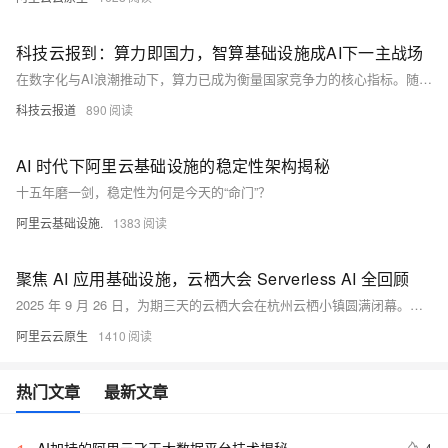
科技云报到：算力即国力，智算基础设施成AI下一主战场
在数字化与AI浪潮推动下，算力已成为衡量国家竞争力的核心指标。随着大模型和生成式AI迅猛发展，中国智能算力规模持续高速增长，2024年达725.3 EFLOPS，预计2026年将突破1460 EFLOPS。未来，算力将呈现多样化、泛在化与智能绿色三大趋势，推动AI基础设施升级。以联通云为代表，通过AI全栈焕新，构建覆盖“云-网-数-智-安”的全链条智算能力，助力千行百业智能化转型。
科技云报道
890
AI 时代下阿里云基础设施的稳定性架构揭秘
十五年磨一剑，稳定性为何是今天的“命门”？
阿里云基础设施.
1383
聚焦 AI 应用基础设施，云栖大会 Serverless AI 全回顾
2025 年 9 月 26 日，为期三天的云栖大会在杭州云栖小镇圆满闭幕。随着大模型技术的飞速发展，我们正从云原生时代迈向一个全新的 AI 原生应用时代。为了解决企业在 AI 应用落地中面临的高成本、高复杂度和高风险等核心挑战，阿里云基于函数计算 FC 发布一系列重磅服务。本文将对云栖大会期间 Serverless+AI 基础设施相关内容进行全面总结。
阿里云云原生
1410
热门文章
最新文章
4