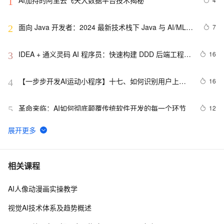
AI加持的阿里云飞天大数据平台技术揭秘
1
面向 Java 开发者：2024 最新技术栈下 Java 与 AI/ML 
7
2
融合的实操详尽指南
IDEA + 通义灵码 AI 程序员：快速构建 DDD 后端工程模
16
3
板
【一步步开发AI运动小程序】十七、如何识别用户上传
16
4
视频中的人体、运动、动作、姿态？
革命来临：AI如何彻底颠覆传统软件开发的每一个环节
12
5
AI计算机视觉笔记七：基于mediapipe的虚拟鼠标控制
12
6
固特异（Goodyear）利用人工智能和物联网实现数字化
6
7
相关课程
转型的惊人方式
AI人像动漫画实操教学
 AI产品经理的技术必修课：从工具应用到系统设计  
12
8
视觉AI技术体系及趋势概述
89.4K star！这个开源LLM应用开发平台，让你轻松构建
6
9