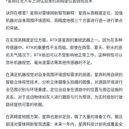
*星舆在无人车上测试自身的高精度位置感知技术
诀窍在哪里？星舆对雷锋网新智驾解释：星舆从高精度定位、加强
机器对自身周围环境感知、高精度地图三个方面进行逐一进行单点
的突破。
在实现高精度定位方面，RTK是星舆的重磅武器之一。因为在多种
传感器中，RTK的重要性不言而喻。即使在雨雪、雾天、积水的恶
劣天气情况下，RTK依旧可以不受影响地正常工作，这种特性可以
弥补机器视觉、毫米波雷达等其他传感器的不足。
在满足机器视觉对自身周围环境感知需求的层面，星舆利用自研的
智能立体视觉技术，分析立体摄像头拍摄的图像，对道路环境进行
全范围识别与环境重建，定位出自身在道路中的位置与周边设施的
关系，对于运动物体如车人进行跟踪与行为预测，为实时规划行驶
路径提供可靠的依据。
在高精度地图方案，星舆也是卯足劲，做了大量的准备工作。据吕
韶清对雷锋网新智驾透露：未来一年内，星舆科技计划完成覆盖全