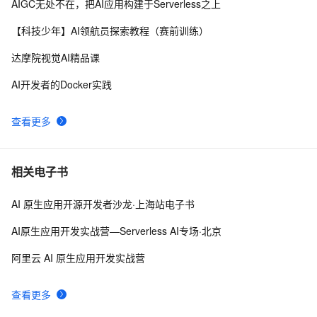
AIGC无处不在，把AI应用构建于Serverless之上
AI工作流！
ModelScope联手OpenDataLab：直接调用7000+开源
11
10
【科技少年】AI领航员探索教程（赛前训练）
数据集，赋能AI模型加速研发
达摩院视觉AI精品课
AI开发者的Docker实践
查看更多
相关电子书
AI 原生应用开源开发者沙龙·上海站电子书
AI原生应用开发实战营—Serverless AI专场·北京
阿里云 AI 原生应用开发实战营
查看更多