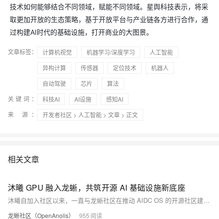
技术如何能够结合不同领域，赋能不同领域。星舆科技表示，将采
取更加开放的生态策略，基于开放平台与产业链各方进行合作，通
过构建AI时代的基础设施，打开商业的大图景。
文章标签：
计算机视觉
机器学习/深度学习
人工智能
异构计算
传感器
定位技术
机器人
自动驾驶
芯片
算法
关键词：
科技AI
AI设施
感知AI
来 源：
开发者社区
>
人工智能
>
文章
> 正文
相关文章
沐曦 GPU 融入龙蜥，共筑开源 AI 基础设施新底座
沐曦自加入社区以来，一直与龙蜥社区在推动 AIDC OS 的开源社区建设等方面保持合作。
龙蜥社区（OpenAnolis）
955