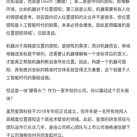
比如温度，也就是Touch（触摸）；第二层是中间的感知，即理解
环境，比如机器对于位置感知；第三层是认知，机器需要有拟人化
的情感或思考。目前国内切入位置感知的企业并不是很多，但位置
感知是人工智能时代的刚需，未来必将会爆发。因此星舆瞄准的是
位置感知领域”。吕韶清说。
机器对于高精度位置的感知，是刚性的需求；而对机器而言，单纯
地输送坐标是不够的，还需要让机器理解每一个坐标背后的意义，
才能真正帮助机器判断自身所处位置。因此，构建一个机器可感
知、具有绝对坐标的精准时空体系就显得尤为重要，这个就属于人
工智能时代的基础设施。
但这是一块“硬骨头”？作为一家年轻的公司，何以撬动这个巨头板
块？
虽然星舆科技于2018年年初正式成立，但并非是一无所有地闯入
高精度位置感知这个高技术壁垒的领域。此前，星舆的研发项目与
团队运作已长达几年，是由公司核心团队与上市公司海格通信旗下
子公司海格怡创共同发起创立。