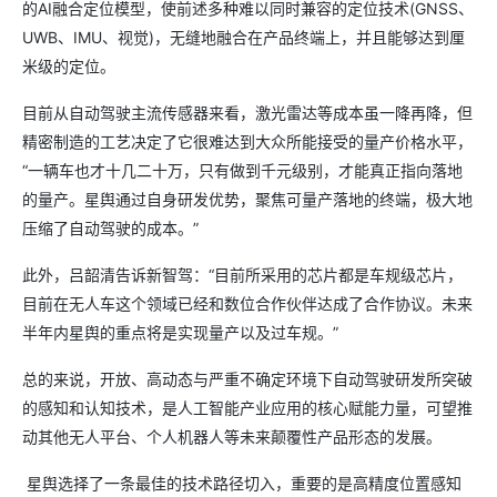
的AI融合定位模型，使前述多种难以同时兼容的定位技术(GNSS、
UWB、IMU、视觉)，无缝地融合在产品终端上，并且能够达到厘
米级的定位。
目前从自动驾驶主流传感器来看，激光雷达等成本虽一降再降，但
精密制造的工艺决定了它很难达到大众所能接受的量产价格水平，
“一辆车也才十几二十万，只有做到千元级别，才能真正指向落地
的量产。星舆通过自身研发优势，聚焦可量产落地的终端，极大地
压缩了自动驾驶的成本。”
此外，吕韶清告诉新智驾：“目前所采用的芯片都是车规级芯片，
目前在无人车这个领域已经和数位合作伙伴达成了合作协议。未来
半年内星舆的重点将是实现量产以及过车规。”
总的来说，开放、高动态与严重不确定环境下自动驾驶研发所突破
的感知和认知技术，是人工智能产业应用的核心赋能力量，可望推
动其他无人平台、个人机器人等未来颠覆性产品形态的发展。
星舆选择了一条最佳的技术路径切入，重要的是高精度位置感知