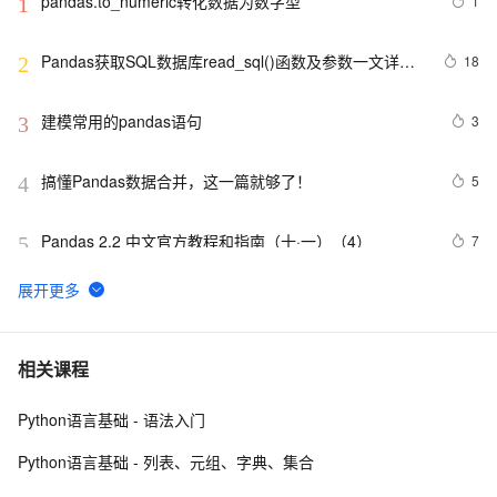
pandas.to_numeric转化数据为数字型
1
1
Pandas获取SQL数据库read_sql()函数及参数一文详解
18
2
+实例代码
建模常用的pandas语句
3
3
搞懂Pandas数据合并，这一篇就够了！
5
4
Pandas 2.2 中文官方教程和指南（十·一）（4）
7
5
【Python】已解决：Pandas requires version ‘1.4.0’ or 
7
6
newer of ‘sqlalchemy’ (version ‘0.7.10’ currently ins
使用Python进行数据清洗与预处理：Pandas和NumPy的
7
7
相关课程
应用
Python语言基础 - 语法入门
【Python】【Pandas】使用concat添加行
2
8
Python语言基础 - 列表、元组、字典、集合
 Dask与Pandas：无缝迁移至分布式数据框架
9
9