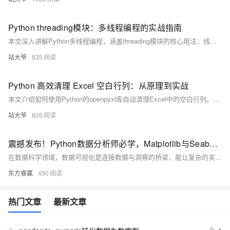
Python threading模块：多线程编程的实战指南
本文深入讲解Python多线程编程，涵盖threading模块的核心用法：线程创建、生命周期、同步机制（锁、信号量、条件变量）、线程通信（队列）、守护线程与线程池应用。结合实战案例，如多线程下载器，帮助开发者提升程序并发性能，适用于I/O密集型任务处理。
站大爷
835
Python 高效清理 Excel 空白行列：从原理到实战
本文介绍如何使用Python的openpyxl库自动清理Excel中的空白行列。通过代码实现高效识别并删除无数据的行与列，解决文件臃肿、读取错误等问题，提升数据处理效率与准确性，适用于各类批量Excel清理任务。
站大爷
826
震撼发布！Python数据分析师必学，Matplotlib与Seaborn数据可视化实战全攻略！
在数据科学领域，数据可视化是连接数据与洞察的桥梁，能让复杂的关系变得直观。本文通过实战案例，介绍Python数据分析师必备的Matplotlib与Seaborn两大可视化工具。首先，通过Matplotlib绘制基本折线图；接着，使用Seaborn绘制统计分布图；最后，结合两者在同一图表中展示数据分布与趋势，帮助你提升数据可视化技能，更好地讲述数据故事。
东方睿赢
490
热门文章
最新文章