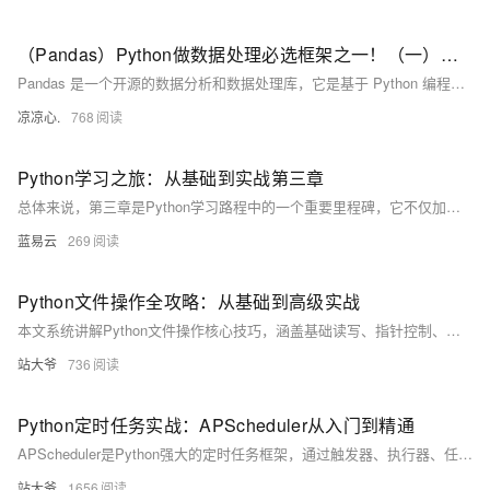
（Pandas）Python做数据处理必选框架之一！（一）：介绍Pandas中的两个数据结构；刨析Series：如何访问数据；数据去重、取众数、总和、标准差、方差、平均值等；判断缺失值、获取索引...
Pandas 是一个开源的数据分析和数据处理库，它是基于 Python 编程语言的。 Pandas 提供了易于使用的数据结构和数据分析工具，特别适用于处理结构化数据，如表格型数据（类似于Excel表格）。 Pandas 是数据科学和分析领域中常用的工具之一，它使得用户能够轻松地从各种数据源中导入数据，并对数据进行高效的操作和分析。 Pandas 主要引入了两种新的数据结构：Series 和 DataFrame。
凉凉心.
768
Python学习之旅：从基础到实战第三章
总体来说，第三章是Python学习路程中的一个重要里程碑，它不仅加深了对基础概念的理解，还引入了更多高级特性，为后续的深入学习和实际应用打下坚实的基础。通过这一章的学习，读者应该能够更好地理解Python编程的核心概念，并准备好应对更复杂的编程挑战。
蓝易云
269
Python文件操作全攻略：从基础到高级实战
本文系统讲解Python文件操作核心技巧，涵盖基础读写、指针控制、异常处理及大文件分块处理等实战场景。结合日志分析、CSV清洗等案例，助你高效掌握文本与二进制文件处理，提升程序健壮性与开发效率。（238字）
站大爷
736
Python定时任务实战：APScheduler从入门到精通
APScheduler是Python强大的定时任务框架，通过触发器、执行器、任务存储和调度器四大组件，灵活实现各类周期性任务。支持内存、数据库、Redis等持久化存储，适用于Web集成、数据抓取、邮件发送等场景，解决传统sleep循环的诸多缺陷，助力构建稳定可靠的自动化系统。（238字）
站大爷
1656