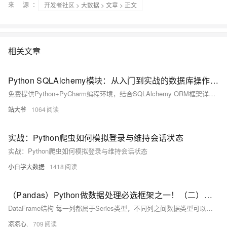
来 源：
开发者社区
>
大数据
>
文章
> 正文
相关文章
Python SQLAlchemy模块：从入门到实战的数据库操作指南
免费提供Python+PyCharm编程环境，结合SQLAlchemy ORM框架详解数据库开发。涵盖连接配置、模型定义、CRUD操作、事务控制及Alembic迁移工具，以电商订单系统为例，深入讲解高并发场景下的性能优化与最佳实践，助你高效构建数据驱动应用。
站大爷
1064
实战：Python爬虫如何模拟登录与维持会话状态
实战：Python爬虫如何模拟登录与维持会话状态
小白学大数据
1418
（Pandas）Python做数据处理必选框架之一！（二）：附带案例分析；刨析DataFrame结构和其属性；学会访问具体元素；判断元素是否存在；元素求和、求标准值、方差、去重、删除、排序...
DataFrame结构 每一列都属于Series类型，不同列之间数据类型可以不一样，但同一列的值类型必须一致。 DataFrame拥有一个总的 idx记录列，该列记录了每一行的索引 在DataFrame中，若列之间的元素个数不匹配，且使用Series填充时，在DataFrame里空值会显示为NaN；当列之间元素个数不匹配，并且不使用Series填充，会报错。在指定了index 属性显示情况下，会按照index的位置进行排序，默认是 [0,1,2,3,...] 从0索引开始正序排序行。
凉凉心.
709