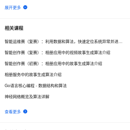
文心 ERNIE-4.5-VL-28B-A3B-Thinking正式开源！
HTTPS 原理
246
6
MNN-LLM App：在手机上离线运行大模型，阿里巴巴
200
7
相关课程
开源基于 MNN-LLM 框架开发的手机 AI 助手应用
智能运维赛（复赛）：利用数据和算法，快速定位系统异常并进行根因分析
Dropout的深入理解（基础介绍、模型描述、原理深
186
8
入、代码实现以及变种）
智能创作赛（复赛）：相册应用中的视频故事生成算法介绍
ModelScope介绍：魔搭社区是什么？在魔搭社区能做
158
9
智能创作赛（初赛）：相册应用中的故事生成算法介绍
哪些事？
嵌入式开发必备！Keil uVision5 C51 V9.61 安装激活 + 
157
10
相册服务中的故事生成算法介绍
汉化完整教程, 含（Keil MDK 5.39）
Go语言核心编程 - 数据结构和算法
神经网络概览及算法详解
查看更多