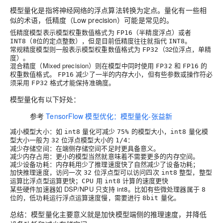
模型量化是指将神经网络的浮点算法转换为定点。量化有一些相
似的术语，低精度（Low precision）可能是常见的。
低精度模型表示模型权重数值格式为
（半精度浮点）或者
FP16
（8位的定点整数），但是目前低精度往往就指代
。
INT8
INT8
常规精度模型则一般表示模型权重数值格式为
（32位浮点，单精
FP32
度）。
混合精度（Mixed precision）则在模型中同时使用
和
的
FP32
FP16
权重数值格式。
减少了一半的内存大小，但有些参数或操作符必
FP16
须采用
格式才能保持准确度。
FP32
模型量化有以下好处：
参考
TensorFlow 模型优化：模型量化-张益新
减小模型大小
：如
量化可减少
的模型大小，
量化模
int8
75%
int8
型大小一般为
位浮点模型大小的
：
32
1/4
减少存储空间：在端侧存储空间不足时更具备意义。
减少内存占用：更小的模型当然就意味着不需要更多的内存空间。
减少设备功耗：内存耗用少了推理速度快了自然减少了设备功耗；
加快推理速度
，访问一次
位浮点型可以访问四次
整型，整型
32
int8
运算比浮点型运算更快；
用
计算的速度更快
CPU
int8
某些硬件加速器如 DSP/NPU 只支持 int8
。比如有些微处理器属于
8
位的，低功耗运行浮点运算速度慢，需要进行
量化。
8bit
总结：模型量化主要意义就是加快模型端侧的推理速度，并降低