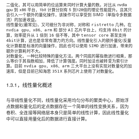
二值化
，其可以用简单的位运算来同时计算大量的数。对比从 nvdia
gpu 到 x86 平台，1bit 计算分别有 5 到128倍的理论性能提升。且其只
会引入一个额外的量化操作，该操作可以享受到 SIMD（单指令多数据
流）的加速收益。
线性量化
(最常见)，又可细分为非对称，对称和
几种。在
ristretto
，
、
和 部分
芯片平台上，均支持
的计
nvdia gpu
x86
arm
AI
8bit
算，效率提升从
倍到
倍不等，其中
甚至支持
1
16
tensor core
计算，这也是非常有潜力的方向。线性量化引入的额外量化/反量
4bit
化计算都是标准的向量操作，因此也可以使用
进行加速，带来的
SIMD
额外计算耗时不大。
对数量化
，一种比较特殊的量化方法。两个同底的幂指数进行相乘，那
么等价于其指数相加，降低了计算强度。同时加法也被转变为索引计
算。目前
，
、
三大平台上没有实现对数量化的加
nvdia gpu
x86
arm
速库，但是目前已知海思
系列芯片上使用了对数量化。
351X
1.3.1，线性量化概述
与非线性量化不同，线性量化采用均匀分布的聚类中心，原始浮
点数据和量化后的定点数据存在一个简单的线性变换关系，因为
卷积、全连接等网络层本身只是简单的线性计算，因此线性量化
中可以直接用量化后的数据进行直接计算。