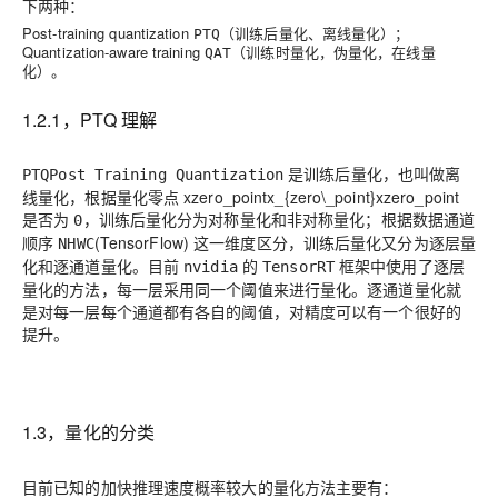
下两种：
Post-training quantization
（训练后量化、离线量化）；
PTQ
Quantization-aware training
（训练时量化，伪量化，在线量
QAT
化）。
1.2.1，PTQ 理解
是训练后量化，也叫做离
PTQ
Post Training Quantization
线量化，根据量化零点
xzero_pointx_{zero\_point}
x
z
e
r
o
_
p
o
i
n
t
是否为
，训练后量化分为对称量化和非对称量化；根据数据通道
0
顺序
(TensorFlow) 这一维度区分，训练后量化又分为逐层量
NHWC
化和逐通道量化。目前
的
框架中使用了逐层
nvidia
TensorRT
量化的方法，每一层采用同一个阈值来进行量化。逐通道量化就
是对每一层每个通道都有各自的阈值，对精度可以有一个很好的
提升。
1.3，量化的分类
目前已知的加快推理速度概率较大的量化方法主要有：