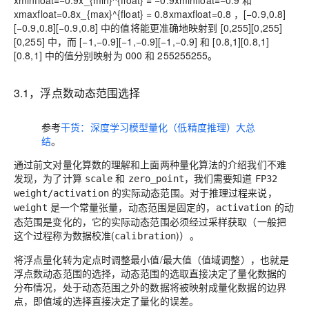
xminfloat=−0.9x_{min}^{float} = −0.9
x
m
i
n
f
l
o
a
t
=
−
0
.
9
和
xmaxfloat=0.8x_{max}^{float} = 0.8
x
m
a
x
f
l
o
a
t
=
0
.
8
，
[−0.9,0.8]
[−0.9,0.8]
[
−
0
.
9
,
0
.
8
]
中的值将能更准确地映射到
[0,255][0,255]
[
0
,
2
5
5
]
中，而
[−1,−0.9][−1,−0.9]
[
−
1
,
−
0
.
9
]
和
[0.8,1][0.8,1]
[
0
.
8
,
1
]
中的值分别映射为
00
0
和
255255
2
5
5
。
3.1，浮点数动态范围选择
参考
干货：深度学习模型量化（低精度推理）大总
结
。
通过前文对量化算数的理解和上面两种量化算法的介绍我们不难
发现，为了计算
和
，我们需要知道
scale
zero_point
FP32
的实际动态范围。对于推理过程来说，
weight/activation
是一个常量张量，动态范围是固定的，
的动
weight
activation
态范围是变化的，它的实际动态范围必须经过采样获取（一般把
这个过程称为数据校准(
)）。
calibration
将浮点量化转为定点时调整最小值/最大值（
值域调整
），也就是
浮点数动态范围的选择，
动态范围的选取直接决定了量化数据的
分布情况，处于动态范围之外的数据将被映射成量化数据的边界
点，即值域的选择直接决定了量化的误差
。