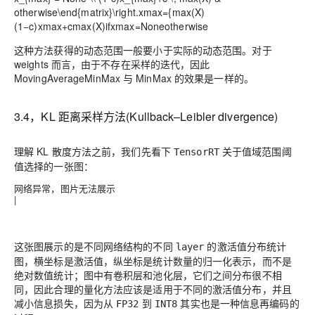
otherwise\end{matrix}\right.
x
m
a
x
=
{
m
a
x
(
X
)
(
1
−
c
)
x
m
a
x
+
c
m
a
x
(
X
)
i
f
x
m
a
x
=
N
o
n
e
o
t
h
e
r
w
i
s
e
这种方法获得的动态范围一般要小于实际的动态范围。对于
weights 而言，由于不存在采样的迭代，因此
MovingAverageMinMax 与 MinMax 的效果是一样的。
3.4，KL 距离采样方法(Kullback–Leibler divergence)
理解 KL 散度方法之前，我们先看下
关于值域范围阈
TensorRT
值选择的一张图：
网络异常，图片无法展示
|
这张图展示的是不同网络结构的不同
的激活值分布统计
layer
图，横坐标是激活值，纵坐标是统计数量的归一化表示，而不是
绝对数值统计；图中有卷积层和池化层，它们之间分布很不相
同，因此合理的量化方法应该是适用于不同的激活值分布，并且
减小信息损失，因为从
到
其实也是一种信息再编码的
FP32
INT8