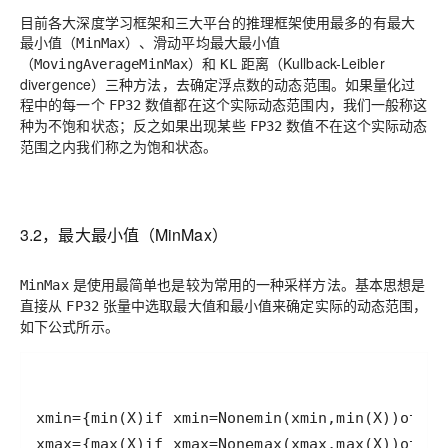
目前各大深度学习框架和三大平台的推理框架使用最多的有最大
最小值（
）、滑动平均最大最小值
MinMax
（
）和
距离（Kullback-Leibler
MovingAverageMinMax
KL
divergence）三种方法，去确定浮点数的动态范围。如果量化过
程中的每一个
数值都在这个实际动态范围内，我们一般称这
FP32
种为不饱和状态；反之如果出现某些
数值不在这个实际动态
FP32
范围之内我们称之为饱和状态。
3.2，最大最小值（MinMax）
是使用最简单也是较为常用的一种采样方法。基本思想是
MinMax
直接从
张量中选取最大值和最小值来确定实际的动态范围，
FP32
如下公式所示。
xmax={max(X)if xmax=Nonemax(xmax,max(X))other