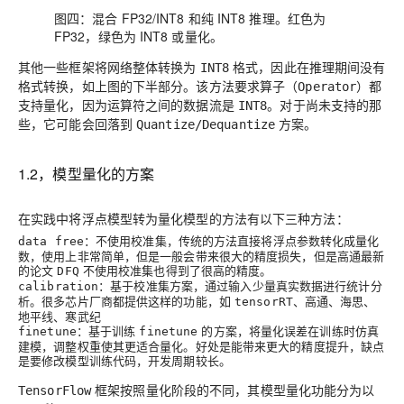
图四：混合 FP32/INT8 和纯 INT8 推理。红色为
FP32，绿色为 INT8 或量化。
其他一些框架将网络整体转换为
格式，因此在推理期间没有
INT8
格式转换，如上图的下半部分。该方法要求算子（
）都
Operator
支持量化，因为运算符之间的数据流是
。对于尚未支持的那
INT8
些，它可能会回落到
方案。
Quantize/Dequantize
1.2，模型量化的方案
在实践中将浮点模型转为量化模型的方法有以下三种方法：
：不使用校准集，传统的方法直接将浮点参数转化成量化
data free
数，使用上非常简单，但是一般会带来很大的精度损失，但是高通最新
的论文
不使用校准集也得到了很高的精度。
DFQ
：基于校准集方案，通过输入少量真实数据进行统计分
calibration
析。很多芯片厂商都提供这样的功能，如
、高通、海思、
tensorRT
地平线、寒武纪
：基于训练
的方案，将量化误差在训练时仿真
finetune
finetune
建模，调整权重使其更适合量化。好处是能带来更大的精度提升，缺点
是要修改模型训练代码，开发周期较长。
框架按照量化阶段的不同，其模型量化功能分为以
TensorFlow