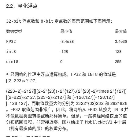
2.2，量化浮点
浮点数和
定点数的表示范围如下表所示：
32-bit
8-bit
数据类型
最小值
最大值
-3.4e38
3.4e38
FP32
-128
128
int8
0
255
uint8
神经网络的推理由浮点运算构成。
和
的值域是
FP32
INT8
[(2−223)×2127,
(223−2)×2127][(2−2^{23})×2^{127},(2^{23}−2)\times 2^{127}]
[
(
2
−
2
2
3
)
×
2
1
2
7
,
(
2
2
3
−
2
)
×
2
1
2
7
]
和
[−128,127][−128,127]
[
−
1
2
8
,
1
2
7
]
，而取值数量大约分别为
2322^{32}
2
3
2
和
282^8
2
8
。
取值范围非常广，因此，将网络从
转换为
并
FP32
FP32
INT8
不像数据类型转换截断那样简单。但是，一般神经网络权重的值
分布范围很窄，非常接近零。图八给出了
中十层
MobileNetV1
（拥有最多值的层）的权重分布。