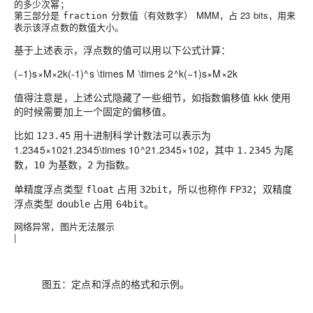
的多少次幂；
第三部分是
分数值（有效数字）
MM
M
，占 23 bits，用来
fraction
表示该浮点数的数值大小。
基于上述表示，浮点数的值可以用以下公式计算：
(−1)s×M×2k(-1)^s \times M \times 2^k
(
−
1
)
s
×
M
×
2
k
值得注意是，上述公式隐藏了一些细节，如指数偏移值
kk
k
使用
的时候需要加上一个固定的偏移值。
比如
用十进制科学计数法可以表示为
123.45
1.2345×1021.2345\times 10^2
1
.
2
3
4
5
×
1
0
2
，其中
为尾
1.2345
数，
为基数，
为指数。
10
2
单精度浮点类型
占用
，所以也称作
；双精度
float
32bit
FP32
浮点类型
占用
。
double
64bit
网络异常，图片无法展示
|
图五：定点和浮点的格式和示例。