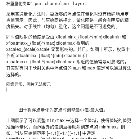
权重量化类型：
；
per-channel
per-layer
采用普通量化方法时，靠近零的浮点值在量化时没有精确地用定
点值表示。因此，与原始网络相比，量化网络一般会有明显的精
度损失。对于线性（均匀）量化，这个问题是不可避免的。
同时值映射的精度是受由
xfloatminx_{float}^{min}
x
f
l
o
a
t
m
i
n
和
xfloatmaxx_{float}^{max}
x
f
l
o
a
t
m
a
x
得到的
xscalex_{scale}
x
s
c
a
l
e
显著影响的。并且，如图十所示，权重中
邻近
xfloatminx_{float}^{min}
x
f
l
o
a
t
m
i
n
和
xfloatmaxx_{float}^{max}
x
f
l
o
a
t
m
a
x
附近的值通常是可忽略的，
其实就等同于
映射关系中浮点值的
和
值是可以通过算法
min
max
选择的
。
网络异常，图片无法展示
|
图十将浮点量化为定点时调整最小值-最大值。
上图展示了可以调整
来选择一个值域，使得值域的值更
min/max
准确地量化，而范围外的值则直接映射到定点的 min/max。例
如，当从原始值范围
[−1,1][−1,1]
[
−
1
,
1
]
中选定