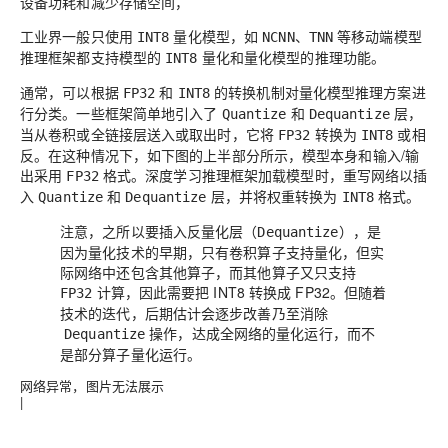
设备功耗和减少存储空间，
工业界一般只使用
量化模型，如
、
等移动端模型
INT8
NCNN
TNN
推理框架都支持模型的
量化和量化模型的推理功能。
INT8
通常，可以根据
和
的转换机制对
量化模型推理方案
进
FP32
INT8
行分类。一些框架简单地引入了
和
层，
Quantize
Dequantize
当从卷积或全链接层送入或取出时，它将
转换为
或相
FP32
INT8
反。在这种情况下，如下图的上半部分所示，模型本身和输入/输
出采用
格式。深度学习推理框架加载模型时，重写网络以插
FP32
入
和
层，并将权重转换为
格式。
Quantize
Dequantize
INT8
注意，之所以要插入反量化层（
），是
Dequantize
因为量化技术的早期，只有卷积算子支持量化，但实
际网络中还包含其他算子，而其他算子又只支持
计算，因此需要把 INT8 转换成 FP32。但随着
FP32
技术的迭代，后期估计会逐步改善乃至消除
操作，达成全网络的量化运行，而不
Dequantize
是部分算子量化运行。
网络异常，图片无法展示
|