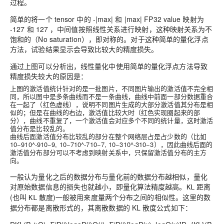
过程。
简单的将一个 tensor 中的 -|max| 和 |max| FP32 value 映射为
-127 和 127 ，中间值按照线性关系进行映射，这种映射关系为不
饱和的（No saturation），即对称的。对于这种简单的量化浮点
方法，试验结果显示会导致比较大的精度损失。
通过上图可以分析出，线性量化中使用简单的量化浮点方法导致
精度损失较大的原因是：
上图的激活值统计针对的是一批图片，不同图片输出的激活值不完全相
同，所以图中是多条曲线而不是一条曲线，曲线中前面一部分数据重合
在一起了（红色虚线），说明不同图片生成的大部分激活值其分布是相
似的；但是在曲线的右边，激活值比较大时（红色实现圈起来的部
分），曲线不重复了，一个激活值会对应多个不同的统计量，这时激活
值分布是比较乱的。
曲线后面激活值分布比较乱的部分在整个网络层占是占少数的（比如
10−910^-9
1
0
−
9
,
10−710^-7
1
0
−
7
,
10−310^-3
1
0
−
3
），因此曲线后面的
激活值分布部分可以不考虑到映射关系中，只保留激活值分布的主方
向。
一般认为量化之后的数据分布与量化前的数据分布越相似，量化
对原始数据信息的损失也就越小，即量化算法精度越高。
距离
KL
(也叫
散度)一般被用来度量两个分布之间的相似性。这里的数
KL
据分布都是离散形式的，其离散数据的 KL 散度公式如下：