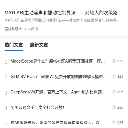
MATLAB|主动噪声和振动控制算法——对较大的次级路径变化具有鲁棒性
MATLAB|主动噪声和振动控制算法——对较大的次级路径变化具有鲁棒性
荔枝科研社
404
热门文章
最新文章
ModelScope是什么？魔搭社区AI模型开源社区，模型
356
1
即服务（MaaS）的共享平台
GLM-4V-Flash：智谱 AI 免费开放的图像理解大模型 
325
2
API 接口
DeepSeek-V4开源：百万上下文，Agent能力比肩顶级
305
3
闭源模型
阿里云通义千问向全社会开放！
286
4
仅3B激活参数，更强的多模态理解与推理能力，百度
285
5