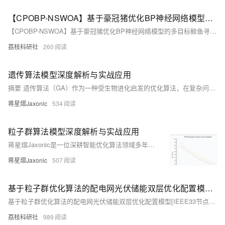
【CPOBP-NSWOA】基于豪冠猪优化BP神经网络模型的多目标鲸鱼寻优算法研究（Matlab代码实现）
【CPOBP-NSWOA】基于豪冠猪优化BP神经网络模型的多目标鲸鱼寻优算法研究（Matlab代码实现）
荔枝科研社
260
遗传算法模型深度解析与实战应用
摘要 遗传算法（GA）作为一种受生物进化启发的优化算法，在复杂问题求解中展现出独特优势。本文系统介绍了GA的核心理论、实现细节和应用经验。算法通过模拟自然选择机制，利用选择、交叉、变异三大操作在解空间中进行全局搜索。与梯度下降等传统方法相比，GA不依赖目标函数的连续性或可微性，特别适合处理离散优化、多目标优化等复杂问题。文中详细阐述了染色体编码、适应度函数设计、遗传操作实现等关键技术，并提供了Python代码实现示例。实践表明，GA的成功应用关键在于平衡探索与开发，通过精心调参维持种群多样性同时确保收敛效率
蒋星熠Jaxonic
534
粒子群算法模型深度解析与实战应用
蒋星熠Jaxonic是一位深耕智能优化算法领域多年的技术探索者，专注于粒子群优化（PSO）算法的研究与应用。他深入剖析了PSO的数学模型、核心公式及实现方法，并通过大量实践验证了其在神经网络优化、工程设计等复杂问题上的卓越性能。本文全面展示了PSO的理论基础、改进策略与前沿发展方向，为读者提供了一份详尽的技术指南。
蒋星熠Jaxonic
507
基于粒子群优化算法的配电网光伏储能双层优化配置模型[IEEE33节点]（选址定容）(Matlab代码实现)
基于粒子群优化算法的配电网光伏储能双层优化配置模型[IEEE33节点]（选址定容）(Matlab代码实现)
荔枝科研社
989