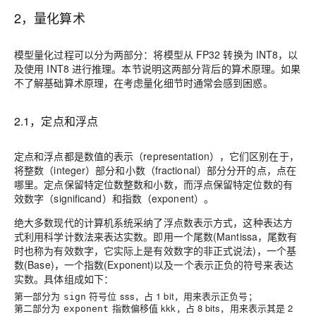
2，量化算术
模型量化过程可以分为两部分：将模型从 FP32 转换为 INT8，以
及使用 INT8 进行推理
。本节说明这两部分背后的算术原理。如果
不了解基础算术原理，在考虑量化细节时通常会感到困惑。
2.1，定点和浮点
定点和浮点都是数值的表示
（representation），它们区别在于，
将整数（integer）部分和小数（fractional）部分分开的点，点在
哪里。
定点保留特定位数整数和小数，而浮点保留特定位数的有
效数字（significand）和指数（exponent）
。
绝大多数现代的计算机系统采纳了
浮点数表示方式
，这种表达方
式利用科学计数法来表达实数。即用一个尾数(Mantissa，尾数有
时也称为有效数字，它实际上是有效数字的非正式说法)，一个基
数(Base)，一个指数(Exponent)以及一个表示正负的符号来表达
实数。具体组成如下：
第一部分为
符号位
ss
s
，占 1 bit，用来表示正负号；
sign
第二部分为
指数偏移值
kk
k
，占 8 bits，用来表示其是 2
exponent