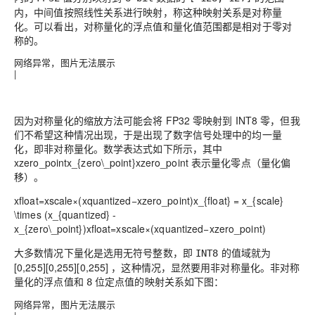
内，中间值按照线性关系进行映射，称这种映射关系是对称量
化。可以看出，对称量化的浮点值和量化值范围都是相对于零对
称的。
网络异常，图片无法展示
|
因为对称量化的缩放方法可能会将 FP32 零映射到 INT8 零，但我
们不希望这种情况出现，于是出现了数字信号处理中的均一量
化，即
非对称量化
。数学表达式如下所示，其中
xzero_pointx_{zero\_point}
x
z
e
r
o
_
p
o
i
n
t
表示量化零点（量化偏
移）。
xfloat=xscale×(xquantized−xzero_point)x_{float} = x_{scale}
\times (x_{quantized} -
x_{zero\_point})
x
f
l
o
a
t
=
x
s
c
a
l
e
×
(
x
q
u
a
n
t
i
z
e
d
−
x
z
e
r
o
_
p
o
i
n
t
)
大多数情况下量化是选用无符号整数，即
的值域就为
INT8
[0,255][0,255]
[
0
,
2
5
5
]
，这种情况，显然要用非对称量化。非对称
量化的浮点值和
位定点值的映射关系如下图：
8
网络异常，图片无法展示