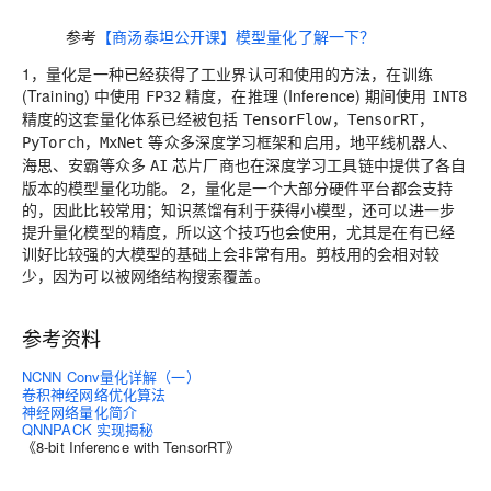
参考
【商汤泰坦公开课】模型量化了解一下？
1，量化是一种已经获得了工业界认可和使用的方法，在训练
(Training) 中使用
精度，在推理 (Inference) 期间使用
FP32
INT8
精度的这套量化体系已经被包括
，
，
TensorFlow
TensorRT
，
等众多深度学习框架和启用，地平线机器人、
PyTorch
MxNet
海思、安霸等众多
芯片厂商也在深度学习工具链中提供了各自
AI
版本的模型量化功能。 2，量化是一个大部分硬件平台都会支持
的，因此比较常用；知识蒸馏有利于获得小模型，还可以进一步
提升量化模型的精度，所以这个技巧也会使用，尤其是在有已经
训好比较强的大模型的基础上会非常有用。剪枝用的会相对较
少，因为可以被网络结构搜索覆盖。
参考资料
NCNN Conv量化详解（一）
卷积神经网络优化算法
神经网络量化简介
QNNPACK 实现揭秘
《8-bit Inference with TensorRT》