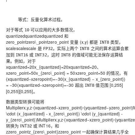
等式：反量化算术过程。
对于等式
可以应用的大多数情况，
10
quantizedquantized
q
u
a
n
t
i
z
e
d
和
zero_pointzero\_point
z
e
r
o
_
p
o
i
n
t
变量 (x,y) 都是
类型，
INT8
scalescale
s
c
a
l
e
是
。实际上两个
之间的算术运算会累
FP32
INT8
加到
或
，这时
的值域可能无法保存运算结
INT16
INT32
INT8
果。例如，对于
xquantized=20x_{quantized}=20
x
q
u
a
n
t
i
z
e
d
=
2
0
、
xzero_point=50x_{zero\_point} = 50
x
z
e
r
o
_
p
o
i
n
t
=
5
0
的情况，有
(xquantized−xzeropoint)=−30(x_{quantized} − x_{zero_point})
= −30
(
x
q
u
a
n
t
i
z
e
d
−
x
z
e
r
o
p
o
i
n
t
)
=
−
3
0
超出
值范围
[0,255]
INT8
[0,255]
[
0
,
2
5
5
]
。
数据类型转换可能将
Multiplierx,y,z⋅(xquantized−xzero_point)⋅(yquantized−yzero_point)Mu
\cdot (x_{quantized} - x_{zero\_point}) \cdot (y_{quantized} -
y_{zero\_point})
M
u
l
t
i
p
l
i
e
r
x
,
y
,
z
⋅
(
x
q
u
a
n
t
i
z
e
d
−
x
z
e
r
o
_
p
o
i
n
t
)
⋅
(
y
q
u
a
n
t
i
z
转换为 INT32 或 INT16，和
zzero_pointz_{zero\_point}
z
z
e
r
o
_
p
o
i
n
t
一起确保计算结果几乎全