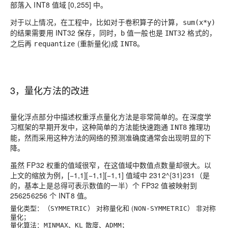
部落入 INT8 值域 [0,255] 中。
对于以上情况，在工程中，比如对于卷积算子的计算，
sum(x*y)
的结果需要用 INT32 保存，同时，
值一般也是
格式的，
b
INT32
之后再
(重新量化)成
。
requantize
INT8
3，量化方法的改进
量化浮点部分中描述权重浮点量化方法是非常简单的。在深度学
习框架的早期开发中，这种简单的方法能快速跑通
推理功
INT8
能，然而采用这种方法的网络的预测准确度通常会出现明显的下
降。
虽然 FP32 权重的值域很窄，在这值域中数值点数量却很大。以
上文的缩放为例，
[−1,1][−1,1]
[
−
1
,
1
]
值域中
2312^{31}
2
3
1
（是
的，基本上是总得可表示数值的一半）个 FP32 值被映射到
256256
2
5
6
个 INT8 值。
量化类型：（
） 对称量化和 (
） 非对称
SYMMETRIC
NON-SYMMETRIC
量化；
量化算法：
、
散度、
；
MINMAX
KL
ADMM