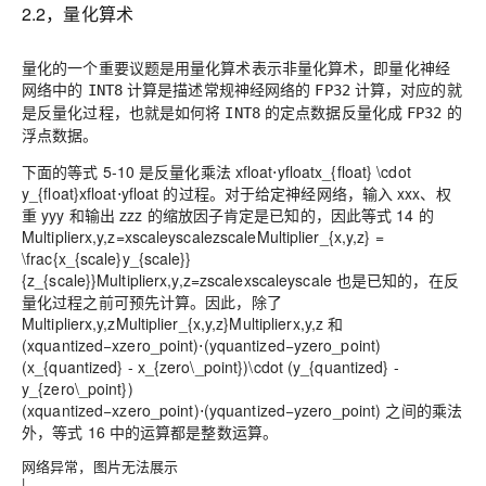
2.2，量化算术
量化的一个重要议题是用量化算术表示非量化算术，即量化神经
网络中的
计算是描述常规神经网络的
计算，对应的就
INT8
FP32
是反量化过程，也就是如何将
的定点数据反量化成
的
INT8
FP32
浮点数据。
下面的等式 5-10 是反量化乘法
xfloat⋅yfloatx_{float} \cdot
y_{float}
x
f
l
o
a
t
⋅
y
f
l
o
a
t
的过程。对于给定神经网络，输入
xx
x
、权
重
yy
y
和输出
zz
z
的缩放因子肯定是已知的，因此等式 14 的
Multiplierx,y,z=xscaleyscalezscaleMultiplier_{x,y,z} =
\frac{x_{scale}y_{scale}}
{z_{scale}}
M
u
l
t
i
p
l
i
e
r
x
,
y
,
z
=
z
s
c
a
l
e
x
s
c
a
l
e
y
s
c
a
l
e
也是已知的，在反
量化过程之前可预先计算。因此，除了
Multiplierx,y,zMultiplier_{x,y,z}
M
u
l
t
i
p
l
i
e
r
x
,
y
,
z
和
(xquantized−xzero_point)⋅(yquantized−yzero_point)
(x_{quantized} - x_{zero\_point})\cdot (y_{quantized} -
y_{zero\_point})
(
x
q
u
a
n
t
i
z
e
d
−
x
z
e
r
o
_
p
o
i
n
t
)
⋅
(
y
q
u
a
n
t
i
z
e
d
−
y
z
e
r
o
_
p
o
i
n
t
)
之间的乘法
外，等式 16 中的运算都是整数运算。
网络异常，图片无法展示
|