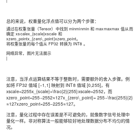
|
总的来说，
权重量化浮点值可以分为两个步骤
：
通过在权重张量（Tensor）中找到
minmin
m
i
n
和
maxmax
m
a
x
值从而
确定
xscalex_{scale}
x
s
c
a
l
e
和
xzero_pointx_{zero\_point}
x
z
e
r
o
_
p
o
i
n
t
。
将权重张量的每个值从 FP32 转换为 INT8 。
网络异常，图片无法展示
|
注意，当浮点运算结果不等于整数时，需要
额外的舍入步骤
。例
如将 FP32 值域 [−1,1] 映射到 INT8 值域 [0,255]，有
xscale=2255x_{scale}=\frac{2}{255}
x
s
c
a
l
e
=
2
5
5
2
，而
xzero_point=255−2552≈127x_{zero\_point}= 255−\frac{255}{2}
≈127
x
z
e
r
o
_
p
o
i
n
t
=
2
5
5
−
2
2
5
5
≈
1
2
7
。
注意，量化过程中存在误差是不可避免的，就像数字信号处理中
量化一样。
非对称算法一般能够较好地处理数据分布不均匀的情
况
。