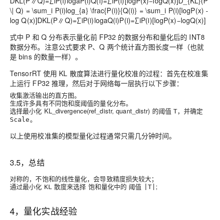
DKL(P∥Q)=∑iP(i)logaP(i)Q(i)=∑iP(i)[logP(x)−logQ(x)]D_{KL}(P
\| Q) = \sum_i P(i)log_{a} \frac{P(i)}{Q(i)} = \sum_i P(i)[logP(x) -
log Q(x)]
D
K
L
(
P
∥
Q
)
=
∑
i
P
(
i
)
l
o
g
a
Q
(
i
)
P
(
i
)
=
∑
i
P
(
i
)
[
l
o
g
P
(
x
)
−
l
o
g
Q
(
x
)
]
式中 P 和 Q 分布表示量化前 FP32 的数据分布和量化后的 INT8
数据分布。注意公式要求 P、Q 两个统计直方图长度一样（也就
是 bins 的数量一样）。
TensorRT 使用 KL 散度算法进行量化校准的过程：首先在校准集
上运行 FP32 推理，然后对于网络每一层执行以下步骤：
收集激活输出的直方图。
生成许多具有不同饱和度阈值的量化分布。
选择最小化 KL_divergence(ref_distr, quant_distr) 的阈值
，并确定
T
。
Scale
以上使用校准集的模型量化过程通常只需几分钟时间。
3.5，总结
对称的，不饱和的线性量化，会导致精度损失较大；
通过最小化
散度来选择 饱和量化中的 阈值
;
KL
|T|
4，量化实战经验