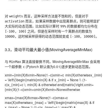
对
而言，这种采样方法是不饱和的，但是对于
weights
而言，如果采样数据中出现离群点，则可能明显扩
activation
大实际的动态范围，比如实际计算时
的数据都均匀分布在
99%
之间，但是在采样时有一个离群点的数值为
[-100, 100]
，这时候采样获得的动态范围就变成
。
10000
[-100, 10000]
3.3，滑动平均最大最小值(MovingAverageMinMax)
与
算法直接替换不同，MovingAverageMinMax 会采用
MinMax
一个超参数
(Pytorch 默认值为0.01)逐步更新动态范围。
c
xmin={min(X)ifxmin=None(1−c)xmin+c min(X)otherwisex_{min}
= \left\{\begin{matrix}min(X) & if x_{min} = None \\ (1-
c)x_{min}+c \; min(X) & otherwise\end{matrix}\right.
x
m
i
n
=
{
m
i
n
(
X
)
(
1
−
c
)
x
m
i
n
+
c
m
i
n
(
X
)
i
f
x
m
i
n
=
N
o
n
e
o
t
h
e
r
w
i
s
e
xmax={max(X)ifxmax=None(1−c)xmax+c
max(X)otherwisex_{max} = \left\{\begin{matrix}max(X) & if
x_{max} = None \\ (1-c)x_{max}+c \; max(X) &