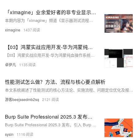
「ximagine」业余爱好者的非专业显示器测试流程规范，同时也是本账号输出内容的数据来源！如何测试显示器？荒岛整理总结出多种测试方法和注意事项，以及粗浅的原理解析！
本期内容为「ximagine」频道《显示器测试流程》的规范及标准，我们主要使用Calman、DisplayCAL、i1Profiler等软件及CA410、Spyder X、i1Pro 2等设备，是我们目前制作内容数据的重要来源，我们深知所做的仍是比较表面的活儿，和工程师、科研人员相比有着不小的差距，测试并不复杂，但是相当繁琐，收集整理测试无不花费大量时间精力，内容不完善或者有错误的地方，希望大佬指出我们好改进！
ximagine
1437
【03】鸿蒙实战应用开发-华为鸿蒙纯血操作系统Harmony OS NEXT-测试hello word效果-虚拟华为手机真机环境调试-为DevEco Studio编译器安装中文插件-测试写一个滑动块效果-介绍诸如ohos.ui等依赖库-全过程实战项目分享-从零开发到上线-优雅草卓伊凡
【03】鸿蒙实战应用开发-华为鸿蒙纯血操作系统Harmony OS NEXT-测试hello word效果-虚拟华为手机真机环境调试-为DevEco Studio编译器安装中文插件-测试写一个滑动块效果-介绍诸如ohos.ui等依赖库-全过程实战项目分享-从零开发到上线-优雅草卓伊凡
卓伊凡
1135
性能测试怎么做？方法、流程与核心要点解析
本文系统阐述了性能测试的核心方法论、实施流程、问题定位优化及报告编写规范。涵盖五大测试类型（负载验证、极限压力、基准比对、持续稳定性、弹性扩展）与七项关键指标，详解各阶段任务如需求分析、场景设计和环境搭建，并提供常见瓶颈识别与优化实战案例。最后规范测试报告内容框架与数据可视化建议，为企业级实践提出建立基线库、自动化回归和全链路压测体系等建议，助力高效开展性能测试工作。
游客beejssedmb2sq
2121
Burp Suite Professional 2025.3 发布，引入 Burp AI 通过人工智能增强安全测试工作流程
Burp Suite Professional 2025.3 发布，引入 Burp AI 通过人工智能增强安全测试工作流程
sysin
1116