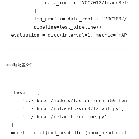
evaluation = dict(interval=1, metric='mAP')
config配置文件：