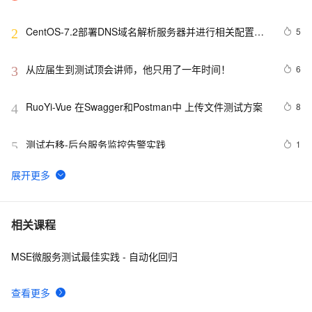
CentOS-7.2部署DNS域名解析服务器并进行相关配置测
5
2
试
从应届生到测试顶会讲师，他只用了一年时间！
6
3
RuoYi-Vue 在Swagger和Postman中 上传文件测试方案
8
4
测试右移-后台服务监控告警实践
1
5
征文分享｜OceanBase 3.1.2 数据库性能测试探索
7
6
Junit测试框架
584
7
相关课程
MSE微服务测试最佳实践 - 自动化回归
本地开发和测试环境为什么一定建议用127.0.0.1或者
13
8
localhost
查看更多
【实测】django测试平台的各种权限管理设计解决方案！
5
9
超干货！