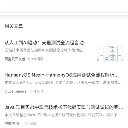
对话开源大模型。通过本实验，可以学习如何配置AIGC开发环境，如何部
署ChatGLM2-6B大模型。
相关文章
从人工到AI驱动：天猫测试全流程自动化变革实践
天猫技术质量团队探索AI在测试全流程的落地应用，覆盖需求解析、用例生成、数据构造、执行验证等核心环节。通过AI+自然语言驱动，实现测试自动化、可溯化与可管理化，在用例生成、数据构造和执行校验中显著提效，推动测试体系从人工迈向AI全流程自动化，提升效率40%以上，用例覆盖超70%，并构建行业级知识资产沉淀平台。
阿里云开发者
2723
HarmonyOS Next～HarmonyOS应用测试全流程解析：从一级类目上架到二级类目专项测试
本文深入解析HarmonyOS应用测试全流程，涵盖从一级类目通用测试到二级类目专项测试的技术方案。针对兼容性、性能、安全测试及分布式能力验证等关键环节，提供详细实践指导与代码示例。同时，结合典型案例分析常见问题及优化策略，帮助开发者满足华为严苛的质量标准，顺利上架应用。文章强调测试在开发中的核心地位，助力打造高品质HarmonyOS应用。
bruce_xiaowei
774
Java 项目实战中现代技术栈下代码实现与测试调试的完整流程
本文介绍基于Java 17和Spring技术栈的现代化项目开发实践。项目采用Gradle构建工具，实现模块化DDD分层架构，结合Spring WebFlux开发响应式API，并应用Record、Sealed Class等新特性。测试策略涵盖JUnit单元测试和Testcontainers集成测试，通过JFR和OpenTelemetry实现性能监控。部署阶段采用Docker容器化和Kubernetes编排，同时展示异步处理和反应式编程的性能优化。整套方案体现了现代Java开发的最佳实践，包括代码实现、测试调试
啦啦啦191
404