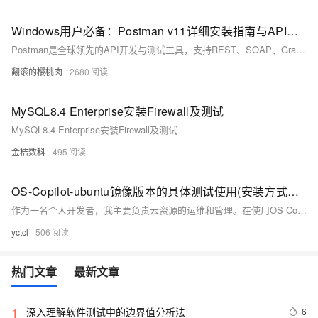
Windows用户必备：Postman v11详细安装指南与API测试入门教程（附官网下载
Postman是全球领先的API开发与测试工具，支持REST、SOAP、GraphQL等协议调试。2025年最新版v11新增AI智能生成测试用例、多环境变量同步等功能，适用于前后端分离开发、自动化测试、接口文档自动生成及团队协作共享API资源。本文详细介绍Postman的软件定位、核心功能、安装步骤、首次配置、基础使用及常见问题解答，帮助用户快速上手并高效利用该工具进行API开发与测试。
翻滚的樱桃肉
2680
MySQL8.4 Enterprise安装Firewall及测试
MySQL8.4 Enterprise安装Firewall及测试
金桔数科
495
OS-Copilot-ubuntu镜像版本的具体测试使用(安装方式有单独注明)
作为一名个人开发者，我主要负责云资源的运维和管理。在使用OS Copilot的过程中，我遇到了一些配置问题，特别是在ECS实例中设置AccessKey时，但最终成功解决了。通过使用OS Copilot的-t/-f/管道功能，我大大提升了效率，减少了命令编写的工作量，特别是在搭建Java运行环境时效果显著。此外，| 功能帮助我快速理解文档，整体体验非常流畅，推荐给其他开发者使用。
yctcl
506
热门文章
最新文章
深入理解软件测试中的边界值分析法
6
1