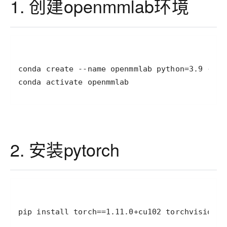
1. 创建openmmlab环境
conda activate openmmlab
2. 安装pytorch
pip install torch==1.11.0+cu102 torchvision==