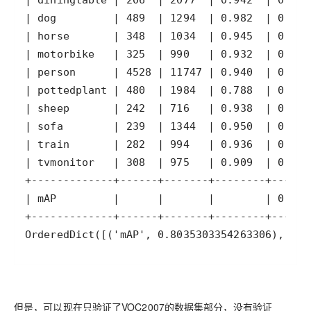
OrderedDict([('mAP', 0.8035303354263306), ('A
但是，可以现在只验证了VOC2007的数据集部分，没有验证