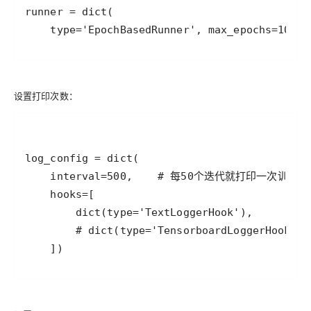
    type='EpochBasedRunner', max_epochs=10)  
设置打印次数：
    ])