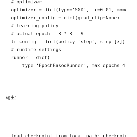
    type='EpochBasedRunner', max_epochs=4)  #
输出：