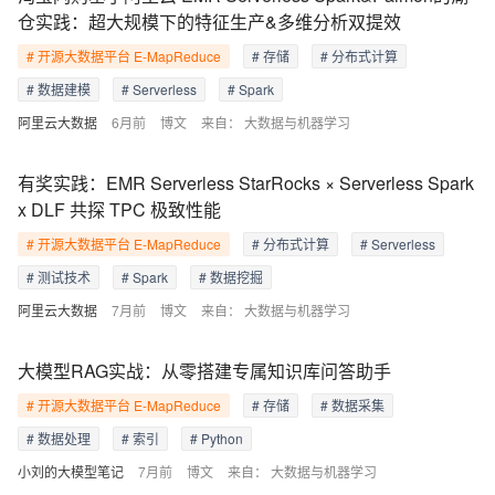
仓实践：超大规模下的特征生产&多维分析双提效
# 开源大数据平台 E-MapReduce
# 存储
# 分布式计算
# 数据建模
# Serverless
# Spark
阿里云大数据
6月前
博文
来自：
大数据与机器学习
有奖实践：EMR Serverless StarRocks × Serverless Spark
x DLF 共探 TPC 极致性能
# 开源大数据平台 E-MapReduce
# 分布式计算
# Serverless
# 测试技术
# Spark
# 数据挖掘
阿里云大数据
7月前
博文
来自：
大数据与机器学习
大模型RAG实战：从零搭建专属知识库问答助手
# 开源大数据平台 E-MapReduce
# 存储
# 数据采集
# 数据处理
# 索引
# Python
小刘的大模型笔记
7月前
博文
来自：
大数据与机器学习