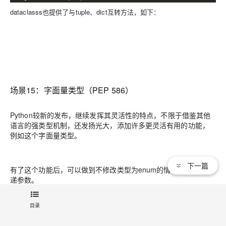
dataclasss也提供了与
tuple
、
dict
互转方法，如下：
场景15：
字面量类型（PEP 586）
Python较新的发布，继续发挥其灵活性的特点，不限于借鉴其他
语言的强类型机制，还发扬光大，添加许多更灵活有用的功能，
例如这个字面量类型。
下一篇
有了这个功能后，可以做到不修改类型为
enum
的情况下，限定传
递参数。
语法形式：
Literal[
字面量
1,
字面量
2, …]
目录
例如下面例子，使用Literal，限定了打开文件的mode字符串的可
枚举值，编码期间就可以检查非法的参数：