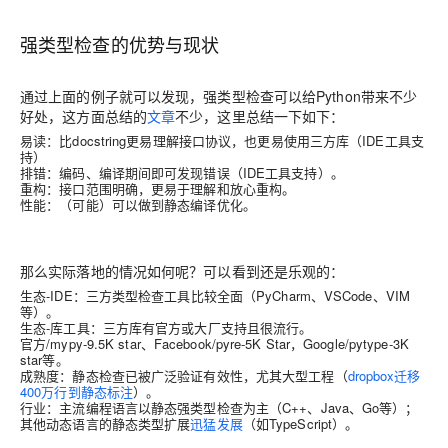
强类型检查的优势与现状
通过上面的例子就可以发现，强类型检查可以给Python带来不少
好处，这方面总结的
文章
不少，这里总结一下如下：
易读
：比
docstring
更易理解接口协议，也更易使用三方库（
IDE
工具支
持）
排错
：编码、编译期间即可发现错误（
IDE
工具支持）。
重构
：接口范围明确，更易于理解和放心重构。
性能：（可能）可以做到静态编译优化。
那么
实际落地
的情况如何呢？可以看到还是乐观的：
生态
-IDE
：
三方类型检查工具比较全面（
PyCharm
、
VSCode
、
VIM
等）。
生态
-
库工具：
三方库有官方或大厂支持且很流行。
官方
/mypy-9.5K star
、
Facebook/pyre-5K Star
，
Google/pytype-3K
star
等。
成熟度：
静态检查已被广泛验证有效性，尤其大型工程（
dropbox
迁移
400
万行到静态标注
）。
行业：
主流编程语言以静态强类型检查为主（
C++
、
Java
、
Go
等）；
其他动态语言的静态类型扩展
迅猛发展
（如
TypeScript
）。