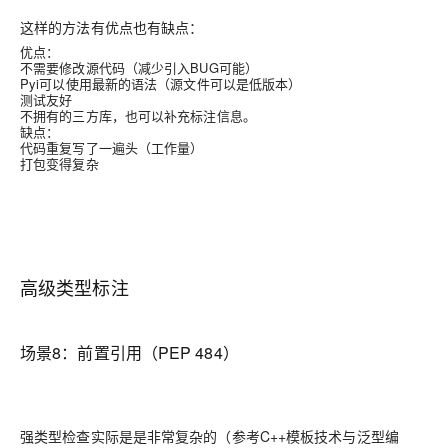
这样的方法有优点也有缺点：
优点：
不需要修改源代码（减少引入
BUG
可能）
Pyi
可以使用最新的语法（源文件可以是低版本）
测试友好
不拥有的三方库，也可以补充标注信息。
缺点：
代码重复写了一遍头（工作量）
打包变得复杂
高级类型标注
场景8：
前置引用（PEP 484）
强类型检查实际是是非常复杂的（参考C++模板技术与泛型编