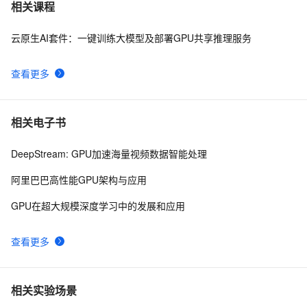
构建高效GPU算力平台：挑战、策略与未来展望
3
7
相关课程
云原生AI套件：一键训练大模型及部署GPU共享推理服务
探索AIGC未来：CPU源码优化、多GPU编程与中国算力
6
8
瓶颈与发展
查看更多
马斯克星链与芯事：30亿炸出卫星互联网革命，GPU算
13
9
力创无限可能！
如何用 GPU硬件层加速优化Android系统的游戏流畅度
7
10
相关电子书
DeepStream: GPU加速海量视频数据智能处理
阿里巴巴高性能GPU架构与应用
GPU在超大规模深度学习中的发展和应用
查看更多
相关实验场景