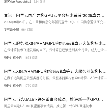
游客xbol7peeob6b2
524
喜讯！阿里云国产异构GPU云平台技术荣获“2025算力中国·年度重大成果”
2025年8月23日，在工业和信息化部新闻宣传中心、中国信息通信研究院主办的2025中国算力大会上，阿里云与浙江大学联合研发的“国产异构GPU云平台关键技术与系统”荣获「算力中国·年度重大成果」。该评选旨在选拔出算力产业具有全局性突破价值的重大成果，是业内公认的技术创新“风向标”。
专有云小编
964
阿里云服务器X86/ARM/GPU/裸金属/超算五大架构技术特点、场景适配参考
在云计算技术飞速发展的当下，云计算已经渗透到各个行业，成为企业数字化转型的关键驱动力。选择合适的云服务器架构对于提升业务效率、降低成本至关重要。阿里云提供了多样化的云服务器架构选择，包括X86计算、ARM计算、GPU/FPGA/ASIC、弹性裸金属服务器以及高性能计算等。本文将深入解析这些架构的特点、优势及适用场景，以供大家了解和选择参考。
弹性计算小冉
1678
阿里云X86/ARM/GPU/裸金属/超算等五大服务器架构技术特点、场景适配与选型策略
在我们选购阿里云服务器的时候，云服务器架构有X86计算、ARM计算、GPU/FPGA/ASIC、弹性裸金属服务器、高性能计算可选，有的用户并不清楚他们之间有何区别。本文将深入解析这些架构的特点、优势及适用场景，帮助用户更好地根据实际需求做出选择。
弹性计算小冉
1770
阿里云当选UALink联盟董事会成员，推进新一代GPU互连技术！
阿里云当选UALink联盟董事会成员，推进新一代GPU互连技术！