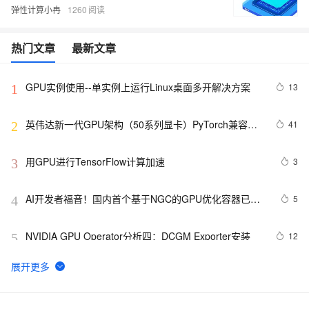
弹性计算小冉
1260
热门文章
最新文章
GPU实例使用--单实例上运行Linux桌面多开解决方案
13
1
英伟达新一代GPU架构（50系列显卡）PyTorch兼容性
41
2
解决方案
用GPU进行TensorFlow计算加速
3
3
AI开发者福音！国内首个基于NGC的GPU优化容器已在
5
4
阿里云正式推出
NVIDIA GPU Operator分析四：DCGM Exporter安装
12
5
NVIDIA GPU Operator分析二：NVIDIA Container 
9
6
Toolkit安装