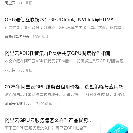
阿里云
718
GPU通信互联技术：GPUDirect、NVLink与RDMA
在高性能计算和深度学习领域，GPU已成为关键工具。然而，随着模型复杂度和数据量的增加，单个GPU难以满足需求，多GPU甚至多服务器协同工作成为常态。本文探讨了三种主要的GPU通信互联技术：GPUDirect、NVLink和RDMA。GPUDirect通过绕过CPU实现GPU与设备直接通信；NVLink提供高速点对点连接和支持内存共享；RDMA则在网络层面实现直接内存访问，降低延迟。这些技术各有优势，适用于不同场景，为AI和高性能计算提供了强大支持。
智能计算老群群
6334
阿里云ACK托管集群Pro版共享GPU调度操作指南
本文介绍在阿里云ACK托管集群Pro版中，如何通过共享GPU调度实现显存与算力的精细化分配，涵盖前提条件、使用限制、节点池配置及任务部署全流程，提升GPU资源利用率，适用于AI训练与推理场景。
八进智
753
2025年阿里云GPU服务器租用价格、选型策略与应用场景详解
随着AI与高性能计算需求的增长，阿里云提供了多种GPU实例，如NVIDIA V100、A10、T4等，适配不同场景。2025年重点实例中，V100实例GN6v单月3830元起，适合大规模训练；A10实例GN7i单月3213.99元起，适用于混合负载。计费模式有按量付费和包年包月，后者成本更低。针对AI训练、图形渲染及轻量级推理等场景，推荐不同配置以优化成本和性能。阿里云还提供抢占式实例、ESSD云盘等资源优化策略，支持eRDMA网络加速和倚天ARM架构，助力企业在2025年实现智能计算的效率与成本最优平衡。 （该简介为原文内容的高度概括，符合要求的字符限制。）
阿里云运维工程师
7129
阿里云GPU云服务器怎么样？产品优势、应用场景介绍与最新活动价格参考
阿里云GPU云服务器怎么样？阿里云GPU结合了GPU计算力与CPU计算力，主要应用于于深度学习、科学计算、图形可视化、视频处理多种应用场景，本文为您详细介绍阿里云GPU云服务器产品优势、应用场景以及最新活动价格。