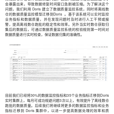
会暴露出来，导致数据修复时间
窗口急剧被压缩。为了解决这个
问题，我们利用
Doris
建
立了数据质量监控系统，同时将离线数
仓的数据质量监控模型迁移到
Doris
。
基于该系统可以实时监控
业务指标
和数据质量，并在发现
问题时及时进行人工干预或报
警，提高离线数仓跑批的稳定性和效率。另外当实时数仓获取归
集
后的数据后，可通过数据质量监控系统的校验规则第一时间对
数据质量进行实时检查，保证数据
归集的准确性。
目前我们已经将
30%
的数据监控指标和
35
个业务指标迁移到
Doris
实时集群上，每月可成功
规避问题
3
次以上，有效提升了离线数仓
跑批的数据质量。
后续我们将继续将更多的数据监控
指标和业务
指标迁移到
Doris
集群中，以进一步提高数据处
理的效率和质