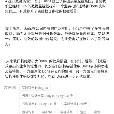
●
提升数据质量：
基于
Doris
建立了数据质量监控系统，目前我
们已经将
30%
的数据监控指
标和
35
个业务指标迁移到
Doris
实时
集群上，有效提升了离线数仓跑批的数据质量。
综上所述，
Doris
在公司内部的广泛应用，
为我们带来了多方面的
收益，助力企业提升数据分析
效率、降低数据管理成本、实现统
一、实时、高效的数据中台建设，为业
务向好发展注入了新的
动
力。
未来我们将继续扩大
Doris
的使用范围，在实时、性能、时效要
求更高的业务领域发力，其次我
们还将尝试使用
Doris
更多的功能
及新特性，
一方面深化
Doris
在公司的使用，另一方面我们会
将真
实的使用体验反馈到社区，帮助
Doris
进一步迭
代优化。
文章标签：
实时数仓 Hologres
云原生数据仓库AnalyticDB MySQL版
云数据库 RDS MySQL 版
实时计算 Flink版
负载均衡
Apache
数据采集
监控
索引