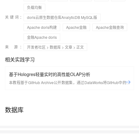
负载均衡
关键词：
doris云原生数据仓库AnalyticDB MySQL版
Apache doris构建
Apache金融
Apache金融查询
金融Apache doris
来 源：
开发者社区
>
数据库
>
文章
> 正文
相关实践学习
基于Hologres轻量实时的高性能OLAP分析
本教程基于GitHub Archive公开数据集，通过DataWorks将GitHub中的项
⽬、行为等20多种事件类型数据实时采集至Hologres进行分析，同时使用
DataV内置模板，快速搭建实时可视化数据大屏，从开发者、项⽬、编程
语⾔等多个维度了解GitHub实时数据变化情况。
数据库