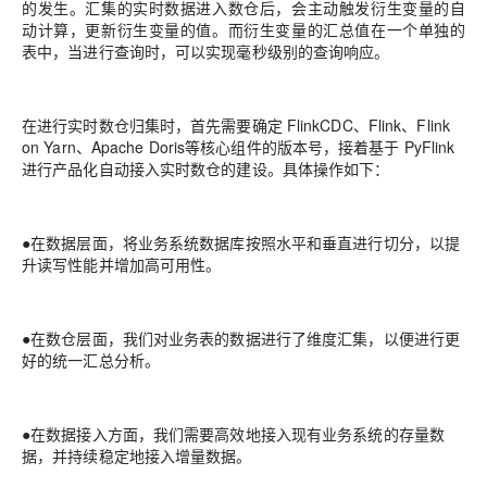
的发生。汇集的实时数据进
入数仓后，会主动触发衍生变量的自
动计算，更新衍生变量的值。而衍生变量的汇总值在一个单
独的
表中，当进行查询时，可以实现毫秒级别的查询响应。
在进行实时数仓归集时，首先需要确定
FlinkCDC、Flink、Flink
on Ya
rn、Apache Doris
等核
心组件的版本号，接着基于
PyFlink
进行产品化自动接入实
时数仓的建设。具体操作如下：
●
在数据层面，将业务系统数据库按照水平和垂
直进行切分，以提
升读写性能并增加高可用
性。
●
在数仓层面，我们对业务表的数据进行了维度汇集，以便进行更
好的统一汇总分析。
●
在数据接入方面，我们需要高效地接入现
有业务系统的存量数
据，并持续稳定地接入增量数
据。