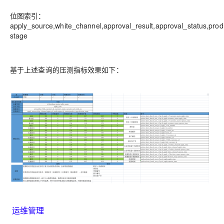
位
图
索
引
：
apply
_
source
,
white
_
channel
,
approval
_
result
,
approval
_
status
,
prod
stage
基于上述查询的压测指标效果如下：
运维管理