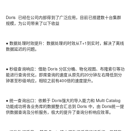
Doris
已经在公司内部得到了广泛应用，目前已搭建数十台集群
规模，为
公司带来了以下收益
●
数据处理时效提升：
数据处理的时效从
T+1
到实时，解决了离线
数据延迟的问题。
●
秒级查询响应：
借助
Doris
分区分桶、物化视图、布隆索引等功
能进行查询优化
，即席查询
的速度从原先的
20
分钟左右降低到分
钟甚至秒级响应，相较之前有
400
倍
的速度提升。
●
统一查询出口：
依赖于
Doris
强大的导入能力和
Multi Catalog
功能成功将各业务库的数据
整合汇总到
Doris
中，由
Doris
统一提
供数据查询及分析服务，极大的提升了查询分析响应
效率。