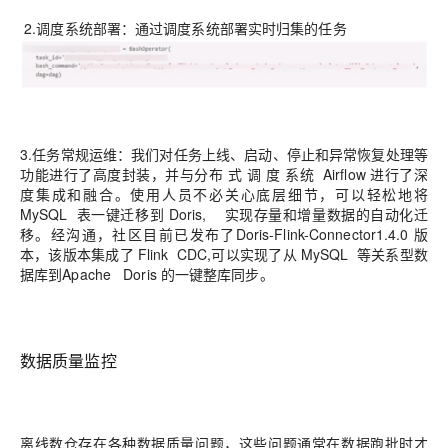
2.调度系统部署：通过调度系统部署实时归集的任务
3.
任务常规运维：我们对任务上线、启动、停止和异常恢复处理等
功能进行了高度封
装，并与分
布 式 调 度 系
统
Airflow
进行了深
度集成和融合。使用人员不必关心底层细节，可以轻松地将
MySQL
表
一
键迁移到
Doris
,
实现存量和增量数据的自动化迁
移。经沟通，社区目前已发布了
Doris
-
Flink
-
Connector
1.4.0
版
本，该版本集成了
Flink CDC
,
可以实现了从
MySQL
等关系
型数
据库到
Apache Doris
的一键整库同步。
数据质量监控
离线数仓存在各种数据质量问题，这些问题通常在数据跑批时才