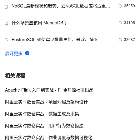
NoSQL最新现状和趋势：云NoSQL数据库将成重要
35259
3
增长引擎
什么场景应该用 MongoDB ？
34105
4
PostgreSQL 如何实现批量更新、删除、插入
32687
5
MongoDB Sharded cluster架构原理
31819
6
Redis Stream——作为消息队列的典型应用场景
30179
7
相关课程
Apache Flink 入门到实战 - Flink开源社区出品
在Docker上玩转PostgreSQL -- Mac篇
28643
8
阿里云实时数仓实战 - 项目介绍及架构设计
PostgreSQL upsert功能(insert on conflict do)的用法
27711
9
阿里云实时数仓实战 - 数据生成及采集
Linux 性能诊断 perf使用指南
27093
10
阿里云实时数仓实战 - 用户行为数仓搭建
阿里云实时数仓实战 - 作业调度与数据可视化