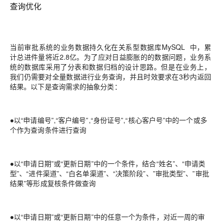
查询优化
当前审批系统的业务数据持久化在关系型数据库
MySQL
中，累
计总进件量将近
2.8
亿。为了应
对日益膨胀的的数据问题，业务系
统的数据库采用了分表和数据归档的设计思路。但是在业务
上，
我们仍需要对全量数据进行业务查询，并且
时效要求在
3
秒内返回
结果。以下是查询需求
的抽象分类：
●
以
“
申请编号
”,“
客户编号
”,“
身份证号
”,“
核心客户号
”
中的
一个或多
个作为查询条件进行
查询
●
以
“
申请日期
”
或
“
更新日期
”
中的一个条件，结合
“
姓名
”
、
“
申请类
型
”
、
“
进件渠道
”
、
“
白名
单
渠道
”
、
“
决策阶段
”
、
”
审批类型
”
、
”
审批
结果
”
等形成复核条件做查询
●
以
“
申请日期
”
或
“
更新日期
”
中的任意一个为条件，对近一周的审