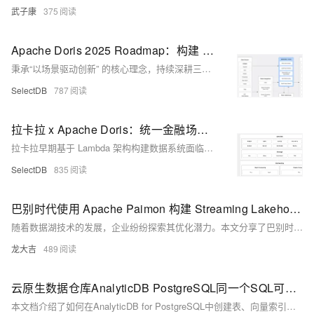
武子康
375
Apache Doris 2025 Roadmap：构建 GenAI 时代实时高效统一的数据底座
秉承“以场景驱动创新” 的核心理念，持续深耕三大核心场景的关键能力，并对大模型 GenAI 场景的融合应用进行重点投入，为智能时代构建实时、高效、统一的数据底座。
SelectDB
787
拉卡拉 x Apache Doris：统一金融场景 OLAP 引擎，查询提速 15 倍，资源直降 52%
拉卡拉早期基于 Lambda 架构构建数据系统面临存储成本高、实时写入性能差、复杂查询耗时久、组件维护复杂等问题。为此，拉卡拉选择使用 Apache Doris 替换 Elasticsearch、Hive、Hbase、TiDB、Oracle / MySQL 等组件，实现了 OLAP 引擎的统一、查询性能提升 15 倍、资源减少 52% 的显著成效。
SelectDB
835
巴别时代使用 Apache Paimon 构建 Streaming Lakehouse 的实践
随着数据湖技术的发展，企业纷纷探索其优化潜力。本文分享了巴别时代使用 Apache Paimon 构建 Streaming Lakehouse 的实践。Paimon 支持流式和批处理，提供高性能、统一的数据访问和流批一体的优势。通过示例代码和实践经验，展示了如何高效处理实时数据，解决了数据一致性和故障恢复等挑战。
龙大吉
489
云原生数据仓库AnalyticDB PostgreSQL同一个SQL可以实现向量索引、全文索引GIN、普通索引BTREE混合查询，简化业务实现逻辑、提升查询性能
本文档介绍了如何在AnalyticDB for PostgreSQL中创建表、向量索引及混合检索的实现步骤。主要内容包括：创建`articles`表并设置向量存储格式，创建ANN向量索引，为表增加`username`和`time`列，建立BTREE索引和GIN全文检索索引，并展示了查询结果。参考文档提供了详细的SQL语句和配置说明。