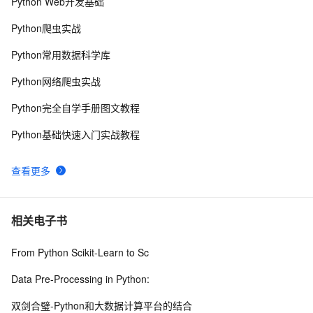
Python Web开发基础
2026 上半年智能体AI Agent趋势报告 GitHub、PH、
206
8
HF 三端全网数据调研
Python爬虫实战
HumanOmni：首个专注人类中心场景的多模态大模
192
9
Python常用数据科学库
型，视觉与听觉融合的突破！
阿里云通义千问向全社会开放！
187
10
Python网络爬虫实战
Python完全自学手册图文教程
Python基础快速入门实战教程
查看更多
相关电子书
From Python Scikit-Learn to Sc
Data Pre-Processing in Python:
双剑合璧-Python和大数据计算平台的结合