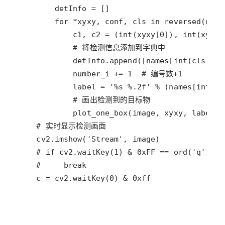
    c = cv2.waitKey(0) & 0xff