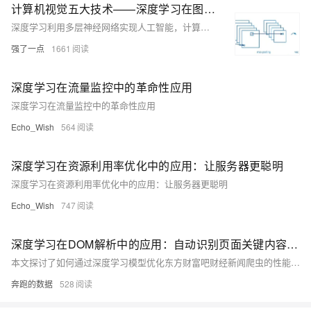
计算机视觉五大技术——深度学习在图像处理中的应用
深度学习利用多层神经网络实现人工智能，计算机视觉是其重要应用之一。图像分类通过卷积神经网络（CNN）判断图片类别，如“猫”或“狗”。目标检测不仅识别物体，还确定其位置，R-CNN系列模型逐步优化检测速度与精度。语义分割对图像每个像素分类，FCN开创像素级分类范式，DeepLab等进一步提升细节表现。实例分割结合目标检测与语义分割，Mask R-CNN实现精准实例区分。关键点检测用于人体姿态估计、人脸特征识别等，OpenPose和HRNet等技术推动该领域发展。这些方法在效率与准确性上不断进步，广泛应用于实际场景。
强了一点
1661
深度学习在流量监控中的革命性应用
深度学习在流量监控中的革命性应用
Echo_Wish
564
深度学习在资源利用率优化中的应用：让服务器更聪明
深度学习在资源利用率优化中的应用：让服务器更聪明
Echo_Wish
747
深度学习在DOM解析中的应用：自动识别页面关键内容区块
本文探讨了如何通过深度学习模型优化东方财富吧财经新闻爬虫的性能。针对网络请求、DOM解析与模型推理等瓶颈，采用代理复用、批量推理、多线程并发及模型量化等策略，将单页耗时从5秒优化至2秒，提升60%以上。代码示例涵盖代理配置、TFLite模型加载、批量预测及多线程抓取，确保高效稳定运行，为大规模数据采集提供参考。
奔跑的数据
528