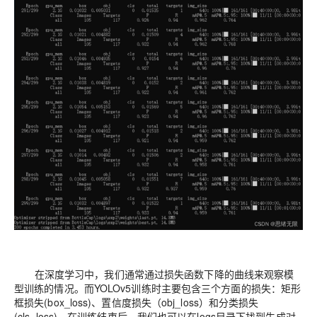
在深度学习中，我们通常通过损失函数下降的曲线来观察模
型训练的情况。而YOLOv5训练时主要包含三个方面的损失：矩形
框损失(box_loss)、置信度损失（obj_loss）和分类损失
(cls_loss)，在训练结束后，我们也可以在logs目录下找到生成对