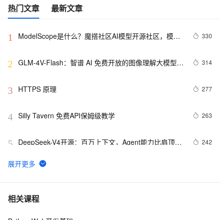
热门文章
最新文章
ModelScope是什么？魔搭社区AI模型开源社区，模型
330
1
即服务（MaaS）的共享平台
GLM-4V-Flash：智谱 AI 免费开放的图像理解大模型 
314
2
API 接口
HTTPS 原理
277
3
Silly Tavern 免费API保姆级教学
263
4
DeepSeek-V4开源：百万上下文，Agent能力比肩顶级
242
5
闭源模型
阿里云产品七月刊来啦
226
6
Dropout的深入理解（基础介绍、模型描述、原理深
213
7
相关课程
入、代码实现以及变种）