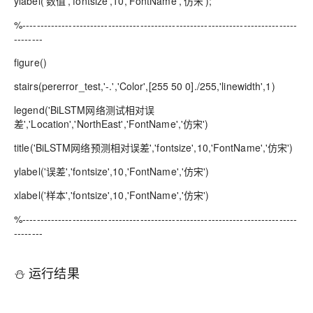
ylabel('数值','fontsize',10,'FontName','仿宋');
%-----------------------------------------------------------------------------
--------
figure()
stairs(pererror_test,'-.','Color',[255 50 0]./255,'linewidth',1)
legend('BiLSTM网络测试相对误
差','Location','NorthEast','FontName','仿宋')
title('BiLSTM网络预测相对误差','fontsize',10,'FontName','仿宋')
ylabel('误差','fontsize',10,'FontName','仿宋')
xlabel('样本','fontsize',10,'FontName','仿宋')
%-----------------------------------------------------------------------------
--------
⛄ 运行结果