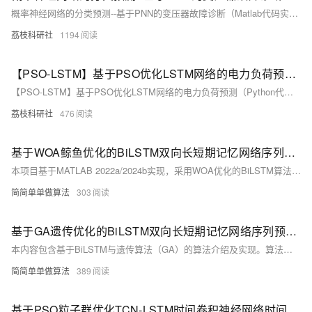
概率神经网络的分类预测--基于PNN的变压器故障诊断（Matlab代码实现）
荔枝科研社
1194
【PSO-LSTM】基于PSO优化LSTM网络的电力负荷预测（Python代码实现）
【PSO-LSTM】基于PSO优化LSTM网络的电力负荷预测（Python代码实现）
荔枝科研社
476
基于WOA鲸鱼优化的BiLSTM双向长短期记忆网络序列预测算法matlab仿真,对比BiLSTM和LSTM
本项目基于MATLAB 2022a/2024b实现，采用WOA优化的BiLSTM算法进行序列预测。核心代码包含完整中文注释与操作视频，展示从参数优化到模型训练、预测的全流程。BiLSTM通过前向与后向LSTM结合，有效捕捉序列前后文信息，解决传统RNN梯度消失问题。WOA优化超参数（如学习率、隐藏层神经元数），提升模型性能，避免局部最优解。附有运行效果图预览，最终输出预测值与实际值对比，RMSE评估精度。适合研究时序数据分析与深度学习优化的开发者参考。
简简单单做算法
303
基于GA遗传优化的BiLSTM双向长短期记忆网络序列预测算法matlab仿真,对比BiLSTM和LSTM
本内容包含基于BiLSTM与遗传算法（GA）的算法介绍及实现。算法通过MATLAB2022a/2024b运行，核心为优化BiLSTM超参数（如学习率、神经元数量），提升预测性能。LSTM解决传统RNN梯度问题，捕捉长期依赖；BiLSTM双向处理序列，融合前文后文信息，适合全局信息任务。附完整代码（含注释）、操作视频及无水印运行效果预览，适用于股票预测等场景，精度优于单向LSTM。
简简单单做算法
389
基于PSO粒子群优化TCN-LSTM时间卷积神经网络时间序列预测算法matlab仿真