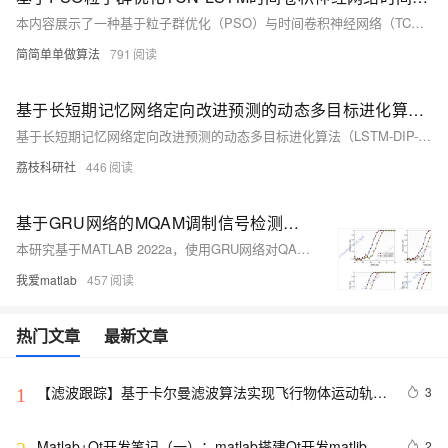
本内容展示了一种基于粒子群优化（PSO）与时间卷积神经网络（TCN）的时间序列预测方法。通过 MATLAB2022a 实现，完整程序运行无水印，核心代码附详细中文注释及操作视频。算法利用 PSO 优化 TCN 的超参数（如卷积核大小、层数等），提升非线性时间序列预测性能。TCN 结构包含因果卷积层与残差连接，结合 LSTM 构建混合模型，经多次迭代选择最优超参数，最终实现更准确可靠的预测效果，适用于金融、气象等领域。
简简单单做算法
791
基于长短期记忆网络定向改进预测的动态多目标进化算法（LSTM-DIP-DMOEA）求解CEC2018（DF1-DF14）研究（Matlab代码实现）
基于长短期记忆网络定向改进预测的动态多目标进化算法（LSTM-DIP-DMOEA）求解CEC2018（DF1-DF14）研究（Matlab代码实现）
荔枝科研社
446
基于GRU网络的MQAM调制信号检测算法matlab仿真,对比LSTM
本研究基于MATLAB 2022a，使用GRU网络对QAM调制信号进行检测。QAM是一种高效调制技术，广泛应用于现代通信系统。传统方法在复杂环境下性能下降，而GRU通过门控机制有效提取时间序列特征，实现16QAM、32QAM、64QAM、128QAM的准确检测。仿真结果显示，GRU在低SNR下表现优异，且训练速度快，参数少。核心程序包括模型预测、误检率和漏检率计算，并绘制准确率图。
我爱matlab
457
热门文章
最新文章
【滤波跟踪】基于卡尔曼滤波算法实现飞行物体运动轨迹
3
1
预测附matlab代码
Matlab+Qt开发笔记（一）：matlab搭建Qt开发matlib环
2