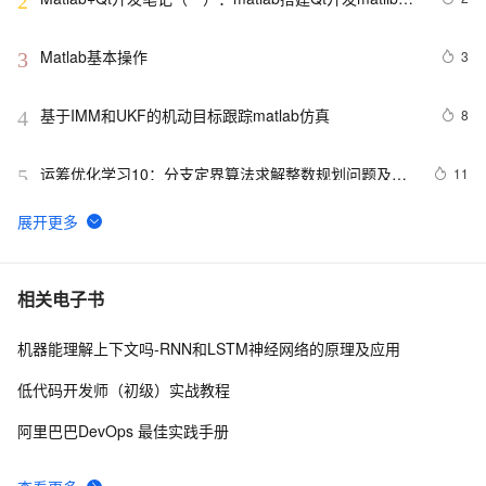
2
境以及Demo测试
Matlab基本操作
3
3
基于IMM和UKF的机动目标跟踪matlab仿真
8
4
运筹优化学习10：分支定界算法求解整数规划问题及其
11
5
Matlab实现（上）
基于粒子群优化算法的配电网光伏储能双层优化配置模型
9
6
[IEEE33节点]（选址定容）(Matlab代码实现)
3D-MIMO信道模型的MATLAB模拟与仿真
8
7
相关电子书
机器能理解上下文吗-RNN和LSTM神经网络的原理及应用
【Simulink】基于FCS-MPC的三相并网逆变器电流控制
8
8
（Matlab Function）
低代码开发师（初级）实战教程
【WSN通信】基于最佳簇半径的无线传感器网络分簇路
4
9
阿里巴巴DevOps 最佳实践手册
由算法附matlab代码
基于GA遗传优化的PID控制器最优控制参数整定matlab仿
7
10