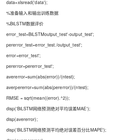
data=xlsread('data');
%准备输入和输出训练数据
%BiLSTM数据评价
error_test=BiLSTMoutput_test'-output_test';
pererror_test=error_test./output_test';
error=error_test';
pererror=pererror_test';
avererror=sum(abs(error))/(ntest);
averpererror=sum(abs(pererror))/(ntest);
RMSE = sqrt(mean((error).^2));
disp('BiLSTM网络预测绝对平均误差MAE');
disp(avererror);
disp('BiLSTM网络预测平均绝对误差百分比MAPE');