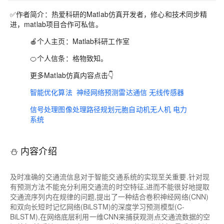
✅作者简介：热爱科研的Matlab仿真开发者，修心和技术同步精
进，matlab项目合作可私信。
🍎个人主页：
Matlab科研工作室
🍊个人信条：格物致知。
更多Matlab仿真内容点击👇
智能优化算法
神经网络预测
雷达通信
无线传感器
信号处理
图像处理
路径规划
元胞自动机
无人机
电力
系统
⛄ 内容介绍
及时准确的交通流信息对于智能交通系统的实现至关重要.针对现
有预测方法不能充分利用交通流的时空特征,进而不能很好地提取
交通流序列内在规律的问题,提出了一种结合卷积神经网络(CNN)
和双向长短时记忆网络(BiLSTM)的深度学习预测模型(C-
BiLSTM),在网络底层利用一维CNN来捕获观测点交通流数据的空