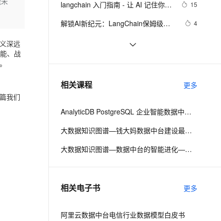
安全
能未
langchain 入门指南 - 让 AI 记住你说
我要投诉
e-1.1-I2V
Cosyvoice-V3-Flash
15
PolarDB
上云场景组合购
Milvus 弹性伸缩功能新增节
伴
过的话
漫剧创作，剧本、分镜、视频高效生成
100%兼容MySQL、PostgreSQL，兼容Oracle，支持集中和分布式
覆盖90%+业务场景，专享组合折扣价
点支持范围
畅自然，细节丰富
高表现力语音合成大模型，语音克隆听感自然
VPN
解锁AI新纪元：LangChain保姆级
4
RAG实战，助你抢占大模型发展趋势
ernetes 版 ACK
云聚AI 严选权益
AI 原生数据库服务发布
SSL 证书
数据中台（02）- 数据中台能力与应
5
2V
Fun-ASR
义深远
红利，共赴智能未来之旅！
，一键激活高效办公新体验
理容器应用的 K8s 服务
精选AI产品，从模型到应用全链提效
Agent 数据网关
赋能、战
用场景
文戏情感细腻自然，动作戏激烈拳拳到肉，实现更强表演能力
支持中英文自由切换，具备更强的噪声鲁棒性
堡垒机
基于LangChain手工测试用例转App
15
。
AI 用量加速计划
云原生数据库 PolarDB
自动化测试生成工具
防火墙
、识别商机，让客服更高效、服务更出色。
LeetCode 169 Majority Element（主
新老同享，达量后返
Agentic Database 发布
4
相关课程
更多
要元素）（vector、map）
主机安全
应用
篇我们
AnalyticDB PostgreSQL 企业智能数据中台：一站式管理数据服务资产
千问办公
NEW
AI 应用及服务市场
的智能体编程平台
一站式AI生产力平台
大数据知识图谱—钱大妈数据中台建设最佳实践
AI 应用
伶鹊
大数据知识图谱—数据中台的智能进化—阿里巴巴十二年数据平台发展历程
企业级人与Agent协作平台，接入和调度多个数字员工
智能客服平台，对话机器人、对话分析、智能外呼
大模型
大模型服务平台百炼 - 全妙
自然语言处理
相关电子书
更多
应用创作平台
多模态内容创作工具，已接入 DeepSeek
数据标注
机器学习
阿里云数据中台电信行业数据模型白皮书