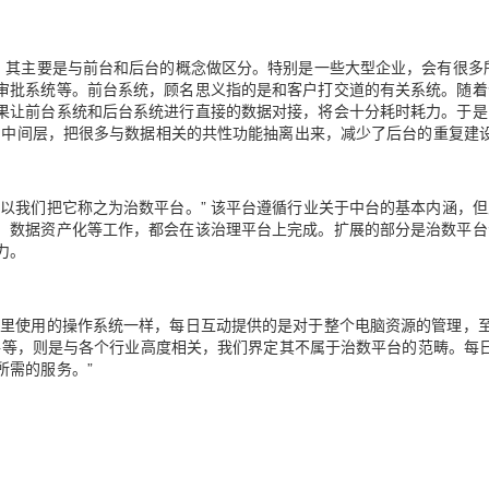
AI 应用
10分钟微调：让0.6B模型媲美235B模
多模态数据信
念，其主要是与前台和后台的概念做区分。特别是一些大型企业，会有很多
型
依托云原生高可用架构,实现Dify私有化部署
审批系统等。前台系统，顾名思义指的是和客户打交道的有关系统。随着
用1%尺寸在特定领域达到大模型90%以上效果
果让前台系统和后台系统进行直接的数据对接，将会十分耗时耗力。于是
一个 AI 助手
超强辅助，Bol
”的中间层，把很多与数据相关的共性功能抽离出来，减少了后台的重复建
即刻拥有 DeepSeek-R1 满血版
在企业官网、通讯软件中为客户提供 AI 客服
多种方案随心选，轻松解锁专属 DeepSeek
以我们把它称之为治数平台。” 该平台遵循行业关于中台的基本内涵，
、数据资产化等工作，都会在该治理平台上完成。扩展的部分是治数平台
力。
脑里使用的操作系统一样，每日互动提供的是对于整个电脑资源的管理，
计软件等，则是与各个行业高度相关，我们界定其不属于治数平台的范畴。每
所需的服务。”
？