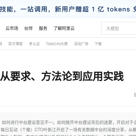
云市场
伙伴
服务
了解阿里云
践
官方博客
考认证
TIANCHI大赛
活动广场
下载
AI 特惠
数据与 API
成为产品伙伴
企业增值服务
最佳实践
价格计算器
AI 场景体
基础软件
产品伙伴合
阿里云认证
市场活动
配置报价
大模型
自助选配和估算价格
新方式
睿译宝，AI翻译排版一步到位
智启 AI 普惠权益
产品生态集成认证中心
企业支持计划
云上春晚
域名与网站
千问官方 MaaS 平台，为开发者和 Agent 而生，新用户赠送 1 亿 + tokens 额度
Qwen Aud
AI Coding
阿里云Maa
2026 阿里云
云服务器 E
为企业打
数据集
Windows
大模型认证
模型
NEW
NEW
)：从要求、方法论到应用实践
交付可用成果
值低价云产品抢先购
上传文档即自动完成翻译和格式还原
至高享 1亿+免费 tokens，加速 Al 应用落地
提供智能易用的域名与建站服务
智能编程，一键
安全可靠、
产品生态伙伴
专家技术服务
云上奥运之旅
弹性计算合作
阿里云中企出
手机三要素
宝塔 Linux
全部认证
价格优势
有专属领域专家
GLM-5.2：长任务时代开源旗舰模型
阿里云 OPC 创新助力计划
千问大模型
即刻拥有 DeepS
AI 电商营销
对象存储 O
大模型
产品生态伙伴工作台
企业增值服务台
云栖战略参考
云存储合作计
云栖大会
身份实名认证
CentOS
训练营
推动算力普惠，释放技术红利
最高返9万
多领域专家智能体,一键组建 AI 虚拟交付团队
快速构建应用程序和网站，即刻迈出上云第一步
至高百万元 Token 补贴，加速一人公司成长
多元化、高性能、安全可靠的大模型服务
真正可用的 1M 上下文,一次完成代码全链路开发
轻松解锁专属 Dee
从图文生成到
云上的中国
数据库合作计
活动全景
短信
Docker
图片和
站式影视创作平台
Hermes Agent，打造自进化智能体
Token Plan 模型订阅计划
数字证书管理服务（原SSL证书）
5 分钟轻松部署
AI 广告创作
无影云电脑
企业成长
NEW
信息公告
看见新力量
云网络合作计
OCR 文字识别
JAVA
证享300元代金券
可视化编排打通从文字构思到成片全链路闭环
全托管，含MySQL、PostgreSQL、SQL Server、MariaDB多引擎
自主进化，持久记忆，越用越聪明
Qwen3.8-Max 首发尝鲜，限时加量 10 倍，夜间低至2折
实现全站HTTPS，呈现可信的WEB访问
图文、视频一
随时随地安
魔搭 Mode
Kimi-K3
HappyHors
NEW
loud
服务实践
官网公告
金融模力时刻
Salesforce O
版
发票查验
全能环境
Claude Code + GStack 打造工程团队
千问办公，限时限量积分加倍
Qoder
低代码高效构
AI 建站
短信服务
，如何进行中台建设意见不一。如何拨开中台建设背后的迷雾，开启对于
型
NEW
作计划
Kimi 最新旗舰模型，长程编程与推理利器
让文字生成流
计划
创新中心
魔搭 ModelSc
健康状态
理服务
让AI从“聊天伙伴”进化为能干活的“数字员工”
安装技能 GStack，拥有专属 AI 工程团队
你的AI工作搭子，覆盖日常办公高频场景
面向真实软件的智能体编程平台
0 代码专业建
每日互动（个推）CTO叶新江开启了一场有关数据中台的深度分享，从
客户案例
天气预报查询
操作系统
态合作计划