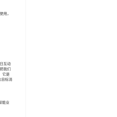
使用，
日互动
把我们
，它是
达目标消
智能业