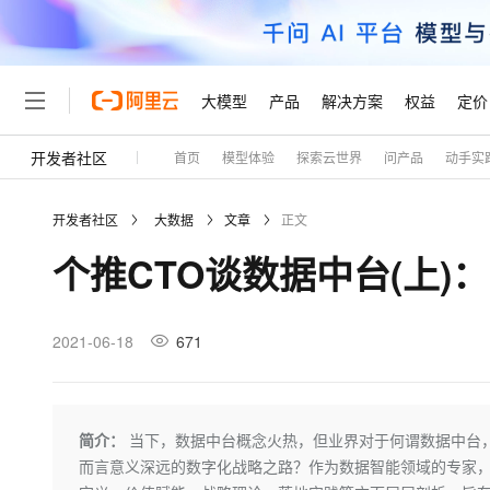
大模型
产品
解决方案
权益
定价
开发者社区
首页
模型体验
探索云世界
问产品
动手实
大模型
产品
解决方案
权益
定价
云市场
伙伴
服务
了解阿里云
精选产品
精选解决方案
普惠上云
产品定价
精选商城
成为销售伙伴
售前咨询
为什么选择阿里云
千问AI平台
开发者社区
大数据
文章
正文
了解云产品的定价详情
大模型服务平台百炼
千问办公，解锁你的工作
普惠上云 官方力荐
分销伙伴
在线服务
网站建设
什么是云计算
大
个推CTO谈数据中台(上
大模型服务与应用平台
企业级Agent产品，直接
云服务器38元/年起，超
咨询伙伴
多端小程序
技术领先
云上成本管理
售后服务
轻量应用服务器
Agency Agents：拥
官方推荐返现计划
大模型
精选产品
精选解决方案
Salesforce 国际版订阅
稳定可靠
管理和优化成本
推荐新用户得奖励，单订单
销售伙伴合作计划
2021-06-18
671
自助服务
友盟天域
安全合规
人工智能与机器学习
AI
文本生成
云数据库 RDS
HappyHorse 打造一
云工开物
无影生态合作计划
在线服务
观测云
分析师报告
高校专属算力普惠，学生认
计算
互联网应用开发
Qwen3.8-Max
HOT
Salesforce On Alibaba C
工单服务
Tuya 物联网平台阿里云
研究报告与白皮书
人工智能平台 PAI
快速拥有专属 OpenClaw
简介：
当下，数据中台概念火热，但业界对于何谓数据中台
大模
Consulting Partner 合
大数据
容器
智能体时代全能旗舰模型
免费试用
短信专区
一站式AI开发、训练和推
而言意义深远的数字化战略之路？作为数据智能领域的专家，
蓝凌 OA
AI 大模型销售与服务生
现代化应用