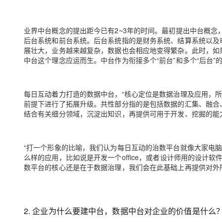
大模型解决方案
迁移与运维管理
快速部署 Dify，高效搭建 
业界中台概念的提出距今已有2~3年的时间。最初提出中台概
后台系统和前台系统。后台系统指的是财务系统、结算系统以及
专有云
展壮大，业务越来越复杂，数据也会相应地变得繁杂。此时，如
10 分钟在聊天系统中增加
中台这个理念应运而生。中台作为衔接多个“前台”和多个“后台
每日互动着力打造的数据中台，“核心定位是数据治理及应用，所
前提下进行了拓展升级。共性部分指的是包括数据的汇集、融合
结合有关细分领域，沉淀出知识，再提供可用于开发、挖掘的能
“打一个形象的比喻，我们认为每日互动的治数平台就像大家电
么样的应用，比如说是开发一个office，或者设计师用的设
数平台的核心还是在于数据治理，我们会在此基础上再提供对外
2. 企业为什么要建中台，数据中台对企业的价值是什么