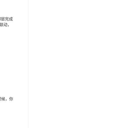
M层完成
地联动，
时候，你