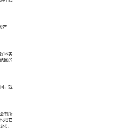
资产
好地实
范围的
间，就
会有所
也把它
线化，