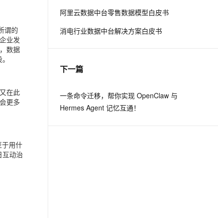
阿里云数据中台零售数据模型白皮书
息提取
与 AI 智能体进行实时音视频通话
所谓的
消电行业数据中台解决方案白皮书
从文本、图片、视频中提取结构化的属性信息
构建支持视频理解的 AI 音视频实时通话应用
企业发
，数据
t.diy 一步搞定创意建站
构建大模型应用的安全防护体系
设。
通过自然语言交互简化开发流程,全栈开发支持
通过阿里云安全产品对 AI 应用进行安全防护
下一篇
但又在此
一条命令迁移，帮你实现 OpenClaw 与
会更多
Hermes Agent 记忆互通！
至于用什
日互动治