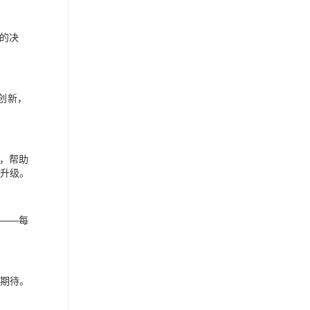
的决
与创新，
，帮助
营升级。
——每
请期待。