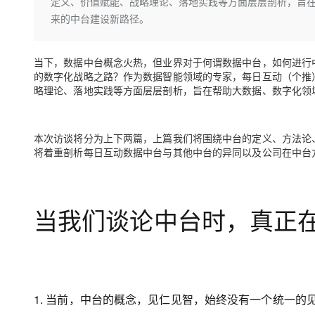
存储
天池大赛
定义、价值赋能、战略理论、落地实践等方面层层剖析，旨
Qwen3.7-Plus
云解析DNS
解决方案免费试用 新老
电子合同
来的中台建设新路径。
最高领取价值200元试用
能看、能想、能动手的多模
安全
网络与CDN
AI 算法大赛
畅捷通
大数据开发治理平台 Data
AI 产品 免费试用
网络
安全
云开发大赛
Qwen3-VL-Plus
当下，数据中台概念火热，但业界对于何谓数据中台，如何进行
Tableau 订阅
1亿+ 大模型 tokens 和 
的数字化战略之路？作为数据智能领域的专家，每日互动（个推
可观测
入门学习赛
中间件
AI空中课堂在线直播课
略理论、落地实践等方面层层剖析，旨在帮助大数据、数字化领
云防火墙
140+云产品 免费试用
上云与迁云
云原生的云上边界网络安全
产品新客免费试用，最长1
数据库
生态解决方案
大模型服务
本次访谈将分为上下两篇，上篇我们将围绕中台的定义、方法论
企业出海
大模型ACA认证体验
大数据计算
将着重剖析每日互动数据中台与其他中台的异同以及公司在中台
助力企业全员 AI 认知与能
行业生态解决方案
千问AI平台-Token Plan
政企业务
媒体服务
开发者生态解决方案
企业服务与云通信
千问AI平台-模型体验
当我们谈论中台时，真正
AI 开发和 AI 应用解决
在线体验全尺寸、多种模态
域名与网站
Happy 系列大模型
终端用户计算
Serverless
1. 当前，中台的概念，见仁见智，始终没有一个统一
开发工具