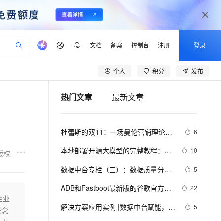
文档
备案
控制台
注册
登录
个人
积分
发布
验
作计划
器
AI 活动
专业服务
服务伙伴合作计划
开发者社区
加入我们
产品动态
服务平台百炼
阿里云 OPC 创新助力计划
热门文章
最新文章
一站式生成采购清单，支持单品或批量购买
io：打造专属 AI 语音助手
S产品伙伴计划（繁花）
峰会
CS
造的大模型服务与应用开发平台
一句话生成原生可编辑精美 PPT 文稿
AI 生产力先锋
Al MaaS 服务伙伴赋能合作
域名
博文
Careers
至高可申请百万元
Qwen3.8-Max 模型上线
开启高性价比 AI 编程新体验
弹性可伸缩的云计算服务
Qwen-Audio-3.0-Realtime 端到端实时语音角色扮演
输入一句话想法, 轻松生成专业的 PPT
先锋实践拓展 AI 生产力的边界
Token 补贴，五大权
计划
海大会
伙伴信用分合作计划
商标
问答
社会招聘
杜蕾斯的双11：一场曼伦营销理论体
6
益加速 OPC 成功
eek-V4-Pro
SS
一键部署幻兽帕鲁游戏服务器
飞天发布时刻
HOT
Open Search 向量检索版支
划
备案
电子书
校园招聘
系与阿里云数据中台相结合的实践
pSeek-V4-Pro
视频创作，一键激活电商全链路生产力
稳定、安全、高性价比、高性能的云存储服务
一键购买专属联机服务器，轻松开启游戏
所见，即是所愿
持视频检索 Pipeline 功能
更多支持
本地部署开源大模型的完整教程：
10
版权
划
公司注册
镜像站
视频生成
语音识别与合成
LangChain + Streamlit+ Llama
专属 QwenPaw
漫剧工坊：一站式动画创作平台
AI 实训营
HOT
应用身份服务 (IDaaS)
数据中台专栏（三）：数据质量分析
5
合作伙伴培训与认证
划
上云迁移
站生成，高效打造优质广告素材
全接入的云上超级电脑
从聊天伙伴进化为能主动干活的本地数字员工
快速生产连贯的高质量长漫剧
从基础到进阶，Agent 创客手把手教你
OpenClaw 管理能力上线
及提升
lScope
我要反馈
e-1.1-T2V
Qwen3-TTS-Flash
ADB和Fastboot最新版的谷歌官方下
22
查询合作伙伴
n Alibaba Cloud ISV 合作
代维服务
建企业门户网站
10 分钟搭建微信、支付宝小程序
企业
MaxCompute MaxFrame 提
载链接
畅细腻的高质量视频
离线语音合成大模型，多语言方言自适应，低延迟高稳定
创新加速
解决方案应用实例 |数据中台赋能，雅
ope
登录合作伙伴管理后台
5
我要建议
站，无忧落地极速上线
以可视化方式快速构建移动和 PC 门户网站
国内短信简单易用，安全可靠，秒级触达，全球覆盖200+国家和地区。
高效部署网站，快速应用到小程序
供自动弹性内存功能
概念
戈尔开辟新零售“战场”