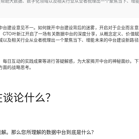
在帮助大数据、数字化领域以及相关行业从业者梳理出一个聚焦当下、增
Deepseek-v4-pro
HappyHors
同享
万小智 AI 建站低至 15元/月
Qoder CN
AI 短剧/漫剧
云原生数据库 
快递物流查询
WordPress
成为服务伙
高校合作
点，立即开启云上创新
覆盖公网/内网、递归/权威、移动APP等全场景解析服务
送.CN域名，送备案服务码
基于千问大模型等，支持代码智能生成、研发智能问答
AI助力短剧
态智能体模型
旗舰 MoE 大模型，百万上下文与顶尖推理能力
图生视频，流
Ubuntu
服务生态伙伴
云工开物
企业应用
Works
Night Plan 支持 Qwen 3.8-Max
云原生大数据计算服务 MaxCompute
AI 办公
容器服务 Kub
NEW
GLM-5.2
Wan2.7-T
中台建设意见不一。如何拨开中台建设背后的迷雾，开启对于企业而言意
Red Hat
30+ 款产品免费体验
Data Agent 驱动的一站式 Data+AI 开发治理平台
夜间 5 折，Qwen/Meoo/TokenPlan 客户专享
面向分析的企业级SaaS模式云数据仓库
AI智能应用
提供一站式管
科研合作
）CTO叶新江开启了一场有关数据中台的深度分享，从概念定义、价值
视觉 Coding、空间感知、多模态思考等全面升级
1M上下文，专为长程任务能力而生
ERP
堂（旗舰版）
SUSE
域以及相关行业从业者梳理出一个聚焦当下、增能未来的中台建设新路径
智能客服
CRM
防护产品
2个月
自动承接线索
建站小程序
OA 办公系统
AI 应用构建
大模型原生
、每日互动的实践成果等进行答疑解惑，为大家揭开中台的神秘面纱。下
方面的战略思考。
力提升
财税管理
模板建站
Qoder
大模型服务平台百炼-应用模版
HOT
NEW
面向真实软件
个人版上线、团队版降价；千问3.8-Max首发发尝鲜
丰富多元化的应用模版和解决方案
400电话
定制建站
万有无界
大模型服务平台百炼-智能体
在谈论什么？
方案
广告营销
模板小程序
的模型效果
灵活可视化地构建企业级 Agent
定制小程序
秒悟
人工智能平台 PAI
APP 开发
云端极速 AI 
新一代 AI 视频生成模型，深度适配广告营销等场景
AI Native 的算法工程平台，一站式完成建模、训练、推理服务部署
建站系统
的见解。那么您所理解的数据中台到底是什么？