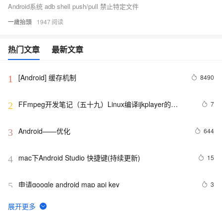
Android系统 adb shell push/pull 禁止特定文件
一歲抬頭
1947
热门文章
最新文章
[Android] 缓存机制
8490
1
FFmpeg开发笔记（五十九）Linux编译ijkplayer的
7
2
Android平台so库
Android——优化
644
3
mac下Android Studio 快捷键(持续更新)
15
4
申请google android map api key
3
5
Android 中文API （68） —— BluetoothClass.Service
651
6