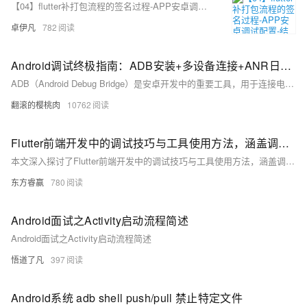
【04】flutter补打包流程的签名过程-APP安卓调试配置-结构化项目目录-完善注册相关页面-开发完整的社交APP-前端客户端开发+数据联调|以优雅草商业项目为例做开发-flutter开发-全流程
卓伊凡
782
Android调试终极指南：ADB安装+多设备连接+ANR日志抓取全流程解析，覆盖环境变量配置/多设备调试/ANR日志分析全流程，附Win/Mac/Linux三平台解决方案
ADB（Android Debug Bridge）是安卓开发中的重要工具，用于连接电脑与安卓设备，实现文件传输、应用管理、日志抓取等功能。本文介绍了 ADB 的基本概念、安装配置及常用命令。包括：1) 基本命令如 `adb version` 和 `adb devices`；2) 权限操作如 `adb root` 和 `adb shell`；3) APK 操作如安装、卸载应用；4) 文件传输如 `adb push` 和 `adb pull`；5) 日志记录如 `adb logcat`；6) 系统信息获取如屏幕截图和录屏。通过这些功能，用户可高效调试和管理安卓设备。
翻滚的樱桃肉
10762
Flutter前端开发中的调试技巧与工具使用方法，涵盖调试的重要性、基本技巧如打印日志与断点调试、常用调试工具如Android Studio/VS Code调试器和Flutter Inspector的介绍
本文深入探讨了Flutter前端开发中的调试技巧与工具使用方法，涵盖调试的重要性、基本技巧如打印日志与断点调试、常用调试工具如Android Studio/VS Code调试器和Flutter Inspector的介绍，以及具体操作步骤、常见问题解决、高级调试技巧、团队协作中的调试应用和未来发展趋势，旨在帮助开发者提高调试效率，提升应用质量。
东方睿赢
780
Android面试之Activity启动流程简述
Android面试之Activity启动流程简述
悟道了凡
397
Android系统 adb shell push/pull 禁止特定文件