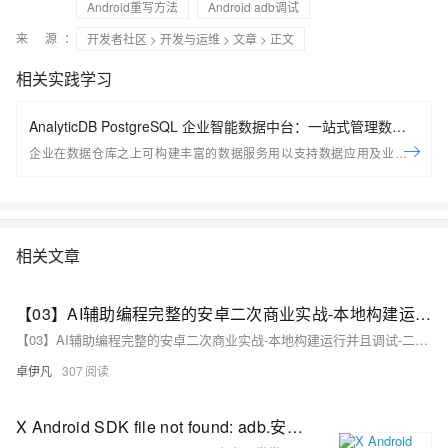
Android重写方法
Android adb调试
来 源：
开发者社区
>
开发与运维
>
文章
> 正文
相关实践学习
AnalyticDB PostgreSQL 企业智能数据中台：一站式管理数据
服务资产
企业在数据仓库之上可构建丰富的数据服务用以支持数据应用及业务场
景；ADB PG推出全新企业智能数据平台，用以帮助用户一站式的管理企
业数据服务资产，包括创建， 管理，探索， 监控等； 助力企业在现有平
台之上快速构建起数据服务资产体系
相关文章
【03】AI辅助编程完整的安卓二次商业实战-本地构建运行并且调试-二次开发改注册登陆按钮颜色以及整体资源结构熟悉-优雅草伊凡
【03】AI辅助编程完整的安卓二次商业实战-本地构建运行并且调试-二次开发改注册登陆按钮颜色以及整体资源结构熟悉-优雅草伊凡
卓伊凡
307
X Android SDK file not found: adb.安卓开发常见问题-Android SDK 缺少 `adb`（Android Debug Bridge）-优雅草卓伊凡