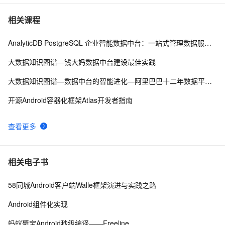
4.2、Android Studio压缩你的代码和资源
606
7
相关课程
AnalyticDB PostgreSQL 企业智能数据中台：一站式管理数据服务资产
【Android  学习】小知识Notification的新旧用法
594
8
大数据知识图谱—钱大妈数据中台建设最佳实践
Android4: Write Storage权限问题
510
9
大数据知识图谱—数据中台的智能进化—阿里巴巴十二年数据平台发展历程
Android系统如何管理自己内存的？
669
10
开源Android容器化框架Atlas开发者指南
查看更多
相关电子书
58同城Android客户端Walle框架演进与实践之路
Android组件化实现
蚂蚁聚宝Android秒级编译——Freeline