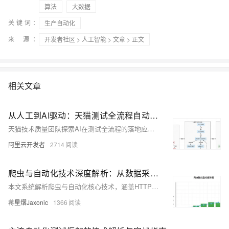
算法
大数据
关键词：
生产自动化
来 源：
开发者社区
>
人工智能
>
文章
> 正文
相关文章
从人工到AI驱动：天猫测试全流程自动化变革实践
天猫技术质量团队探索AI在测试全流程的落地应用，覆盖需求解析、用例生成、数据构造、执行验证等核心环节。通过AI+自然语言驱动，实现测试自动化、可溯化与可管理化，在用例生成、数据构造和执行校验中显著提效，推动测试体系从人工迈向AI全流程自动化，提升效率40%以上，用例覆盖超70%，并构建行业级知识资产沉淀平台。
阿里云开发者
2714
爬虫与自动化技术深度解析：从数据采集到智能运维的完整实战指南
本文系统解析爬虫与自动化核心技术，涵盖HTTP请求、数据解析、分布式架构及反爬策略，结合Scrapy、Selenium等框架实战，助力构建高效、稳定、合规的数据采集系统。
蒋星熠Jaxonic
1366