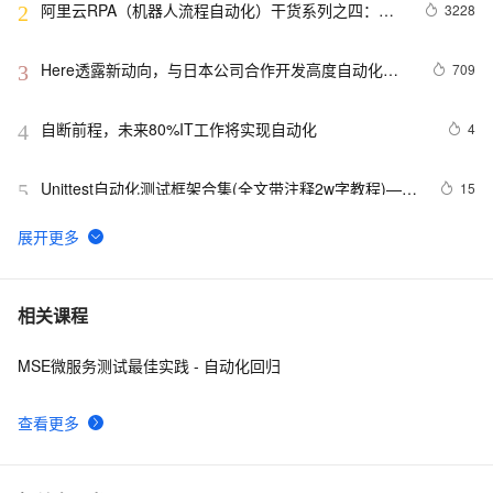
阿里云RPA（机器人流程自动化）干货系列之四：阿
3228
2
里云RPA产品架构
Here透露新动向，与日本公司合作开发高度自动化驾
709
3
驶技术
自断前程，未来80%IT工作将实现自动化
4
4
Unittest自动化测试框架合集(全文带注释2w字教程)——
15
5
从0到1学会unittest框架
DevOps实践：持续集成与持续部署（CI/CD）的自动化
11
6
之路
web自动化测试-playwright工具5分钟上手
6
7
相关课程
MSE微服务测试最佳实践 - 自动化回归
SharePoint自动化系列——Set MMS field value using 
3
8
PowerShell.
查看更多
Python办公自动化实战：手把手教你打造智能邮件发送
12
9
工具
逾半数全球商业领袖认同智能自动化，但首先要解决员
679
10