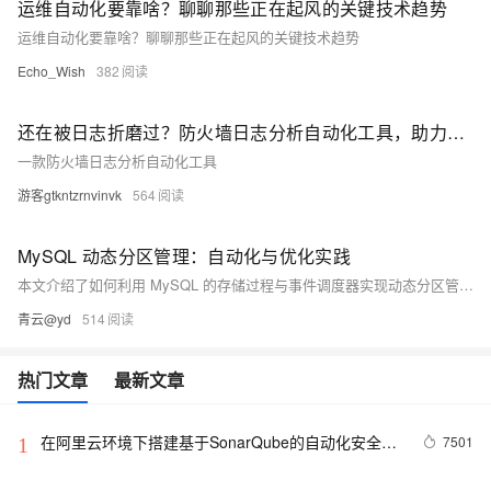
运维自动化要靠啥？聊聊那些正在起风的关键技术趋势
运维自动化要靠啥？聊聊那些正在起风的关键技术趋势
Echo_Wish
382
还在被日志折磨过？防火墙日志分析自动化工具，助力解析各类日志数据
一款防火墙日志分析自动化工具
游客gtkntzrnvinvk
564
MySQL 动态分区管理：自动化与优化实践
本文介绍了如何利用 MySQL 的存储过程与事件调度器实现动态分区管理，自动化应对数据增长，提升查询性能与数据管理效率，并详细解析了分区创建、冲突避免及实际应用中的关键注意事项。
青云@yd
514
热门文章
最新文章
在阿里云环境下搭建基于SonarQube的自动化安全代
7501
1
码检测平台