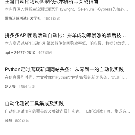
主流自动化测试框架的技术解析与实战指南
本内容深入解析主流测试框架Playwright、Selenium与Cypress的核心架构与适用场景，对比其在SPA测试、CI/CD、跨浏览器兼容性等方面的表现。同时探讨Playwright在AI增强测试、录制回放、企业部署等领域的实战优势，以及Selenium在老旧系统和IE兼容性中的坚守场景。结合六大典型场景，提供技术选型决策指南，并展望AI赋能下的未来测试体系。
霍格沃兹测试开发学社
1501
拼多多API团购活动自动化：拼单成功率暴涨的幕后技术解析
本方案通过API自动化引擎破解传统团购效率低、响应慢、数据分散等问题，实现库存、价格、成团的实时联动。实战数据显示，成团时效提升74%，拼单成功率高达92%，人力成本下降80%。某生鲜商家接入后，月GMV突破500万元，成团率高达98.3%。API赋能团购，开启电商效率新纪元。
api-v-2467742810
497
Python定时爬取新闻网站头条：从零到一的自动化实践
在信息爆炸时代，本文教你用Python定时爬取腾讯新闻头条，实现自动化监控。涵盖请求、解析、存储、去重、代理及异常通知，助你构建高效新闻采集系统，适用于金融、电商、媒体等场景。（238字）
站大爷
1564
自动化测试工具集成及实践
自动化测试用例的覆盖度及关键点最佳实践、自动化测试工具、集成方法、自动化脚本编写等（兼容多语言（Java、Python、Go、C++、C#等）、多框架（Spring、React、Vue等））
顾翔
800