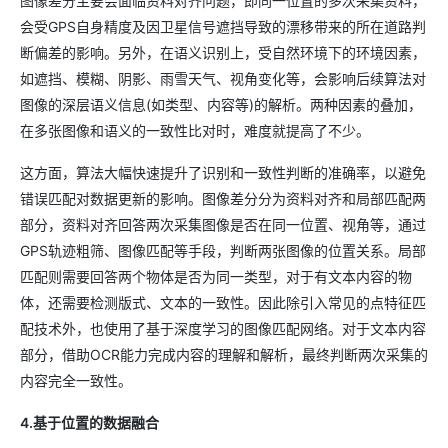
图像差分主要会面临资料对齐问题，即同一位置的多次采集资料，
会受GPS自身精度及因卫星信号遮挡导致的漂移带来的所在道路判
断偏差的影响。另外，在语义识别上，受自然环境下的环境因素，
如遮挡、模糊、阴影、雨雪天气、视角变化等，会影响后续算法对
图像的深层语义信息(如类型、内容等)的解析。两种因素的叠加，
在多张图像和语义的一致性比对时，难度就提高了不少。
这方面，算法大幅快速提升了识别和一致性判断的准确率，以避免
错误匹配对数据更新的影响。图像差分分为资料对齐和局部匹配两
部分，资料对齐回答两次采集图像是否在同一位置、视角等，通过
GPS轨迹粗筛、图像匹配等手段，判断两张图像的位置关系。局部
匹配则需要回答两个物体是否为同一类型，对于有文本内容的物
体，还需要检测版式、文本的一致性。因此除引入常见的点特征匹
配技术外，也使用了基于深度学习的图像匹配网络。对于文本内容
部分，借助OCR能力完成内容的理解和解析，最终判断两次采集的
内容完全一致性。
4.基于位置的数据融合