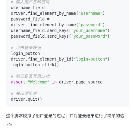
# 输入用户名和密码
username_field = 
driver.find_element_by_name(
"username"
)

password_field = 
driver.find_element_by_name(
"password"
)

username_field.send_keys(
"your_username"
)

password_field.send_keys(
"your_password"
)

# 点击登录按钮
login_button = 
driver.find_element_by_id(
"login-button"
)

login_button.click()

# 验证是否登录成功
assert
"Welcome"
in
 driver.page_source

# 关闭浏览器
这个脚本模拟了用户登录的过程，并对登录结果进行了简单的验
证。