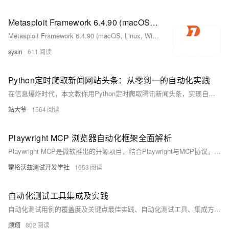
Metasploit Framework 6.4.90 (macOS, Linux, Windows) - 开源渗透测试框架
Metasploit Framework 6.4.90 (macOS, Linux, Windows) - 开源渗透测试框架
sysin
611
Python定时爬取新闻网站头条：从零到一的自动化实践
在信息爆炸时代，本文教你用Python定时爬取腾讯新闻头条，实现自动化监控。涵盖请求、解析、存储、去重、代理及异常通知，助你构建高效新闻采集系统，适用于金融、电商、媒体等场景。（238字）
站大爷
1564
Playwright MCP 浏览器自动化框架全面解析
Playwright MCP是微软推出的开源项目，结合Playwright与MCP协议，让AI通过结构化数据直接操作浏览器。告别传统视觉识别，实现高效、精准的网页自动化，广泛应用于测试、爬虫、办公自动化等场景，大幅提升效率与可靠性。
霍格沃兹测试开发学社
1653
自动化测试工具集成及实践
自动化测试用例的覆盖度及关键点最佳实践、自动化测试工具、集成方法、自动化脚本编写等（兼容多语言（Java、Python、Go、C++、C#等）、多框架（Spring、React、Vue等））
顾翔
802