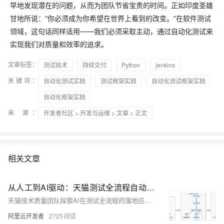
早地发现潜在的问题，从而为团队节省宝贵的时间。正如印度圣雄
甘地所说：“你必须成为你希望在世界上看到的改变。”在软件测试
领域，这句话同样适用——我们必须采取主动，通过自动化测试来
实现我们对质量和效率的追求。
文章标签：
测试技术
持续交付
Python
jenkins
关键词：
自动化测试实践
测试框架实践
自动化测试框架实践
自动化框架实践
来 源：
开发者社区
>
开发与运维
>
文章
> 正文
相关文章
从人工到AI驱动：天猫测试全流程自动化变革实践
天猫技术质量团队探索AI在测试全流程的落地应用，覆盖需求解析、用例生成、数据构造、执行验证等核心环节。通过AI+自然语言驱动，实现测试自动化、可溯化与可管理化，在用例生成、数据构造和执行校验中显著提效，推动测试体系从人工迈向AI全流程自动化，提升效率40%以上，用例覆盖超70%，并构建行业级知识资产沉淀平台。
阿里云开发者
2725