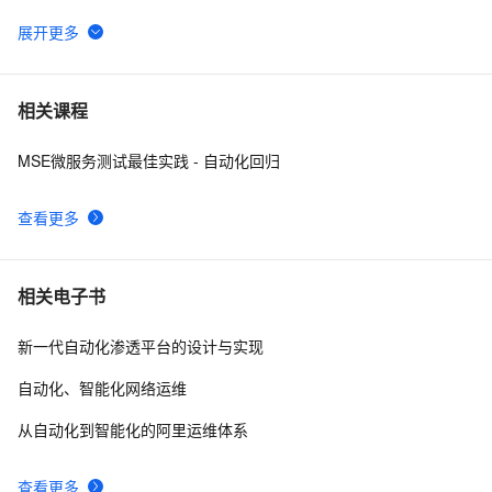
征文分享｜OceanBase 3.1.2 数据库性能测试探索
7
6
【实测】django测试平台的各种权限管理设计解决方案！
5
7
相关课程
超干货！
MSE微服务测试最佳实践 - 自动化回归
2022渗透测试-反弹shell的详细讲解
9
8
查看更多
Matlab+Qt开发笔记（一）：matlab搭建Qt开发matlib环
2
9
境以及Demo测试
阿里云智能视觉开放平台人脸人体API测试Demo
6
10
相关电子书
新一代自动化渗透平台的设计与实现
自动化、智能化网络运维
从自动化到智能化的阿里运维体系
查看更多