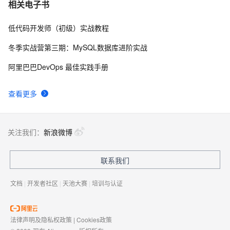
Docker学习路线图 (持续更新中)
61961
7
相关电子书
低代码开发师（初级）实战教程
利用Zipkin对Spring Cloud应用进行服务追踪分析
56988
8
冬季实战营第三期：MySQL数据库进阶实战
基于Docker容器的，Jenkins、GitLab构建持续集成
48088
9
阿里巴巴DevOps 最佳实践手册
CI
谈谈 Docker Volume 之权限管理（一）
43493
10
查看更多
关注我们：
新浪微博
联系我们
文档
|
开发者社区
|
天池大赛
|
培训与认证
法律声明及隐私权政策
|
Cookies政策