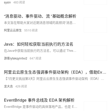
sysin
483
“消息驱动、事件驱动、流 ”基础概念解析
本文旨在帮助大家对近期消息领域的高频词“消息驱动（Message-Driven），事件驱动（Event-Driven）和流（Streaming）”有更清晰的了解和认知，其中事件驱动 EDA 作为 Gartner 预测的十大技术趋势之一， EventBridge 作为下一代消息中间件，也是目前的重点方向之一。
阿里云云原生
5510
Java：如何轻松获取当前执行的方法名
在Java中获取当前执行的方法名，可以通过`Thread.currentThread().getStackTrace()`得到堆栈跟踪元素数组，提取第一个元素的`methodName`。也可使用反射机制，先获取目标类`Class`对象，然后用`getDeclaredMethod()`找到目标方法，最后用`getName()`获取方法名。两种方法都能实现需求，具体选择取决于应用场景。想获取源码可回复**001**。更多内容，敬请关注！
游客iyfakqyinfxv2
647
阿里云云原生生态强调事件驱动架构（EDA），借助EventBridge和EventMesh实现微服务间的高效协作。
【7月更文挑战第3天】阿里云云原生生态强调事件驱动架构（EDA），借助EventBridge和EventMesh实现微服务间的高效协作。EDA提升系统弹性和可维护性，促进业务敏捷性。实施路径包括事件模型设计、集成阿里云服务、开发事件处理器和监控优化。通过阿里云服务，开发者能轻松构建响应式、可扩展的云原生应用，加速创新并驱动数字化转型。
龙大吉
426
EventBridge 事件总线及 EDA 架构解析
EventBridge 是事件驱动的具体落地产品，也是 EDA 的最佳实践方式。