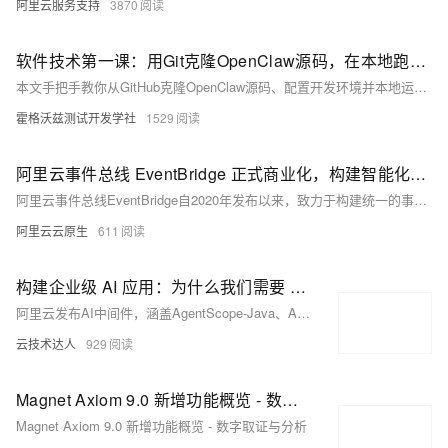
阿里云服务支持
3870
软件技术第一课：用Git克隆OpenClaw源码，在本地跑起来
本文手把手教你从GitHub克隆OpenClaw源码、配置开发环境并本地运行。涵盖Git安装、Python版本适配、虚拟环境创建、依赖安装（含镜像加速）、API密钥配置及示例运行，附常见报错解决方案，助你轻松踏入源码开发门槛。
霍格沃兹测试开发学社
1529
阿里云事件总线 EventBridge 正式商业化，构建智能化时代的企业级云上事件枢纽
阿里云事件总线EventBridge自2020年发布以来，致力于构建统一的事件枢纽，支持微服务架构演进。其核心特性包括稳定安全、高性能低成本、开放集成及统一事件标准，适用于EDA、流式ETL、AI数据集成等多种场景。EventBridge于2025年6月3日正式商业化，提供灵活计费模式，包括事件量和CU配额计费，帮助企业高效实现松耦合、分布式的事件驱动架构。
阿里云云原生
611
构建企业级 AI 应用：为什么我们需要 AI 中间件？
阿里云发布AI中间件，涵盖AgentScope-Java、AI MQ、Higress、Nacos及可观测体系，全面开源核心技术，助力企业构建分布式多Agent架构，推动AI原生应用规模化落地。
云技术达人
929
Magnet Axiom 9.0 新增功能概览 - 数字取证与分析
Magnet Axiom 9.0 新增功能概览 - 数字取证与分析