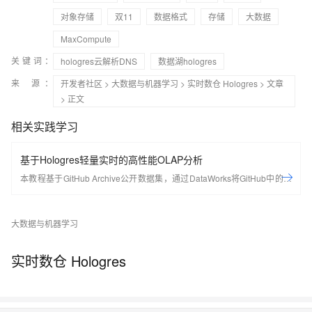
对象存储
双11
数据格式
存储
大数据
MaxCompute
关键词：
hologres云解析DNS
数据湖hologres
来 源：
开发者社区
>
大数据与机器学习
>
实时数仓 Hologres
>
文章
> 正文
相关实践学习
基于Hologres轻量实时的高性能OLAP分析
本教程基于GitHub Archive公开数据集，通过DataWorks将GitHub中的项
⽬、行为等20多种事件类型数据实时采集至Hologres进行分析，同时使用
DataV内置模板，快速搭建实时可视化数据大屏，从开发者、项⽬、编程
大数据与机器学习
语⾔等多个维度了解GitHub实时数据变化情况。
实时数仓 Hologres