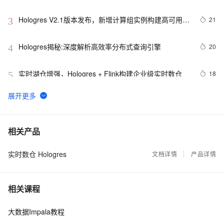
放分析一体化
Hologres V2.1版本发布，新增计算组实例构建高可用实
21
3
时数仓
Hologres揭秘:深度解析高效率分布式查询引擎
20
4
实时湖仓增强，Hologres + Flink构建企业级实时数仓
18
5
10亿+/秒！看阿里如何搞定实时数仓高吞吐实时写入与
17
6
更新
技术原理，Hologres Binlog技术原理揭秘
16
7
相关产品
实时数仓 Hologres
Hologres RoaringBitmap实践，千亿级画像数据秒级分
文档详情
产品详情
16
8
析
Hologres+Flink实时数仓详解
16
9
相关课程
飞书深诺基于Flink+Hudi+Hologres的实时数据湖建设实
15
10
大数据Impala教程
践