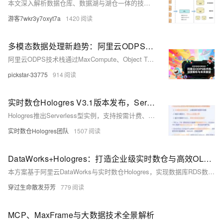
本文深入解析数据仓库、数据湖与湖仓一体的技术原理与适用场景。数据仓库结构严谨、查询高效，适合处理结构化数据；数据湖灵活开放，支持多模态数据，但治理难度高；湖仓一体融合两者优势，实现低成本存储与高效分析，适合大规模数据场景。文章结合企业实际需求，探讨如何选择合适的数据架构，并提供湖仓一体的落地迁移策略，助力企业提升数据价值。
游客7wkr3y7oxyt7a
1420
多模态数据处理新趋势：阿里云ODPS技术栈深度解析与未来展望
阿里云ODPS技术栈通过MaxCompute、Object Table与MaxFrame等核心组件，实现了多模态数据的高效处理与智能分析。该架构支持结构化与非结构化数据的统一管理，并深度融合AI能力，显著降低了分布式计算门槛，推动企业数字化转型。未来，其在智慧城市、数字医疗、智能制造等领域具有广泛应用前景。
pickstar-33775
914
实时数仓Hologres V3.1版本发布，Serverless型实例从零开始构建OLAP系统
Hologres推出Serverless型实例，支持按需计费、无需独享资源，适合新业务探索分析。高性能查询内表及MaxCompute/OSS外表，弹性扩展至512CU，性能媲美主流开源产品。新增Dynamic Table升级、直读架构优化及ChatBI解决方案，助力高效数据分析。
实时数仓Hologres团队
1507
DataWorks+Hologres：打造企业级实时数仓与高效OLAP分析平台
本方案基于阿里云DataWorks与实时数仓Hologres，实现数据库RDS数据实时同步至Hologres，并通过Hologres高性能OLAP分析能力，完成一站式实时数据分析。DataWorks提供全链路数据集成与治理，Hologres支持实时写入与极速查询，二者深度融合构建离在线一体化数仓，助力企业加速数字化升级。
穿过生命散发芬芳
779
MCP、MaxFrame与大数据技术全景解析