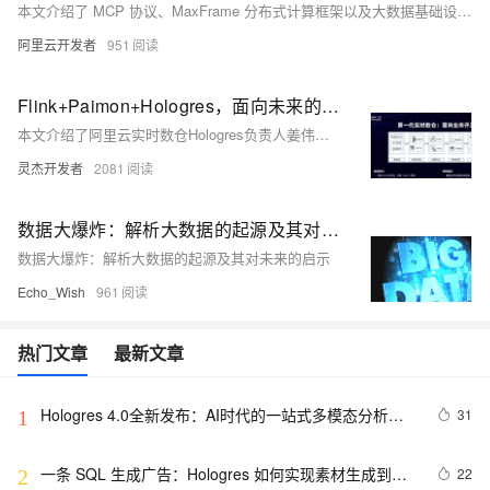
本文介绍了 MCP 协议、MaxFrame 分布式计算框架以及大数据基础设施建设的相关内容。MCP（Model Context Protocol）是一种开源协议，旨在解决 AI 大模型与外部数据源及工具的集成问题，被比喻为大模型的“USB 接口”，通过统一交互方式降低开发复杂度。其核心架构包括 Client、Server、Tool 和 Schema 四个关键概念，并在百炼平台中得到实践应用。MaxFrame 是基于 Python 的高性能分布式计算引擎，支持多模态数据处理与 AI 集成，结合 MaxCompute 提供端到端的数据处理能力。
阿里云开发者
951
Flink+Paimon+Hologres，面向未来的一体化实时湖仓平台架构设计
本文介绍了阿里云实时数仓Hologres负责人姜伟华在Flink Forward Asia 2024上的分享，涵盖实时数仓的发展历程、从实时数仓到实时湖仓的演进，以及总结。文章通过三代实时数仓架构的演变，详细解析了Lambda架构、Kafka实时数仓分层+OLAP、Hologres实时数仓分层复用等方案，并探讨了未来从实时数仓到实时湖仓的演进方向。最后，结合实际案例和Demo展示了Hologres + Flink + Paimon在实时湖仓中的应用，帮助用户根据业务需求选择合适的方案。
灵杰开发者
2081
数据大爆炸：解析大数据的起源及其对未来的启示
数据大爆炸：解析大数据的起源及其对未来的启示
Echo_Wish
961
热门文章
最新文章
Hologres 4.0全新发布：AI时代的一站式多模态分析平
31
1
台
一条 SQL 生成广告：Hologres 如何实现素材生成到投
22
2