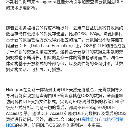
本期我们将带来Hologres高性能分析引擎加速查询云数据湖DLF
的技术原理解析。
随着云服务被接受的程度不断提升，云用户日益愿意将其收集的
数据存储在低成本的对象存储里，比如OSS，S3等。与此同时，
基于云的数据管理方式也得到相应的推广，元数据也不断存储在
阿里云DLF（Data Lake Formation）上。OSS和DLF的结合成就
了一种新的数据湖搭建方式。这种基于云存储的数据湖集累的数
据规模也不断增长，相应的湖仓一体的需求也孕育而生。湖仓一
体架构基于开放格式的外部存储，以及高性能的查询引擎，让数
据架构灵活、可扩展、可插拔。
Hologres在湖仓一体场景上与DLF天然无缝融合，无需数据导入
导出就能实现加速查询由DLF管理存储在OSS的数据，全面兼容
访问各种DLF支持文件格式，实现对PB级离线数据的秒级和亚秒
级交互式分析。而这一切的背后，都离不开Hologres的DLF-
Access引擎，通过DLF-Access实现对DLF元数据以及背后的OSS
数据进行访
问。另外，通过结合Hologres
高性能分布式执行引擎
HQE
的处理，访问DLF/OSS的性能得到进一步提高。