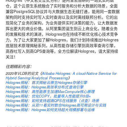
Hologres（中文名交互式分析）是阿里云自研的一站式实时数
仓，这个云原生系统融合了实时服务和分析大数据的场景，全面
兼容PostgreSQL协议并与大数据生态无缝打通，能用同一套数据
架构同时支持实时写入实时查询以及实时离线联邦分析。它的出
现简化了业务的架构，为业务提供实时决策的能力，让大数据发
挥出更大的商业价值。从阿里集团诞生到云上商业化，随着业务
的发展和技术的演进，Hologres也在持续不断优化核心技术竞争
力，为了让大家更加了解Hologres，我们计划持续推出Hologres
底层技术原理揭秘系列，从高性能存储引擎到高效率查询引擎，
高吞吐写入到高QPS查询等，全方位解读Hologres，请大家持续
关注！
往期精彩内容：
2020年VLDB的论文《
Alibaba Hologres: A cloud-Native Service for
Hybrid Serving/Analytical Processing
》
Hologres揭秘：首次揭秘云原生Hologres存储引擎
Hologres揭秘：Hologres高效率分布式查询引擎
Hologres揭秘：高性能原生加速MaxCompute核心原理
Hologers揭秘：优化COPY，批量导入性能提升5倍+
Hologres揭秘：如何支持超高QPS在线服务（点查）场景
Hologres揭秘：从双11看实时数仓Hologres高可用设计与
实践
Hologres揭秘：Hologres如何支持超大规模部署与运维