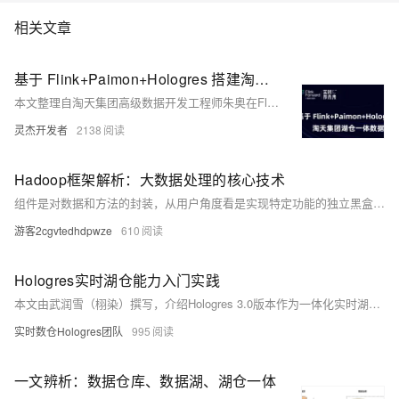
相关文章
基于 Flink+Paimon+Hologres 搭建淘天集团湖仓一体数据链路
本文整理自淘天集团高级数据开发工程师朱奥在Flink Forward Asia 2024的分享，围绕实时数仓优化展开。内容涵盖项目背景、核心策略、解决方案、项目价值及未来计划五部分。通过引入Paimon和Hologres技术，解决当前流批存储不统一、实时数据可见性差等痛点，实现流批一体存储与高效近实时数据加工。项目显著提升了数据时效性和开发运维效率，降低了使用门槛与成本，并规划未来在集团内推广湖仓一体架构，探索更多技术创新场景。
灵杰开发者
2138
Hadoop框架解析：大数据处理的核心技术
组件是对数据和方法的封装，从用户角度看是实现特定功能的独立黑盒子，能够有效完成任务。组件，也常被称作封装体，是对数据和方法的简洁封装形式。从用户的角度来看，它就像是一个实现了特定功能的黑盒子，具备输入和输出接口，能够独立完成某些任务。
游客2cgvtedhdpwze
610
Hologres实时湖仓能力入门实践
本文由武润雪（栩染）撰写，介绍Hologres 3.0版本作为一体化实时湖仓平台的升级特性。其核心能力包括湖仓存储一体、多模式计算一体、分析服务一体及Data+AI一体，极大提升数据开发效率。文章详细解析了两种湖仓架构：MaxCompute + Hologres实现离线实时一体化，以及Hologres + DLF + OSS构建开放湖仓架构，并深入探讨元数据抽象、权限互通等重点功能，同时提供具体使用说明与Demo演示。
实时数仓Hologres团队
995
一文辨析：数据仓库、数据湖、湖仓一体