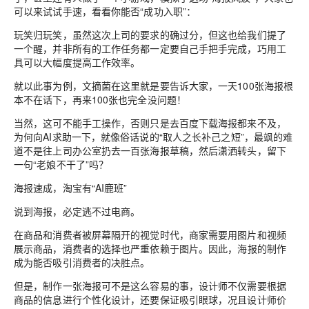
可以来试试手速，看看你能否“成功入职”：
玩笑归玩笑，虽然这次上司的要求的确过分，但这也给我们提了
一个醒，并非所有的工作任务都一定要自己手把手完成，
巧用工
具
可以大幅度提高工作效率。
就以此事为例，文摘菌在这里就是要告诉大家，
一天100张海报根
本不在话下，再来100张也完全没问题！
当然，这可不能手工操作，否则只是去百度下载海报都来不及，
为何
向AI求助一下
，就像俗话说的“取人之长补己之短”，最飒的难
道不是往上司办公室扔去一百张海报草稿，然后潇洒转头，留下
一句“老娘不干了”吗？
海报速成，淘宝有“AI鹿班”
说到海报，必定逃不过电商。
在商品和消费者被屏幕隔开的视觉时代，商家需要用图片和视频
展示商品，消费者的选择也严重依赖于图片。
因此，海报的制作
成为能否吸引消费者的决胜点。
但是，制作一张海报可不是这么容易的事，设计师不仅需要根据
商品的信息进行个性化设计，还要保证吸引眼球，况且设计师价