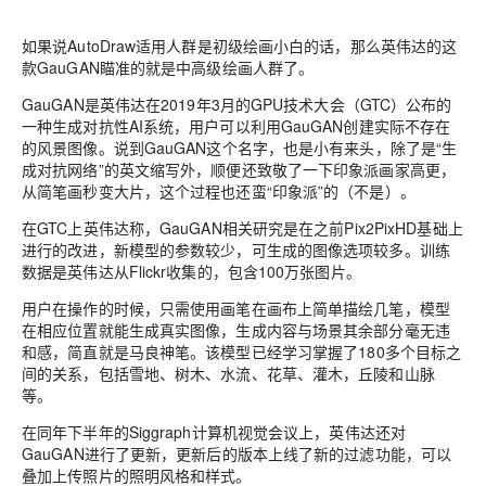
如果说AutoDraw适用人群是初级绘画小白的话，那么英伟达的这
款
GauGAN
瞄准的就是
中高级绘画人群
了。
GauGAN是英伟达在2019年3月的GPU技术大会（GTC）公布的
一种生成对抗性AI系统，用户可以利用GauGAN创建实际不存在
的风景图像。
说到GauGAN这个名字，也是小有来头，除了是“生
成对抗网络”的英文缩写外，顺便还致敬了一下
印象派画家高更
，
从简笔画秒变大片，这个过程也还蛮“印象派”的（不是）。
在GTC上英伟达称，GauGAN相关研究是在之前Pix2PixHD基础上
进行的改进，新模型的参数较少，可生成的图像选项较多。
训练
数据是英伟达从Flickr收集的，包含100万张图片。
用户在操作的时候，只需使用画笔在画布上简单描绘几笔，模型
在相应位置就能生成真实图像，生成内容与场景其余部分毫无违
和感，简直就是
马良神笔
。该模型已经学习掌握了180多个目标之
间的关系，包括雪地、树木、水流、花草、灌木，丘陵和山脉
等。
在同年下半年的Siggraph计算机视觉会议上，英伟达还对
GauGAN进行了更新，更新后的版本上线了新的过滤功能，可以
叠加上传照片的照明风格和样式。