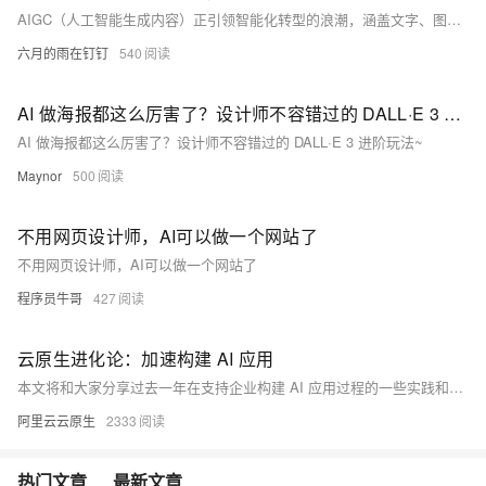
AIGC（人工智能生成内容）正引领智能化转型的浪潮，涵盖文字、图片、音频等多种形式。AI生成海报以其速度快、设计酷炫、创意无限和成本低等优势脱颖而出，尤其适合中小企业和个人。相比人工手绘海报虽富有情感和温度，但耗时较长且成本较高，AI生成海报更显高效便捷。两者各具特色，但在快节奏的今天，AI生成海报无疑是更省时省力的选择。
六月的雨在钉钉
540
AI 做海报都这么厉害了？设计师不容错过的 DALL·E 3 进阶玩法~
AI 做海报都这么厉害了？设计师不容错过的 DALL·E 3 进阶玩法~
Maynor
500
不用网页设计师，AI可以做一个网站了
不用网页设计师，AI可以做一个网站了
程序员牛哥
427
云原生进化论：加速构建 AI 应用
本文将和大家分享过去一年在支持企业构建 AI 应用过程的一些实践和思考。
阿里云云原生
2333
热门文章
最新文章