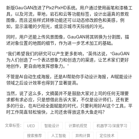
新版GauGAN改进了Pix2PixHD系统。
用户通过使用画笔和漆桶工
具，以及河流，草地，岩石和云等功能标签，设计出逼真的景观
图像，而且这些样式转移功能还可以动态修改颜色和美感，例
如，显示温暖的夕阳光，或显示城市天际线的冷光。
同时，用户还能上传风景图像，GauGAN将其转换为分割图，描
述对象位置的地图的细节，作为进一步艺术加工的基础。
“我们希望我们的研究可以产生更多影响，”英伟达说，“GauGAN
为人们创造了一个表达想象力和创造力的渠道，让艺术家们更好
地创作，更自由地发挥想象力。
”
不管是AI自动生成海报，还是AI帮助你手动设计海报，AI赋能设计
领域之后设计效率也得到了显著提高。
当然，说了这么多，文摘菌并不是鼓励大家对上司的任何无理要
求都有求必应，只是想借此告诉大家，不仅是设计师们，还有更
多的行业，在AI已经全面赋能的时代，只要
利用好AI这个工具
，平
时工作简直轻松愉快，上司还舍得放这条大鱼走吗？
文章标签：
UED
智能设计
计算机视觉
机器学习/深度学习
搜索推荐
人工智能
异构计算
定位技术