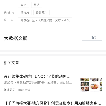
双11
算法
关键词：
海报AI
设计师AI
来 源：
开发者社区
>
大数据文摘
>
文章
> 正文
大数据文摘
+ 订阅
相关文章
设计师集体破防！UNO：字节跳动创新AI图像生成框架，多个参考主体同框生成，位置/材质/光影完美对齐
UNO是字节跳动开发的AI图像生成框架，通过渐进式跨模态对齐和通用旋转位置嵌入技术，解决了多主体场景下的生成一致性问题。该框架支持单主体特征保持与多主体组合生成，在虚拟试穿、产品设计等领域展现强大泛化能力。
蚝油菜花
1043
【千问海报大赛·地方风物】创意征集令！用AI解锁家乡新名片，万元奖金等你来战！