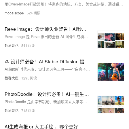
用Qwen-Image打破常规！将家乡的地标、方言、美食或热梗，通过错位混搭（赛博山水×古风建筑？霓虹城市×传统小吃？）或风格化创作（复古卡通、漫画方言…）焕发全新视觉冲击力！
modelscope
524
Reve Image：设计师失业警告！AI秒出海报级神图，排版自动搞定
Reve Image 是 Reve 推出的全新 AI 图像生成模型，专注于提升美学表现、精确的提示遵循能力以及出色的排版设计，能生成高质量的视觉作品。
蚝油菜花
841
🎨 设计师必备！AI Stable Diffusion 提示词神器，让你秒变创意大师！
AI绘图新时代来临，设计师必备工具——**白盒子AI绘图提示词生成器**助你轻松跨越提示词难题。该工具操作简便，支持中英文切换，涵盖近1000个精选提示词，适用于各种风格创作。无论是新手还是专业设计师，都能大幅提升工作效率，快速实现创意构想。网址：[https://www.baihezi.com/ai-painting-prompt](https://www.baihezi.com/ai-painting-prompt)
极客大鹿
1295
PhotoDoodle：设计师必备！AI一键生成装饰元素，30+样本复刻风格+无缝融合的开源艺术编辑框架
PhotoDoodle 是由字节跳动、新加坡国立大学等联合推出的艺术化图像编辑框架，能够通过少量样本学习艺术家的独特风格，实现照片涂鸦和装饰性元素生成。
蚝油菜花
718
AI生成海报 or 人工手绘 ，哪个更好