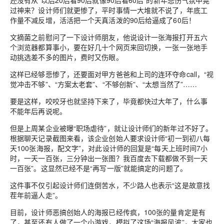
还没有从“以后20后看90后就像90后看60后”的新年悲伤气氛中晃
过神来？
设计师们就更惨了，平时事情一大堆就不说了，年底工
作量不减反增，活活把一个天真活泼的90后给逼成了60后！
文摘菌之前慰问了一下设计师朋友，他说设计一张海报打开
五六
个浏览器
都算事小，要在
好几十个网页来回切换
，
一张一张地手
动挑选
差不多的图片，费时又伤眼。
这样已经够悲惨了，还要面对甲方爸爸和上司的连环夺命call，“视
觉冲击不够”、“方案太老套”、“不够创新”、“太想当然了”……
要是这样，咬咬牙也就坚持下来了，毕竟都快过大年了，什么事
不能年后再说呢。
但是上周某企业被曝“职场虐待”，就让设计师们的新年过不好了。
根据聊天记录截图来看，该企业创始人要求设计师
“初一到初八每
天100张海报，配文字”
，对此设计师的回复是
“每天上班时间7小
时，一天一百张，三分钟出一张图？
我百度去下载都做不到一天
一百张”
。
这显然已经不是“再写一版”就能搞定的问题了。
这件事不仅引起设计师们连倒苦水，不少路人也表示“这是故意找
茬年前逼人走”。
目前，设计师恶搞创始人的海报已经传疯，100张的量肯定是有
了，甚至还有人做了一个小游戏，模拟了这场“海报风波”，大家也