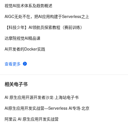
转型的惊人方式
视觉AI技术体系及趋势概述
AI战略丨协同共治，应对 AI 时代安全新挑战
9
9
AIGC无处不在，把AI应用构建于Serverless之上
【学习记录】《DeepLearning.ai》第十课：卷积神经网
9
10
【科技少年】AI领航员探索教程（赛前训练）
络(Convolutional Neural Networks)
达摩院视觉AI精品课
AI开发者的Docker实践
查看更多
相关电子书
AI 原生应用开源开发者沙龙·上海站电子书
AI原生应用开发实战营—Serverless AI专场·北京
阿里云 AI 原生应用开发实战营