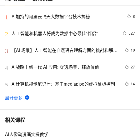
AI加持的阿里云飞天大数据平台技术揭秘
8
1
人工智能和机器人将成为数据中心最佳“伴侣”
527
2
【AI 场景】人工智能在自然语言理解方面的挑战和解决
10
3
方案
AI战略丨新一代 AI 应用: 穿透场景，释放价值
27
4
AI计算机视觉笔记七：基于mediapipe的虚拟鼠标控制
14
5
AAAI,ICML,CVPR,NeurIPS...31篇国际七大AI顶会2021
8
6
年度Best Papers 一文回顾（1）
视觉AI五天训练营教程 Day 1
2
7
相关课程
AI人像动漫画实操教学
固特异（Goodyear）利用人工智能和物联网实现数字化
10
8