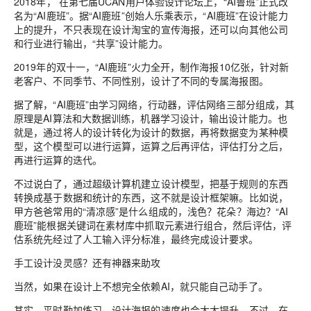
2018年， 在第七届UCAN用户体验设计论坛上，“AI鲁班”正式改
名为“AI鹿班”。
据“AI鹿班”创始人乐乘表示，“AI鹿班”在设计能力
上的提升，不只表现在设计淘宝的宣传海报，还可以
向其他公司
和行业进行输出，“共享”设计能力
。
2019年的双十一，“AI鹿班”火力全开，
制作海报10亿张
，针对新
老客户、不同季节、不同性别，设计了
不同的专属海报图
。
据了解，“AI鹿班”由
学习网络，行动器，评估网络
三部分组成，其
原理是AI算法和大数据训练，机器学习设计，输出设计能力。
也
就是，通过将人的设计转化为设计的数据，再将数据变为某种模
型，这个模型可以进行运算，运算之后再评估，评估打分之后，
再进行运算的迭代。
不过说白了，通过超级计算机建立设计模型，把基于规则的东西
转换成基于数据和统计的东西，这不就是设计框架嘛。
比如说，
甲方爸爸常用的“清凉感”是什么组成的，浅色？
花朵？
海边？
“AI
鹿班”能根据关键词在素材库中抓取元素进行组合，然后评估，评
估系统先经过了人工输入评分标准，最终完成设计要求。
手工设计没灵感？还有神器来助攻
当然，如果在设计上不想完全依赖AI，就只能自己动手了。
其实，平时勤加练习，设计海报的速度也会大大提升。
不过，在