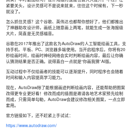
紧要关头，设计灵感可不是说来就来，往往这个时候有，下一秒
就没了。
怎么抓住灵感？
这个谷歌、英伟达也都帮你想好了，他们都推出
了神器助攻设计师，
画纸上随意画上两笔，就能生成一张海报级
大片
，简直是无灵感福音。
谷歌在2017年推出了这款名为
AutoDraw
的人工智能绘画工具，支
持手机、平板、PC、浏览器多端使用。
当开启程序后，你将有20
秒绘画时间，绘画时神经网络会实时判断绘画内容，最后让你确
认猜测结果是否正确。
说得直白一点就是“你画我猜”AI版。
互动过程中不仅绘画者的技能可以逐渐提升，同时程序也会
随着
时间和输入内容提高学习能力
。
现在，AutoDraw除了能根据画迹判断绘画内容，还能帮助把图案
改得更专业更好看！
修改而成的插图是邀请各地艺术家预先绘制
而成，只需简单勾勒，AutoDraw会建议修改相关图案，一点立即
套用。
官方链接如下，还不赶紧上手试试：
https://www.autodraw.com/