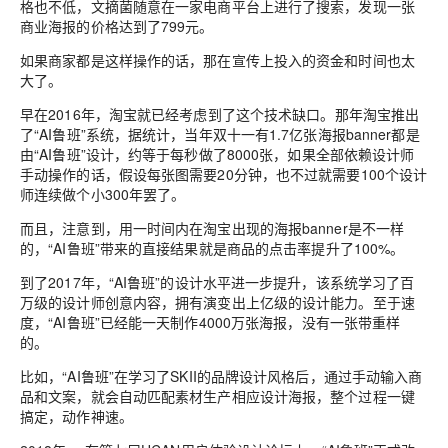
格也不低，文摘菌随意在一家电商平台上进行了搜索，发现
一张
商业海报的价格达到了799元
。
如果商家都是这样操作的话，那在宣传上投入的资金和时间也太
大了。
早在2016年，淘宝就已经考虑到了这个技术缺口。
那年淘宝推出
了“AI鲁班”系统，据统计，当年双十一有1.7亿张海报banner都是
由“AI鲁班”设计，约等于
每秒做了8000张
，如果全部依赖设计师
手动操作的话，假设每张图需要20分钟，也不过就需要100个设计
师连续做个小300年罢了。
而且，注意到，用一时间内在淘宝出现的海报banner是不一样
的，“AI鲁班”带来的直接结果就是
商品的点击率提升了100%
。
到了2017年，“AI鲁班”的设计水平进一步提升，该系统学习了百
万级的设计师创意内容，拥有演变出上亿级的设计能力。
至于速
度，“AI鲁班”已经能
一天制作4000万张海报，没有一张带重样
的
。
比如，“AI鲁班”在学习了SKII的品牌设计风格后，通过手动输入商
品和文案，就会自动匹配素材生产相应设计海报，整个过程
一键
搞定
，动作神速。