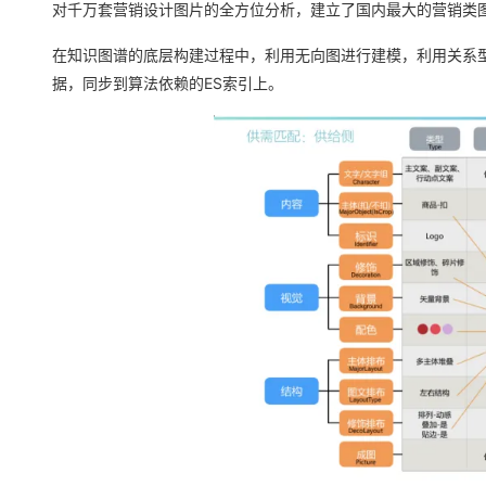
对千万套营销设计图片的全方位分析，建立了国内最大的营销类
大模型解决方案
迁移与运维管理
在知识图谱的底层构建过程中，利用无向图进行建模，利用关系型
快速部署 Dify，高效搭建 
据，同步到算法依赖的ES索引上。
专有云
10 分钟在聊天系统中增加