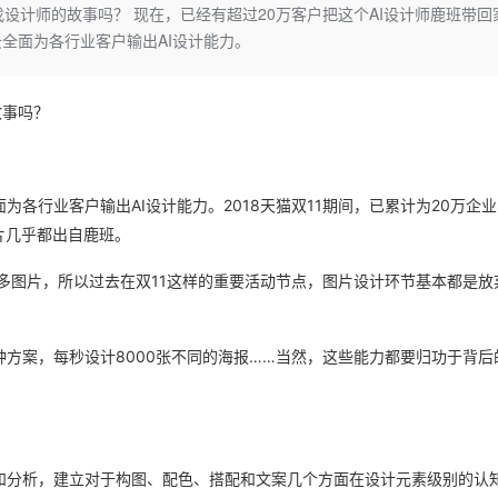
Deepseek-v4-pro
HappyHors
找设计师的故事吗？ 现在，已经有超过20万客户把这个AI设计师鹿班带回
同享
万小智 AI 建站低至 15元/月
Qoder CN
AI 短剧/漫剧
云原生数据库 
快递物流查询
WordPress
成为服务伙
高校合作
全面为各行业客户输出AI设计能力。
点，立即开启云上创新
覆盖公网/内网、递归/权威、移动APP等全场景解析服务
送.CN域名，送备案服务码
基于千问大模型等，支持代码智能生成、研发智能问答
AI助力短剧
态智能体模型
旗舰 MoE 大模型，百万上下文与顶尖推理能力
图生视频，流
Ubuntu
服务生态伙伴
云工开物
企业应用
Works
Night Plan 支持 Qwen 3.8-Max
云原生大数据计算服务 MaxCompute
AI 办公
容器服务 Kub
NEW
GLM-5.2
Wan2.7-T
Red Hat
30+ 款产品免费体验
Data Agent 驱动的一站式 Data+AI 开发治理平台
夜间 5 折，Qwen/Meoo/TokenPlan 客户专享
面向分析的企业级SaaS模式云数据仓库
AI智能应用
提供一站式管
故事吗？
科研合作
视觉 Coding、空间感知、多模态思考等全面升级
1M上下文，专为长程任务能力而生
ERP
堂（旗舰版）
SUSE
智能客服
CRM
防护产品
2个月
自动承接线索
建站小程序
各行业客户输出AI设计能力。2018天猫双11期间，已累计为20万企
OA 办公系统
AI 应用构建
大模型原生
片几乎都出自鹿班。
力提升
财税管理
模板建站
Qoder
大模型服务平台百炼-应用模版
HOT
NEW
么多图片，所以过去在双11这样的重要活动节点，图片设计环节基本都是放
面向真实软件
个人版上线、团队版降价；千问3.8-Max首发发尝鲜
丰富多元化的应用模版和解决方案
400电话
定制建站
万有无界
大模型服务平台百炼-智能体
方案
广告营销
模板小程序
的模型效果
灵活可视化地构建企业级 Agent
方案，每秒设计8000张不同的海报……当然，这些能力都要归功于背后
定制小程序
秒悟
人工智能平台 PAI
APP 开发
云端极速 AI 
新一代 AI 视频生成模型，深度适配广告营销等场景
AI Native 的算法工程平台，一站式完成建模、训练、推理服务部署
建站系统
和分析，建立对于构图、配色、搭配和文案几个方面在设计元素级别的认