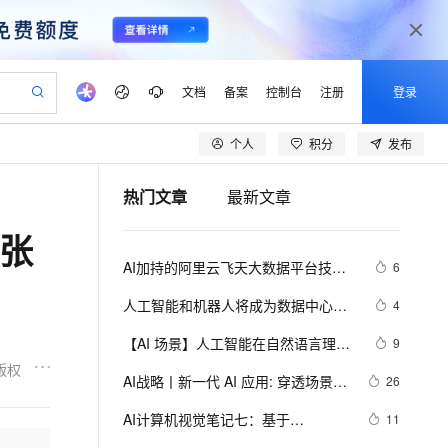
文档
备案
控制台
注册
登录
个人
积分
发布
验
作计划
器
AI 活动
专业服务
服务伙伴合作计划
开发者社区
加入我们
产品动态
服务平台百炼
阿里云 OPC 创新助力计划
热门文章
最新文章
一站式生成采购清单，支持单品或批量购买
可编辑精美 PPT 文稿
S产品伙伴计划（繁花）
峰会
CS
造的大模型服务与应用开发平台
Agency Agents：拥有专属领域专家
AI 生产力先锋
Al MaaS 服务伙伴赋能合作
域名
博文
Careers
至高可申请百万元
Qwen3.8-Max 模型上线
万张
 轻松生成专业的 PPT
开启高性价比 AI 编程新体验
弹性可伸缩的云计算服务
先锋实践拓展 AI 生产力的边界
多领域专家智能体,一键组建 AI 虚拟交付团队
Token 补贴，五大权
计划
海大会
伙伴信用分合作计划
商标
问答
社会招聘
AI加持的阿里云飞天大数据平台技术
6
益加速 OPC 成功
帕鲁游戏服务器
SS
HappyHorse 打造一站式影视创作平台
飞天发布时刻
HOT
Open Search 向量检索版支
划
备案
电子书
校园招聘
揭秘
联机服务器，轻松开启游戏
视频创作，一键激活电商全链路生产力
稳定、安全、高性价比、高性能的云存储服务
所见，即是所愿
持视频检索 Pipeline 功能
可视化编排打通从文字构思到成片全链路闭环
更多支持
人工智能和机器人将成为数据中心最
4
划
公司注册
镜像站
视频生成
语音识别与合成
佳“伴侣”
 智能体与工作流应用
漫剧工坊：一站式动画创作平台
AI 实训营
应用身份服务 (IDaaS)
【AI 场景】人工智能在自然语言理解
9
合作伙伴培训与认证
划
上云迁移
站生成，高效打造优质广告素材
全接入的云上超级电脑
通过阿里云百炼高效搭建AI应用,助力高效开发
快速生产连贯的高质量长漫剧
从基础到进阶，Agent 创客手把手教你
OpenClaw 管理能力上线
方面的挑战和解决方案
版权
lScope
我要反馈
e-1.1-T2V
Qwen3-TTS-Flash
AI战略丨新一代 AI 应用: 穿透场景，
26
查询合作伙伴
n Alibaba Cloud ISV 合作
代维服务
建企业门户网站
10 分钟搭建微信、支付宝小程序
MaxCompute MaxFrame 提
释放价值
畅细腻的高质量视频
离线语音合成大模型，多语言方言自适应，低延迟高稳定
创新加速
AI计算机视觉笔记七：基于
ope
登录合作伙伴管理后台
11
我要建议
站，无忧落地极速上线
以可视化方式快速构建移动和 PC 门户网站
国内短信简单易用，安全可靠，秒级触达，全球覆盖200+国家和地区。
高效部署网站，快速应用到小程序
供自动弹性内存功能
mediapipe的虚拟鼠标控制