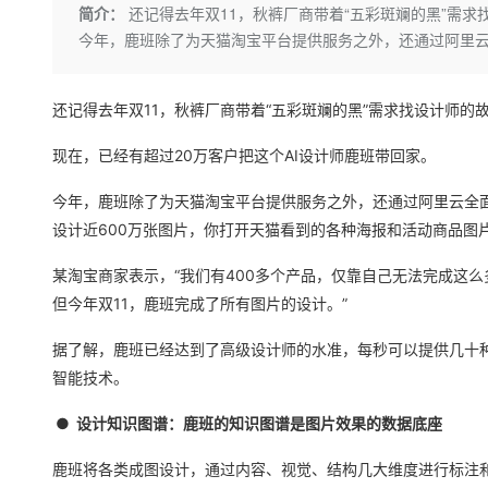
存储
天池大赛
Qwen3.7-Plus
简介：
还记得去年双11，秋裤厂商带着“五彩斑斓的黑”需求
云解析DNS
解决方案免费试用 新老
电子合同
今年，鹿班除了为天猫淘宝平台提供服务之外，还通过阿里云
最高领取价值200元试用
能看、能想、能动手的多模
安全
网络与CDN
AI 算法大赛
畅捷通
大数据开发治理平台 Data
AI 产品 免费试用
网络
安全
云开发大赛
Qwen3-VL-Plus
Tableau 订阅
1亿+ 大模型 tokens 和 
还记得去年双11，秋裤厂商带着“五彩斑斓的黑”需求找设计师的
可观测
入门学习赛
中间件
AI空中课堂在线直播课
云防火墙
140+云产品 免费试用
现在，已经有超过20万客户把这个AI设计师鹿班带回家。
上云与迁云
云原生的云上边界网络安全
产品新客免费试用，最长1
数据库
生态解决方案
今年，鹿班除了为天猫淘宝平台提供服务之外，还通过阿里云全面为
大模型服务
企业出海
大模型ACA认证体验
大数据计算
设计近600万张图片，你打开天猫看到的各种海报和活动商品图
助力企业全员 AI 认知与能
行业生态解决方案
千问AI平台-Token Plan
政企业务
媒体服务
某淘宝商家表示，“我们有400多个产品，仅靠自己无法完成这
开发者生态解决方案
但今年双11，鹿班完成了所有图片的设计。”
企业服务与云通信
千问AI平台-模型体验
AI 开发和 AI 应用解决
在线体验全尺寸、多种模态
据了解，鹿班已经达到了高级设计师的水准，每秒可以提供几十种
域名与网站
智能技术。
Happy 系列大模型
终端用户计算
●
设计
知识图谱：鹿班的知识图谱是图片效果的数据底座
Serverless
鹿班将各类成图设计，通过内容、视觉、结构几大维度进行标注
开发工具