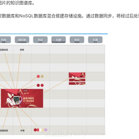
图片的知识图谱库。
数据库和NoSQL数据库混合搭建存储设施。通过数据同步，将经过后处
AI 应用
10分钟微调：让0.6B模型媲美235B模
多模态数据信
型
依托云原生高可用架构,实现Dify私有化部署
用1%尺寸在特定领域达到大模型90%以上效果
一个 AI 助手
超强辅助，Bol
即刻拥有 DeepSeek-R1 满血版
在企业官网、通讯软件中为客户提供 AI 客服
多种方案随心选，轻松解锁专属 DeepSeek