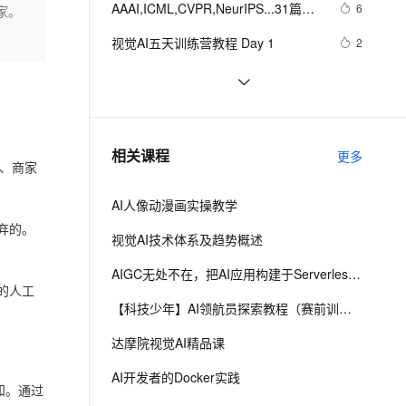
安全
AAAI,ICML,CVPR,NeurIPS...31篇国
我要投诉
e-1.1-I2V
Cosyvoice-V3-Flash
6
家。
PolarDB
上云场景组合购
Milvus 弹性伸缩功能新增节
伴
际七大AI顶会2021年度Best Papers 
漫剧创作，剧本、分镜、视频高效生成
100%兼容MySQL、PostgreSQL，兼容Oracle，支持集中和分布式
覆盖90%+业务场景，专享组合折扣价
点支持范围
畅自然，细节丰富
高表现力语音合成大模型，语音克隆听感自然
VPN
视觉AI五天训练营教程 Day 1
2
一文回顾（1）
ernetes 版 ACK
云聚AI 严选权益
AI 原生数据库服务发布
SSL 证书
固特异（Goodyear）利用人工智能
10
2V
Fun-ASR
，一键激活高效办公新体验
理容器应用的 K8s 服务
精选AI产品，从模型到应用全链提效
Agent 数据网关
和物联网实现数字化转型的惊人方式
文戏情感细腻自然，动作戏激烈拳拳到肉，实现更强表演能力
支持中英文自由切换，具备更强的噪声鲁棒性
堡垒机
AI战略丨协同共治，应对 AI 时代安全
5
AI 用量加速计划
云原生数据库 PolarDB
新挑战
防火墙
、识别商机，让客服更高效、服务更出色。
【学习记录】《DeepLearning.ai》
新老同享，达量后返
Agentic Database 发布
10
相关课程
更多
第十课：卷积神经网络
业、商家
主机安全
应用
(Convolutional Neural Networks)
AI人像动漫画实操教学
千问办公
NEW
AI 应用及服务市场
弃的。
的智能体编程平台
一站式AI生产力平台
视觉AI技术体系及趋势概述
AI 应用
伶鹊
AIGC无处不在，把AI应用构建于Serverless之上
企业级人与Agent协作平台，接入和调度多个数字员工
智能客服平台，对话机器人、对话分析、智能外呼
的人工
大模型
【科技少年】AI领航员探索教程（赛前训练）
大模型服务平台百炼 - 全妙
自然语言处理
达摩院视觉AI精品课
应用创作平台
多模态内容创作工具，已接入 DeepSeek
数据标注
AI开发者的Docker实践
知。通过
机器学习