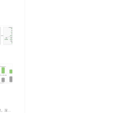
”简单易用的智能云网络，加速客户AI创新“专场分论坛将于9月24日13:30-17:00在云栖小镇D1-5号馆举办，本场技术分论坛将发布多项云网络创新成果，深度揭秘支撑AI时代的超低时延、自适应调度与跨域协同核心技术。同时来自领先企业的技术先锋将首次公开其在模型训练、企业出海等高复杂场景中的突破性实践，展现如何通过下一代云网络实现算力效率跃升与成本重构，定义AI时代网络新范式。