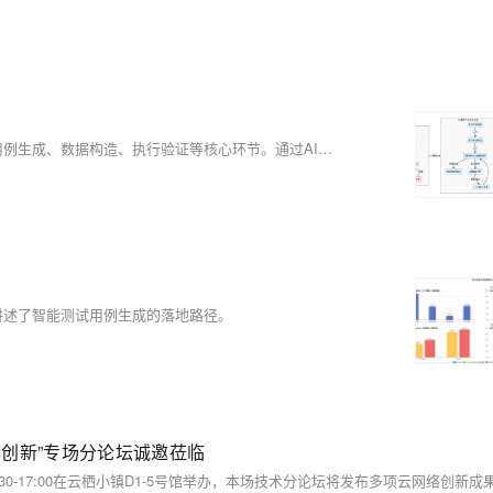
天猫技术质量团队探索AI在测试全流程的落地应用，覆盖需求解析、用例生成、数据构造、执行验证等核心环节。通过AI+自然语言驱动，实现测试自动化、可溯化与可管理化，在用例生成、数据构造和执行校验中显著提效，推动测试体系从人工迈向AI全流程自动化，提升效率40%以上，用例覆盖超70%，并构建行业级知识资产沉淀平台。
讲述了智能测试用例生成的落地路径。
I创新”专场分论坛诚邀莅临