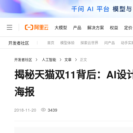
大模型
产品
解决方案
权益
定价
开发者社区
首页
模型体验
探索云世界
问产品
动手实
大模型
产品
解决方案
权益
定价
云市场
伙伴
服务
了解阿里云
精选产品
精选解决方案
普惠上云
产品定价
精选商城
成为销售伙伴
售前咨询
为什么选择阿里云
千问AI平台
开发者社区
人工智能
文章
正文
了解云产品的定价详情
大模型服务平台百炼
睿译宝，AI翻译排版一
普惠上云 官方力荐
分销伙伴
在线服务
网站建设
什么是云计算
大
揭秘天猫双11背后：AI设
大模型服务与应用平台
上传文档即自动完成翻译和
云服务器38元/年起，超
咨询伙伴
多端小程序
技术领先
云上成本管理
售后服务
轻量应用服务器
GLM-5.2：长任务时代
官方推荐返现计划
大模型
精选产品
精选解决方案
Salesforce 国际版订阅
稳定可靠
海报
管理和优化成本
推荐新用户得奖励，单订单
销售伙伴合作计划
自助服务
友盟天域
安全合规
人工智能与机器学习
AI
文本生成
云数据库 RDS
Hermes Agent，打造
云工开物
无影生态合作计划
在线服务
观测云
分析师报告
自主进化，持久记忆，越用
高校专属算力普惠，学生认
计算
互联网应用开发
2018-11-20
3439
Qwen3.8-Max
HOT
Salesforce On Alibaba C
工单服务
Tuya 物联网平台阿里云
研究报告与白皮书
人工智能平台 PAI
快速拥有专属 OpenClaw
大模
Consulting Partner 合
大数据
容器
智能体时代全能旗舰模型
免费试用
短信专区
一站式AI开发、训练和推
蓝凌 OA
AI 大模型销售与服务生
现代化应用