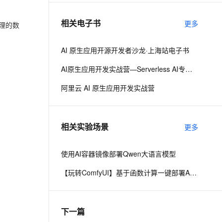
相关电子书
更多
理的数
息提取
与 AI 智能体进行实时音视频通话
从文本、图片、视频中提取结构化的属性信息
构建支持视频理解的 AI 音视频实时通话应用
AI 原生应用开源开发者沙龙·上海站电子书
t.diy 一步搞定创意建站
构建大模型应用的安全防护体系
AI原生应用开发实战营—Serverless AI专场·北京
通过自然语言交互简化开发流程,全栈开发支持
通过阿里云安全产品对 AI 应用进行安全防护
阿里云 AI 原生应用开发实战营
相关实验场景
更多
使用AI容器镜像部署Qwen大语言模型
【玩转ComfyUI】基于函数计算一键部署AI生图平台ComfyUI
下一篇