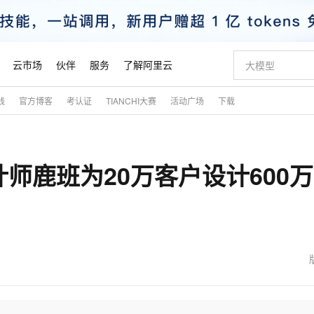
云市场
伙伴
服务
了解阿里云
践
官方博客
考认证
TIANCHI大赛
活动广场
下载
AI 特惠
数据与 API
成为产品伙伴
企业增值服务
最佳实践
价格计算器
AI 场景体
基础软件
产品伙伴合
阿里云认证
市场活动
配置报价
大模型
自助选配和估算价格
步到位
智启 AI 普惠权益
产品生态集成认证中心
企业支持计划
云上春晚
域名与网站
Qwen Audio：打造专属 AI 语音助手
千问官方 MaaS 平台，为开发者和 Agent 而生，新用户赠送 1 亿 + tokens 额度
一句话生成原生
AI Coding
阿里云Maa
2026 阿里云
云服务器 E
为企业打
数据集
Windows
大模型认证
模型
NEW
NEW
计师鹿班为20万客户设计600
格式还原
值低价云产品抢先购
至高享 1亿+免费 tokens，加速 Al 应用落地
提供智能易用的域名与建站服务
Qwen-Audio-3.0-Realtime 端到端实时语音角色扮演
输入一句话想法,
智能编程，一键
安全可靠、
产品生态伙伴
专家技术服务
云上奥运之旅
弹性计算合作
阿里云中企出
手机三要素
宝塔 Linux
全部认证
价格优势
开源旗舰模型
即刻拥有 DeepSeek-V4-Pro
阿里云 OPC 创新助力计划
千问大模型
一键部署幻兽
AI 电商营销
对象存储 O
大模型
产品生态伙伴工作台
企业增值服务台
云栖战略参考
云存储合作计
云栖大会
身份实名认证
CentOS
训练营
推动算力普惠，释放技术红利
最高返9万
真正可用的 1M 上下文,一次完成代码全链路开发
快速构建应用程序和网站，即刻迈出上云第一步
轻松解锁专属 DeepSeek-V4-Pro
至高百万元 Token 补贴，加速一人公司成长
多元化、高性能、安全可靠的大模型服务
一键购买专属
从图文生成到
云上的中国
数据库合作计
活动全景
短信
Docker
图片和
自进化智能体
5 分钟轻松部署专属 QwenPaw
Token Plan 模型订阅计划
数字证书管理服务（原SSL证书）
高效搭建 AI
AI 广告创作
无影云电脑
企业成长
NEW
HOT
信息公告
看见新力量
云网络合作计
OCR 文字识别
JAVA
越聪明
证享300元代金券
全托管，含MySQL、PostgreSQL、SQL Server、MariaDB多引擎
Qwen3.8-Max 首发尝鲜，限时加量 10 倍，夜间低至2折
实现全站HTTPS，呈现可信的WEB访问
从聊天伙伴进化为能主动干活的本地数字员工
图文、视频一
随时随地安
魔搭 Mode
Kimi-K3
HappyHors
NEW
loud
服务实践
官网公告
金融模力时刻
Salesforce O
版
发票查验
全能环境
Claude Code + GStack 打造工程团队
千问办公，限时限量积分加倍
Qoder
低代码高效构
AI 建站
短信服务
型
NEW
作计划
Kimi 最新旗舰模型，长程编程与推理利器
让文字生成流
计划
创新中心
魔搭 ModelSc
健康状态
理服务
让AI从“聊天伙伴”进化为能干活的“数字员工”
安装技能 GStack，拥有专属 AI 工程团队
你的AI工作搭子，覆盖日常办公高频场景
面向真实软件的智能体编程平台
0 代码专业建
客户案例
天气预报查询
操作系统
态合作计划