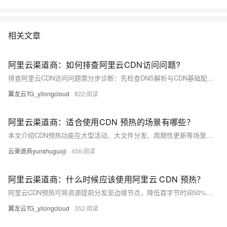
相关文章
阿里云渠道商：如何排查阿里云CDN访问问题?
排查阿里云CDN访问问题需分步诊断：先检查DNS解析与CDN基础配置，再根据访问慢、内容未更新或50x错误等现象定位原因，结合ping、tracert及阿里云实时日志、节点检测等工具深度分析。掌握此流程，快速解决异常。
翼龙云TG_yilongcloud
822
阿里云渠道商：适合使用CDN 预热的场景有哪些？
本文介绍CDN预热功能在大型活动、大文件分发、周期性更新等场景中的应用。通过提前将资源推送至边缘节点，可显著降低首字节时间、减轻源站压力，提升访问效率与系统稳定性。
云渠道商yunshuguoji
456
阿里云渠道商：什么时候应该使用阿里云 CDN 预热？
阿里云CDN预热可将资源提前分发至边缘节点，降低首字节时间50%以上，减轻源站压力。适用于大促活动、大文件发布、定期更新、突发流量及APP资源更新等场景，提升访问速度与稳定性。首次访问求快用预热，内容更新生效用刷新。
翼龙云TG_yilongcloud
352