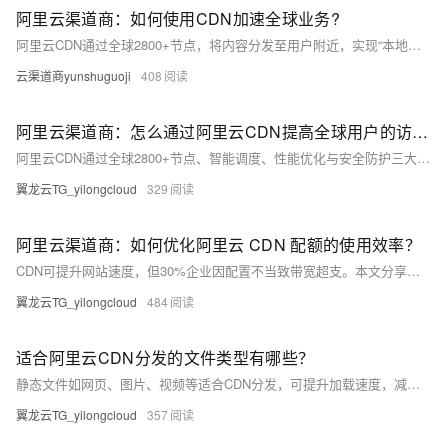
阿里云渠道商：如何使用CDN加速全球业务?
阿里云CDN通过全球2800+节点，将内容分发至用户附近，实现“本地化”访问，显著降低延迟。支持智能压缩、动态缓存与HTTPS加密，兼具加速、优化与安全，助力企业高效出海，提升全球用户体验。
云渠道商yunshuguoji
408
阿里云渠道商：怎么通过阿里云CDN提高全球用户的访问体验？
阿里云CDN通过全球2800+节点、智能调度、性能优化与安全防护三大技术，实现低延迟、高稳定的内容分发，助力企业提升全球访问体验，让业务如本地般流畅。
翼龙云TG_yilongcloud
329
阿里云渠道商：如何优化阿里云 CDN 配额的使用效率？
CDN可提升网站速度，但30%企业因配置不当致带宽超支。本文分享阿里云验证的三大优化方案：精细化缓存、智能压缩与数据驱动配额调配，最高节省40%带宽成本。附实操步骤，助你高效降本。
翼龙云TG_yilongcloud
484
适合阿里云CDN分发的文件类型有哪些？
静态文件如网页、图片、视频等适合CDN分发，可提升加载速度，减轻源站压力。动态、私有或频繁变更内容则不适合。合理选择资源包，助力高效上云。
翼龙云TG_yilongcloud
357