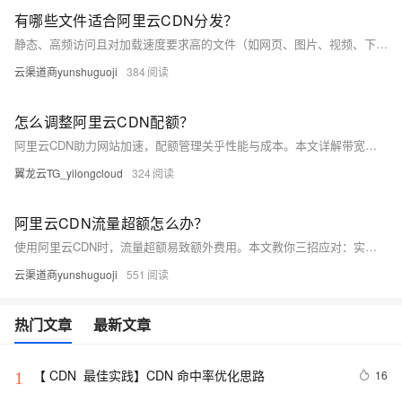
有哪些文件适合阿里云CDN分发？
静态、高频访问且对加载速度要求高的文件（如网页、图片、视频、下载文件）适合CDN加速，可提升性能与性价比；动态内容、私有数据、频繁更新或敏感资源则不宜使用。合理选择分发策略，优化体验并降低成本。
云渠道商yunshuguoji
384
怎么调整阿里云CDN配额？
阿里云CDN助力网站加速，配额管理关乎性能与成本。本文详解带宽、流量、请求数配额定义，指导用户查看及申请提升配额，并解析费用影响与优化策略，助您合理规划资源，降本增效。
翼龙云TG_yilongcloud
324
阿里云CDN流量超额怎么办？
使用阿里云CDN时，流量超额易致额外费用。本文教你三招应对：实时监控并设置报警、优化配置减少消耗、购买流量包降低成本。常见原因包括访问突增、配置不当或网络攻击。
云渠道商yunshuguoji
551
热门文章
最新文章
【 CDN  最佳实践】CDN 命中率优化思路
16
1