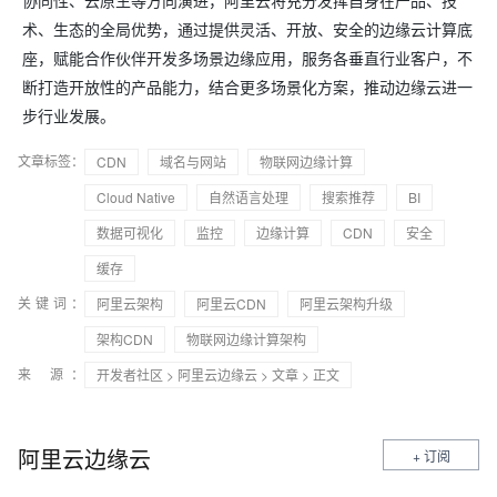
协同性、云原生等方向演进，阿里云将充分发挥自身在产品、技
术、生态的全局优势，通过提供灵活、开放、安全的边缘云计算底
座，赋能合作伙伴开发多场景边缘应用，服务各垂直行业客户，不
断打造开放性的产品能力，结合更多场景化方案，推动边缘云进一
步行业发展。
文章标签：
CDN
域名与网站
物联网边缘计算
Cloud Native
自然语言处理
搜索推荐
BI
数据可视化
监控
边缘计算
CDN
安全
缓存
关键词：
阿里云架构
阿里云CDN
阿里云架构升级
架构CDN
物联网边缘计算架构
来 源：
开发者社区
>
阿里云边缘云
>
文章
> 正文
阿里云边缘云
+ 订阅