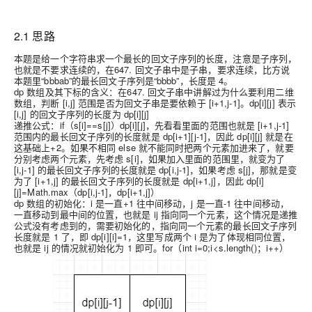
2.1 思路
本题是给一个字符串求一个最长的回文子序列的长度，注意是子序列，
也就是不要求连续的，在647. 回文子串中是子串，要求连续，比方说
本题里“bbbab”的最长回文子序列是“bbbb”，长度是 4。
dp 数组及其下标的含义：在647. 回文子串中讲解过为什么要利用二维
数组，判断 [i,j] 范围是否为回文子串是要依赖于 [i+1,j-1]。dp[i][j] 表示
[i,j] 的回文子序列的长度为 dp[i][j]
递推公式：if（s[i]==s[j]）dp[i][j]，先看看里面的范围也就是 [i+1,j-1]
范围内的最长回文子序列的长度就是 dp[i+1][j-1]，因此 dp[i][j] 就是在
这基础上+2。如果不相同 else 就不能同时把两个元素加进来了，就要
分别考虑两个元素，先考虑 s[i]，如果加入里面的范围里，就变为了
[i,j-1] 的最长回文子序列的长度就是 dp[i,j-1]，如果考虑 s[j]，那就是变
为了 [i+1,j] 的最长回文子序列的长度就是 dp[i+1,j]，因此 dp[i]
[j]=Math.max（dp[i,j-1]，dp[i+1,j]）
dp 数组的初始化：i 是一直+1 往中间移动，j 是一直-1 往中间移动，
一直移动到最中间的位置，也就是 ij 指向同一个元素，这个情况是递推
公式没有考虑到的，需要初始化的，指向同一个元素的最长回文子序列
长度就是 1 了，即 dp[i][i]=1，这里写成两个 i 是为了体现相同位置，
也就是 ij 的情况就初始化为 1 即可。for（int i=0;i<s.length()；i++）