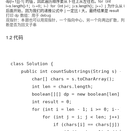
dp[i+1][j-1] 的值，因此遍历顺序要从下往上从左往右。for（int
i=s.length()-1；i>=0；i–）for（int j=i；j<s.length()；j++）j 为什么从 i
后面开始，因为我们的递推公式中 j 一定比 i 大。最终结果是 result
打印 dp 数组：用于 debug
双指针：本题也可以用双指针，一个指向中心，另一个向两边扩散，判
断是否为回文子串
1.2 代码