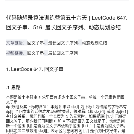
代码随想录算法训练营第五十六天 | LeetCode 647.
回文子串、516. 最长回文子序列、动态规划总结
文章链接：
回文子串
、
最长回文子序列
、
动态规划总结
视频链接：
回文子串
、
最长回文子序列
1. LeetCode 647. 回文子串
.1 思路
本题是给个字符串 s 求里面有多少个回文子串，单独一个元素也是回
文子串
dp 数组及其下标的含义：本题如果以 dp[i] 为下标 i 为结尾的字符串有
dp[i] 个回文串的话很难发现递推关系，很难看出和 dp[i-1] 或者 dp[i+1]
有什么关系。我们判断一个长度为 5 的元素时，如果范围 [1,3] 已经是
回文的了，那么我们再判断 0 和 4 下标是否为回文就是了，也就是判
断一个范围 [i,j] 是否为回文子串依赖于范围 [i+1,j-1] 是否为回文子串。
因此定义二维数组 dp[i][j] 表示区间左闭右闭 [i,j] 是否为回文子串，是