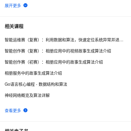
[LeetCode] Implement Stack using Queues 用队列来
709
6
实现栈
[LeetCode] Nim Game
7
7
相关课程
智能运维赛（复赛）：利用数据和算法，快速定位系统异常并进行根因分析
leetcode  226 Invert Binary Tree 翻转二叉树
3
8
智能创作赛（复赛）：相册应用中的视频故事生成算法介绍
[LeetCode] Summary Ranges
3
9
智能创作赛（初赛）：相册应用中的故事生成算法介绍
leetcode  21 Merge Two Sorted Lists
2
10
相册服务中的故事生成算法介绍
Go语言核心编程 - 数据结构和算法
神经网络概览及算法详解
查看更多