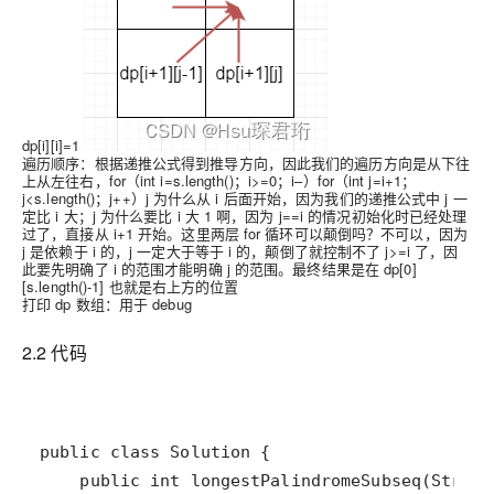
dp[i][i]=1
遍历顺序：根据递推公式得到推导方向，因此我们的遍历方向是从下往
上从左往右，for（int i=s.length()；i>=0；i–）for（int j=i+1；
j<s.length()；j++）j 为什么从 i 后面开始，因为我们的递推公式中 j 一
定比 i 大；j 为什么要比 i 大 1 啊，因为 j==i 的情况初始化时已经处理
过了，直接从 i+1 开始。这里两层 for 循环可以颠倒吗？不可以，因为
j 是依赖于 i 的，j 一定大于等于 i 的，颠倒了就控制不了 j>=i 了，因
此要先明确了 i 的范围才能明确 j 的范围。最终结果是在 dp[0]
[s.length()-1] 也就是右上方的位置
打印 dp 数组：用于 debug
2.2 代码