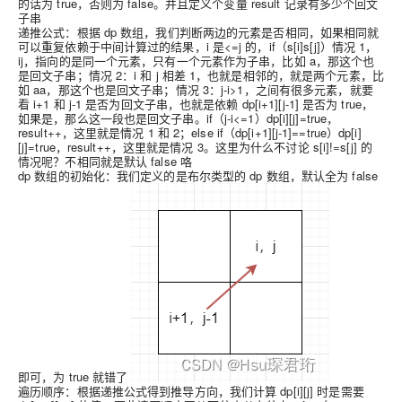
的话为 true，否则为 false。并且定义个变量 result 记录有多少个回文
子串
递推公式：根据 dp 数组，我们判断两边的元素是否相同，如果相同就
可以重复依赖于中间计算过的结果，i 是<=j 的，if（s[i]s[j]）情况 1，
ij，指向的是同一个元素，只有一个元素作为子串，比如 a，那这个也
是回文子串；情况 2：i 和 j 相差 1，也就是相邻的，就是两个元素，比
如 aa，那这个也是回文子串；情况 3：j-i>1，之间有很多元素，就要
看 i+1 和 j-1 是否为回文子串，也就是依赖 dp[i+1][j-1] 是否为 true，
如果是，那么这一段也是回文子串。if（j-i<=1）dp[i][j]=true，
result++，这里就是情况 1 和 2；else if（dp[i+1][j-1]==true）dp[i]
[j]=true，result++，这里就是情况 3。这里为什么不讨论 s[i]!=s[j] 的
情况呢？不相同就是默认 false 咯
dp 数组的初始化：我们定义的是布尔类型的 dp 数组，默认全为 false
即可，为 true 就错了
遍历顺序：根据递推公式得到推导方向，我们计算 dp[i][j] 时是需要