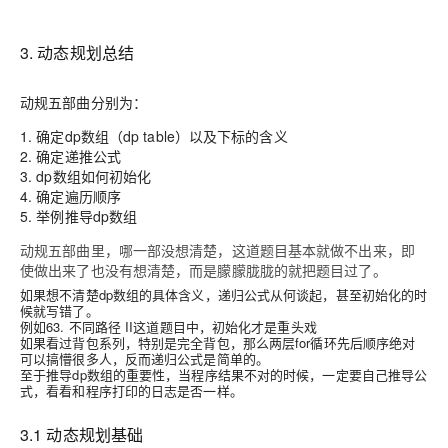
3. 动态规划总结
动规五部曲分别为：
1. 确定dp数组（dp table）以及下标的含义
2. 确定递推公式
3. dp数组如何初始化
4. 确定遍历顺序
5. 举例推导dp数组
动规五部曲里，哪一部没想清楚，这道题目基本就做不出来，即
使做出来了也没有想清楚，而是朦朦胧胧的就把题目过了。
如果想不清楚dp数组的具体含义，递归公式从何谈起，甚至初始化的时
候就写错了。
例如63. 不同路径 II这道题目中，初始化才是重头戏
如果看过背包系列，特别是完全背包，那么两层for循环先后顺序绝对
可以搞懵很多人，反而递归公式是简单的。
至于推导dp数组的重要性，当程序结果不对的时候，一定要自己推导公
式，看看和程序打印的日志是否一样。
3.1 动态规划基础