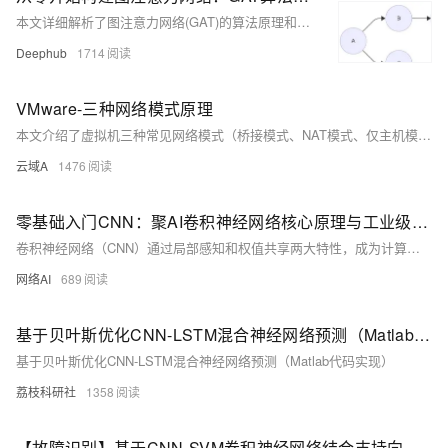
本文详细解析了图注意力网络(GAT)的算法原理和实现过程。GAT通过引入注意力机制解决了图卷积网络(GCN)中所有邻居节点贡献相等的局限性，让模型能够自动学习不同邻居的重要性权重。
Deephub
1714
VMware-三种网络模式原理
本文介绍了虚拟机三种常见网络模式（桥接模式、NAT模式、仅主机模式）的工作原理与适用场景。桥接模式让虚拟机如同独立设备接入局域网；NAT模式共享主机IP，适合大多数WiFi环境；仅主机模式则构建封闭的内部网络，适用于测试环境。内容简明易懂，便于理解不同模式的优缺点与应用场景。
云域A
1476
零基础入门CNN：聚AI卷积神经网络核心原理与工业级实战指南
卷积神经网络（CNN）通过局部感知和权值共享两大特性，成为计算机视觉的核心技术。本文详解CNN的卷积操作、架构设计、超参数调优及感受野计算，结合代码示例展示其在图像分类、目标检测等领域的应用价值。
网络AI
689
基于贝叶斯优化CNN-LSTM混合神经网络预测（Matlab代码实现）
基于贝叶斯优化CNN-LSTM混合神经网络预测（Matlab代码实现）
荔枝科研社
1358
【故障识别】基于CNN-SVM卷积神经网络结合支持向量机的数据分类预测研究（Matlab代码实现）