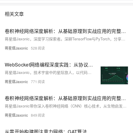
相关文章
卷积神经网络深度解析：从基础原理到实战应用的完整指南
蒋星熠Jaxonic，深度学习探索者。深耕TensorFlow与PyTorch，分享框架对比、性能优化与实战经验，助力技术进阶。
蒋星熠Jaxonic
528
WebSocket网络编程深度实践：从协议原理到生产级应用
蒋星熠Jaxonic，技术宇宙中的星际旅人，以代码为舟、算法为帆，探索实时通信的无限可能。本文深入解析WebSocket协议原理、工程实践与架构设计，涵盖握手机制、心跳保活、集群部署、安全防护等核心内容，结合代码示例与架构图，助你构建稳定高效的实时应用，在二进制星河中谱写极客诗篇。
蒋星熠Jaxonic
771
卷积神经网络深度解析：从基础原理到实战应用的完整指南
蒋星熠Jaxonic带你深入卷积神经网络（CNN）核心技术，从生物启发到数学原理，详解ResNet、注意力机制与模型优化，探索视觉智能的演进之路。
蒋星熠Jaxonic
849
从零开始构建图注意力网络：GAT算法原理与数值实现详解