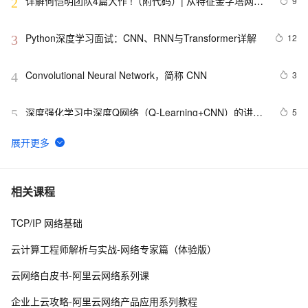
详解何恺明团队4篇大作 !（附代码）| 从特征金字塔网
9
2
络、Mask R-CNN到学习分割一切
Python深度学习面试：CNN、RNN与Transformer详解
12
3
Convolutional Neural Network，简称 CNN
3
4
深度强化学习中深度Q网络（Q-Learning+CNN）的讲解
5
5
以及在Atari游戏中的实战（超详细 附源码）
RNN、CNN、RNN、LSTM、CTC算法原理，pytorch实
9
6
现LSTM算法
【MATLAB第19期】基于贝叶斯Bayes算法优化CNN-
1
7
相关课程
LSTM长短期记忆网络的单列时间序列模型及多输入单输
出回归预测模型
TCP/IP 网络基础
迁移学习篇之如何迁移经典CNN网络-附迁移学习
7
8
Alexnet，VGG，Googlenet，Resnet详细代码注释和方
云计算工程师解析与实战-网络专家篇（体验版）
法-pytorch
R-CNN：使用自己的数据训练 Faster R-CNN 的 VGG-16 
4
9
云网络白皮书-阿里云网络系列课
模型
【计算机视觉+CNN】keras+ResNet残差网络实现图像识
7
10
企业上云攻略-阿里云网络产品应用系列教程