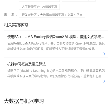
人工智能平台 PAI机器学习
来 源：
开发者社区
>
大数据与机器学习
>
文章
> 正文
相关实践学习
使用PAI+LLaMA Factory微调Qwen2-VL模型，搭建文旅领域知
识问答机器人
使用PAI和LLaMA Factory框架，基于全参方法微调 Qwen2-VL模型，使其
能够进行文旅领域知识问答，同时通过人工测试验证了微调的效果。
机器学习概览及常见算法
机器学习(Machine Learning, ML)是人工智能的核心，专门研究计算机怎
样模拟或实现人类的学习行为，以获取新的知识或技能，重新组织已有的
知识结构使之不断改善自身的性能，它是使计算机具有智能的根本途径，
其应用遍及人工智能的各个领域。 本课程将带你入门机器学习，掌握机器
学习的概念和常用的算法。
大数据与机器学习