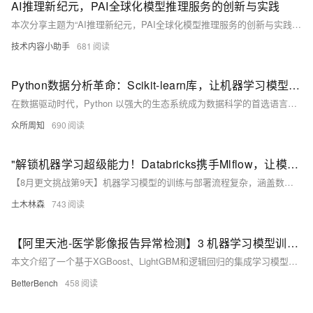
AI推理新纪元，PAI全球化模型推理服务的创新与实践
本次分享主题为“AI推理新纪元，PAI全球化模型推理服务的创新与实践”，由阿里云高级产品经理李林杨主讲。内容涵盖生成式AI时代推理服务的变化与挑战、play IM核心引擎的优势及ES专属网关的应用。通过LM智能路由、多模态异步生成等技术，PAI平台实现了30%以上的成本降低和显著性能提升，确保全球客户的业务稳定运行并支持异地容灾，目前已覆盖16个地域，拥有10万张显卡的推理集群。
技术内容小助手
681
Python数据分析革命：Scikit-learn库，让机器学习模型训练与评估变得简单高效！
在数据驱动时代，Python 以强大的生态系统成为数据科学的首选语言，而 Scikit-learn 则因简洁的 API 和广泛的支持脱颖而出。本文将指导你使用 Scikit-learn 进行机器学习模型的训练与评估。首先通过 `pip install scikit-learn` 安装库，然后利用内置数据集进行数据准备，选择合适的模型（如逻辑回归），并通过交叉验证评估其性能。最终，使用模型对新数据进行预测，简化整个流程。无论你是新手还是专家，Scikit-learn 都能助你一臂之力。
众所周知
690
"解锁机器学习超级能力！Databricks携手Mlflow，让模型训练与部署上演智能风暴，一触即发，点燃你的数据科学梦想！"
【8月更文挑战第9天】机器学习模型的训练与部署流程复杂，涵盖数据准备、模型训练、性能评估及部署等步骤。本文详述如何借助Databricks与Mlflow的强大组合来管理这一流程。首先需在Databricks环境内安装Mlflow库。接着，利用Mlflow跟踪功能记录训练过程中的参数与性能指标。最后，通过Mlflow提供的模型服务功能，采用REST API或Docker容器等方式部署模型。这一流程充分利用了Databricks的数据处理能力和Mlflow的生命周期管理优势。
土木林森
743
【阿里天池-医学影像报告异常检测】3 机器学习模型训练及集成学习Baseline开源
本文介绍了一个基于XGBoost、LightGBM和逻辑回归的集成学习模型，用于医学影像报告异常检测任务，并公开了达到0.83+准确率的基线代码。
BetterBench
458