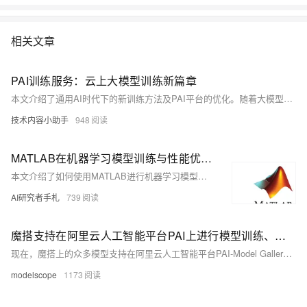
相关文章
PAI训练服务：云上大模型训练新篇章
本文介绍了通用AI时代下的新训练方法及PAI平台的优化。随着大模型时代的到来，算力需求激增，硬件和网络通信成为瓶颈。PAI平台通过自动容错、3D健康检测等技术确保训练稳定性；通过资源配额、智能调度等提高性价比；并推出PAI-TorchAcc和PAI-ChatLearn两大引擎，分别实现高效训练加速和灵活的对齐训练，显著提升训练性能与效果。这些改进解决了大规模AI训练中的关键问题，提升了效率和稳定性。
技术内容小助手
948
MATLAB在机器学习模型训练与性能优化中的应用探讨
本文介绍了如何使用MATLAB进行机器学习模型的训练与优化。MATLAB作为强大的科学计算工具，提供了丰富的函数库和工具箱，简化了数据预处理、模型选择、训练及评估的过程。文章详细讲解了从数据准备到模型优化的各个步骤，并通过代码实例展示了SVM等模型的应用。此外，还探讨了超参数调优、特征选择、模型集成等优化方法，以及深度学习与传统机器学习的结合。最后，介绍了模型部署和并行计算技巧，帮助用户高效构建和优化机器学习模型。
AI研究者手札
739
魔搭支持在阿里云人工智能平台PAI上进行模型训练、部署了！
现在，魔搭上的众多模型支持在阿里云人工智能平台PAI-Model Gallery上使用阿里云算力资源进行模型训练和部署啦！
modelscope
1173