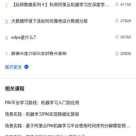
【玩转数据系列十】利用阿里云机器学习在深度学习
41150
2
框架下实现智能图片分类
大数据环境下该如何优雅地设计数据分层
37829
3
odps是什么?
30765
4
数据仓库介绍与实时数仓案例
20836
5
DataV接入ECharts图表库  可视化利器强强联手
20469
6
分布式快照算法: Chandy-Lamport
20465
7
相关课程
PAI平台学习路线：机器学习入门到应用
MaxCompute执行作业慢的原因排查
19327
8
场景实践 - 机器学习PAI实现精细化营销
阿里云MaxCompute（大数据）公开数据集---带你玩
19082
9
场景实践 - 基于阿里云PAI机器学习平台使用时间序列分解模型预测商品销量
转人工智能
吴刚专访--大数据和 MaxCompute 技术和故事
17817