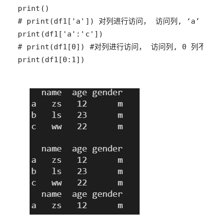
print(df1[0:1])