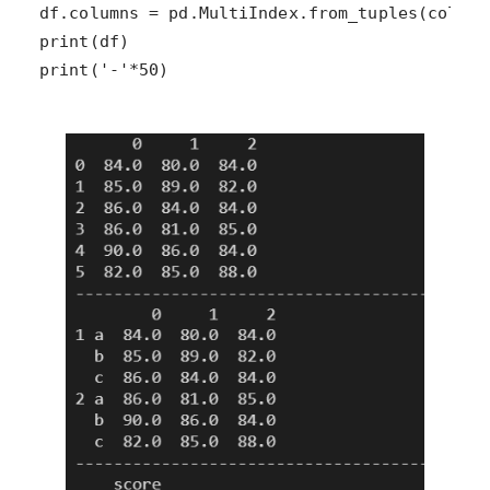
print('-'*50)