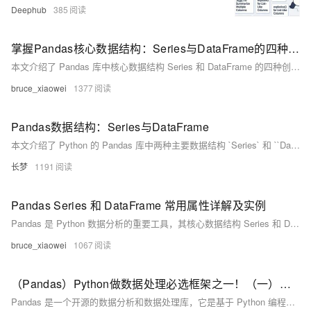
Deephub
385
掌握Pandas核心数据结构：Series与DataFrame的四种创建方式
本文介绍了 Pandas 库中核心数据结构 Series 和 DataFrame 的四种创建方法，包括从列表、字典、标量和 NumPy 数组创建 Series，以及从字典、列表的列表、NumPy 数组和 Series 字典创建 DataFrame，通过示例详细说明了每种创建方式的具体应用。
bruce_xiaowei
1377
Pandas数据结构：Series与DataFrame
本文介绍了 Python 的 Pandas 库中两种主要数据结构 `Series` 和 ``DataFrame`，从基础概念入手，详细讲解了它们的创建、常见问题及解决方案，包括数据缺失处理、数据类型转换、重复数据删除、数据筛选、排序、聚合和合并等操作。同时，还提供了常见报错及解决方法，帮助读者更好地理解和使用 Pandas 进行数据分析。
长梦
1191
Pandas Series 和 DataFrame 常用属性详解及实例
Pandas 是 Python 数据分析的重要工具，其核心数据结构 Series 和 DataFrame 广泛应用。本文详细介绍了这两种结构的常用属性，如 `index`、`values`、`dtype` 等，并通过具体示例帮助读者更好地理解和使用这些属性，提升数据分析效率。
bruce_xiaowei
1067
（Pandas）Python做数据处理必选框架之一！（一）：介绍Pandas中的两个数据结构；刨析Series：如何访问数据；数据去重、取众数、总和、标准差、方差、平均值等；判断缺失值、获取索引...
Pandas 是一个开源的数据分析和数据处理库，它是基于 Python 编程语言的。 Pandas 提供了易于使用的数据结构和数据分析工具，特别适用于处理结构化数据，如表格型数据（类似于Excel表格）。 Pandas 是数据科学和分析领域中常用的工具之一，它使得用户能够轻松地从各种数据源中导入数据，并对数据进行高效的操作和分析。 Pandas 主要引入了两种新的数据结构：Series 和 DataFrame。