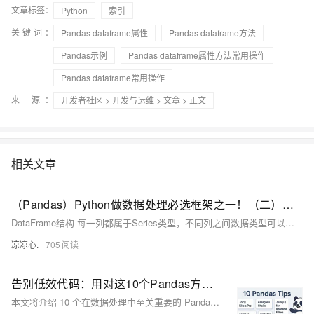
文章标签：
Python
索引
关键词：
Pandas dataframe属性
Pandas dataframe方法
Pandas示例
Pandas dataframe属性方法常用操作
Pandas dataframe常用操作
来 源：
开发者社区
>
开发与运维
>
文章
> 正文
相关文章
（Pandas）Python做数据处理必选框架之一！（二）：附带案例分析；刨析DataFrame结构和其属性；学会访问具体元素；判断元素是否存在；元素求和、求标准值、方差、去重、删除、排序...
DataFrame结构 每一列都属于Series类型，不同列之间数据类型可以不一样，但同一列的值类型必须一致。 DataFrame拥有一个总的 idx记录列，该列记录了每一行的索引 在DataFrame中，若列之间的元素个数不匹配，且使用Series填充时，在DataFrame里空值会显示为NaN；当列之间元素个数不匹配，并且不使用Series填充，会报错。在指定了index 属性显示情况下，会按照index的位置进行排序，默认是 [0,1,2,3,...] 从0索引开始正序排序行。
凉凉心.
705
告别低效代码：用对这10个Pandas方法让数据分析效率翻倍
本文将介绍 10 个在数据处理中至关重要的 Pandas 技术模式。这些模式能够显著减少调试时间，提升代码的可维护性，并构建更加清晰的数据处理流水线。