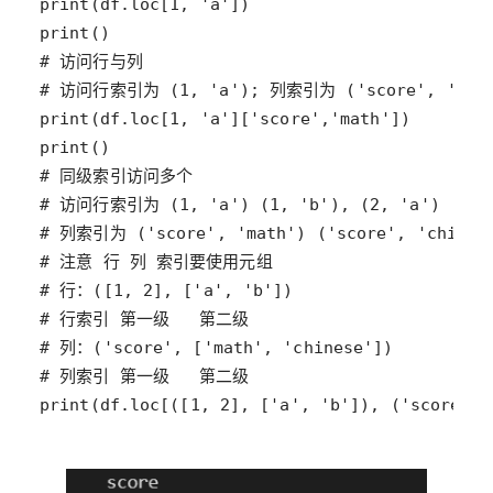
print(df.loc[([1, 2], ['a', 'b']), ('score', 