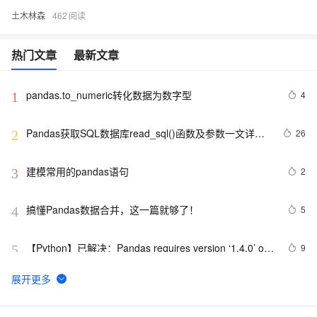
土木林森
462
热门文章
最新文章
pandas.to_numeric转化数据为数字型
4
1
Pandas获取SQL数据库read_sql()函数及参数一文详解
26
2
+实例代码
建模常用的pandas语句
2
3
搞懂Pandas数据合并，这一篇就够了！
5
4
【Python】已解决：Pandas requires version ‘1.4.0’ or 
9
5
newer of ‘sqlalchemy’ (version ‘0.7.10’ currently ins
Pandas 2.2 中文官方教程和指南（十·一）（4）
13
6