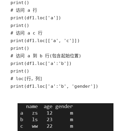
print(df1.loc['a':'b', 'gender'])