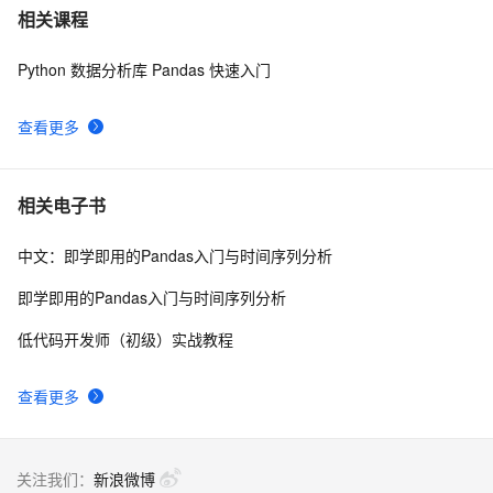
Pandas实战案例：电商数据分析的实践与挑战
3
7
相关课程
Python 数据分析库 Pandas 快速入门
使用Python进行数据清洗与预处理：Pandas和NumPy
14
8
的应用
查看更多
Python数据分析大杀器之Pandas基础2万字详解（学
3
9
pandas基础，这一篇就够啦）
【Python】【Pandas】使用concat添加行
3
10
相关电子书
中文：即学即用的Pandas入门与时间序列分析
即学即用的Pandas入门与时间序列分析
低代码开发师（初级）实战教程
查看更多
关注我们：
新浪微博