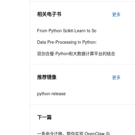
相关电子书
更多
息提取
与 AI 智能体进行实时音视频通话
从文本、图片、视频中提取结构化的属性信息
构建支持视频理解的 AI 音视频实时通话应用
From Python Scikit-Learn to Sc
t.diy 一步搞定创意建站
构建大模型应用的安全防护体系
Data Pre-Processing in Python:
通过自然语言交互简化开发流程,全栈开发支持
通过阿里云安全产品对 AI 应用进行安全防护
双剑合璧-Python和大数据计算平台的结合
推荐镜像
更多
python-release
下一篇
一条命令迁移，帮你实现 OpenClaw 与