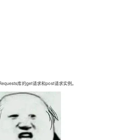
AI 应用
10分钟微调：让0.6B模型媲美235B模
多模态数据信
型
依托云原生高可用架构,实现Dify私有化部署
用1%尺寸在特定领域达到大模型90%以上效果
一个 AI 助手
超强辅助，Bol
即刻拥有 DeepSeek-R1 满血版
在企业官网、通讯软件中为客户提供 AI 客服
多种方案随心选，轻松解锁专属 DeepSeek
uests库的get请求和post请求实例。