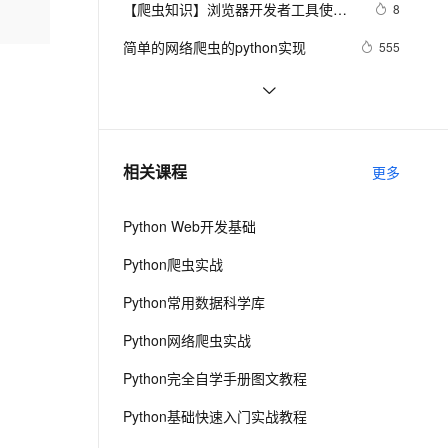
安全
【爬虫知识】浏览器开发者工具使用
我要投诉
e-1.1-I2V
Cosyvoice-V3-Flash
8
PolarDB
上云场景组合购
Milvus 弹性伸缩功能新增节
伴
技巧总结
漫剧创作，剧本、分镜、视频高效生成
100%兼容MySQL、PostgreSQL，兼容Oracle，支持集中和分布式
覆盖90%+业务场景，专享组合折扣价
点支持范围
畅自然，细节丰富
高表现力语音合成大模型，语音克隆听感自然
VPN
简单的网络爬虫的python实现
555
ernetes 版 ACK
云聚AI 严选权益
AI 原生数据库服务发布
SSL 证书
快速看懂爬虫风险管理防护总览
3
2V
Fun-ASR
，一键激活高效办公新体验
理容器应用的 K8s 服务
精选AI产品，从模型到应用全链提效
Agent 数据网关
文戏情感细腻自然，动作戏激烈拳拳到肉，实现更强表演能力
支持中英文自由切换，具备更强的噪声鲁棒性
堡垒机
python爬虫之Appium 的使用
3
AI 用量加速计划
云原生数据库 PolarDB
防火墙
、识别商机，让客服更高效、服务更出色。
爬虫实例——爬取豆瓣网 top250 电影
新老同享，达量后返
Agentic Database 发布
4
相关课程
更多
的信息
主机安全
应用
Python Web开发基础
千问办公
NEW
AI 应用及服务市场
的智能体编程平台
一站式AI生产力平台
Python爬虫实战
AI 应用
伶鹊
Python常用数据科学库
企业级人与Agent协作平台，接入和调度多个数字员工
智能客服平台，对话机器人、对话分析、智能外呼
大模型
Python网络爬虫实战
大模型服务平台百炼 - 全妙
自然语言处理
Python完全自学手册图文教程
应用创作平台
多模态内容创作工具，已接入 DeepSeek
数据标注
Python基础快速入门实战教程
机器学习