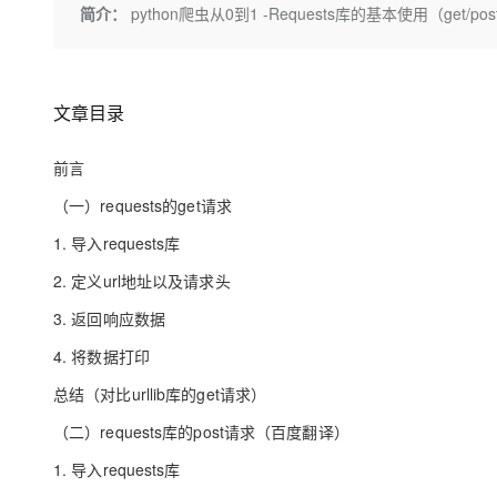
存储
天池大赛
Qwen3.7-Plus
简介：
python爬虫从0到1 -Requests库的基本使用（get/po
云解析DNS
解决方案免费试用 新老
电子合同
最高领取价值200元试用
能看、能想、能动手的多模
安全
网络与CDN
AI 算法大赛
畅捷通
大数据开发治理平台 Data
AI 产品 免费试用
网络
安全
云开发大赛
Qwen3-VL-Plus
Tableau 订阅
1亿+ 大模型 tokens 和 
文章目录
可观测
入门学习赛
中间件
AI空中课堂在线直播课
云防火墙
140+云产品 免费试用
前言
上云与迁云
云原生的云上边界网络安全
产品新客免费试用，最长1
数据库
生态解决方案
（一）requests的get请求
大模型服务
企业出海
大模型ACA认证体验
大数据计算
1. 导入requests库
助力企业全员 AI 认知与能
行业生态解决方案
千问AI平台-Token Plan
政企业务
媒体服务
2. 定义url地址以及请求头
开发者生态解决方案
企业服务与云通信
3. 返回响应数据
千问AI平台-模型体验
AI 开发和 AI 应用解决
在线体验全尺寸、多种模态
4. 将数据打印
域名与网站
总结（对比urllib库的get请求）
Happy 系列大模型
终端用户计算
（二）requests库的post请求（百度翻译）
Serverless
1. 导入requests库
开发工具