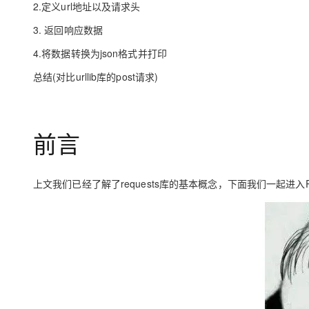
2.定义url地址以及请求头
大模型解决方案
迁移与运维管理
3. 返回响应数据
快速部署 Dify，高效搭建 
4.将数据转换为json格式并打印
专有云
总结(对比urllib库的post请求)
10 分钟在聊天系统中增加
前言
上文我们已经了解了requests库的基本概念，下面我们一起进入Req