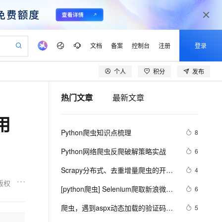
文档
备案
控制台
注册
登录
个人
积分
发布
验
作计划
器
AI 活动
专业服务
服务伙伴合作计划
开发者社区
加入我们
产品动态
服务平台百炼
阿里云 OPC 创新助力计划
热门文章
最新文章
一站式生成采购清单，支持单品或批量购买
io：打造专属 AI 语音助手
S产品伙伴计划（繁花）
峰会
CS
造的大模型服务与应用开发平台
一句话生成原生可编辑精美 PPT 文稿
AI 生产力先锋
Al MaaS 服务伙伴赋能合作
域名
博文
Careers
至高可申请百万元
Qwen3.8-Max 模型上线
用
开启高性价比 AI 编程新体验
弹性可伸缩的云计算服务
Qwen-Audio-3.0-Realtime 端到端实时语音角色扮演
输入一句话想法, 轻松生成专业的 PPT
先锋实践拓展 AI 生产力的边界
Token 补贴，五大权
计划
海大会
伙伴信用分合作计划
商标
问答
社会招聘
Python爬虫知识点梳理
8
益加速 OPC 成功
eek-V4-Pro
SS
一键部署幻兽帕鲁游戏服务器
飞天发布时刻
HOT
Open Search 向量检索版支
划
备案
电子书
校园招聘
pSeek-V4-Pro
视频创作，一键激活电商全链路生产力
稳定、安全、高性价比、高性能的云存储服务
一键购买专属联机服务器，轻松开启游戏
所见，即是所愿
持视频检索 Pipeline 功能
更多支持
Python网络爬虫反爬破解策略实战
6
划
公司注册
镜像站
视频生成
语音识别与合成
专属 QwenPaw
漫剧工坊：一站式动画创作平台
AI 实训营
HOT
应用身份服务 (IDaaS)
Scrapy分布式、去重增量爬虫的开发
4
合作伙伴培训与认证
划
上云迁移
站生成，高效打造优质广告素材
全接入的云上超级电脑
从聊天伙伴进化为能主动干活的本地数字员工
快速生产连贯的高质量长漫剧
从基础到进阶，Agent 创客手把手教你
OpenClaw 管理能力上线
与设计
版权
lScope
我要反馈
e-1.1-T2V
Qwen3-TTS-Flash
[python爬虫] Selenium爬取新浪微博
6
查询合作伙伴
n Alibaba Cloud ISV 合作
代维服务
建企业门户网站
10 分钟搭建微信、支付宝小程序
MaxCompute MaxFrame 提
内容及用户信息
畅细腻的高质量视频
离线语音合成大模型，多语言方言自适应，低延迟高稳定
创新加速
爬虫，遇到aspx动态加载的验证码怎
ope
登录合作伙伴管理后台
5
我要建议
站，无忧落地极速上线
以可视化方式快速构建移动和 PC 门户网站
国内短信简单易用，安全可靠，秒级触达，全球覆盖200+国家和地区。
高效部署网站，快速应用到小程序
供自动弹性内存功能
么办?