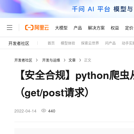
大模型
产品
解决方案
权益
定价
开发者社区
首页
模型体验
探索云世界
问产品
动手实
大模型
产品
解决方案
权益
定价
云市场
伙伴
服务
了解阿里云
精选产品
精选解决方案
普惠上云
产品定价
精选商城
成为销售伙伴
售前咨询
为什么选择阿里云
千问AI平台
开发者社区
开发与运维
文章
正文
了解云产品的定价详情
大模型服务平台百炼
千问办公，解锁你的工作
普惠上云 官方力荐
分销伙伴
在线服务
网站建设
什么是云计算
大
【安全合规】python爬虫从
大模型服务与应用平台
企业级Agent产品，直接
云服务器38元/年起，超
咨询伙伴
多端小程序
技术领先
云上成本管理
售后服务
轻量应用服务器
Agency Agents：拥
官方推荐返现计划
大模型
精选产品
精选解决方案
Salesforce 国际版订阅
稳定可靠
（get/post请求）
管理和优化成本
推荐新用户得奖励，单订单
销售伙伴合作计划
自助服务
友盟天域
安全合规
人工智能与机器学习
AI
文本生成
云数据库 RDS
HappyHorse 打造一
云工开物
无影生态合作计划
在线服务
观测云
分析师报告
高校专属算力普惠，学生认
计算
互联网应用开发
2022-04-14
440
Qwen3.8-Max
HOT
Salesforce On Alibaba C
工单服务
Tuya 物联网平台阿里云
研究报告与白皮书
人工智能平台 PAI
快速拥有专属 OpenClaw
大模
Consulting Partner 合
大数据
容器
智能体时代全能旗舰模型
免费试用
短信专区
一站式AI开发、训练和推
蓝凌 OA
AI 大模型销售与服务生
现代化应用