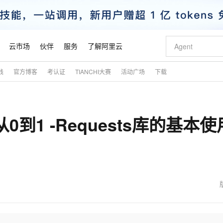
云市场
伙伴
服务
了解阿里云
践
官方博客
考认证
TIANCHI大赛
活动广场
下载
AI 特惠
数据与 API
成为产品伙伴
企业增值服务
最佳实践
价格计算器
AI 场景体
基础软件
产品伙伴合
阿里云认证
市场活动
配置报价
大模型
自助选配和估算价格
新方式
睿译宝，AI翻译排版一步到位
智启 AI 普惠权益
产品生态集成认证中心
企业支持计划
云上春晚
域名与网站
千问官方 MaaS 平台，为开发者和 Agent 而生，新用户赠送 1 亿 + tokens 额度
Qwen Aud
AI Coding
阿里云Maa
2026 阿里云
云服务器 E
为企业打
数据集
Windows
大模型认证
模型
NEW
NEW
0到1 -Requests库的基本使
交付可用成果
值低价云产品抢先购
上传文档即自动完成翻译和格式还原
至高享 1亿+免费 tokens，加速 Al 应用落地
提供智能易用的域名与建站服务
智能编程，一键
安全可靠、
产品生态伙伴
专家技术服务
云上奥运之旅
弹性计算合作
阿里云中企出
手机三要素
宝塔 Linux
全部认证
价格优势
有专属领域专家
GLM-5.2：长任务时代开源旗舰模型
阿里云 OPC 创新助力计划
千问大模型
即刻拥有 DeepS
AI 电商营销
对象存储 O
大模型
产品生态伙伴工作台
企业增值服务台
云栖战略参考
云存储合作计
云栖大会
身份实名认证
CentOS
训练营
推动算力普惠，释放技术红利
最高返9万
多领域专家智能体,一键组建 AI 虚拟交付团队
快速构建应用程序和网站，即刻迈出上云第一步
至高百万元 Token 补贴，加速一人公司成长
多元化、高性能、安全可靠的大模型服务
真正可用的 1M 上下文,一次完成代码全链路开发
轻松解锁专属 Dee
从图文生成到
云上的中国
数据库合作计
活动全景
短信
Docker
图片和
站式影视创作平台
Hermes Agent，打造自进化智能体
Token Plan 模型订阅计划
数字证书管理服务（原SSL证书）
5 分钟轻松部署
AI 广告创作
无影云电脑
企业成长
NEW
信息公告
看见新力量
云网络合作计
OCR 文字识别
JAVA
证享300元代金券
可视化编排打通从文字构思到成片全链路闭环
全托管，含MySQL、PostgreSQL、SQL Server、MariaDB多引擎
自主进化，持久记忆，越用越聪明
Qwen3.8-Max 首发尝鲜，限时加量 10 倍，夜间低至2折
实现全站HTTPS，呈现可信的WEB访问
图文、视频一
随时随地安
魔搭 Mode
Kimi-K3
HappyHors
NEW
loud
服务实践
官网公告
金融模力时刻
Salesforce O
版
发票查验
全能环境
Claude Code + GStack 打造工程团队
千问办公，限时限量积分加倍
Qoder
低代码高效构
AI 建站
短信服务
型
NEW
作计划
Kimi 最新旗舰模型，长程编程与推理利器
让文字生成流
计划
创新中心
魔搭 ModelSc
健康状态
理服务
让AI从“聊天伙伴”进化为能干活的“数字员工”
安装技能 GStack，拥有专属 AI 工程团队
你的AI工作搭子，覆盖日常办公高频场景
面向真实软件的智能体编程平台
0 代码专业建
客户案例
天气预报查询
操作系统
态合作计划