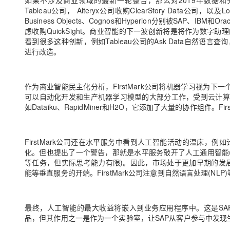
如果不涉及商业领域的最新一轮整合，那么对2019年数据和分析领
Tableau公司， Alteryx公司收购ClearStory Data公司
Business Objects、Cognos和Hyperion分别被SAP、
虑收购QuickSight。商业智能的下一波创新将是将作为数
看到很多这种创新，例如Tableau公司的Ask Data自然
进行改造。
作为商业智能民主化分析，FirstMark公司将机器学习视为下
可以自动化开发和生产机器学习模型的大部分工作，受到云计算用户
如Dataiku、RapidMiner和H2O，它添加了大量的协作组件
FirstMark公司还在水平服务中看到人工智能活动的温床
化。但也提出了一个警告，那就是水平服务敲开了人工通用智能
等任务，但实际思考能力有限)。因此，市场处于更加早期的发展状态。
能等垂直服务的开端。FirstMark公司注意到自然语言处理(NL
最终，人工智能的最大收益将嵌入到业务应用程序中。这是SAP L
品，但其作用之一是作为一个实验室，让SAP从客户参与中发现生产