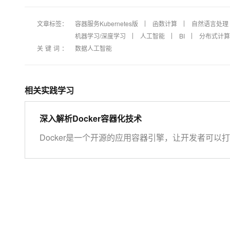
文章标签：
容器服务Kubernetes版
函数计算
自然语言处理
机器学习/深度学习
人工智能
BI
分布式计算
关键词：
数据人工智能
相关实践学习
深入解析Docker容器化技术
Docker是一个开源的应用容器引擎，让开发者可
中，然后发布到任何流行的Linux机器上，也可以
会有任何接口。Docker是世界领先的软件容器平台。
机器上可正常工作”的问题。运维人员利用Docker
计算密度。企业利用Docker可以构建敏捷的软件
誉为Linux和Windows Server应用发布新功能