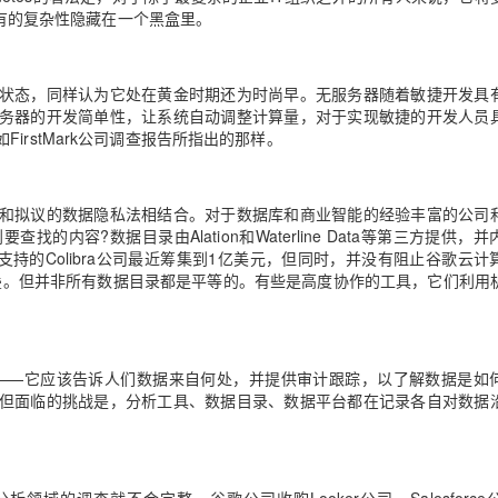
将所有的复杂性隐藏在一个黑盒里。
AI 应用
10分钟微调：让0.6B模型媲美235B模
多模态数据信
型
依托云原生高可用架构,实现Dify私有化部署
状态，同样认为它处在黄金时期还为时尚早。无服务器随着敏捷开发具
用1%尺寸在特定领域达到大模型90%以上效果
务器的开发简单性，让系统自动调整计算量，对于实现敏捷的开发人员
一个 AI 助手
超强辅助，Bol
rstMark公司调查报告所指出的那样。
即刻拥有 DeepSeek-R1 满血版
在企业官网、通讯软件中为客户提供 AI 客服
多种方案随心选，轻松解锁专属 DeepSeek
和拟议的数据隐私法相结合。对于数据库和商业智能的经验丰富的公司
内容?数据目录由Alation和Waterline Data等第三方提供，
s提供部分支持的Colibra公司最近筹集到1亿美元，但同时，并没有阻止谷歌云
录重叠。但并非所有数据目录都是平等的。有些是高度协作的工具，它们利用
项技术——它应该告诉人们数据来自何处，并提供审计跟踪，以了解数据是如
但面临的挑战是，分析工具、数据目录、数据平台都在记录各自对数据