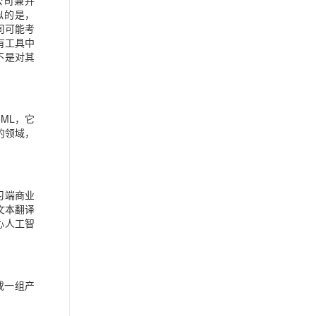
公司兼并
相似的是，
公司可能考
有工具中
不是对其
ML，它
的领域，
习端商业
文本翻译
心人工智
或一组产