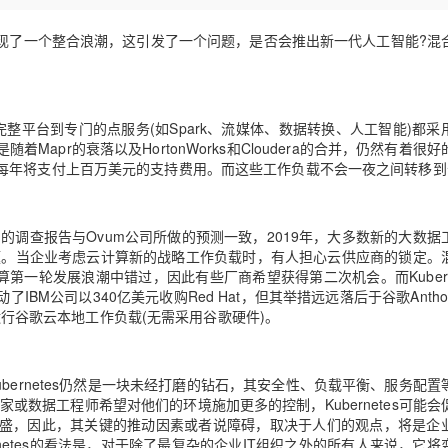
Deepseek-v4-pro
HappyHors
同享
万小智 AI 建站低至 15元/月
Qoder CN
AI 短剧/漫剧
云原生数据库 
快递物流查询
WordPress
成为服务伙
高校合作
点，立即开启云上创新
覆盖公网/内网、递归/权威、移动APP等全场景解析服务
送.CN域名，送备案服务码
基于千问大模型等，支持代码智能生成、研发智能问答
AI助力短剧
态智能体模型
旗舰 MoE 大模型，百万上下文与顶尖推理能力
图生视频，流
现了一个整合浪潮，这引发了一个问题，是否会推出新一代人工智能?混
Ubuntu
服务生态伙伴
云工开物
企业应用
Works
Night Plan 支持 Qwen 3.8-Max
云原生大数据计算服务 MaxCompute
AI 办公
容器服务 Kub
NEW
GLM-5.2
Wan2.7-T
Red Hat
30+ 款产品免费体验
Data Agent 驱动的一站式 Data+AI 开发治理平台
夜间 5 折，Qwen/Meoo/TokenPlan 客户专享
面向分析的企业级SaaS模式云数据仓库
AI智能应用
提供一站式管
科研合作
视觉 Coding、空间感知、多模态思考等全面升级
1M上下文，专为长程任务能力而生
ERP
堂（旗舰版）
SUSE
完整平台到专门的点服务(如Spark、流媒体、数据转换、人工智能)都采
智能客服
apr的衰落以及HortonWorks和Cloudera的合并，仍然有着很
CRM
防护产品
2个月
自动承接线索
每年将支付上百万美元的支持费用。而这些工作负载不会一夜之间转移到
建站小程序
OA 办公系统
AI 应用构建
大模型原生
力提升
财税管理
模板建站
Qoder
大模型服务平台百炼-应用模版
公司的调查报告与Ovum公司所做的预测一致，2019年，大多数新的大数据
HOT
NEW
些问题。当企业考虑云计算新的战略工作负载时，有人担心云供应商的锁定。
面向真实软件
个人版上线、团队版降价；千问3.8-Max首发发尝鲜
丰富多元化的应用模版和解决方案
400电话
定制建站
第一轮发展浪潮中错过，因此有些厂商希望获得第二次机会。而Kuberne
M公司以340亿美元收购Red Hat，但其举措远远落后于谷歌Antho
万有无界
大模型服务平台百炼-智能体
方案
广告营销
模板小程序
中运行谷歌云本地工作负载(无需采用谷歌硬件)。
的模型效果
灵活可视化地构建企业级 Agent
定制小程序
秒悟
人工智能平台 PAI
APP 开发
云端极速 AI 
新一代 AI 视频生成模型，深度适配广告营销等场景
AI Native 的算法工程平台，一站式完成建模、训练、推理服务部署
Kubernetes仍然是一块未经打磨的钻石，其安全性、负载平衡、服务配
学家或数据工程师希望对他们的环境施加更多的控制，Kubernetes可能
建站系统
盛，因此，其关键的推动因素或者说障碍，取决于人们的观点，将是企
netes的看法是，对于除了最复杂的企业IT组织之外的所有人来说，它将