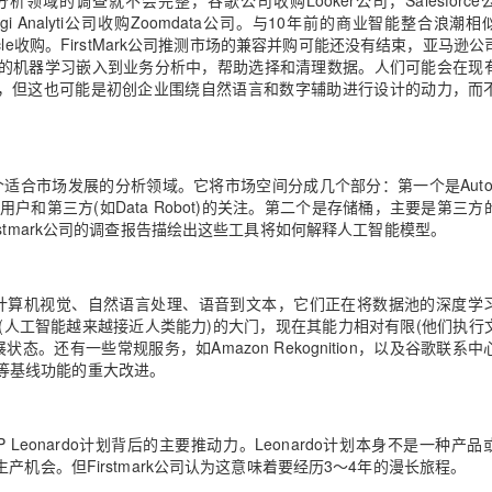
域的调查就不会完整，谷歌公司收购Looker公司，Salesforce
，以及Logi Analyti公司收购Zoomdata公司。与10年前的商业智能整合浪潮
IBM和Oracle收购。FirstMark公司推测市场的兼容并购可能还没有结束，亚马逊
字助理的机器学习嵌入到业务分析中，帮助选择和清理数据。人们可能会在现
语言查询，但这也可能是初创企业围绕自然语言和数字辅助进行设计的动力，而
一个适合市场发展的分析领域。它将市场空间分成几个部分：第一个是Auto
和第三方(如Data Robot)的关注。第二个是存储桶，主要是第三方
。Firstmark公司的调查报告描绘出这些工具将如何解释人工智能模型。
，例如计算机视觉、自然语言处理、语音到文本，它们正在将数据池的深度学
(人工智能越来越接近人类能力)的大门，现在其能力相对有限(他们执行
还有一些常规服务，如Amazon Rekognition，以及谷歌联系中
P)等基线功能的重大改进。
eonardo计划背后的主要推动力。Leonardo计划本身不是一种产品
机会。但Firstmark公司认为这意味着要经历3～4年的漫长旅程。