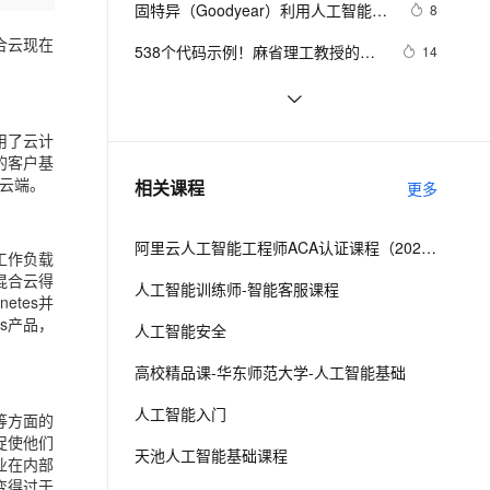
安全
固特异（Goodyear）利用人工智能和
我要投诉
e-1.1-I2V
Cosyvoice-V3-Flash
8
PolarDB
上云场景组合购
伴
Qoder CN V1.7.0 发布
物联网实现数字化转型的惊人方式
漫剧创作，剧本、分镜、视频高效生成
100%兼容MySQL、PostgreSQL，兼容Oracle，支持集中和分布式
覆盖90%+业务场景，专享组合折扣价
畅自然，细节丰富
高表现力语音合成大模型，语音克隆听感自然
合云现在
VPN
538个代码示例！麻省理工教授的
14
Python程序设计+人工智能案例实践
ernetes 版 ACK
云聚AI 严选权益
云安全中心 AI BAS 智能自动
SSL 证书
软件测试/人工智能|解决Selenium中
7
2V
Fun-ASR
，一键激活高效办公新体验
理容器应用的 K8s 服务
精选AI产品，从模型到应用全链提效
化模拟渗透攻击产品发布
的异常问题：“error sending request 
文戏情感细腻自然，动作戏激烈拳拳到肉，实现更强表演能力
支持中英文自由切换，具备更强的噪声鲁棒性
堡垒机
探索人工智能的伦理困境：我们如何
3
用了云计
for url”
AI 用量加速计划
DataWorks ChatBI 会话支持
确保AI的道德发展？
好的客户基
防火墙
、识别商机，让客服更高效、服务更出色。
贾扬清：如何看待人工智能方向的重
新老同享，达量后返
上传临时文件分析
6
云端。
相关课程
更多
要问题？
主机安全
应用
阿里云人工智能工程师ACA认证课程（2023版）
千问办公
工作负载
NEW
AI 应用及服务市场
混合云得
的智能体编程平台
一站式AI生产力平台
人工智能训练师-智能客服课程
tes并
AI 应用
s产品，
伶鹊
人工智能安全
企业级人与Agent协作平台，接入和调度多个数字员工
智能客服平台，对话机器人、对话分析、智能外呼
大模型
高校精品课-华东师范大学-人工智能基础
大模型服务平台百炼 - 全妙
自然语言处理
人工智能入门
应用创作平台
多模态内容创作工具，已接入 DeepSeek
置等方面的
数据标注
会促使他们
天池人工智能基础课程
业在内部
机器学习
变得过于