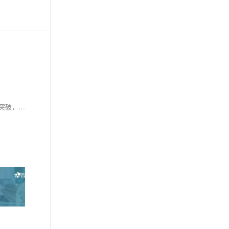
本章系统介绍了数据驱动、知识驱动及双驱动人工智能的理论与应用。数据驱动方法依赖大数据和深度学习，在图像识别、自然语言处理等领域取得突破，但面临标注成本高、可解释性差等问题。知识驱动方法通过知识表示与推理提升系统理解能力，却在泛化性和适应性上受限。为弥补单一范式的不足，数据与知识双驱动融合两者优势，致力于构建更智能、可解释且安全可靠的AI系统，兼顾伦理与隐私保护。文章还回顾了AI发展历程，从早期神经网络到当前大规模语言模型（如GPT、BERT）的技术演进，深入解析了各类机器学习与深度学习模型的核心原理与应用场景，展望未来AI发展的潜力与挑战。