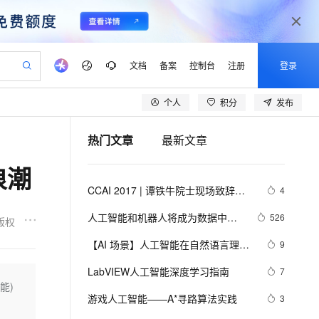
文档
备案
控制台
注册
登录
个人
积分
发布
验
作计划
器
AI 活动
专业服务
服务伙伴合作计划
开发者社区
加入我们
产品动态
服务平台百炼
阿里云 OPC 创新助力计划
热门文章
最新文章
一站式生成采购清单，支持单品或批量购买
可编辑精美 PPT 文稿
S产品伙伴计划（繁花）
峰会
CS
造的大模型服务与应用开发平台
Agency Agents：拥有专属领域专家
AI 生产力先锋
Al MaaS 服务伙伴赋能合作
域名
博文
Careers
PolarDB Agentic Database
至高可申请百万元
浪潮
 轻松生成专业的 PPT
开启高性价比 AI 编程新体验
弹性可伸缩的云计算服务
先锋实践拓展 AI 生产力的边界
发布
多领域专家智能体,一键组建 AI 虚拟交付团队
Token 补贴，五大权
计划
海大会
伙伴信用分合作计划
商标
问答
社会招聘
CCAI 2017 | 谭铁牛院士现场致辞：
4
益加速 OPC 成功
帕鲁游戏服务器
SS
HappyHorse 打造一站式影视创作平台
飞天发布时刻
HOT
秒悟 Meoo CLI 支持一键部
划
备案
电子书
校园招聘
人工智能新热潮下要保持清醒头脑，
联机服务器，轻松开启游戏
视频创作，一键激活电商全链路生产力
稳定、安全、高性价比、高性能的云存储服务
所见，即是所愿
署项目至阿里云账号
可视化编排打通从文字构思到成片全链路闭环
更多支持
人工智能和机器人将成为数据中心
526
版权
设定科学的目标
划
公司注册
镜像站
视频生成
语音识别与合成
最佳“伴侣”
 智能体与工作流应用
漫剧工坊：一站式动画创作平台
AI 实训营
Flink OSS 支持
【AI 场景】人工智能在自然语言理解
9
合作伙伴培训与认证
划
上云迁移
站生成，高效打造优质广告素材
全接入的云上超级电脑
通过阿里云百炼高效搭建AI应用,助力高效开发
快速生产连贯的高质量长漫剧
从基础到进阶，Agent 创客手把手教你
AssumeRole 角色自定义
方面的挑战和解决方案
lScope
我要反馈
e-1.1-T2V
Qwen3-TTS-Flash
LabVIEW人工智能深度学习指南
7
查询合作伙伴
n Alibaba Cloud ISV 合作
代维服务
建企业门户网站
10 分钟搭建微信、支付宝小程序
能)
百炼 Qwen3.7-Flash 系列模
畅细腻的高质量视频
离线语音合成大模型，多语言方言自适应，低延迟高稳定
创新加速
游戏人工智能——A*寻路算法实践
ope
登录合作伙伴管理后台
3
我要建议
站，无忧落地极速上线
以可视化方式快速构建移动和 PC 门户网站
国内短信简单易用，安全可靠，秒级触达，全球覆盖200+国家和地区。
高效部署网站，快速应用到小程序
型发布