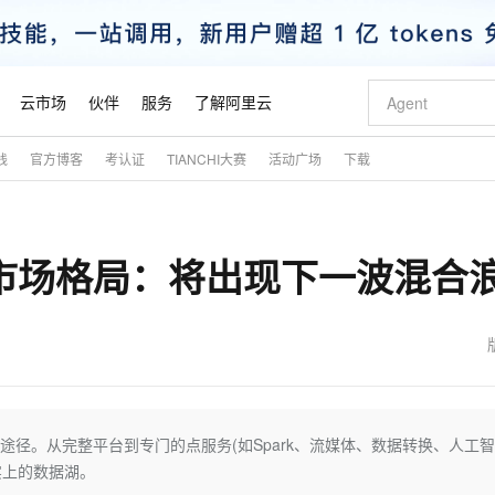
云市场
伙伴
服务
了解阿里云
践
官方博客
考认证
TIANCHI大赛
活动广场
下载
AI 特惠
数据与 API
成为产品伙伴
企业增值服务
最佳实践
价格计算器
AI 场景体
基础软件
产品伙伴合
阿里云认证
市场活动
配置报价
大模型
自助选配和估算价格
步到位
智启 AI 普惠权益
产品生态集成认证中心
企业支持计划
云上春晚
域名与网站
Qwen Audio：打造专属 AI 语音助手
千问官方 MaaS 平台，为开发者和 Agent 而生，新用户赠送 1 亿 + tokens 额度
一句话生成原生
AI Coding
阿里云Maa
2026 阿里云
云服务器 E
为企业打
数据集
Windows
大模型认证
模型
NEW
NEW
能市场格局：将出现下一波混合
格式还原
值低价云产品抢先购
至高享 1亿+免费 tokens，加速 Al 应用落地
提供智能易用的域名与建站服务
Qwen-Audio-3.0-Realtime 端到端实时语音角色扮演
输入一句话想法,
智能编程，一键
安全可靠、
产品生态伙伴
专家技术服务
云上奥运之旅
弹性计算合作
阿里云中企出
手机三要素
宝塔 Linux
全部认证
价格优势
开源旗舰模型
即刻拥有 DeepSeek-V4-Pro
阿里云 OPC 创新助力计划
千问大模型
一键部署幻兽
AI 电商营销
对象存储 O
大模型
产品生态伙伴工作台
企业增值服务台
云栖战略参考
云存储合作计
云栖大会
身份实名认证
CentOS
训练营
推动算力普惠，释放技术红利
最高返9万
真正可用的 1M 上下文,一次完成代码全链路开发
快速构建应用程序和网站，即刻迈出上云第一步
轻松解锁专属 DeepSeek-V4-Pro
至高百万元 Token 补贴，加速一人公司成长
多元化、高性能、安全可靠的大模型服务
一键购买专属
从图文生成到
云上的中国
数据库合作计
活动全景
短信
Docker
图片和
自进化智能体
5 分钟轻松部署专属 QwenPaw
Token Plan 模型订阅计划
数字证书管理服务（原SSL证书）
高效搭建 AI
AI 广告创作
无影云电脑
企业成长
NEW
HOT
信息公告
看见新力量
云网络合作计
OCR 文字识别
JAVA
越聪明
证享300元代金券
全托管，含MySQL、PostgreSQL、SQL Server、MariaDB多引擎
Qwen3.8-Max 首发尝鲜，限时加量 10 倍，夜间低至2折
实现全站 HTTPS，呈现可信的 Web 访问
从聊天伙伴进化为能主动干活的本地数字员工
图文、视频一
随时随地安
魔搭 Mode
Kimi-K3
HappyHors
NEW
loud
服务实践
官网公告
金融模力时刻
Salesforce O
版
发票查验
全能环境
Claude Code + GStack 打造工程团队
千问办公，限时限量积分加倍
Qoder
低代码高效构
AI 建站
短信服务
途径。从完整平台到专门的点服务(如Spark、流媒体、数据转换、人工智
型
NEW
作计划
Kimi 最新旗舰模型，长程编程与推理利器
让文字生成流
计划
创新中心
魔搭 ModelSc
健康状态
理服务
让AI从“聊天伙伴”进化为能干活的“数字员工”
安装技能 GStack，拥有专属 AI 工程团队
你的AI工作搭子，覆盖日常办公高频场景
面向真实软件的智能体编程平台
0 代码专业建
实上的数据湖。
客户案例
天气预报查询
操作系统
态合作计划