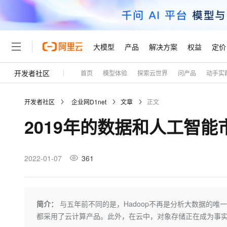
大模型
产品
解决方案
权益
定价
开发者社区
首页
模型体验
探索云世界
问产品
动手实
大模型
产品
解决方案
权益
定价
云市场
伙伴
服务
了解阿里云
精选产品
精选解决方案
普惠上云
产品定价
精选商城
成为销售伙伴
售前咨询
为什么选择阿里云
千问AI平台
开发者社区
企业网D1net
文章
正文
了解云产品的定价详情
大模型服务平台百炼
睿译宝，AI翻译排版一
普惠上云 官方力荐
分销伙伴
在线服务
网站建设
什么是云计算
大
2019年的数据和人工智
大模型服务与应用平台
上传文档即自动完成翻译和
云服务器38元/年起，超
咨询伙伴
多端小程序
技术领先
云上成本管理
售后服务
轻量应用服务器
GLM-5.2：长任务时代
官方推荐返现计划
大模型
精选产品
精选解决方案
Salesforce 国际版订阅
稳定可靠
管理和优化成本
推荐新用户得奖励，单订单
销售伙伴合作计划
2022-01-07
361
自助服务
友盟天域
安全合规
人工智能与机器学习
AI
文本生成
云数据库 RDS
Hermes Agent，打造
云工开物
无影生态合作计划
在线服务
观测云
分析师报告
自主进化，持久记忆，越用
高校专属算力普惠，学生认
计算
互联网应用开发
Qwen3.8-Max
HOT
Salesforce On Alibaba C
工单服务
Tuya 物联网平台阿里云
研究报告与白皮书
人工智能平台 PAI
快速拥有专属 OpenClaw
简介：
与五年前不同的是，Hadoop不再是分析大数据的唯一
大模
Consulting Partner 合
大数据
容器
智能体时代全能旗舰模型
免费试用
短信专区
一站式AI开发、训练和推
都采用了云计算产品。此外，在云中，对象存储正在成为事
蓝凌 OA
AI 大模型销售与服务生
现代化应用