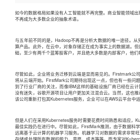
存储
天池大赛
Qwen3.7-Plus
云解析DNS
解决方案免费试用 新老
电子合同
最高领取价值200元试用
能看、能想、能动手的多模
安全
如今的数据格局如果没有人工智能就不再完整。商业智能领域出
网络与CDN
AI 算法大赛
畅捷通
不再成为大多数企业的抽象术语。
大数据开发治理平台 Data
AI 产品 免费试用
网络
安全
云开发大赛
Qwen3-VL-Plus
Tableau 订阅
1亿+ 大模型 tokens 和 
可观测
入门学习赛
中间件
AI空中课堂在线直播课
与五年前不同的是，Hadoop不再是分析大数据的唯一途径。从
云防火墙
140+云产品 免费试用
算产品。此外，在云中，对象存储正在成为事实上的数据湖。但是随着M
上云与迁云
云原生的云上边界网络安全
产品新客免费试用，最长1
数据库
础，至少有两千个蓝筹股客户，并且绝大多数是内部客户，他们
生态解决方案
大模型服务
企业出海
大模型ACA认证体验
大数据计算
助力企业全员 AI 认知与能
行业生态解决方案
千问AI平台-Token Plan
尽管如此，企业将业务迁移到云端是显而易见的。Firstmark
政企业务
媒体服务
将从云端开始。FirstMark公司期待出现这一点，但也有一
开发者生态解决方案
到了行业厂商的关注，而像IBM这样的基础设施厂商已经在云计算
企业服务与云通信
没有迷失，谷歌开源项目让用户更加关注混合云。当然，这也推动了IB
千问AI平台-模型体验
AI 开发和 AI 应用解决
该公司重新打包其Kubernetes服务，企业可以在AWS云平台
在线体验全尺寸、多种模态
域名与网站
Happy 系列大模型
终端用户计算
但是人们在采用Kubernetes服务时需要花费时间熟悉和适应，
最佳实践仍在进行中。尽管如此，FirstMark推测，由于数据科
Serverless
远离基于云计算的机器学习服务。机器学习对数据的需求非常旺
存储或处理所有数据的能力、意愿、成本等等。而专家对Kuber
开发工具