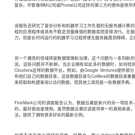
大模型解决方案
复杂，尽管像IBM公司或Pivotal公司这样的第三方的使命是
迁移与运维管理
快速部署 Dify，高效搭建 
专有云
该报告还研究了复杂分析和机器学习工作负载的无服务器计算的
程的应用程序或具有不稳定流量峰值的数据库而变得流行。无服
10 分钟在聊天系统中增加
力，但是长时间运行的机器学习过程将使无服务器遇到障碍，正如Fi
另一个痛苦的领域将是数据管理和治理，这个问题与一系列新的
说，这些问题并不新鲜。当企业拥有如此多的数据时，如何找到要查找的
Cloudera这样的数据平台。例如，由Google Venture
布他们自己的数据目录，这些数据目录与Collibra的数据目
来抓取和构建查询以访问数据，而其他工具则是一些数据字典。
FirstMark公司的调查报告认为，数据沿袭是新兴的另一
的，最好是由谁使用。虽然数据沿袭应该提供单一的真相来源，
法，提供了拥有很多好处的最新示例。