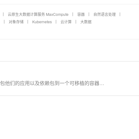
云原生大数据计算服务 MaxCompute
容器
自然语言处理
对象存储
Kubernetes
云计算
大数据
以打包他们的应用以及依赖包到一个可移植的容器
实现虚拟化，容器是完全使用沙箱机制，相互之间不
开发人员利用Docker可以消除协作编码时“在我的
可以在隔离容器中并行运行和管理应用，获得更好的
交付管道，以更快的速度、更高的安全性和可靠的信
。 在本套课程中，我们将全面的讲解Docker技术栈，从