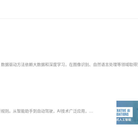
发的微服务应用。本课程由黑马程序员提供。
容器服务 Kubernetes 版（简称 ACK）提供高性能
的全生命周期管理。整合阿里云虚拟化、存储、网
了解产品详情:
在人工智能迅猛发展的今天，AI已深刻融入工作与生活，重塑社会运行规则。从智能助手到自动驾驶，AI技术广泛应用，催生了对专业人才的庞大需求。然而，面对复杂的信息，如何系统学习并脱颖而出成为关键。“人工智能认证技能”提供了解决方案，帮助个人构建完整知识体系、提升实践能力，并拓展职业发展空间。其中，生成式AI（GAI）认证尤为突出，涵盖核心技能与行业应用，助力职场人士掌握前沿技术，规避风险，实现升职加薪目标。拥抱AI时代，通过权威认证开启职业新篇章，共创科技未来！