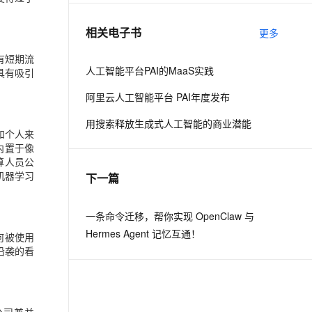
相关电子书
更多
息提取
与 AI 智能体进行实时音视频通话
从文本、图片、视频中提取结构化的属性信息
构建支持视频理解的 AI 音视频实时通话应用
有短期流
人工智能平台PAI的MaaS实践
具有吸引
t.diy 一步搞定创意建站
构建大模型应用的安全防护体系
阿里云人工智能平台 PAI年度发布
通过自然语言交互简化开发流程,全栈开发支持
通过阿里云安全产品对 AI 应用进行安全防护
用搜索释放生成式人工智能的商业潜能
和个人来
并内置于像
计算人员公
机器学习
下一篇
一条命令迁移，帮你实现 OpenClaw 与
Hermes Agent 记忆互通！
何被使用
沿袭的看