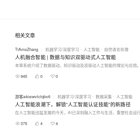
环境安装到容器、镜像操作以及生产环境如何部署开
&nbsp; &nbsp; 相关的阿里云产品：容器服务 ACK 
可伸缩的容器应用管理能力，支持企业级容器化应用
络和安全能力，打造云端最佳容器化应用运行环境。 
相关文章
https://www.aliyun.com/product/kubernetes
TiAmoZhang
|
机器学习/深度学习
人工智能
自然语言处理
人机融合智能 | 数据与知识双驱动式人工智能
945
0
0
游客a4oswvtctqbx6
|
机器学习/深度学习
数据采集
人工智能
人工智能浪潮下，解锁“人工智能认证技能”的新路径
375
4
4