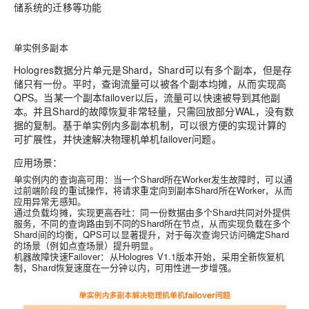
储系统的迁移等功能
单实例多副本
Hologres数据分片单元是Shard，Shard可以有多个副本，但是存
储只有一份。平时，查询流量可以被各个副本均摊，从而实现高
QPS。当某一个副本failover以后，流量可以快速被导到其他副
本。并且Shard的故障恢复非常轻量，只需回放部分WAL，没有数
据的复制。基于单实例内多副本机制，可以很方便的实现计算的
可扩展性，并快速解决物理机单机failover问题。
应用场景：
单实例内的查询高可用
：当一个Shard所在Worker发生故障时，可以通
过前端阶段的重试操作，将请求重定向到副本Shard所在Worker，从而
应用异常无感知。
通过负载均摊，实现更高吞吐
：同一份数据由多个Shard共同对外提供
服务，不同的查询路由到不同的Shard所在节点，从而实现负载在多个
Shard间的均衡，QPS可以显著提升，对于每次查询只访问确定Shard
的场景（例如点查场景）提升明显。
机器故障快速Failover
：从Hologres V1.1版本开始，采用全新恢复机
制，Shard恢复速度在一分钟以内，可用性进一步增强。