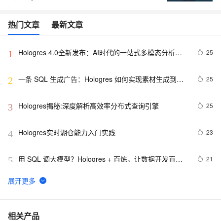
热门文章
最新文章
Hologres 4.0全新发布：AI时代的一站式多模态分析平
25
1
台
一条 SQL 生成广告：Hologres 如何实现素材生成到投
25
2
放分析一体化
Hologres揭秘:深度解析高效率分布式查询引擎
25
3
Hologres实时湖仓能力入门实践
23
4
用 SQL 调大模型？Hologres + 百炼，让数据开发直接
21
5
“对话”AI
实时数仓Hologres V2.2发布，Serverless Computing降
18
6
本20%
实时湖仓增强，Hologres + Flink构建企业级实时数仓
17
7
相关产品