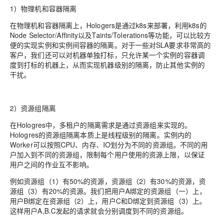
1）物理机和容器隔离
在物理机和容器隔离上，Hologers是通过k8s来部署，利用k8s的
Node Selector/Affinity以及Taints/Tolerations等功能，可以比较方
便的实现实例和实例间容器的隔离。对于一些对SLA要求非常高的
客户，我们还可以对机器单独打标，只允许某一个实例的容器调
度到打标的机器上，从而实现机器级别的隔离，防止其他实例的
干扰。
2）资源组隔离
在Hologres中，多租户的隔离需求是通过资源组来实现的。
Hologres的资源组隔离本质上是
线程级别的隔离
。实例内的
Worker可以按照CPU、内存、IO划分为不同的资源组。不同的用
户加入到不同的资源组，限制每个用户使用的资源上限，以保证
用户之间的作业互不影响。
例如资源组（1）有50%的资源，资源组（2）有30%的资源，资
源组（3）有20%的资源。我们把用户A绑定的资源组（一）上，
用户B绑定在资源组（2）上，用户C和D绑定到资源组（3）上。
这样用户A,B.C发起的请求就会分别调度到不同的资源组。