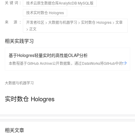
关键词：
技术云原生数据仓库AnalyticDB MySQL版
技术实时数仓 Hologres
来 源：
开发者社区
>
大数据与机器学习
>
实时数仓 Hologres
>
文章
> 正文
相关实践学习
基于Hologres轻量实时的高性能OLAP分析
本教程基于GitHub Archive公开数据集，通过DataWorks将GitHub中的项
⽬、行为等20多种事件类型数据实时采集至Hologres进行分析，同时使用
DataV内置模板，快速搭建实时可视化数据大屏，从开发者、项⽬、编程
大数据与机器学习
语⾔等多个维度了解GitHub实时数据变化情况。
实时数仓 Hologres
相关文章