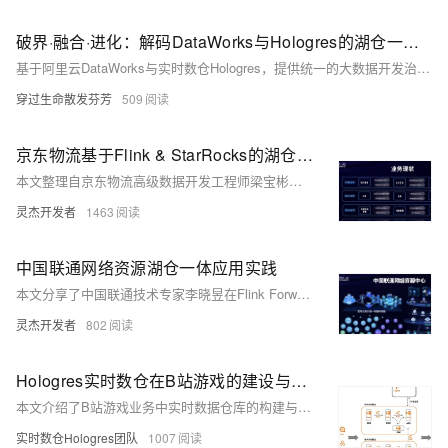
破界·融合·进化：解码DataWorks与Hologres的湖仓一体实践
基于阿里云DataWorks与实时数仓Hologres，提供统一的大数据开发治理平台与全链路实时分析能力。DataWorks支持多行业数据集成与管理，Hologres实现海量数据的实时写入与高性能查询分析，二者深度融合，助力企业构建高效、实时的数据驱动决策体系，加速数字化升级。
穿过生命散发芬芳
509
京东物流基于Flink & StarRocks的湖仓建设实践
本文整理自京东物流高级数据开发工程师梁宝彬在Flink Forward Asia 2024的分享，聚焦实时湖仓的探索与建设、应用实践、问题思考及未来展望。内容涵盖京东物流通过Flink和Paimon等技术构建实时湖仓体系的过程，解决复杂业务场景下的数据分析挑战，如多维OLAP分析、大屏监控等。同时，文章详细介绍了基于StarRocks的湖仓一体方案，优化存储成本并提升查询效率，以及存算分离的应用实践。最后，对未来数据服务的发展方向进行了展望，计划推广长周期数据存储服务和原生数据湖建设，进一步提升数据分析能力。
灵杰开发者
1463
中国联通网络资源湖仓一体应用实践
本文分享了中国联通技术专家李晓昱在Flink Forward Asia 2024上的演讲，介绍如何借助Flink+Paimon湖仓一体架构解决传统数仓处理百亿级数据的瓶颈。内容涵盖网络资源中心概况、现有挑战、新架构设计及实施效果。新方案实现了数据一致性100%，同步延迟从3小时降至3分钟，存储成本降低50%，为通信行业提供了高效的数据管理范例。未来将深化流式数仓与智能运维融合，推动数字化升级。
灵杰开发者
802
Hologres实时数仓在B站游戏的建设与实践
本文介绍了B站游戏业务中实时数据仓库的构建与优化过程。为满足日益增长的数据实时性需求，采用了Hologres作为核心组件优化传统Lambda架构，实现了存储层面的流批一体化及离线-实时数据的无缝衔接。文章详细描述了架构选型、分层设计（ODS、DWD、DIM、ADS）及关键技术挑战的解决方法，如高QPS点查、数据乱序重写等。目前，该实时数仓已广泛应用于运营分析、广告投放等多个场景，并计划进一步完善实时指标体系、扩展明细层应用及研发数据实时解析能力。
实时数仓Hologres团队
1007