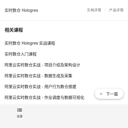
实时数仓 Hologres
Hologres V2.1版本发布，新增计算组实例构建高可用实
文档详情
产品详情
17
8
时数仓
森马基于MaxCompute+Hologres+DataWorks构建数据
17
9
相关课程
中台
技术原理，Hologres Binlog技术原理揭秘
16
10
实时数仓 Hologres 实战课程
实时数仓入门课程
阿里云实时数仓实战 - 项目介绍及架构设计
阿里云实时数仓实战 - 数据生成及采集
阿里云实时数仓实战 - 用户行为数仓搭建
下一篇
阿里云实时数仓实战 - 作业调度与数据可视化
查看更多
目录