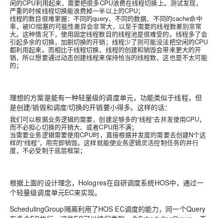
闲的CPU利用起来，需要把很多CPU浪费在线程切换上。测试发现，
严重的时候线程切换能浪费掉一半以上的CPU；
线程的数目很难掌握：不同的query、不同的数据、不同的cache命中
率，被IO阻塞的可能性差异会非常大，以至于需要的线程数差别非常
大。这种情况下，使用固定线程数目的线程池是很难受的。线程多了会
引起多余的切换，加剧切换的开销；线程少了则可能没法把空闲的CPU
都利用起来。而相比于线程切换，线程的创建和销毁会带来更大的开
销，所以想要通过动态创建线程来保持恰当的线程数，这也是不太可能
的；
理想的方案是能有一种轻量级的调度单元，功能类似于线程，但
是创建/销毁和调度/切换的开销要小得多。这样的话：
我们可以根据业务逻辑的需要，创建足够多的“线程”去并发使用CPU，
而不必担心切换的开销大、或者CPU用不满；
当需要业务逻辑需要使用CPU时，直接根据并发度的需要去创建N个这
样的“线程”，用完即销毁。这样就能使业务逻辑灵活控制任务的并行
度，不必受制于底层框架；
根据上面的设计理念，Hologres在自研调度系统HOS中，通过一
个轻量级调度单元EC来实现。
SchedulingGroup隔离利用了HOS EC调度的能力，同一个Query