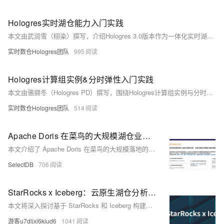
Hologres实时湖仓能力入门实践
本文由武润雪（栩染）撰写，介绍Hologres 3.0版本作为一体化实时湖仓平台的升级特性。其核心能力包括湖仓存储一体、多模式计算一体、分析服务一体及Data+AI一体，极大提升数据开发效率。文章详细解析了两种湖仓架构：MaxCompute + Hologres实现离线实时一体化，以及Hologres + DLF + OSS构建开放湖仓架构，并深入探讨元数据抽象、权限互通等重点功能，同时提供具体使用说明与Demo演示。
实时数仓Hologres团队
995
Hologres计算组实例&分时弹性入门实践
本文由骆撷冬（Hologres PD）撰写，围绕Hologres计算组实例与分时弹性的入门实践展开。内容分为三部分：第一部分介绍Hologres计算组实例的原理与架构，解决负载隔离、资源浪费、大任务和运维难题；第二部分演示计算组实例的入门实践，包括管理、授权、连接及监控等操作；第三部分讲解分时弹性的使用，涵盖配置方法、成本优化及监控告警。通过具体案例与操作步骤，帮助用户更好地理解和应用Hologres的弹性计算能力。
实时数仓Hologres团队
514
Apache Doris 在菜鸟的大规模湖仓业务场景落地实践
本文介绍了 Apache Doris 在菜鸟的大规模落地的实践经验，菜鸟为什么选择 Doris，以及 Doris 如何在菜鸟从 0 开始，一步步的验证、落地，到如今上万核的规模，服务于各个业务线，Doris 已然成为菜鸟 OLAP 数据分析的最优选型。
SelectDB
706
StarRocks x Iceberg：云原生湖仓分析技术揭秘与最佳实践
本文将深入探讨基于 StarRocks 和 Iceberg 构建的云原生湖仓分析技术，详细解析两者结合如何实现高效的查询性能优化。内容涵盖 StarRocks Lakehouse 架构、与 Iceberg 的性能协同、最佳实践应用以及未来的发展规划，为您提供全面的技术解读。 作者：杨关锁，北京镜舟科技研发工程师
游客u7dljxi6kiud6
1041