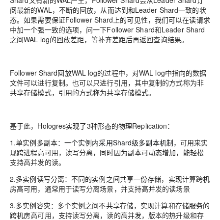
Shard又有新的WAL产生，Follower Shard会从Leader Shard订
阅最新的WAL，不断的回放，从而达到和Leader Shard一致的状
态。如果需要保证Follower Shard上的可见性，我们可以在读请求
中加一个强一致的选项，问一下Follower Shard和Leader Shard
之间WAL log的回放差距，等补齐差距后再返回查询结果。
Follower Shard回放WAL log的过程中，对WAL log中指向的数据
文件可以进行复制。也可以只进行引用，其中复制的方式称为非
共享存储模式，引用的方式称为共享存储模式。
基于此，Hologres实现了3种形态的物理Replication：
1.
单实例多副本
：一个实例内采用Shard级多副本机制，
可用来实
现跨进程高可用，读写分离，同时因为副本可动态增加，能轻松
支持高并发的读。
2.
多实例读写分离
：不同的实例之间共享一份存储，实现计算跨机
房高可用，通常用于读写分离场景，并支持高并发的读场景
3.
多实例容灾
：多个实例之间不共享存储，实现计算和存储服务的
跨机房高可用，支持读写分离，读的高并发，版本的热升级和存