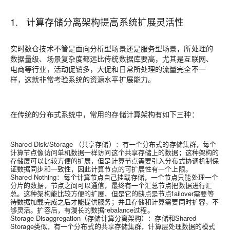
1. 计算存储分离架构提高系统扩展灵活性
实时数仓技术不管是面向分析型场景还是服务型场景，所处理的
数据量级、场景复杂度都远比传统数据库要高，尤其是互联网、
电商等行业，活动促销多，大促和日常所处理的流量完全不一
样，这就非常考验系统的资源水平扩展能力。
在传统的分布式系统中，常用的存储计算架构有如下三种：
Shared Disk/Storage （共享存储）：有一个分布式的存储集群，每个
计算节点像访问单机数据一样访问这个共享存储上的数据；这种架构的
存储层可以比较方便的扩展，但是计算节点需要引入分布式协调机制保
证数据同步和一致性，因此计算节点的可扩展性有一个上限。
Shared Nothing：每个计算节点自己挂载存储，一个节点只能处理一个
分片的数据，节点之间可以通信，最终有一个汇总节点把数据进行汇
总。这种架构能比较方便的扩展，但是它的缺点是节点failover需要等
待数据加载完成之后才能提供服务；并且存储和计算需要同时扩容，不
够灵活。扩容后，有漫长的数据rebalance过程。
Storage Disaggregation（存储计算分离架构）：存储和Shared
Storage类似，有一个分布式的共享存储集群，计算层处理数据的模式