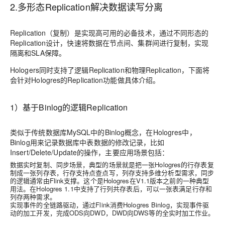
2.多形态Replication解决数据读写分离
Replication（复制）是实现高可用的必备技术，通过不同形态的
Replication设计，快速将数据在节点间、集群间进行复制，实现
隔离和SLA保障。
Hologers同时支持了逻辑Replication和物理Replication，下面将
会针对Hologres的Replication功能做具体介绍。
1）基于Binlog的逻辑Replication
类似于传统数据库MySQL中的Binlog概念，在Hologres中，
Binlog用来记录数据库中表数据的修改记录，比如
Insert/Delete/Update的操作，主要应用场景包括：
数据实时复制、同步场景
，典型的场景就是把一张Hologres的行存表复
制成一张列存表，行存支持点查点写，列存支持多维分析型需求，同步
的逻辑通常由Flink支撑。这个是Hologres在V1.1版本之前的一种典型
用法。在Hologres 1.1中支持了行列共存表后，可以一张表满足行存和
列存两种需求。
实现事件的全链路驱动
，通过Flink消费Hologres Binlog，实现事件驱
动的加工开发，完成ODS向DWD，DWD向DWS等的全实时加工作业。