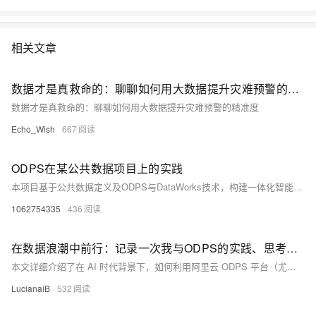
DataV内置模板，快速搭建实时可视化数据大屏，从开发者、项⽬、编程
语⾔等多个维度了解GitHub实时数据变化情况。
相关文章
数据才是真救命的：聊聊如何用大数据提升灾难预警的精准度
数据才是真救命的：聊聊如何用大数据提升灾难预警的精准度
Echo_Wish
667
ODPS在某公共数据项目上的实践
本项目基于公共数据定义及ODPS与DataWorks技术，构建一体化智能化数据平台，涵盖数据目录、归集、治理、共享与开放六大目标。通过十大子系统实现全流程管理，强化数据安全与流通，提升业务效率与决策能力，助力数字化改革。
1062754335
436
在数据浪潮中前行：记录一次我与ODPS的实践、思考与展望
本文详细介绍了在 AI 时代背景下，如何利用阿里云 ODPS 平台（尤其是 MaxCompute）进行分布式多模态数据处理的实践过程。内容涵盖技术架构解析、完整操作流程、实际部署步骤以及未来发展方向，同时结合 CSDN 博文深入探讨了多模态数据处理的技术挑战与创新路径，为企业提供高效、低成本的大规模数据处理方案。
LucianaiB
532