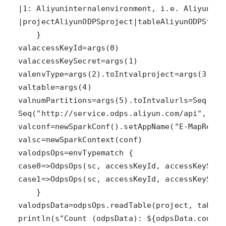
|
1
: 
Aliyun
internal
environment
, 
i
.
e
. 
Aliyun
ECS
|
project
Aliyun
ODPS
project
|
table
Aliyun
ODPS
tabl
val
accessKeyId
=
args
(
0
val
accessKeySecret
=
args
(
1
val
envType
=
args
(
2
).
toInt
val
project
=
args
(
3
val
table
=
args
(
4
val
numPartitions
=
args
(
5
).
toInt
val
urls
=
Seq
Seq
(
"http://service.odps.aliyun.com/api"
, 
"ht
val
conf
=
new
SparkConf
().
setAppName
(
"E-MapReduc
val
sc
=
new
SparkContext
(
conf
val
odpsOps
=
envType
match
case
0
=>
OdpsOps
(
sc
, 
accessKeyId
, 
accessKeySecr
case
1
=>
OdpsOps
(
sc
, 
accessKeyId
, 
accessKeySecr
val
odpsData
=
odpsOps
.
readTable
(
project
, 
table
,
println
(
s
"Count (odpsData): ${odpsData.count(