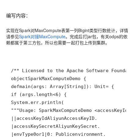
编写内容：
实现在Spark对MaxCompute表第一列Bigint类型行数统计，详情
请参见
Spark对接MaxCompute
。完成后打jar包，有关odps的依
赖都属于第三方包，所以也需要一起打包上传到集群。
/*
* Licensed to the Apache Software Foundatio
object
SparkMaxComputeDemo
def
main
(
args
: 
Array
[
String
]): 
Unit
=
if
 (
args
.
length
<
6
System
.
err
.
println
""
"Usage: SparkMaxComputeDemo <accessKeyId> <
|
|
accessKeyId
Aliyun
Access
Key
ID
|
accessKeySecret
Aliyun
Key
Secret
|
envType
0
or
1
|
0
: 
Public
environment