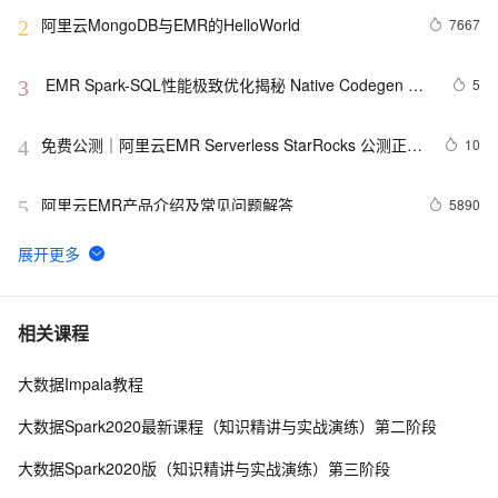
阿里云MongoDB与EMR的HelloWorld
7667
2
 EMR Spark-SQL性能极致优化揭秘 Native Codegen 
5
3
Framework
免费公测｜阿里云EMR Serverless StarRocks 公测正式
10
4
开启！
阿里云EMR产品介绍及常见问题解答
5890
5
紧跟科技步伐！全面剖析 助力云上Hadoop-EMR新特性
2
6
百观科技基于阿里云 EMR 的数据湖实践分享
4
7
相关课程
大数据Impala教程
EMR 弹性数据湖分析最佳实践
4
8
大数据Spark2020最新课程（知识精讲与实战演练）第二阶段
EMR Workflow 开启公测，100%兼容开源 Apache 
1
9
大数据Spark2020版（知识精讲与实战演练）第三阶段
DolphinScheduler