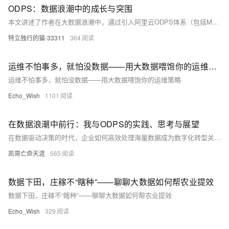
ODPS：数据浪潮中的成长与突围
本文讲述了作者在大数据浪潮中，通过引入阿里云ODPS体系（包括MaxCompute、DataWorks、Hologres）解决数据处理瓶颈、实现业务突破与个人成长的故事。从被海量数据困扰到构建“离线+实时”数据架构，ODPS不仅提升了数据处理效率，更推动了技术能力与业务影响力的双重跃迁。
特立独行的猫-33311
364
运维不怕事多，就怕没数据——用大数据喂饱你的运维策略
运维不怕事多，就怕没数据——用大数据喂饱你的运维策略
Echo_Wish
1101
在数据浪潮中前行：我与ODPS的实践、思考与展望
在数据驱动决策的时代，企业如何高效处理海量数据成为数字化转型关键。本文结合作者实践，深入解析阿里云自研大数据平台 ODPS 的技术优势与应用场景，涵盖 MaxCompute、DataWorks、Hologres 等核心产品，分享从数据治理到实时分析的落地经验，并展望其在 AI 与向量数据时代的发展前景。
凯哥亡命天涯
565
数据下田，庄稼不“瞎种”——聊聊大数据如何帮农业提效
数据下田，庄稼不“瞎种”——聊聊大数据如何帮农业提效
Echo_Wish
329