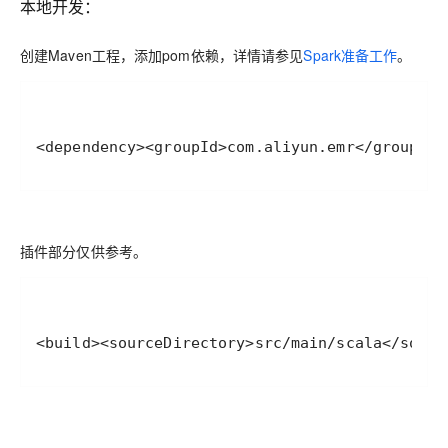
本地开发：
创建Maven工程，添加pom依赖，详情请参见
Spark准备工作
。
<
dependency
>
<
groupId
>
com.aliyun.emr
</
groupId
>
插件部分仅供参考。
<
build
>
<
sourceDirectory
>
src/main/scala
</
sourc