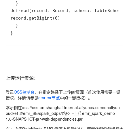
def
read
(
record
: 
Record
, 
schema
: 
TableSchema
):
record
.
getBigint
(
0
}
上传运行资源：
登录
OSS控制台
，在指定路径下上传jar资源（首次使用需要一键
授权，详情请参见
emr mr节点
中的一键授权）。
本示例在oss://oss-cn-shanghai-internal.aliyuncs.com/onaliyun-
bucket-2/emr_BE/spark_odps/路径下上传emr_spark_demo-
1.0-SNAPSHOT-jar-with-dependencies.jar。
注：由于DataWorks EMR 资源上限是50M，而带依赖的包通常大