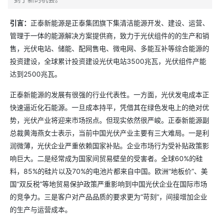
引言：
正泰新能源是正泰集团旗下集清洁能源开发、建设、运营、
管理于一体的能源解决方案提供商，致力于光伏组件的的生产和销
售，光伏电站、储能、配网售电、微电网、多能互补等综合能源的
投资建设，全球累计投资建设光伏电站3500兆瓦，光伏组件产能
达到2500兆瓦。
正泰新能源的发展有很强的行业代表性。一方面，光伏发电成本正
快速逼近化石能源。一旦成本持平，凭借其在绿色发电上的绝对优
势，光伏产业将迎来市场拐点。但现实依然很严峻。正泰新能源副
总裁黄海燕女士表示，当前中国光伏产业主要有三大难局。一是利
润微薄，光伏企业严重依赖国家补贴。企业市场行为受补贴政策影
响巨大。二是经常成为国家间贸易壁垒的受害者。全球60%的硅
料，85%的硅片以及70%的电池片都来自中国。欧洲“地板价”、美
国“双反税”等地贸易保护政策严重影响到中国光伏企业在国际市场
的竞争力。三是客户对产品品质的要求更为“苛刻”，间接增加企业
的生产与运营成本。