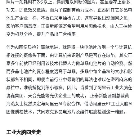
照片一般耗时在2秒以上，遇到难以判断的图片，甚至要花上更多
功夫，即低效又低质。而为了控制劳动力成本，正泰同其它多晶电
池生产企业一样，不得已采用抽检方式，这就导致出现漏网之鱼，
影响客户满意度。正泰新能源寄希望利用AI图像技术，由人工抽检
变为机器全检，提升产品出厂合格率。
何为AI图像质检？简单地讲，就是将一块电池片放到一个与计算机
相连接的摄像头下面，由计算机来识别产品是否存在缺陷。其实正
泰多年前就已经利用该技术代替人力做单晶电池片的自动检测。然
而多晶电池片的复杂程度远高于单晶，多晶中每个晶粒的大小和形
状都各不相同，即便当前行业中最聪明的算法也难以在密密麻麻的
晶粒中，准确捕捉到细小瑕疵。因此，当看到了阿里云工业大脑在
协鑫集团、天合光能等光伏企业上的成功， 正泰新能源副总裁黄
海燕女士毅然决定与阿里云AI专家合作，借助阿里云ET工业大脑AI
图像质检技术，共同攻克多晶电池片及组件瑕疵检测这一难题。
工业大脑四步走