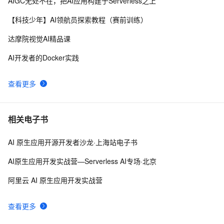
AIGC无处不在，把AI应用构建于Serverless之上
【学习记录】《DeepLearning.ai》第十课：卷积神经网
10
10
【科技少年】AI领航员探索教程（赛前训练）
络(Convolutional Neural Networks)
达摩院视觉AI精品课
AI开发者的Docker实践
查看更多
相关电子书
AI 原生应用开源开发者沙龙·上海站电子书
AI原生应用开发实战营—Serverless AI专场·北京
阿里云 AI 原生应用开发实战营
查看更多