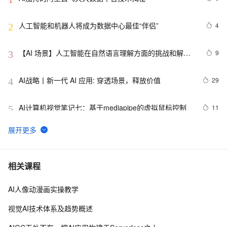
人工智能和机器人将成为数据中心最佳“伴侣”
4
2
【AI 场景】人工智能在自然语言理解方面的挑战和解决
9
3
方案
AI战略丨新一代 AI 应用: 穿透场景，释放价值
29
4
AI计算机视觉笔记七：基于mediapipe的虚拟鼠标控制
11
5
AAAI,ICML,CVPR,NeurIPS...31篇国际七大AI顶会2021
7
6
年度Best Papers 一文回顾（1）
视觉AI五天训练营教程 Day 1
2
7
相关课程
AI人像动漫画实操教学
固特异（Goodyear）利用人工智能和物联网实现数字化
10
8
转型的惊人方式
视觉AI技术体系及趋势概述
AI战略丨协同共治，应对 AI 时代安全新挑战
6
9