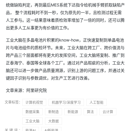
统做缺陷判定，再到最后MES系统下达指令给机械手臂抓取缺陷产
品， 整个流程耗时不到一秒，仅为原先的一半，且检测过程无需
人工参与。这一结果意味着质检效率增加了一倍的同时，还可以腾
出更多人工从事更为有价值的工作。
工业大脑在多晶电池片积累的know-how，正快速复制到单晶电池
片与电池组件的质检环节。未来，工业大脑在跨工厂、跨价值流与
跨产品三个层面都将有更大的发挥空间，工业大脑将复制、推广到
正泰海宁、泰国等全球各个工厂。通过对产品瑕疵的分析，工业大
脑还可以进一步做产品质量溯源，识别上游的问题工序，并通过关
键因子识别与参数调优，对生产工艺进行改善。
文章来源：阿里研究院
文章标签：
计算机视觉
机器学习/深度学习
人工智能
数据采集
新制造
新能源
算法
云计算
工业大脑
大数据
关键词：
能源AI
AI新能源