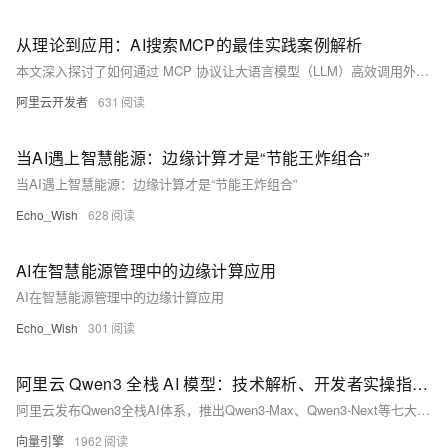
从理论到应用：AI搜索MCP的最佳实践案例解析
本文深入探讨了如何通过 MCP 协议让大语言模型（LLM）高效调用外部工具，并结合多个实际场景展示了 MCP 在 AI 应用中的价值和未来潜力。
阿里云开发者
631
当AI遇上智慧能源：边缘计算才是“节能王炸组合”
当AI遇上智慧能源：边缘计算才是“节能王炸组合”
Echo_Wish
628
AI在智慧能源管理中的边缘计算应用
AI在智慧能源管理中的边缘计算应用
Echo_Wish
301
阿里云 Qwen3 全栈 AI 模型：技术解析、开发者实操指南与 100 万企业落地案例
阿里云发布Qwen3全栈AI体系，推出Qwen3-Max、Qwen3-Next等七大模型，性能全球领先，开源生态超6亿次下载。支持百万级上下文、多模态理解，训练成本降90%，助力企业高效落地AI。覆盖制造、金融、创作等场景，提供无代码与代码级开发工具，共建超级AI云生态。
向量引擎
1962