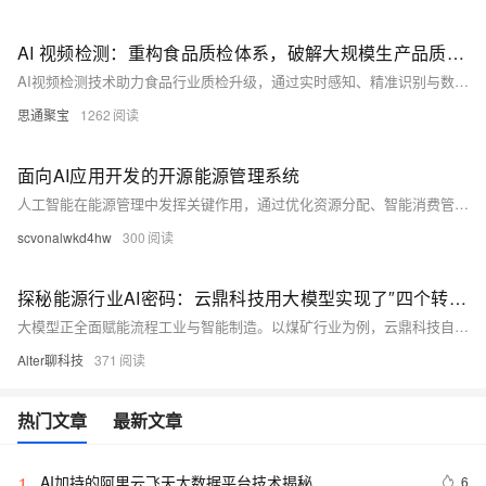
AI 视频检测：重构食品质检体系，破解大规模生产品质难题
AI视频检测技术助力食品行业质检升级，通过实时感知、精准识别与数据驱动，实现从加工到成品的全流程智能管控，解决传统质检效率低、标准不统一等问题。
思通聚宝
1262
面向AI应用开发的开源能源管理系统
人工智能在能源管理中发挥关键作用，通过优化资源分配、智能消费管理、精准监测预测以及改善客户体验等多方面推动行业转型。MyEMS作为重要工具，基于Python语言集成AI技术，实现数据采集处理、负荷预测、能源优化控制、故障诊断预警及可视化展示等功能，提供全面智能化解决方案，助力可持续发展与能源效率提升。
scvonalwkd4hw
300
探秘能源行业AI密码：云鼎科技用大模型实现了″四个转变″
大模型正全面赋能流程工业与智能制造。以煤矿行业为例，云鼎科技自2022年起探索大模型应用，从验证到研发再到推广，构建了“1+4+N”智能化方案，实现115类场景落地，并拓展至化工、电力等领域。大模型带来“四个改变”：由被动监管转向本质安全、劳动密集转向精简高效、粗放管理转向质量效益、分散重复转向集约高效。实际成效显著，如兴隆庄煤矿减少岗位人员39人，济宁二号井煤矿每年增利400多万。云鼎科技还基于DeepSeek等模型打造垂域矿山大模型，推动全产业智能化升级，助力企业轻松算清经济账，吸引更多企业拥抱大模型浪潮。
Alter聊科技
371
热门文章
最新文章
AI加持的阿里云飞天大数据平台技术揭秘
6
1