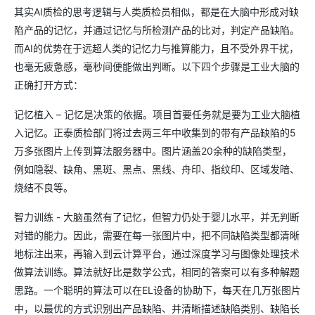
其实AI质检的思考逻辑与人类质检员相似，都是在大脑中形成对缺
陷产品的记忆，并通过记忆与所检测产品的比对，判定产品缺陷。
而AI的优势在于远超人类的记忆力与推算能力，且不受外界干扰，
也毫无疲惫感，毫秒间便能做出判断。以下四个步骤是工业大脑的
正确打开方式：
记忆植入 – 记忆是决策的依据。项目首要任务就是要为工业大脑植
入记忆。正泰质检部门将过去两三年中收集到的带有产品缺陷的5
万多张图片上传到算法服务器中。图片涵盖20余种的缺陷类型，
例如隐裂、缺角、黑斑、黑点、黑线、舟印、指纹印、区域发暗、
烧结不良等。
智力训练 - 大脑虽然有了记忆，但智力仍处于婴儿水平，并无判断
对错的能力。因此，需要在每一张图片中，把不同缺陷类型都清晰
地标注出来，再输入到云计算平台，通过深度学习与图像处理技术
做算法训练。算法就好比是数学公式，相同的答案可以有多种解题
思路。一个聪明的算法可以在EL设备的协助下，每天在几万张图片
中，以最优的方式识别出产品缺陷、并清晰描述缺陷类别、缺陷长