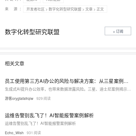
来 源：
开发者社区
>
数字化转型研究联盟
>
文章
> 正文
数字化转型研究联盟
+ 订阅
相关文章
员工使用第三方AI办公的风险与解决方案：从三星案例看AI的数据防泄漏
生成式AI提升办公效率，也带来数据泄露风险。三星、迪士尼案例揭示敏感信息外泄隐患。AI-FOCUS团队建议构建“流式网关+DLP”防护体系，实现分级管控、全程审计，平衡安全与创新。
游客orygtafafrqiw
929
运维告警别乱飞了！AI智能报警案例解析
运维告警别乱飞了！AI智能报警案例解析
Echo_Wish
931