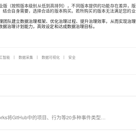
业版（按照版本级别从低到高排列），不同版本提供的功能存在差异，版
，结合自身需要，选择合适的版本购买。若所购买的版本无法满足您的业
数据治理团队建立数据治理框架、优化治理过程、提升治理效率，从而实现治
数据治理计划能力，高效设定和达成数据治理目标。
工智能
数据采集
数据可视化
安全
aWorks将GitHub中的项⽬、行为等20多种事件类型数
aV内置模板，快速搭建实时可视化数据大屏，从开发