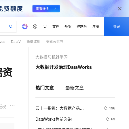
文档
备案
控制台
注册
登录
lvus
DataV
免费试用
探索云世界
验
作计划
器
AI 活动
专业服务
服务伙伴合作计划
开发者社区
加入我们
产品动态
服务平台百炼
阿里云 OPC 创新助力计划
大数据与机器学习
一站式生成采购清单，支持单品或批量购买
可编辑精美 PPT 文稿
S产品伙伴计划（繁花）
峰会
CS
造的大模型服务与应用开发平台
Agency Agents：拥有专属领域专家
AI 生产力先锋
Al MaaS 服务伙伴赋能合作
域名
博文
Careers
PolarDB Agentic Database
至高可申请百万元
大数据开发治理DataWorks
据资
 轻松生成专业的 PPT
开启高性价比 AI 编程新体验
弹性可伸缩的云计算服务
先锋实践拓展 AI 生产力的边界
发布
多领域专家智能体,一键组建 AI 虚拟交付团队
Token 补贴，五大权
计划
海大会
伙伴信用分合作计划
商标
问答
社会招聘
益加速 OPC 成功
帕鲁游戏服务器
SS
HappyHorse 打造一站式影视创作平台
飞天发布时刻
HOT
秒悟 Meoo CLI 支持一键部
划
备案
电子书
校园招聘
联机服务器，轻松开启游戏
视频创作，一键激活电商全链路生产力
稳定、安全、高性价比、高性能的云存储服务
所见，即是所愿
署项目至阿里云账号
可视化编排打通从文字构思到成片全链路闭环
热门文章
最新文章
更多支持
划
公司注册
镜像站
视频生成
语音识别与合成
 智能体与工作流应用
漫剧工坊：一站式动画创作平台
AI 实训营
Flink OSS 支持
合作伙伴培训与认证
划
上云迁移
站生成，高效打造优质广告素材
全接入的云上超级电脑
通过阿里云百炼高效搭建AI应用,助力高效开发
快速生产连贯的高质量长漫剧
从基础到进阶，Agent 创客手把手教你
AssumeRole 角色自定义
版权
云上一指禅：大数据产品
lScope
196
我要反馈
e-1.1-T2V
Qwen3-TTS-Flash
查询合作伙伴
n Alibaba Cloud ISV 合作
代维服务
DataWorks每日问答
建企业门户网站
10 分钟搭建微信、支付宝小程序
百炼 Qwen3.7-Flash 系列模
畅细腻的高质量视频
离线语音合成大模型，多语言方言自适应，低延迟高稳定
DataWorks售前咨询
63
创新加速
ope
登录合作伙伴管理后台
我要建议
站，无忧落地极速上线
以可视化方式快速构建移动和 PC 门户网站
国内短信简单易用，安全可靠，秒级触达，全球覆盖200+国家和地区。
高效部署网站，快速应用到小程序
型发布