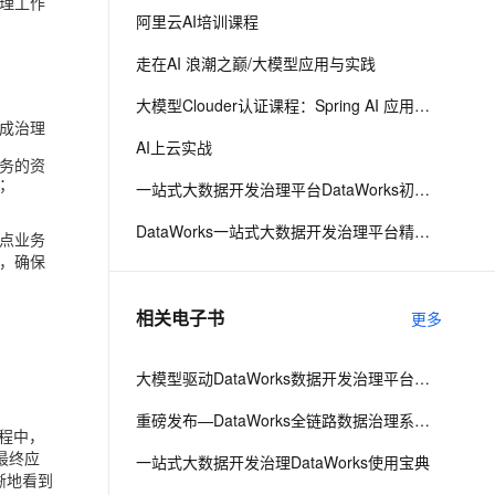
理工作
阿里云AI培训课程
息提取
与 AI 智能体进行实时音视频通话
走在AI 浪潮之巅/大模型应用与实践
从文本、图片、视频中提取结构化的属性信息
构建支持视频理解的 AI 音视频实时通话应用
大模型Clouder认证课程：Spring AI 应用开发（入门）
成治理
t.diy 一步搞定创意建站
构建大模型应用的安全防护体系
AI上云实战
通过自然语言交互简化开发流程,全栈开发支持
通过阿里云安全产品对 AI 应用进行安全防护
务的资
；
一站式大数据开发治理平台DataWorks初级课程
DataWorks一站式大数据开发治理平台精品课程
重点业务
，确保
相关电子书
更多
大模型驱动DataWorks数据开发治理平台智能化升级
重磅发布—DataWorks全链路数据治理系列新品
程中，
最终应
一站式大数据开发治理DataWorks使用宝典
晰地看到