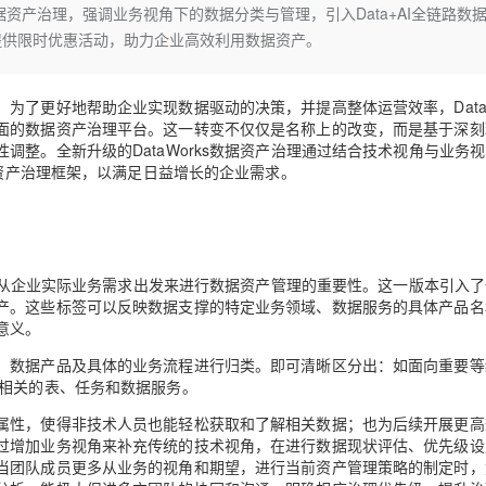
Deepseek-v4-pro
HappyHors
数据资产治理，强调业务视角下的数据分类与管理，引入Data+AI全链路数
同享
万小智 AI 建站低至 15元/月
Qoder CN
AI 短剧/漫剧
云原生数据库 
快递物流查询
WordPress
成为服务伙
高校合作
提供限时优惠活动，助力企业高效利用数据资产。
点，立即开启云上创新
覆盖公网/内网、递归/权威、移动APP等全场景解析服务
送.CN域名，送备案服务码
基于千问大模型等，支持代码智能生成、研发智能问答
AI助力短剧
态智能体模型
旗舰 MoE 大模型，百万上下文与顶尖推理能力
图生视频，流
Ubuntu
服务生态伙伴
云工开物
企业应用
Works
Night Plan 支持 Qwen 3.8-Max
云原生大数据计算服务 MaxCompute
AI 办公
容器服务 Kub
NEW
GLM-5.2
Wan2.7-T
Red Hat
了更好地帮助企业实现数据驱动的决策，并提高整体运营效率，DataW
30+ 款产品免费体验
Data Agent 驱动的一站式 Data+AI 开发治理平台
夜间 5 折，Qwen/Meoo/TokenPlan 客户专享
面向分析的企业级SaaS模式云数据仓库
AI智能应用
提供一站式管
科研合作
视觉 Coding、空间感知、多模态思考等全面升级
1M上下文，专为长程任务能力而生
面的数据资产治理平台。这一转变不仅仅是名称上的改变，而是基于深刻
ERP
堂（旗舰版）
SUSE
整。全新升级的DataWorks数据资产治理通过结合技术视角与业务
智能客服
CRM
据资产治理框架，以满足日益增长的企业需求。
防护产品
2个月
自动承接线索
建站小程序
OA 办公系统
AI 应用构建
大模型原生
力提升
财税管理
模板建站
Qoder
大模型服务平台百炼-应用模版
HOT
NEW
面向真实软件
个人版上线、团队版降价；千问3.8-Max首发发尝鲜
丰富多元化的应用模版和解决方案
调了从企业实际业务需求出发来进行数据资产管理的重要性。这一版本引入
400电话
定制建站
产。这些标签可以反映数据支撑的特定业务领域、数据服务的具体产品名
万有无界
大模型服务平台百炼-智能体
方案
广告营销
模板小程序
意义。
的模型效果
灵活可视化地构建企业级 Agent
定制小程序
、数据产品及具体的业务流程进行归类。即可清晰区分出：如面向重要等
景相关的表、任务和数据服务。
秒悟
人工智能平台 PAI
APP 开发
云端极速 AI 
新一代 AI 视频生成模型，深度适配广告营销等场景
AI Native 的算法工程平台，一站式完成建模、训练、推理服务部署
属性，使得非技术人员也能轻松获取和了解相关数据；也为后续开展更高
建站系统
过增加业务视角来补充传统的技术视角，在进行数据现状评估、优先级设
当团队成员更多从业务的视角和期望，进行当前资产管理策略的制定时，