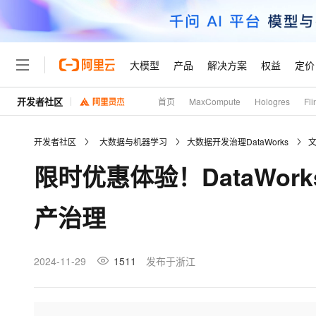
大模型
产品
解决方案
权益
定价
开发者社区
首页
MaxCompute
Hologres
Fli
大模型
产品
解决方案
权益
定价
云市场
伙伴
服务
了解阿里云
精选产品
精选解决方案
普惠上云
产品定价
精选商城
成为销售伙伴
售前咨询
为什么选择阿里云
千问AI平台
开发者社区
大数据与机器学习
大数据开发治理DataWorks
了解云产品的定价详情
大模型服务平台百炼
睿译宝，AI翻译排版一
普惠上云 官方力荐
分销伙伴
在线服务
网站建设
什么是云计算
大
限时优惠体验！DataWo
大模型服务与应用平台
上传文档即自动完成翻译和
云服务器38元/年起，超
咨询伙伴
多端小程序
技术领先
云上成本管理
售后服务
轻量应用服务器
GLM-5.2：长任务时代
官方推荐返现计划
大模型
精选产品
精选解决方案
Salesforce 国际版订阅
稳定可靠
产治理
管理和优化成本
推荐新用户得奖励，单订单
销售伙伴合作计划
自助服务
友盟天域
安全合规
人工智能与机器学习
AI
文本生成
云数据库 RDS
Hermes Agent，打造
云工开物
无影生态合作计划
在线服务
观测云
分析师报告
自主进化，持久记忆，越用
高校专属算力普惠，学生认
计算
互联网应用开发
2024-11-29
1511
发布于浙江
Qwen3.8-Max
HOT
Salesforce On Alibaba C
工单服务
Tuya 物联网平台阿里云
研究报告与白皮书
人工智能平台 PAI
快速拥有专属 OpenClaw
大模
Consulting Partner 合
大数据
容器
智能体时代全能旗舰模型
免费试用
短信专区
一站式AI开发、训练和推
蓝凌 OA
AI 大模型销售与服务生
现代化应用