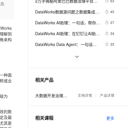
安全
2万字揭秘阿里巴巴数据治理平台
63
我要投诉
e-1.1-I2V
Cosyvoice-V3-Flash
据血
PolarDB
上云场景组合购
伴
DataWorks建设实践
Qoder CN V1.7.0 发布
漫剧创作，剧本、分镜、视频高效生成
100%兼容MySQL、PostgreSQL，兼容Oracle，支持集中和分布式
覆盖90%+业务场景，专享组合折扣价
畅自然，细节丰富
高表现力语音合成大模型，语音克隆听感自然
DataWorks数据源问题之数据集成任
45
VPN
务报错如何解决
ernetes 版 ACK
云聚AI 严选权益
DataWorks AI助理：一句话，帮你搞
云安全中心 AI BAS 智能自动
37
SSL 证书
2V
Fun-ASR
orks
，一键激活高效办公新体验
理容器应用的 K8s 服务
精选AI产品，从模型到应用全链提效
化模拟渗透攻击产品发布
定研发周报！
文戏情感细腻自然，动作戏激烈拳拳到肉，实现更强表演能力
支持中英文自由切换，具备更强的噪声鲁棒性
DataWorks AI助理：在钉钉让AI助理
理解到
堡垒机
34
视角来构
AI 用量加速计划
帮你盯任务、修问题
DataWorks ChatBI 会话支持
防火墙
DataWorks Data Agent：一句话搞
33
、识别商机，让客服更高效、服务更出色。
新老同享，达量后返
上传临时文件分析
定数据开发，让周期从天级到分钟级
主机安全
应用
DataWorks：新一代 Data+AI 数据开
32
发与数据治理平台演进
DataWorks Copilot 集成Qwen3-
30
千问办公
NEW
AI 应用及服务市场
235B-A22B混合推理模型，数据开发
的智能体编程平台
一站式AI生产力平台
了一种面
大数据&AI的16种可能，2020阿里云
30
相关产品
与分析效率再升级！
称或业
AI 应用
客户最佳实践合集下载
伶鹊
企业级人与Agent协作平台，接入和调度多个数字员工
智能客服平台，对话机器人、对话分析、智能外呼
大模型
大数据开发治理平台 DataWorks
文档详情
产品详情
级为
大模型服务平台百炼 - 全妙
自然语言处理
应用创作平台
多模态内容创作工具，已接入 DeepSeek
效的数
数据标注
定及最
相关课程
更多
尤其是
机器学习