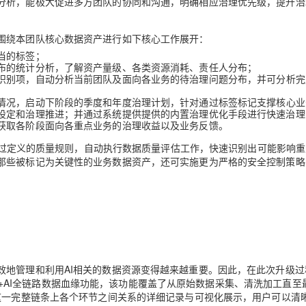
分析，能极大促进多方团队的协同和沟通，明确相应治理优先级，提升治
AI 应用
10分钟微调：让0.6B模型媲美235B模
多模态数据信
围绕本团队核心数据资产进行如下核心工作展开：
型
依托云原生高可用架构,实现Dify私有化部署
当的标签；
用1%尺寸在特定领域达到大模型90%以上效果
布的统计分析，了解资产量级、各类资源消耗、责任人分布；
识别项，自动分析当前团队及面向各业务的待治理问题分布，并可分析完
一个 AI 助手
超强辅助，Bol
即刻拥有 DeepSeek-R1 满血版
在企业官网、通讯软件中为客户提供 AI 客服
情况，启动下阶段的季度和年度治理计划，针对通过标签标记支撑核心业
多种方案随心选，轻松解锁专属 DeepSeek
设定和治理推进；并通过系统提供提供的内置治理优化手段进行快速治理
获取各阶段面向各重点业务的治理收益以及业务反馈。
户通过定义的质量规则，自动执行数据质量评估工作，快速识别出可能影响
那些被标记为关键性的业务数据资产，还可实施更为严格的安全控制策略
效地管理和利用AI相关的数据资源变得越来越重要。因此，在此次升级过
ata+AI全链路数据血缘功能，该功能覆盖了从原始数据采集、清洗加工直至
这一完整链条上各个环节之间关系的详细记录与可视化展示，用户可以清