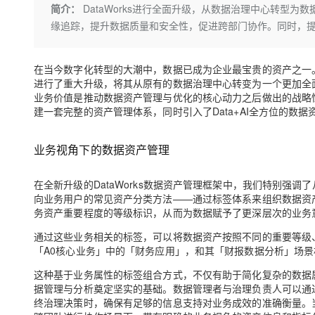
存储
天池大赛
Qwen3.7-Plus
简介：
DataWorks进行全面升级，从数据治理中心转型为
云解析DNS
解决方案免费试用 新老
电子合同
缘追踪，提升数据质量和安全性，促进跨部门协作。同时，
最高领取价值200元试用
能看、能想、能动手的多模
安全
网络与CDN
AI 算法大赛
畅捷通
大数据开发治理平台 Data
AI 产品 免费试用
网络
安全
云开发大赛
Qwen3-VL-Plus
Tableau 订阅
在当今数字化转型的大潮中，数据已成为企业最宝贵的资产之一。为
1亿+ 大模型 tokens 和 
进行了重大升级，将其从原有的数据治理中心转变为一个更加全
可观测
入门学习赛
中间件
AI空中课堂在线直播课
业务价值是推动数据资产管理与优化的核心动力之后做出的战略性调
云防火墙
140+云产品 免费试用
建一套完整的资产管理体系，同时引入了Data+AI全方位的数
上云与迁云
云原生的云上边界网络安全
产品新客免费试用，最长1
数据库
生态解决方案
大模型服务
企业出海
大模型ACA认证体验
大数据计算
业务视角下的数据资产管理
助力企业全员 AI 认知与能
行业生态解决方案
千问AI平台-Token Plan
政企业务
媒体服务
在全新升级的DataWorks数据资产管理框架中，我们特别强
开发者生态解决方案
向业务用户的常见资产分类方法——通过标签体系来组织数据资
企业服务与云通信
千问AI平台-模型体验
AI 开发和 AI 应用解决
务资产重要程度的等级标识，从而为数据赋予了更深层次的业务
在线体验全尺寸、多种模态
域名与网站
通过这些业务相关的标签，可以将数据资产按照不同的重要等级
「A0核心业务」中的「财务应用」，和其「财报数据分析」场
Happy 系列大模型
终端用户计算
这种基于业务属性的标签组合方式，不仅有助于简化复杂的数据
Serverless
据管理与分析奠定坚实的基础。数据管理者与治理负责人可以通
终治理决策时，确保有足够的信息支持对业务成效的准确衡量。
开发工具