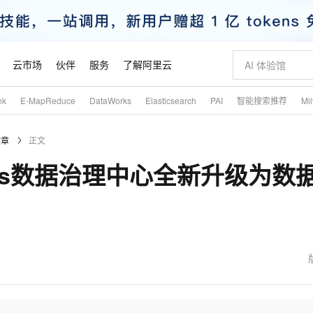
云市场
伙伴
服务
了解阿里云
nk
E-MapReduce
DataWorks
Elasticsearch
PAI
智能搜索推荐
Mi
AI 特惠
数据与 API
成为产品伙伴
企业增值服务
最佳实践
价格计算器
AI 场景体
基础软件
产品伙伴合
阿里云认证
市场活动
配置报价
大模型
文章
正文
自助选配和估算价格
步到位
智启 AI 普惠权益
产品生态集成认证中心
企业支持计划
云上春晚
域名与网站
Qwen Audio：打造专属 AI 语音助手
千问官方 MaaS 平台，为开发者和 Agent 而生，新用户赠送 1 亿 + tokens 额度
一句话生成原生
AI Coding
阿里云Maa
2026 阿里云
云服务器 E
为企业打
数据集
Windows
大模型认证
模型
NEW
NEW
rks数据治理中心全新升级为数
格式还原
值低价云产品抢先购
至高享 1亿+免费 tokens，加速 Al 应用落地
提供智能易用的域名与建站服务
Qwen-Audio-3.0-Realtime 端到端实时语音角色扮演
输入一句话想法,
智能编程，一键
安全可靠、
产品生态伙伴
专家技术服务
云上奥运之旅
弹性计算合作
阿里云中企出
手机三要素
宝塔 Linux
全部认证
价格优势
开源旗舰模型
即刻拥有 DeepSeek-V4-Pro
阿里云 OPC 创新助力计划
千问大模型
一键部署幻兽
AI 电商营销
对象存储 O
大模型
产品生态伙伴工作台
企业增值服务台
云栖战略参考
云存储合作计
云栖大会
身份实名认证
CentOS
训练营
推动算力普惠，释放技术红利
最高返9万
真正可用的 1M 上下文,一次完成代码全链路开发
快速构建应用程序和网站，即刻迈出上云第一步
轻松解锁专属 DeepSeek-V4-Pro
至高百万元 Token 补贴，加速一人公司成长
多元化、高性能、安全可靠的大模型服务
一键购买专属
从图文生成到
云上的中国
数据库合作计
活动全景
短信
Docker
图片和
自进化智能体
5 分钟轻松部署专属 QwenPaw
Token Plan 模型订阅计划
数字证书管理服务（原SSL证书）
高效搭建 AI
AI 广告创作
无影云电脑
企业成长
NEW
HOT
信息公告
看见新力量
云网络合作计
OCR 文字识别
JAVA
越聪明
证享300元代金券
全托管，含MySQL、PostgreSQL、SQL Server、MariaDB多引擎
Qwen3.8-Max 首发尝鲜，限时加量 10 倍，夜间低至2折
实现全站 HTTPS，呈现可信的 Web 访问
从聊天伙伴进化为能主动干活的本地数字员工
图文、视频一
随时随地安
魔搭 Mode
Kimi-K3
HappyHors
NEW
loud
服务实践
官网公告
金融模力时刻
Salesforce O
版
发票查验
全能环境
Claude Code + GStack 打造工程团队
千问办公，限时限量积分加倍
Qoder
低代码高效构
AI 建站
短信服务
型
NEW
作计划
Kimi 最新旗舰模型，长程编程与推理利器
让文字生成流
计划
创新中心
魔搭 ModelSc
健康状态
理服务
让AI从“聊天伙伴”进化为能干活的“数字员工”
安装技能 GStack，拥有专属 AI 工程团队
你的AI工作搭子，覆盖日常办公高频场景
面向真实软件的智能体编程平台
0 代码专业建
客户案例
天气预报查询
操作系统
态合作计划