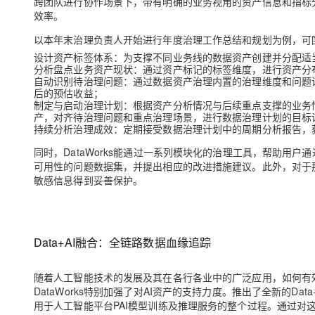
跨团队进行协作场景下，带有明确的业务视角的资产信息和指标
大模型解决方案
效率。
迁移与运维管理
快速部署 Dify，高效搭建 
以本年末治理负责人开始进行年度治理工作总结和规划为例，可
设计资产标签体系
专有云
：为支撑不同业务线的数据资产创建并分配适
分析盘点业务资产现状
：通过资产标记的标签维度，进行资产分
自动识别待治理问题：
通过数据资产治理内置的治理维度和问题
10 分钟在聊天系统中增加
后的预估收益；
制定与启动治理计划：
根据资产分析情况与后续重点支撑的业务
产，对齐待治理问题和重点治理场景，进行数据治理计划的目标
持续分析治理成效：
定期接受数据治理计划中的周期分析报告，
同时，DataWorks能通过一系列模块化的治理工具，帮助用
可用性的问题数据集，并提出相应的改进措施建议。此外，对于
敏感信息得到妥善保护。
Data+AI融合：全链路数据血缘追踪
随着人工智能技术的发展及其在各行各业中的广泛应用，如何有
DataWorks特别加强了对AI资产的支持力度。推出了全新的D
用于人工智能平台PAI模型训练及推理服务的整个过程。通过对