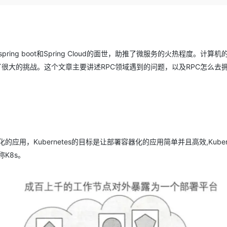
Deepseek-v4-pro
HappyHors
同享
万小智 AI 建站低至 15元/月
Qoder CN
AI 短剧/漫剧
云原生数据库 
快递物流查询
WordPress
成为服务伙
高校合作
点，立即开启云上创新
覆盖公网/内网、递归/权威、移动APP等全场景解析服务
送.CN域名，送备案服务码
基于千问大模型等，支持代码智能生成、研发智能问答
AI助力短剧
态智能体模型
旗舰 MoE 大模型，百万上下文与顶尖推理能力
图生视频，流
Ubuntu
服务生态伙伴
云工开物
企业应用
Works
Night Plan 支持 Qwen 3.8-Max
云原生大数据计算服务 MaxCompute
AI 办公
容器服务 Kub
NEW
GLM-5.2
Wan2.7-T
Red Hat
30+ 款产品免费体验
Data Agent 驱动的一站式 Data+AI 开发治理平台
夜间 5 折，Qwen/Meoo/TokenPlan 客户专享
面向分析的企业级SaaS模式云数据仓库
AI智能应用
提供一站式管
科研合作
ring boot和Spring Cloud的面世，助推了微服务的火热程度。计算
视觉 Coding、空间感知、多模态思考等全面升级
1M上下文，专为长程任务能力而生
ERP
堂（旗舰版）
SUSE
很大的挑战。这个文章主要讲述RPC领域遇到的问题，以及RPC怎么去拥
智能客服
CRM
防护产品
2个月
自动承接线索
建站小程序
OA 办公系统
AI 应用构建
大模型原生
力提升
财税管理
模板建站
Qoder
大模型服务平台百炼-应用模版
HOT
NEW
面向真实软件
个人版上线、团队版降价；千问3.8-Max首发发尝鲜
丰富多元化的应用模版和解决方案
400电话
定制建站
应用，Kubernetes的目标是让部署容器化的应用简单并且高效,Kubern
万有无界
大模型服务平台百炼-智能体
方案
广告营销
模板小程序
称K8s。
的模型效果
灵活可视化地构建企业级 Agent
定制小程序
秒悟
人工智能平台 PAI
APP 开发
云端极速 AI 
新一代 AI 视频生成模型，深度适配广告营销等场景
AI Native 的算法工程平台，一站式完成建模、训练、推理服务部署
建站系统