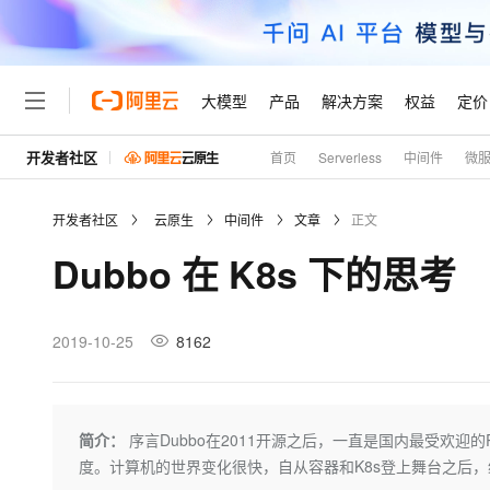
大模型
产品
解决方案
权益
定价
开发者社区
首页
Serverless
中间件
微
大模型
产品
解决方案
权益
定价
云市场
伙伴
服务
了解阿里云
精选产品
精选解决方案
普惠上云
产品定价
精选商城
成为销售伙伴
售前咨询
为什么选择阿里云
千问AI平台
开发者社区
云原生
中间件
文章
正文
了解云产品的定价详情
大模型服务平台百炼
千问办公，解锁你的工作
普惠上云 官方力荐
分销伙伴
在线服务
网站建设
什么是云计算
大
Dubbo 在 K8s 下的思考
大模型服务与应用平台
企业级Agent产品，直接
云服务器38元/年起，超
咨询伙伴
多端小程序
技术领先
云上成本管理
售后服务
轻量应用服务器
Agency Agents：拥
官方推荐返现计划
大模型
精选产品
精选解决方案
Salesforce 国际版订阅
稳定可靠
管理和优化成本
推荐新用户得奖励，单订单
销售伙伴合作计划
2019-10-25
8162
自助服务
友盟天域
安全合规
人工智能与机器学习
AI
文本生成
云数据库 RDS
HappyHorse 打造一
云工开物
无影生态合作计划
在线服务
观测云
分析师报告
高校专属算力普惠，学生认
计算
互联网应用开发
Qwen3.8-Max
HOT
Salesforce On Alibaba C
工单服务
Tuya 物联网平台阿里云
研究报告与白皮书
人工智能平台 PAI
快速拥有专属 OpenClaw
简介：
序言Dubbo在2011开源之后，一直是国内最受欢迎的RPC
大模
Consulting Partner 合
大数据
容器
智能体时代全能旗舰模型
免费试用
短信专区
一站式AI开发、训练和推
度。计算机的世界变化很快，自从容器和K8s登上舞台之后，
蓝凌 OA
AI 大模型销售与服务生
现代化应用