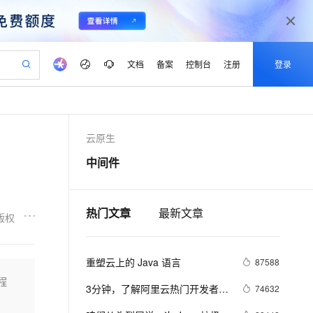
文档
备案
控制台
注册
登录
验
作计划
器
AI 活动
专业服务
服务伙伴合作计划
开发者社区
加入我们
产品动态
服务平台百炼
阿里云 OPC 创新助力计划
云原生
一站式生成采购清单，支持单品或批量购买
io：打造专属 AI 语音助手
S产品伙伴计划（繁花）
峰会
CS
造的大模型服务与应用开发平台
一句话生成原生可编辑精美 PPT 文稿
AI 生产力先锋
Al MaaS 服务伙伴赋能合作
域名
博文
Careers
至高可申请百万元
Qwen3.8-Max 模型上线
中间件
开启高性价比 AI 编程新体验
弹性可伸缩的云计算服务
Qwen-Audio-3.0-Realtime 端到端实时语音角色扮演
输入一句话想法, 轻松生成专业的 PPT
先锋实践拓展 AI 生产力的边界
Token 补贴，五大权
计划
海大会
伙伴信用分合作计划
商标
问答
社会招聘
益加速 OPC 成功
eek-V4-Pro
SS
一键部署幻兽帕鲁游戏服务器
飞天发布时刻
HOT
Open Search 向量检索版支
划
备案
电子书
校园招聘
pSeek-V4-Pro
视频创作，一键激活电商全链路生产力
稳定、安全、高性价比、高性能的云存储服务
一键购买专属联机服务器，轻松开启游戏
所见，即是所愿
持视频检索 Pipeline 功能
热门文章
最新文章
更多支持
版权
划
公司注册
镜像站
视频生成
语音识别与合成
专属 QwenPaw
漫剧工坊：一站式动画创作平台
AI 实训营
HOT
应用身份服务 (IDaaS)
合作伙伴培训与认证
划
上云迁移
站生成，高效打造优质广告素材
全接入的云上超级电脑
从聊天伙伴进化为能主动干活的本地数字员工
快速生产连贯的高质量长漫剧
从基础到进阶，Agent 创客手把手教你
OpenClaw 管理能力上线
重塑云上的 Java 语言
lScope
87588
我要反馈
e-1.1-T2V
Qwen3-TTS-Flash
查询合作伙伴
n Alibaba Cloud ISV 合作
代维服务
建企业门户网站
10 分钟搭建微信、支付宝小程序
程
MaxCompute MaxFrame 提
畅细腻的高质量视频
离线语音合成大模型，多语言方言自适应，低延迟高稳定
3分钟，了解阿里云热门开发者工
74632
创新加速
ope
登录合作伙伴管理后台
我要建议
站，无忧落地极速上线
以可视化方式快速构建移动和 PC 门户网站
国内短信简单易用，安全可靠，秒级触达，全球覆盖200+国家和地区。
高效部署网站，快速应用到小程序
供自动弹性内存功能
具 Cloud Toolkit