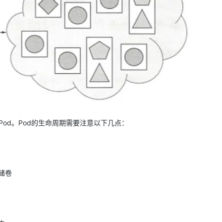
AI 应用
10分钟微调：让0.6B模型媲美235B模
多模态数据信
型
依托云原生高可用架构,实现Dify私有化部署
用1%尺寸在特定领域达到大模型90%以上效果
一个 AI 助手
超强辅助，Bol
即刻拥有 DeepSeek-R1 满血版
在企业官网、通讯软件中为客户提供 AI 客服
多种方案随心选，轻松解锁专属 DeepSeek
是Pod。Pod的生命周期需要注意以下几点：
储卷