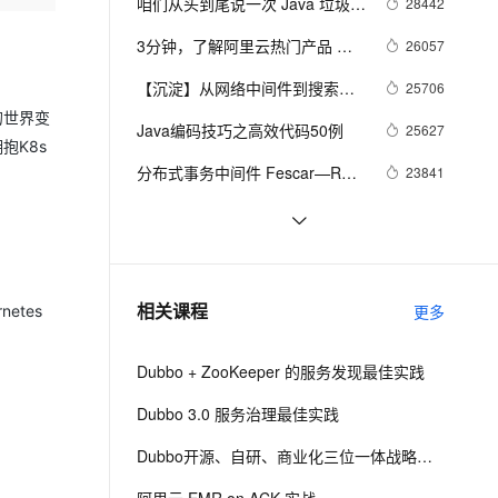
安全
咱们从头到尾说一次 Java 垃圾回
28442
我要投诉
e-1.1-I2V
Cosyvoice-V3-Flash
PolarDB
上云场景组合购
Milvus 弹性伸缩功能新增节
伴
收
漫剧创作，剧本、分镜、视频高效生成
100%兼容MySQL、PostgreSQL，兼容Oracle，支持集中和分布式
覆盖90%+业务场景，专享组合折扣价
点支持范围
畅自然，细节丰富
高表现力语音合成大模型，语音克隆听感自然
3分钟，了解阿里云热门产品 
26057
VPN
ZooKeeper
ernetes 版 ACK
云聚AI 严选权益
【沉淀】从网络中间件到搜索，
AI 原生数据库服务发布
25706
SSL 证书
2V
Fun-ASR
，一键激活高效办公新体验
理容器应用的 K8s 服务
精选AI产品，从模型到应用全链提效
Agent 数据网关
从移动开发到分布式计算平台，
机的世界变
文戏情感细腻自然，动作戏激烈拳拳到肉，实现更强表演能力
支持中英文自由切换，具备更强的噪声鲁棒性
Java编码技巧之高效代码50例
堡垒机
25627
阿里高级专家李睿博谈自己的折
抱K8s
AI 用量加速计划
云原生数据库 PolarDB
腾路
防火墙
分布式事务中间件 Fescar—RM 
23841
、识别商机，让客服更高效、服务更出色。
新老同享，达量后返
Agentic Database 发布
模块源码解读
主机安全
应用
分布式服务框架Dubbo疯狂更
23824
新！阿里开源要搞大事情？
一键托管，阿里云全链路追踪服
22573
千问办公
NEW
AI 应用及服务市场
务正式商用：成本仅自建1/5或更
的智能体编程平台
一站式AI生产力平台
Kafka、RabbitMQ、RocketMQ
21893
相关课程
少
更多
etes
AI 应用
消息中间件的对比—— 消息发送
伶鹊
性能
企业级人与Agent协作平台，接入和调度多个数字员工
智能客服平台，对话机器人、对话分析、智能外呼
大模型
Dubbo + ZooKeeper 的服务发现最佳实践
大模型服务平台百炼 - 全妙
自然语言处理
Dubbo 3.0 服务治理最佳实践
应用创作平台
多模态内容创作工具，已接入 DeepSeek
数据标注
Dubbo开源、自研、商业化三位一体战略解读
机器学习