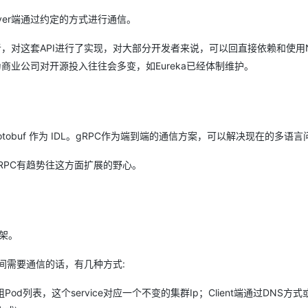
和Server端通过约定的方式进行通信。
中的佼佼者，对这套API进行了实现，对大部分开发者来说，可以回直接依赖和使用Net
但是作为商业公司对开源投入往往会多变，如Eureka已经体制维护。
 Protobuf 作为 IDL。gRPC作为端到端的通信方案，可以解决现在的多语
RPC有趋势往这方面扩展的野心。
框架。
d之间需要通信的话，有几种方式:
组Pod列表，这个service对应一个不变的集群Ip；Client端通过DNS方