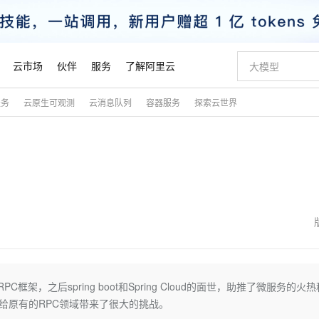
云市场
伙伴
服务
了解阿里云
服务
云原生可观测
云消息队列
容器服务
探索云世界
AI 特惠
数据与 API
成为产品伙伴
企业增值服务
最佳实践
价格计算器
AI 场景体
基础软件
产品伙伴合
阿里云认证
市场活动
配置报价
大模型
自助选配和估算价格
新方式
睿译宝，AI翻译排版一步到位
智启 AI 普惠权益
产品生态集成认证中心
企业支持计划
云上春晚
域名与网站
千问官方 MaaS 平台，为开发者和 Agent 而生，新用户赠送 1 亿 + tokens 额度
Qwen Aud
AI Coding
阿里云Maa
2026 阿里云
云服务器 E
为企业打
数据集
Windows
大模型认证
模型
NEW
NEW
交付可用成果
值低价云产品抢先购
上传文档即自动完成翻译和格式还原
至高享 1亿+免费 tokens，加速 Al 应用落地
提供智能易用的域名与建站服务
智能编程，一键
安全可靠、
产品生态伙伴
专家技术服务
云上奥运之旅
弹性计算合作
阿里云中企出
手机三要素
宝塔 Linux
全部认证
价格优势
有专属领域专家
GLM-5.2：长任务时代开源旗舰模型
阿里云 OPC 创新助力计划
千问大模型
即刻拥有 DeepS
AI 电商营销
对象存储 O
大模型
产品生态伙伴工作台
企业增值服务台
云栖战略参考
云存储合作计
云栖大会
身份实名认证
CentOS
训练营
推动算力普惠，释放技术红利
最高返9万
多领域专家智能体,一键组建 AI 虚拟交付团队
快速构建应用程序和网站，即刻迈出上云第一步
至高百万元 Token 补贴，加速一人公司成长
多元化、高性能、安全可靠的大模型服务
真正可用的 1M 上下文,一次完成代码全链路开发
轻松解锁专属 Dee
从图文生成到
云上的中国
数据库合作计
活动全景
短信
Docker
图片和
站式影视创作平台
Hermes Agent，打造自进化智能体
Token Plan 模型订阅计划
数字证书管理服务（原SSL证书）
5 分钟轻松部署
AI 广告创作
无影云电脑
企业成长
NEW
信息公告
看见新力量
云网络合作计
OCR 文字识别
JAVA
证享300元代金券
可视化编排打通从文字构思到成片全链路闭环
全托管，含MySQL、PostgreSQL、SQL Server、MariaDB多引擎
自主进化，持久记忆，越用越聪明
Qwen3.8-Max 首发尝鲜，限时加量 10 倍，夜间低至2折
实现全站HTTPS，呈现可信的WEB访问
图文、视频一
随时随地安
魔搭 Mode
Kimi-K3
HappyHors
NEW
loud
服务实践
官网公告
金融模力时刻
Salesforce O
版
发票查验
全能环境
Claude Code + GStack 打造工程团队
千问办公，限时限量积分加倍
Qoder
低代码高效构
AI 建站
短信服务
框架，之后spring boot和Spring Cloud的面世，助推了微服务的火热
型
NEW
作计划
Kimi 最新旗舰模型，长程编程与推理利器
让文字生成流
计划
创新中心
魔搭 ModelSc
健康状态
理服务
让AI从“聊天伙伴”进化为能干活的“数字员工”
安装技能 GStack，拥有专属 AI 工程团队
你的AI工作搭子，覆盖日常办公高频场景
面向真实软件的智能体编程平台
0 代码专业建
给原有的RPC领域带来了很大的挑战。
客户案例
天气预报查询
操作系统
态合作计划