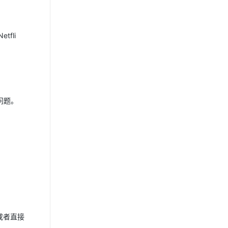
fli
言问题。
式或者直接