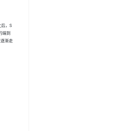
之后，S
2的端到
在逐渐走