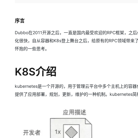
存储
天池大赛
Qwen3.7-Plus
云解析DNS
解决方案免费试用 新老
电子合同
最高领取价值200元试用
能看、能想、能动手的多模
安全
网络与CDN
AI 算法大赛
畅捷通
序言
大数据开发治理平台 Data
AI 产品 免费试用
网络
安全
云开发大赛
Qwen3-VL-Plus
Tableau 订阅
1亿+ 大模型 tokens 和 
Dubbo在2011开源之后，一直是国内最受欢迎的RPC框架，之后sp
可观测
入门学习赛
中间件
AI空中课堂在线直播课
化很快，自从容器和K8s登上舞台之后，给原有的RPC领域带来了
云防火墙
140+云产品 免费试用
上云与迁云
怀抱的一些思考。
云原生的云上边界网络安全
产品新客免费试用，最长1
数据库
生态解决方案
大模型服务
企业出海
大模型ACA认证体验
大数据计算
K8S介绍
助力企业全员 AI 认知与能
行业生态解决方案
千问AI平台-Token Plan
政企业务
媒体服务
开发者生态解决方案
kubernetes是一个开源的，用于管理云平台中多个主机上的容器化的
企业服务与云通信
千问AI平台-模型体验
AI 开发和 AI 应用解决
提供了应用部署，规划，更新，维护的一种机制。kubernetes简
在线体验全尺寸、多种模态
域名与网站
Happy 系列大模型
终端用户计算
Serverless
开发工具