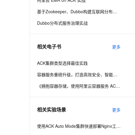
阿里云 EMR on ACK 实战
基于Zookeeper、Dubbo构建互联网分布式基础架构
息提取
与 AI 智能体进行实时音视频通话
Dubbo分布式服务治理实战
从文本、图片、视频中提取结构化的属性信息
构建支持视频理解的 AI 音视频实时通话应用
t.diy 一步搞定创意建站
构建大模型应用的安全防护体系
通过自然语言交互简化开发流程,全栈开发支持
通过阿里云安全产品对 AI 应用进行安全防护
相关电子书
更多
ACK集群类型选择最佳实践
容器服务重磅升级，打造高效安全、智能无界新平台
《拥抱容器存储，使用阿里云容器服务 ACK +文件存储 NAS 构建现代化企业应用》
相关实验场景
更多
使用ACK Auto Mode集群快速部署Nginx工作负载