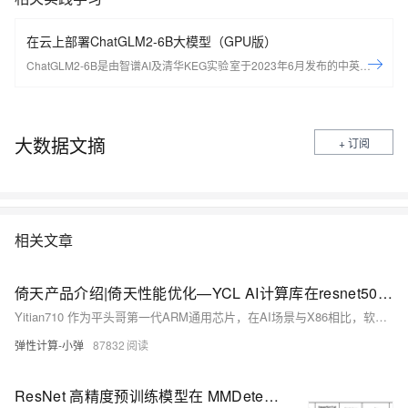
在云上部署ChatGLM2-6B大模型（GPU版）
ChatGLM2-6B是由智谱AI及清华KEG实验室于2023年6月发布的中英双语
对话开源大模型。通过本实验，可以学习如何配置AIGC开发环境，如何部
署ChatGLM2-6B大模型。
大数据文摘
+ 订阅
相关文章
倚天产品介绍|倚天性能优化—YCL AI计算库在resnet50上的优化
Yitian710 作为平头哥第一代ARM通用芯片，在AI场景与X86相比，软件生态与推理性能都存在一定的短板，本文旨在通过倚天AI计算库的优化，打造适合ARM架构的软件平台，提升倚天性能
弹性计算-小弹
87832
ResNet 高精度预训练模型在 MMDetection 中的最佳实践