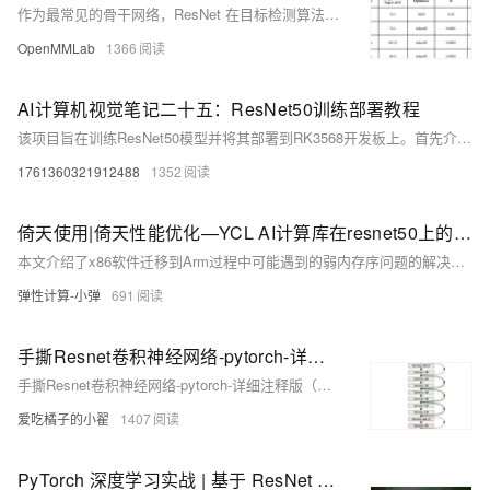
作为最常见的骨干网络，ResNet 在目标检测算法中起到了至关重要的作用。许多目标检测经典算法，如 RetinaNet 、Faster R-CNN 和 Mask R-CNN 等都是以 ResNet 为骨干网络，并在此基础上进行调优。同时，大部分后续改进算法都会以 RetinaNet 、Faster R-CNN 和 Mask R-CNN 为 baseline 进行公平对比。
OpenMMLab
1366
AI计算机视觉笔记二十五：ResNet50训练部署教程
该项目旨在训练ResNet50模型并将其部署到RK3568开发板上。首先介绍了ResNet50网络，该网络由何恺明等人于2015年提出，解决了传统卷积神经网络中的退化问题。项目使用车辆分类数据集进行训练，并提供了数据集下载链接。环境搭建部分详细描述了虚拟环境的创建和所需库的安装。训练过程中，通过`train.py`脚本进行了15轮训练，并可视化了训练和测试结果。最后，项目提供了将模型转换为ONNX和PT格式的方法，以便在RK3568上部署。
1761360321912488
1352
倚天使用|倚天性能优化—YCL AI计算库在resnet50上的优化
本文介绍了x86软件迁移到Arm过程中可能遇到的弱内存序问题的解决方案，解析了弱内存序问题的根因，介绍了Hawkeyes的架构和实现原理。欢迎有需求的团队发送邮件咨询
弹性计算-小弹
691
手撕Resnet卷积神经网络-pytorch-详细注释版（可以直接替换自己数据集）-直接放置自己的数据集就能直接跑。跑的代码有问题的可以在评论区指出，看到了会回复。训练代码和预测代码均有。
手撕Resnet卷积神经网络-pytorch-详细注释版（可以直接替换自己数据集）-直接放置自己的数据集就能直接跑。跑的代码有问题的可以在评论区指出，看到了会回复。训练代码和预测代码均有。
爱吃橘子的小翟
1407
PyTorch 深度学习实战 | 基于 ResNet 的花卉图片分类