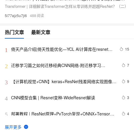
Transformer | 详细解读Transformer怎样从零训练并超越ResNet？（二）
5i77ajz5u7ji6
488
热门文章
最新文章
倚天产品介绍|倚天性能优化—YCL AI计算库在resnet50
15
1
上的优化
迁移学习篇之如何迁移经典CNN网络-附迁移学习
7
2
Alexnet，VGG，Googlenet，Resnet详细代码注释和方
法-pytorch
【计算机视觉+CNN】keras+ResNet残差网络实现图像识
9
3
别分类实战（附源码和数据集 超详细）
CNN模型合集 | Resnet变种-WideResnet解读
3
4
部署教程 | ResNet原理+PyTorch复现+ONNX+TensorRT 
4
5
int8量化部署
鸟类识别系统Python+卷积神经网络算法+深度学习+人工
6
6