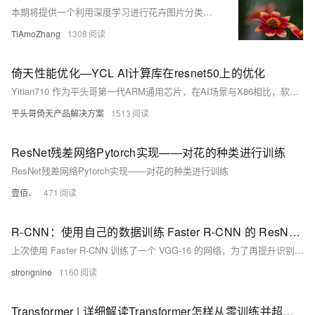
本期将提供一个利用深度学习进行花卉图片分类的案例，并使用迁移学习的方法解决训练数据较少的问题。图片分类是根据图像的语义信息对不同的图片进行区分，是计算机视觉中的基本问题，也是图像检测、图像分割、物体跟踪等高阶视觉任务的基础。在深度学习领域，图片分类的任务一般基于卷积神经网络来完成，如常见的卷积神经网络有 VGG、GoogleNet、ResNet 等。而在图像分类领域，数据标记是最基础和烦琐的工作。有时由于条件限制，往往得不到很多经过标记的、用于训练的图片，其中一个解决办法就是对已经预训练好的模型进行迁移学习。 本文是以 ResNet 为基础，对花卉图片进行迁移学习，从而完成对花卉图片的分类任
TiAmoZhang
1308
倚天性能优化—YCL AI计算库在resnet50上的优化
Yitian710 作为平头哥第一代ARM通用芯片，在AI场景与X86相比，软件生态与推理性能都存在一定的短板，本文旨在通过倚天AI计算库的优化，打造适合ARM架构的软件平台，提升倚天性能
平头哥倚天产品解决方案
1513
ResNet残差网络Pytorch实现——对花的种类进行训练
ResNet残差网络Pytorch实现——对花的种类进行训练
壹佰、
471
R-CNN：使用自己的数据训练 Faster R-CNN 的 ResNet-50 模型
上次使用 Faster R-CNN 训练了一个 VGG-16 的网络，为了再提升识别的准确率，利用 ResNet 网络在同样的数据上面训练了多一次。
strongnine
1160
Transformer | 详细解读Transformer怎样从零训练并超越ResNet？（二）