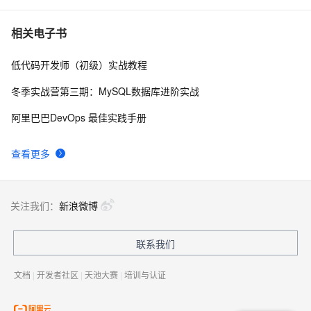
智能+TensorFlow+ResNet50算法模型+图像识别
ResNet-RS架构复现--CVPR2021
5
7
相关电子书
低代码开发师（初级）实战教程
 4.2 图像分类基本概念和ResNet设计思想
3
8
冬季实战营第三期：MySQL数据库进阶实战
极品Trick | 在ResNet与Transformer均适用的Skip 
7
9
阿里巴巴DevOps 最佳实践手册
Connection解读
昇腾910-PyTorch 实现 ResNet50图像分类
12
10
查看更多
关注我们：
新浪微博
联系我们
文档
|
开发者社区
|
天池大赛
|
培训与认证