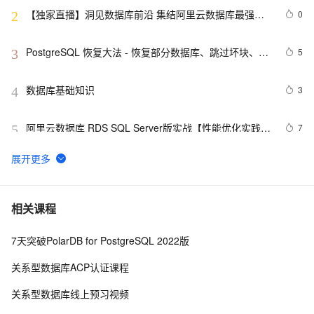
【独家直播】洞见数据库前沿 集结阿里云数据库最强阵
0
2
容 DTCC 2019 八大亮点抢先看
PostgreSQL 恢复大法 - 恢复部分数据库、跳过坏块、修
5
3
复无法启动的数据库
数据库基础知识
3
4
阿里云数据库 RDS SQL Server版实战【性能优化实践、
7
5
优点探析】
征文分享｜OceanBase 3.1.2 数据库性能测试探索
4
6
Oracle数据库的非归档模式迁移到归档模式
8
7
相关课程
7天突破PolarDB for PostgreSQL 2022版
「时序数据库」时间序列数据与MongoDB：第一部分-简
2
8
介
关系型数据库ACP认证课程
数据库必知词汇：ACID 
9
9
关系型数据库线上预习视频