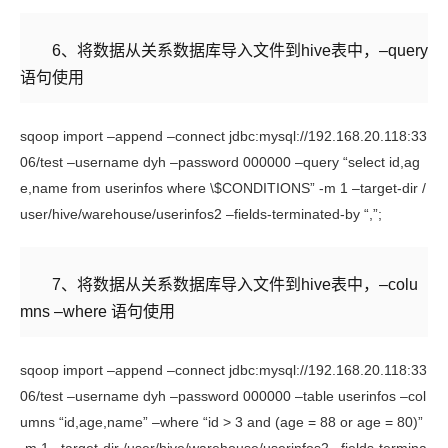
6
、将数据
从关系数据库导入文件到
hive
表中，–query
语句使用
sqoop import –append –connect jdbc:mysql://192.168.20.118:33
06/test –username dyh –password 000000 –query “select id,ag
e,name from userinfos where \$CONDITIONS” -m 1 –target-dir /
user/hive/warehouse/userinfos2 –fields-terminated-by “,”;
7
、将数据
从关系数据库导入文件到
hive
表中，–colu
mns –where 语句使用
sqoop import –append –connect jdbc:mysql://192.168.20.118:33
06/test –username dyh –password 000000 –table userinfos –col
umns “id,age,name” –where “id > 3 and (age = 88 or age = 80)”