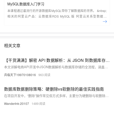
MySQL数据库入门学习
本课程通过最流行的开源数据库MySQL带你了解数据库的世界。 &nbsp;
相关的阿里云产品：云数据库RDS MySQL 版 阿里云关系型数据库
RDS（Relational Database Service）是一种稳定可靠、可弹性伸缩的在
线数据库服务，提供容灾、备份、恢复、迁移等方面的全套解决方案，彻
底解决数据库运维的烦恼。 了解产品详
情:&nbsp;https://www.aliyun.com/product/rds/mysql&nbsp;
相关文章
【干货满满】解密 API 数据解析：从 JSON 到数据库存储的完整流程
本文详解电商API开发中JSON数据解析与数据库存储的全流程，涵盖数据提取、清洗、转换及优化策略，结合Python实战代码与主流数据库方案，助开发者构建高效、可靠的数据处理管道。
兵临天下19970108016
963
数据库数据删除策略：硬删除vs软删除的最佳实践指南
在项目开发中，“删除”操作常见但方式多样，主要分为硬删除与软删除。硬删除直接从数据库移除数据，操作简单、高效，但不可恢复；适用于临时或敏感数据。软删除通过标记字段保留数据，支持恢复和审计，但增加查询复杂度与数据量；适合需追踪历史或可恢复的场景。两者各有优劣，实际开发中常结合使用以满足不同需求。
WanderInk-20107
1489