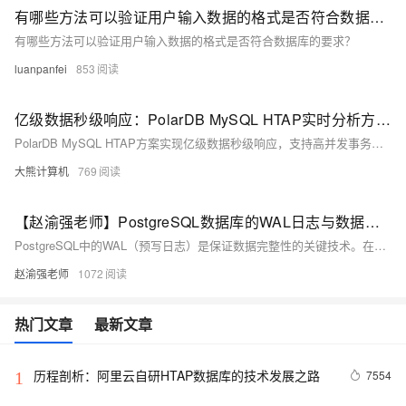
有哪些方法可以验证用户输入数据的格式是否符合数据库的要求？
有哪些方法可以验证用户输入数据的格式是否符合数据库的要求？
luanpanfei
853
亿级数据秒级响应：PolarDB MySQL HTAP实时分析方案设计与压测报告
PolarDB MySQL HTAP方案实现亿级数据秒级响应，支持高并发事务与实时分析。通过行列混存、智能路由与资源隔离，满足电商、金融等场景的实时报表、决策需求，降低架构复杂度与运维成本。
大熊计算机
769
【赵渝强老师】PostgreSQL数据库的WAL日志与数据写入的过程
PostgreSQL中的WAL（预写日志）是保证数据完整性的关键技术。在数据修改前，系统会先将日志写入WAL，确保宕机时可通过日志恢复数据。它减少了磁盘I/O，提升了性能，并支持手动切换日志文件。WAL文件默认存储在pg_wal目录下，采用16进制命名规则。此外，PostgreSQL提供pg_waldump工具解析日志内容。
赵渝强老师
1072
热门文章
最新文章
历程剖析：阿里云自研HTAP数据库的技术发展之路
7554
1