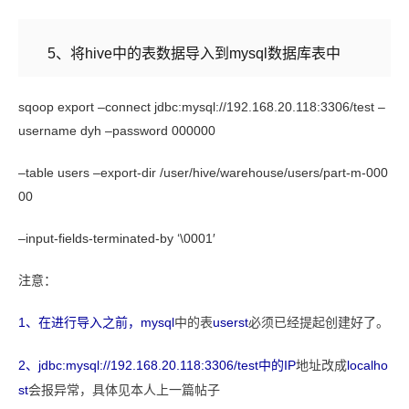
5
、
将
hive
中的表数据导入到
mysql
数据库表中
sqoop export –connect jdbc:mysql://192.168.20.118:3306/test –
username dyh –password 000000
–table users –export-dir /user/hive/warehouse/users/part-m-000
00
–input-fields-terminated-by ‘\0001′
注意：
1、在进行导入之前，
mysql
userst
中的表
必须已经提起创建好了。
2、jdbc:mysql://192.168.20.118:3306/test中的
IP
localho
地址改成
st
会报异常，具体见本人上一篇帖子