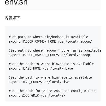
env.sh
内容如下
#Set path to where bin/hadoop is available

export HADOOP_COMMON_HOME=/usr/local/hadoop/

#Set path to where hadoop-*-core.jar is available

export HADOOP_MAPRED_HOME=/usr/local/hadoop

#set the path to where bin/hbase is available

export HBASE_HOME=/usr/local/hbase

#Set the path to where bin/hive is available

export HIVE_HOME=/usr/local/hive

#Set the path for where zookeper config dir is

export ZOOCFGDIR=/usr/local/zk