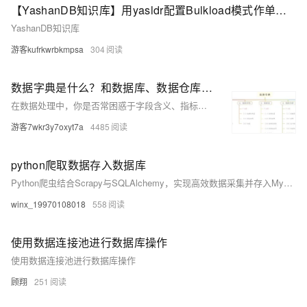
【YashanDB知识库】用yasldr配置Bulkload模式作单线程迁移300G的业务数据到分布式数据库，迁移任务频繁出错
YashanDB知识库
游客kufrkwrbkmpsa
304
数据字典是什么？和数据库、数据仓库有什么关系？
在数据处理中，你是否常困惑于字段含义、指标计算或数据来源？数据字典正是解答这些问题的关键工具，它清晰定义数据的名称、类型、来源、计算方式等，服务于开发者、分析师和数据管理者。本文详解数据字典的定义、组成及其与数据库、数据仓库的关系，助你夯实数据基础。
游客7wkr3y7oxyt7a
4485
python爬取数据存入数据库
Python爬虫结合Scrapy与SQLAlchemy，实现高效数据采集并存入MySQL/PostgreSQL/SQLite。通过ORM映射、连接池优化与批量提交，支持百万级数据高速写入，具备良好的可扩展性与稳定性。
winx_19970108018
558
使用数据连接池进行数据库操作
使用数据连接池进行数据库操作
顾翔
251