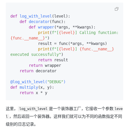
def
log_with_level
(
level
):

def
decorator
(
func
):

def
wrapper
(
*args, **kwargs
):

print
(
f"[
{level}
] Calling function: 
{func.__name__}
"
)

            result = func(*args, **kwargs)

print
(
f"[
{level}
] 
{func.__name__}
executed successfully"
)

return
 result

return
 wrapper

return
 decorator

@log_with_level(
"DEBUG"
)
def
multiply
(
x, y
):

return
这里，
是一个装饰器工厂，它接收一个参数
log_with_level
leve
，然后返回一个装饰器。这样我们就可以为不同的函数指定不同
l
级别的日志记录。