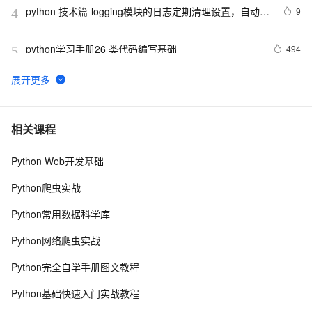
python 技术篇-logging模块的日志定期清理设置，自动清
9
4
理上个月的日志实例演示
python学习手册26 类代码编写基础
494
5
AIGC革新，将文字或者LOGO融入AI视频基于PIKA-
9
6
labs(Python3.10)
Python继承及方法解析顺序（MRO）详解 | 示例与
6
7
相关课程
super()函数使用
Python Web开发基础
python高阶函数和匿名函数
4
8
Python爬虫实战
用Python分析了5.8w+《觉醒年代》影评，观众都是怎么
5
9
Python常用数据科学库
评价这部通吃高考作文的电视剧？
Python：使用PyJWT实现JSON Web Tokens加密解密
2
10
Python网络爬虫实战
Python完全自学手册图文教程
Python基础快速入门实战教程