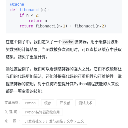
@cache
def
fibonacci
(
n
):

if
 n < 
2
:

return
 n

return
 fibonacci(n-
1
) + fibonacci(n-
2
在这个例子中，我们定义了一个
装饰器，用于缓存斐波那
cache
契数列的计算结果。当函数被多次调用时，可以直接从缓存中获取
结果，避免了重复计算。
通过这些例子，我们可以看到装饰器的强大之处。它们不仅能够让
我们的代码更加简洁，还能够提高代码的可重用性和可维护性。掌
握装饰器的使用，对于任何希望提升其Python编程技能的人来说
都是一项宝贵的技能。
文章标签：
Python
缓存
开发者
测试技术
关键词：
Python装饰器高级应用
来 源：
开发者社区
>
开发与运维
>
文章
> 正文