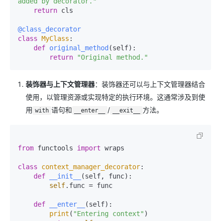
added by decorator."
return
 cls

@class_decorator
class
MyClass
:

def
original_method
(
self
):

return
"Original method."
装饰器与上下文管理器
：装饰器还可以与上下文管理器结合
使用，以管理资源或实现特定的执行环境。这通常涉及到使
用
语句和
/
方法。
with
__enter__
__exit__
from
 functools 
import
 wraps

class
context_manager_decorator
:

def
__init__
(
self, func
):

self
.func = func

def
__enter__
(
self
):

print
(
"Entering context"
)
