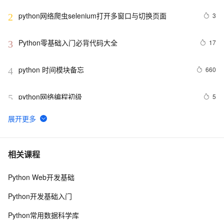
python网络爬虫selenium打开多窗口与切换页面
3
2
Python零基础入门必背代码大全
17
3
python 时间模块备忘
660
4
python网络编程初级
5
5
Python功能强大、灵活可扩展的Statsmodels库
7
6
python day Twelve
805
7
相关课程
Python Web开发基础
python join 和 split的常用使用方法
565
8
Python开发基础入门
python 模块初始
641
9
Python常用数据科学库