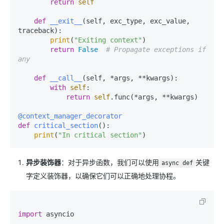
return
self
def
__exit__
(
self, exc_type, exc_value, 
traceback
):

print
(
"Exiting context"
)

return
False
# Propagate exceptions if 
any
def
__call__
(
self, *args, **kwargs
):

with
self
:

return
self
.func(*args, **kwargs)

@context_manager_decorator
def
critical_section
():

print
(
"In critical section"
异步装饰器
：对于异步函数，我们可以使用
关键
async def
字定义装饰器，以确保它们可以正确地处理协程。
import
 asyncio
