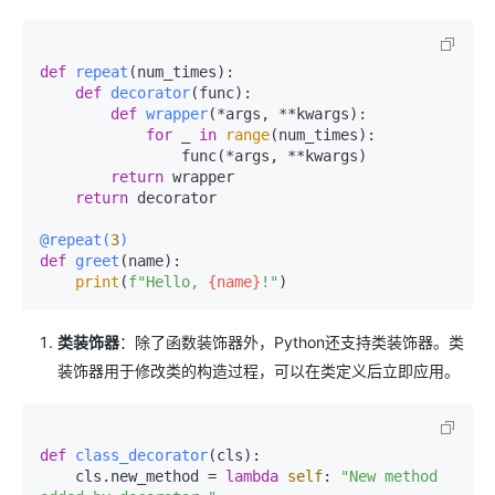
def
repeat
(
num_times
):

def
decorator
(
func
):

def
wrapper
(
*args, **kwargs
):

for
 _ 
in
range
(num_times):

                func(*args, **kwargs)

return
 wrapper

return
 decorator

@repeat(
3
)
def
greet
(
name
):

print
(
f"Hello, 
{name}
!"
类装饰器
：除了函数装饰器外，Python还支持类装饰器。类
装饰器用于修改类的构造过程，可以在类定义后立即应用。
def
class_decorator
(
cls
):

    cls.new_method = 
lambda
self
: 
"New method 