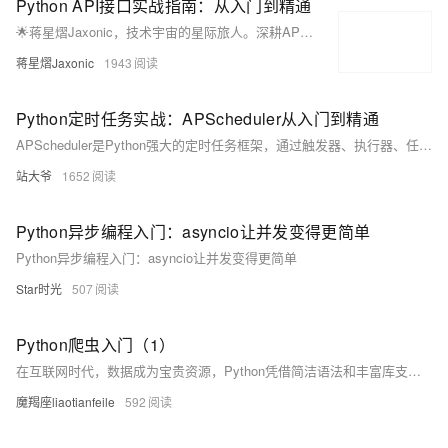
Python API接口实战指南：从入门到精通
🌟蒋星熠Jaxonic，技术宇宙的星际旅人。深耕API开发，以Python为舟，探索RESTful、GraphQL等接口奥秘。擅长requests、aiohttp实战，专注性能优化与架构设计，用代码连接万物，谱写极客诗篇。
蒋星熠Jaxonic
1943
Python定时任务实战：APScheduler从入门到精通
APScheduler是Python强大的定时任务框架，通过触发器、执行器、任务存储和调度器四大组件，灵活实现各类周期性任务。支持内存、数据库、Redis等持久化存储，适用于Web集成、数据抓取、邮件发送等场景，解决传统sleep循环的诸多缺陷，助力构建稳定可靠的自动化系统。（238字）
站大爷
1652
Python异步编程入门：asyncio让并发变得更简单
Python异步编程入门：asyncio让并发变得更简单
Star时光
507
Python爬虫入门（1）
在互联网时代，数据成为宝贵资源，Python凭借简洁语法和丰富库支持，成为编写网络爬虫的首选。本文介绍Python爬虫基础，涵盖请求发送、内容解析、数据存储等核心环节，并提供环境配置及实战示例，助你快速入门并掌握数据抓取技巧。
魔羯座liaotianfeile
592