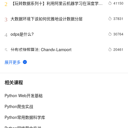
【玩转数据系列十】利用阿里云机器学习在深度学习
41150
2
框架下实现智能图片分类
大数据环境下该如何优雅地设计数据分层
37831
3
odps是什么?
30764
4
分布式快照算法: Chandy-Lamport
20461
5
MaxCompute执行作业慢的原因排查
19315
6
阿里云MaxCompute（大数据）公开数据集---带你玩
19083
7
相关课程
转人工智能
Python Web开发基础
实时计算 Flink SQL 核心功能解密
14709
8
Python爬虫实战
干货：解码OneData，阿里的数仓之路。
14234
9
Python常用数据科学库
如何轮播 DataV 大屏
14230
10
Python网络爬虫实战