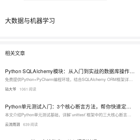
大数据与机器学习
相关文章
Python SQLAlchemy模块：从入门到实战的数据库操作指南
免费提供Python+PyCharm编程环境，结合SQLAlchemy ORM框架详解数据库开发。涵盖连接配置、模型定义、CRUD操作、事务控制及Alembic迁移工具，以电商订单系统为例，深入讲解高并发场景下的性能优化与最佳实践，助你高效构建数据驱动应用。
站大爷
1061
Python单元测试入门：3个核心断言方法，帮你快速定位代码bug
本文介绍Python单元测试基础，详解`unittest`框架中的三大核心断言方法：`assertEqual`验证值相等，`assertTrue`和`assertFalse`判断条件真假。通过实例演示其用法，帮助开发者自动化检测代码逻辑，提升测试效率与可靠性。
云流雨洄
639