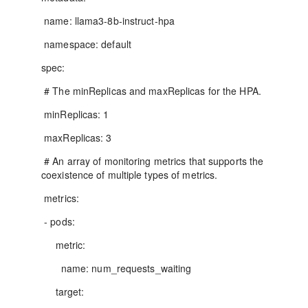
name: llama3-8b-instruct-hpa
namespace: default
spec:
# The minReplicas and maxReplicas for the HPA.
minReplicas: 1
maxReplicas: 3
# An array of monitoring metrics that supports the
coexistence of multiple types of metrics.
metrics:
- pods:
metric:
name: num_requests_waiting
target: