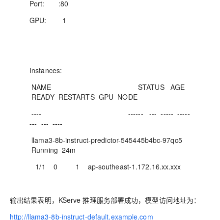
Port: :80
GPU: 1
Instances:
NAME STATUS AGE
READY RESTARTS GPU NODE
---- ------ --- ----- -----
--- --- ----
llama3-8b-instruct-predictor-545445b4bc-97qc5
Running 24m
1/1 0 1 ap-southeast-1.172.16.xx.xxx
输出结果表明，KServe 推理服务部署成功，模型访问地址为：
http://llama3-8b-instruct-default.example.com