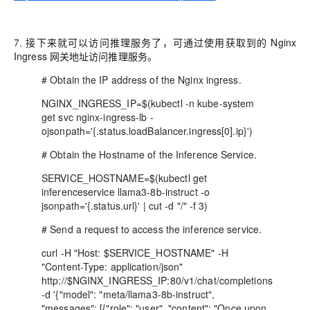
7.
接下来就可以访问推理服务了，可通过使用获取到的 Nginx
Ingress 网关地址访问推理服务。
# Obtain the IP address of the Nginx ingress.
NGINX_INGRESS_IP=$(kubectl -n kube-system
get svc nginx-ingress-lb -
ojsonpath='{.status.loadBalancer.ingress[0].ip}')
# Obtain the Hostname of the Inference Service.
SERVICE_HOSTNAME=$(kubectl get
inferenceservice llama3-8b-instruct -o
jsonpath='{.status.url}' | cut -d "/" -f 3)
# Send a request to access the inference service.
curl -H "Host: $SERVICE_HOSTNAME" -H
"Content-Type: application/json"
http://$NGINX_INGRESS_IP:80/v1/chat/completions
-d '{"model": "meta/llama3-8b-instruct",
"messages": [{"role": "user", "content": "Once upon