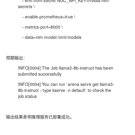
--env-from-secret NGC_API_KEY=nvidia-nim-
secrets \
--enable-prometheus=true \
--metrics-port=8000 \
--data=nim-model:/mnt/models
预期输出：
INFO[0004] The Job llama3-8b-instruct has been
submitted successfully
INFO[0004] You can run `arena serve get llama3-
8b-instruct --type kserve -n default` to check the
job status
输出结果表明推理服务已部署成功。