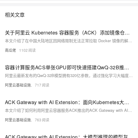
讲解Docker技术栈，从环境安装到容器、镜像操作以及生产环境如何部署
开发的微服务应用。本课程由黑马程序员提供。 &nbsp; &nbsp; 相关的阿
相关文章
里云产品：容器服务 ACK 容器服务 Kubernetes 版（简称 ACK）提供高
性能可伸缩的容器应用管理能力，支持企业级容器化应用的全生命周期管
理。整合阿里云虚拟化、存储、网络和安全能力，打造云端最佳容器化应
关于阿里云 Kubernetes 容器服务（ACK）添加镜像仓库的快速说明
用运行环境。 了解产品详情: https://www.aliyun.com/product/kubernetes
本文介绍了在中国大陆地区因网络限制无法正常拉取 Docker 镜像的解决方案。作者所在的阿里云 Kubernetes 集群使用的是较旧版本的 containerd（1.2x），且无法直接通过 SSH 修改节点配置，因此采用了一种无需更改 Kubernetes 配置文件的方法。通过为 `docker.io` 添加 containerd 的镜像源，并使用脚本自动修改 containerd 配置文件中的路径错误（将错误的 `cert.d` 改为 `certs.d`），最终实现了通过多个镜像站点拉取镜像。作者还提供了一个可重复运行的脚本，用于动态配置镜像源。虽然该方案能缓解镜像拉取问题，
南瓜佬
1102
容器计算服务ACS单张GPU即可快速搭建QwQ-32B推理模型
阿里云最新发布的QwQ-32B模型拥有320亿参数，通过强化学习大幅度提升了模型推理能力，其性能与DeepSeek-R1 671B媲美，本文介绍如何使用ACS算力部署生产可用的QwQ-32B模型推理服务。
阿里云基础设施.
717
ACK Gateway with AI Extension：面向Kubernetes大模型推理的智能路由实践
本文介绍了如何利用阿里云容器服务ACK推出的ACK Gateway with AI Extension组件，在Kubernetes环境中为大语言模型（LLM）推理服务提供智能路由和负载均衡能力。文章以部署和优化QwQ-32B模型为例，详细展示了从环境准备到性能测试的完整实践过程。
阿里云基础设施.
763
ACK Gateway with AI Extension：大模型推理的模型灰度实践