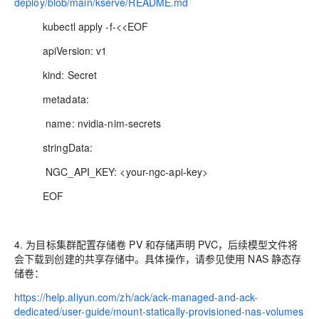
deploy/blob/main/kserve/README.md
kubectl apply -f-<<EOF
apiVersion: v1
kind: Secret
metadata:
name: nvidia-nim-secrets
stringData:
NGC_API_KEY: <your-ngc-api-key>
EOF
4. 为目标集群配置存储卷 PV 和存储声明 PVC，后续模型文件将
会下载到创建的共享存储中。具体操作，请参见使用 NAS 静态存
储卷：
https://help.aliyun.com/zh/ack/ack-managed-and-ack-
dedicated/user-guide/mount-statically-provisioned-nas-volumes