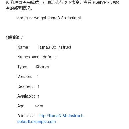
6. 推理部署完成后，可通过执行以下命令，查看 KServe 推理服
务的部署情况。
arena serve get llama3-8b-instruct
预期输出：
Name: llama3-8b-instruct
Namespace: default
Type: KServe
Version: 1
Desired: 1
Available: 1
Age: 24m
Address:
http://llama3-8b-instruct-
default.example.com