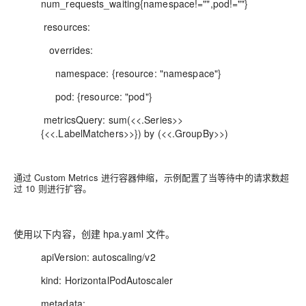
num_requests_waiting{namespace!="",pod!=""}
resources:
overrides:
namespace: {resource: "namespace"}
pod: {resource: "pod"}
metricsQuery: sum(<<.Series>>
{<<.LabelMatchers>>}) by (<<.GroupBy>>)
通过 Custom Metrics 进行容器伸缩，示例配置了当等待中的请求数超
过 10 则进行扩容。
使用以下内容，创建 hpa.yaml 文件。
apiVersion: autoscaling/v2
kind: HorizontalPodAutoscaler
metadata: