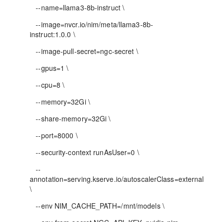
--name=llama3-8b-instruct \
--image=nvcr.io/nim/meta/llama3-8b-
instruct:1.0.0 \
--image-pull-secret=ngc-secret \
--gpus=1 \
--cpu=8 \
--memory=32Gi \
--share-memory=32Gi \
--port=8000 \
--security-context runAsUser=0 \
--
annotation=serving.kserve.io/autoscalerClass=external
\
--env NIM_CACHE_PATH=/mnt/models \