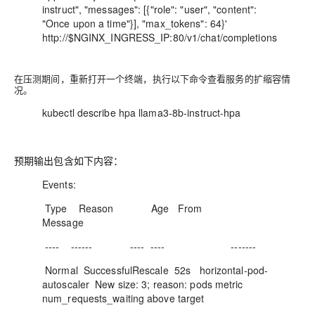
instruct", "messages": [{"role": "user", "content":
"Once upon a time"}], "max_tokens": 64}'
http://$NGINX_INGRESS_IP:80/v1/chat/completions
在压测期间，重新打开一个终端，执行以下命令查看服务的扩缩容情
况。
kubectl describe hpa llama3-8b-instruct-hpa
预期输出包含如下内容：
Events:
Type Reason Age From
Message
---- ------ ---- ---- -------
Normal SuccessfulRescale 52s horizontal-pod-
autoscaler New size: 3; reason: pods metric
num_requests_waiting above target