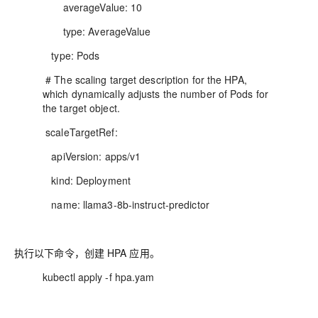
averageValue: 10
type: AverageValue
type: Pods
# The scaling target description for the HPA,
which dynamically adjusts the number of Pods for
the target object.
scaleTargetRef:
apiVersion: apps/v1
kind: Deployment
name: llama3-8b-instruct-predictor
执行以下命令，创建 HPA 应用。
kubectl apply -f hpa.yam