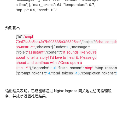
a time"}], "max_tokens": 64, "temperature": 0.7,
"top_p": 0.9, "seed": 10}'
预期输出：
{
"id"
:
"cmpl-
70af7fa8c5ba4fe7b903835e326325ce"
,
"object"
:
"chat.comple
8b-instruct"
,
"choices"
:[{
"index"
:
0
,
"message"
:
{
"role"
:
"assistant"
,
"content"
:
"It sounds like you're
about to tell a story! I'd love to hear it. Please go
ahead and continue with \"Once upon a
time...\""
},
"logprobs"
:
null
,
"finish_reason"
:
"stop"
,
"stop_reason
{
"prompt_tokens"
:
14
,
"total_tokens"
:
45
,
"completion_tokens"
:
输出结果表明，已经能够通过 Nginx Ingress 网关地址访问推理服
务，并成功返回推理结果。