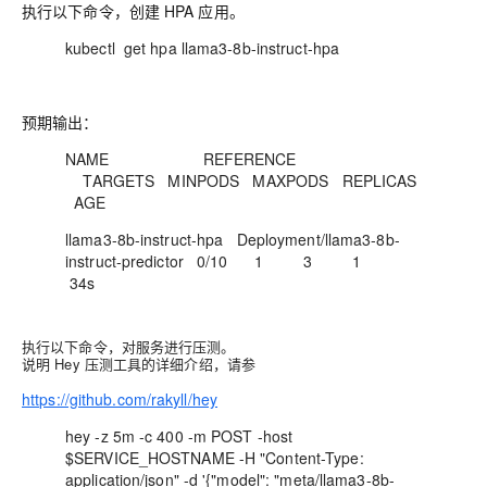
执行以下命令，创建 HPA 应用。
kubectl get hpa llama3-8b-instruct-hpa
预期输出：
NAME REFERENCE
TARGETS MINPODS MAXPODS REPLICAS
AGE
llama3-8b-instruct-hpa Deployment/llama3-8b-
instruct-predictor 0/10 1 3 1
34s
执行以下命令，对服务进行压测。
说明 Hey 压测工具的详细介绍，请参
https://github.com/rakyll/hey
hey -z 5m -c 400 -m POST -host
$SERVICE_HOSTNAME -H "Content-Type:
application/json" -d '{"model": "meta/llama3-8b-