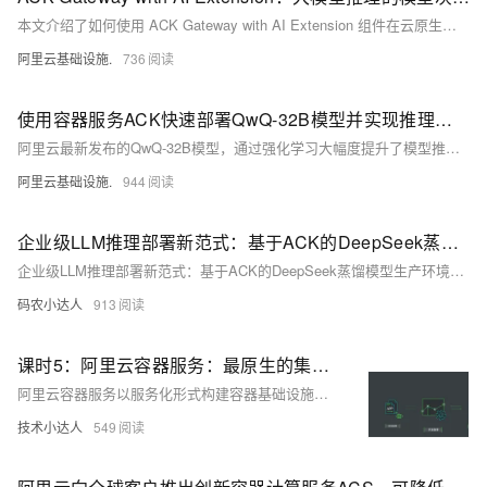
本文介绍了如何使用 ACK Gateway with AI Extension 组件在云原生环境中实现大语言模型（LLM）推理服务的灰度发布和流量分发。该组件专为 LLM 推理场景设计，支持四层/七层流量路由，并提供基于模型服务器负载感知的智能负载均衡能力。通过自定义资源（CRD），如 InferencePool 和 InferenceModel，可以灵活配置推理服务的流量策略，包括模型灰度发布和流量镜像。
阿里云基础设施.
736
使用容器服务ACK快速部署QwQ-32B模型并实现推理智能路由
阿里云最新发布的QwQ-32B模型，通过强化学习大幅度提升了模型推理能力。QwQ-32B模型拥有320亿参数，其性能可以与DeepSeek-R1 671B媲美。
阿里云基础设施.
944
企业级LLM推理部署新范式：基于ACK的DeepSeek蒸馏模型生产环境落地指南
企业级LLM推理部署新范式：基于ACK的DeepSeek蒸馏模型生产环境落地指南
码农小达人
913
课时5：阿里云容器服务：最原生的集成Docker和云服务
阿里云容器服务以服务化形式构建容器基础设施，大幅提升开发效率，简化应用部署流程。通过Docker容器和DevOps工具（如Jenkins），实现自动化部署与迭代，优化企业内部复杂部署问题。该服务支持GPU调度、混合云架构无缝迁移，并与阿里云产品体系无缝集成，提供安全防护、网络负载均衡等多重功能支持。凭借微服务架构，帮助企业突破业务瓶颈，提高资源利用率，轻松应对海量流量。
技术小达人
549