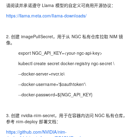
请阅读并承诺遵守 Llama 模型的自定义可商用开源协议：
https://llama.meta.com/llama-downloads/
2. 创建 imagePullSecret，用于从 NGC 私有仓库拉取 NIM 镜
像。
export NGC_API_KEY=<your-ngc-api-key>
kubectl create secret docker-registry ngc-secret \
--docker-server=nvcr.io\
--docker-username='$oauthtoken'\
--docker-password=${NGC_API_KEY}
3. 创建 nvidia-nim-secret，用于在容器内访问 NGC 私有仓库，
参考 nim-deploy 部署文档：
https://github.com/NVIDIA/nim-