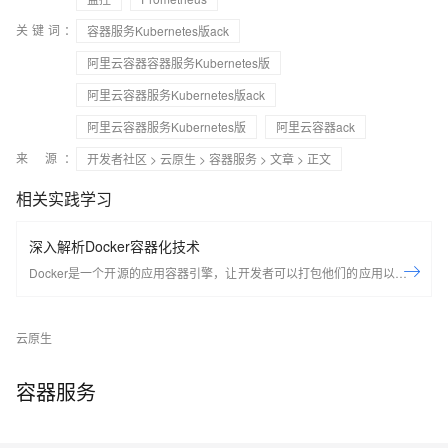
关键词：
容器服务Kubernetes版ack
阿里云容器容器服务Kubernetes版
阿里云容器服务Kubernetes版ack
阿里云容器服务Kubernetes版
阿里云容器ack
来 源：
开发者社区
>
云原生
>
容器服务
>
文章
> 正文
相关实践学习
深入解析Docker容器化技术
Docker是一个开源的应用容器引擎，让开发者可以打包他们的应用以及依
赖包到一个可移植的容器中，然后发布到任何流行的Linux机器上，也可以
实现虚拟化，容器是完全使用沙箱机制，相互之间不会有任何接口。
云原生
Docker是世界领先的软件容器平台。开发人员利用Docker可以消除协作编
码时“在我的机器上可正常工作”的问题。运维人员利用Docker可以在隔离
容器中并行运行和管理应用，获得更好的计算密度。企业利用Docker可以
容器服务
构建敏捷的软件交付管道，以更快的速度、更高的安全性和可靠的信誉为
Linux和Windows Server应用发布新功能。 在本套课程中，我们将全面的