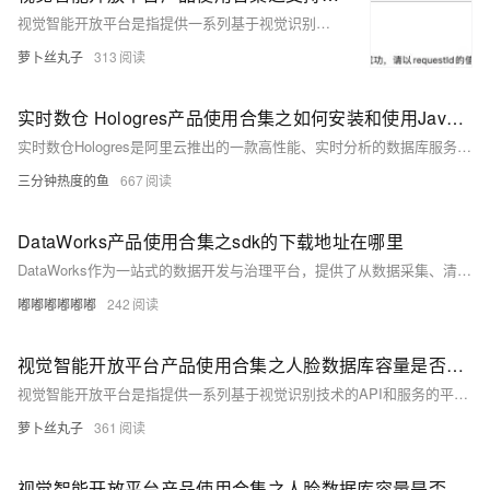
视觉智能开放平台是指提供一系列基于视觉识别技术的API和服务的平台，这些服务通常包括图像识别、人脸识别、物体检测、文字识别、场景理解等。企业或开发者可以通过调用这些API，快速将视觉智能功能集成到自己的应用或服务中，而无需从零开始研发相关算法和技术。以下是一些常见的视觉智能开放平台产品及其应用场景的概览。
萝卜丝丸子
313
实时数仓 Hologres产品使用合集之如何安装和使用Java SDK
实时数仓Hologres是阿里云推出的一款高性能、实时分析的数据库服务，专为大数据分析和复杂查询场景设计。使用Hologres，企业能够打破传统数据仓库的延迟瓶颈，实现数据到决策的无缝衔接，加速业务创新和响应速度。以下是Hologres产品的一些典型使用场景合集。
三分钟热度的鱼
667
DataWorks产品使用合集之sdk的下载地址在哪里
DataWorks作为一站式的数据开发与治理平台，提供了从数据采集、清洗、开发、调度、服务化、质量监控到安全管理的全套解决方案，帮助企业构建高效、规范、安全的大数据处理体系。以下是对DataWorks产品使用合集的概述，涵盖数据处理的各个环节。
嘟嘟嘟嘟嘟嘟
242
视觉智能开放平台产品使用合集之人脸数据库容量是否支持扩容
视觉智能开放平台是指提供一系列基于视觉识别技术的API和服务的平台，这些服务通常包括图像识别、人脸识别、物体检测、文字识别、场景理解等。企业或开发者可以通过调用这些API，快速将视觉智能功能集成到自己的应用或服务中，而无需从零开始研发相关算法和技术。以下是一些常见的视觉智能开放平台产品及其应用场景的概览。
萝卜丝丸子
361
视觉智能开放平台产品使用合集之人脸数据库容量是否支持扩容