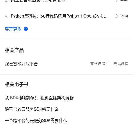
4
Python黑科技：50行代码运用Python＋OpenCV实现
1914
5
人脸追踪+详细教程+快速入门+图像识别+人脸识别
+大神讲解
阿里云达摩院资深算法专家浅谈：视觉生产技术探索
1736
6
及应用
图像识别DM8127开发攻略 ——板子启动过程
1605
7
相关产品
视觉智能开放平台
天文学家用AI探测宇宙：借助图像识别探索银河系中
文档详情
产品详情
1586
8
的红巨星
吴恩达《机器学习》课程总结（18）应用实例：图片
1497
9
相关电子书
文字识别
浪潮发布业界最高GPU密度的SR-AI整机柜
1463
10
从 SDK 到编解码：视频直播架构解析
跨平台的云服务SDK需要什么
一个跨平台的云服务SDK需要什么