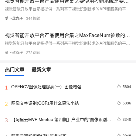
视觉智能开放平台产品使用合集之要使用考勤系统需要接入哪个接口
视觉智能开放平台是指提供一系列基于视觉识别技术的API和服务的平台，这些服务通常包括图像识别、人脸识别、物体检测、文字识别、场景理解等。企业或开发者可以通过调用这些API，快速将视觉智能功能集成到自己的应用或服务中，而无需从零开始研发相关算法和技术。以下是一些常见的视觉智能开放平台产品及其应用场景的概览。
萝卜丝丸子
344
视觉智能开放平台产品使用合集之MaxFaceNum参数的含义是什么
视觉智能开放平台是指提供一系列基于视觉识别技术的API和服务的平台，这些服务通常包括图像识别、人脸识别、物体检测、文字识别、场景理解等。企业或开发者可以通过调用这些API，快速将视觉智能功能集成到自己的应用或服务中，而无需从零开始研发相关算法和技术。以下是一些常见的视觉智能开放平台产品及其应用场景的概览。
萝卜丝丸子
272
热门文章
最新文章
OPENCV图像处理提高(一）图像增强
5804
1
图像文字识别(OCR)用什么算法小结
5336
2
【阿里云MVP Meetup 第四期】产业中的“图像识别”
3340
3
分享与探索，干货来袭！
阿里云智能图像识别服务发布
3048