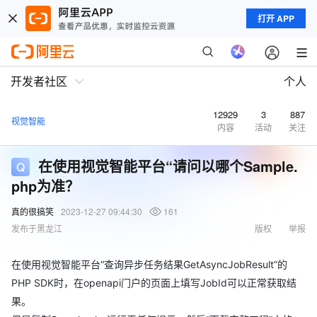
打开 APP
开发者社区
个人
12929
3
887
视觉智能
内容
活动
关注
在使用视觉智能平台“请问以哪个Sample.
php为准？
真的很搞笑
2023-12-27 09:44:30
161
发布于黑龙江
版权
举报
在使用视觉智能平台“查询异步任务结果GetAsyncJobResult”的
PHP SDK时，在openapi门户的页面上填写JobId可以正常获取结
果。