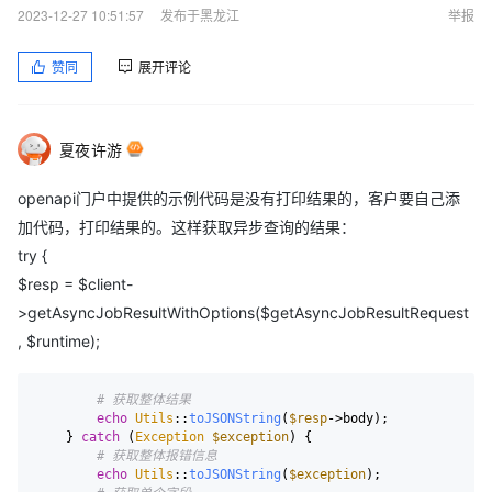
2023-12-27 10:51:57
发布于黑龙江
举报
赞同
展开评论
夏夜许游
openapi门户中提供的示例代码是没有打印结果的，客户要自己添
加代码，打印结果的。这样获取异步查询的结果：
try {
$resp = $client-
>getAsyncJobResultWithOptions($getAsyncJobResultRequest
, $runtime);
# 获取整体结果
echo
Utils
::
toJSONString
(
$resp
->body);

    } 
catch
 (
Exception
$exception
) {

# 获取整体报错信息
echo
Utils
::
toJSONString
(
$exception
);
