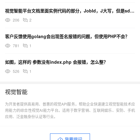
视觉智能平台文档里面实例代码的部分，JobId，J大写，但是sdk调用的时候是小写，以哪个为准？
206
2
客户反馈使用golang会出现签名报错的问题，但使用PHP不会？
781
1
如图，这样的 参数没有index.php 会报错，怎么整？
526
1
视觉智能
为开发者提供高易用、普惠的视觉API服务，帮助企业快速建立视觉智能技术应
用能力的综合性视觉AI能力平台。适用于数字营销、互联网娱乐、安防、手机
应用、泛金融身份认证等行业。
我要提问