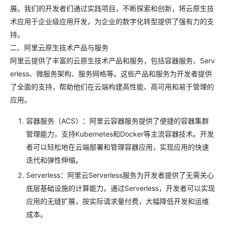
展。我们的开发者们通过实践项目，不断探索和创新，将云原生技
术应用于企业级应用开发，为企业的数字化转型提供了强有力的支
持。
二、阿里云原生技术产品与服务
阿里云提供了丰富的云原生技术产品和服务，包括容器服务、Serv
erless、微服务架构、服务网格等。这些产品和服务为开发者提供
了全面的支持，帮助他们在云端构建高性能、高可用和易于管理的
应用。
容器服务（ACS）：阿里云容器服务提供了便捷的容器集群
管理能力，支持Kubernetes和Docker等主流容器技术。开发
者可以轻松地在云端部署和管理容器应用，实现应用的快速
迭代和弹性伸缩。
Serverless：阿里云Serverless服务为开发者提供了无需关心
底层基础设施的计算能力。通过Serverless，开发者可以实现
应用的无缝扩展，按实际请求量付费，大幅降低开发和运维
成本。