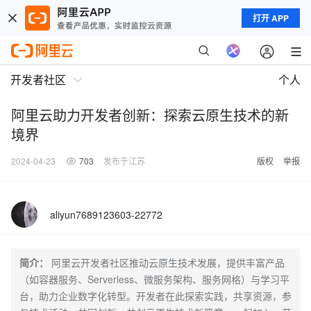
打开 APP
开发者社区
个人
阿里云助力开发者创新：探索云原生技术的新
境界
2024-04-23
703
发布于江苏
版权
举报
aliyun7689123603-22772
简介：
阿里云开发者社区推动云原生技术发展，提供丰富产品
（如容器服务、Serverless、微服务架构、服务网格）与学习平
台，助力企业数字化转型。开发者在此探索实践，共享资源，参