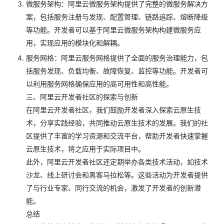
微服务架构：阿里云微服务架构提供了完整的微服务解决方
案，包括服务注册与发现、配置管理、链路追踪、熔断降级
等功能。开发者可以基于阿里云微服务架构构建微服务应
用，实现应用的模块化和解耦。
服务网格：阿里云服务网格提供了全面的服务治理能力，包
括服务发现、负载均衡、故障恢复、监控等功能。开发者可
以利用服务网格确保应用的高可用性和高性能。
三、阿里云开发者社区的探索与创新
在阿里云开发者社区，我们鼓励开发者深入探索云原生技
术，分享实践经验，共同推动云原生技术的发展。我们的社
区提供了丰富的学习资源和交流平台，帮助开发者快速掌握
云原生技术，将之应用于实际项目中。
此外，阿里云开发者社区还定期举办各类技术活动，如技术
沙龙、线上研讨会和黑客马拉松等。这些活动为开发者提供
了与行业专家、同行交流的机会，激发了开发者的创新潜
能。
总结