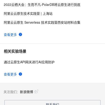
2022云栖大会：生而不凡-PolarDB将云原生进行到底
阿里云云原生技术实践营 | 上海站
阿里云云原生 Serverless 技术实践营西安站材料合集
查看更多
相关实验场景
通过云原生API网关进行AI应用防护
查看更多
关注我们：
新浪微博
联系我们