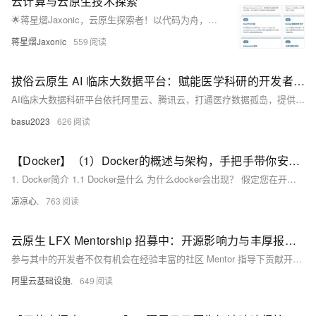
云计算与云原生技术探索
🌟蒋星熠Jaxonic，云原生探索者！以代码为舟，遨游技术星河。专注容器化、微服务、K8s与DevOps，践行GitOps理念，拥抱多云未来。用架构编织星辰，让创新照亮极客征途！
蒋星熠Jaxonic
559
拔俗云原生 AI 临床大数据平台：赋能医学科研的开发者实践
AI临床大数据科研平台依托阿里云、腾讯云，打通医疗数据孤岛，提供从数据治理到模型落地的全链路支持。通过联邦学习、弹性算力与安全合规技术，实现跨机构协作与高效训练，助力开发者提升科研效率，推动医学AI创新落地。（238字）
basu2023
626
【Docker】（1）Docker的概述与架构，手把手带你安装Docker，云原生路上不可缺少的一门技术！
1. Docker简介 1.1 Docker是什么 为什么docker会出现？ 假定您在开发一款平台项目，您的开发环境具有特定的配置。其他开发人员身处的环境配置也各有不同。 您正在开发的应用依赖于您当前的配置且还要依赖于某些配置文件。 您的企业还拥有标准化的测试和生产环境，且具有自身的配置和一系列支持文件。 **要求：**希望尽可能多在本地模拟这些环境而不产生重新创建服务器环境的开销 问题： 要如何确保应用能够在这些环境中运行和通过质量检测？ 在部署过程中不出现令人头疼的版本、配置问题 无需重新编写代码和进行故障修复
凉凉心.
763
云原生 LFX Mentorship 招募中：开源影响力与丰厚报酬兼得，开发者不容错过！
参与其中的开发者不仅有机会在经验丰富的社区 Mentor 指导下贡献开源项目、为职业生涯加分，完成课题后还能获得丰厚酬劳。
阿里云基础设施.
649