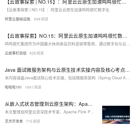
【云故事探索 | NO.15】：阿里云云原生加速鸣鸣很忙数字化
【云故事探索 | NO.15】：阿里云云原生加速鸣鸣很忙数字化
阿里云基础设施.
649
【云故事探索】NO.15：阿里云云原生加速鸣鸣很忙数字化
鸣鸣很忙集团作为中国最大休闲食品饮料连锁零售商，通过数字化与云原生技术实现快速扩张，4年完成其他企业10年的数字化进程。其采用阿里云全栈云原生方案，实现弹性扩容、智能补货、模块化开店等创新实践，支撑日均超430万交易数据稳定运行。未来将深化AI应用，推动供应链智能化与业务全面升级。
云故事栏目组
628
Java 面试微服务架构与云原生技术实操内容及核心考点梳理 Java 面试
本内容涵盖Java面试核心技术实操，包括微服务架构（Spring Cloud Alibaba）、响应式编程（WebFlux）、容器化（Docker+K8s）、函数式编程、多级缓存、分库分表、链路追踪（Skywalking）等大厂高频考点，助你系统提升面试能力。
啦啦啦191
1641
从嵌入式状态管理到云原生架构：Apache Flink 的演进与下一代增量计算范式
本文整理自阿里云资深技术专家、Apache Flink PMC 成员梅源在 Flink Forward Asia 新加坡 2025上的分享，深入解析 Flink 状态管理系统的发展历程，从核心设计到 Flink 2.0 存算分离架构，并展望未来基于流批一体的通用增量计算方向。
灵杰开发者
715