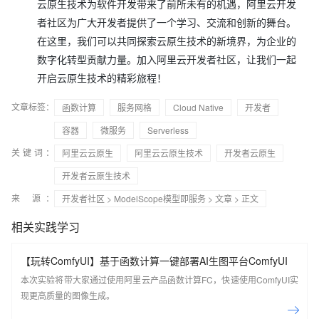
云原生技术为软件开发带来了前所未有的机遇，阿里云开发
者社区为广大开发者提供了一个学习、交流和创新的舞台。
在这里，我们可以共同探索云原生技术的新境界，为企业的
数字化转型贡献力量。加入阿里云开发者社区，让我们一起
开启云原生技术的精彩旅程！
文章标签：
函数计算
服务网格
Cloud Native
开发者
容器
微服务
Serverless
关键词：
阿里云云原生
阿里云云原生技术
开发者云原生
开发者云原生技术
来 源：
开发者社区
>
ModelScope模型即服务
>
文章
> 正文
相关实践学习
【玩转ComfyUI】基于函数计算一键部署AI生图平台ComfyUI
本次实验将带大家通过使用阿里云产品函数计算FC，快速使用ComfyUI实
现更高质量的图像生成。