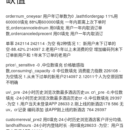
ordernum_oneyear 用户年订单数为0 ,lasthtlordergap 11%用
600000填充 88%用600000填充 一年内距离上次下单时
长,ordercanncelednum 用0填充 用户一年内取消订单
数,ordercanceledprecent 用0t填充 用户一年内取消订
单率 242114 242114 -为空 有2种情况 1：新用户未下订单的
空-88.42% 214097 2.老用户1年以上未消费的空 增加编码列未下
订单新用户和 1年未下订单的老用户
price\_sensitive -0 ,中位数填充 价格敏感指
数,consuming\_capacity -0 中位数填充 消费能力指数 226108 -
为空情况 1.从未下过单的新用户214097 2.12011个人为空原因暂
不明确
uv\_pre -24小时历史浏览次数最多酒店历史uv. cr\_pre -0,中位数
填充 -24小时历史浏览次数最多酒店历史cr -0,中位数填充 29397
-为空 1.用户当天未登录APP 28633 2.刚上线的新酒店178 586 无
uv，cr记录 编码添加 该APP刚上线的新酒店 764 29397
customereval_pre2 用0填充-24小时历史浏览酒店客户评分均值,
landhalfhours -24小时内登陆时长 -用0填充28633 -为空：用户当