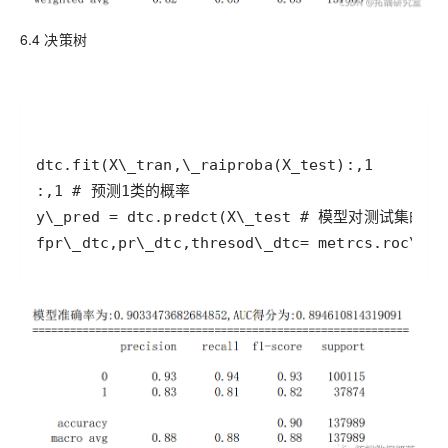
6.4 决策树
fpr\_dtc,pr\_dtc,thresod\_dtc= metrcs.ro