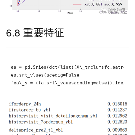
6.8 重要特征
fea\_s = (fa.srt\_vauesacnding=alse)).idex