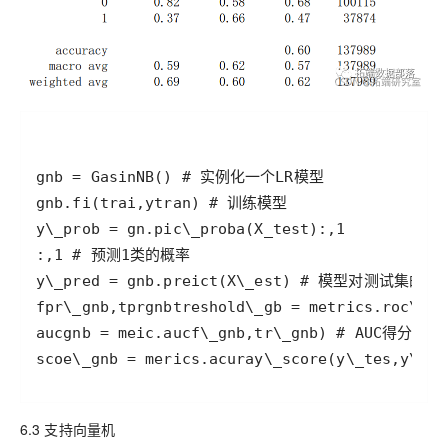
scoe\_gnb = merics.acuray\_score(y\_tes,y\
6.3 支持向量机