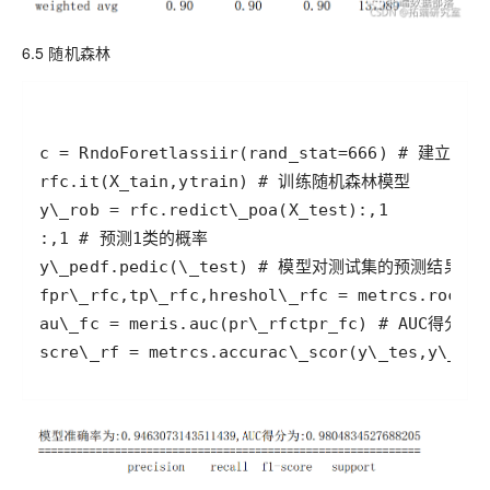
6.5 随机森林
scre\_rf = metrcs.accurac\_scor(y\_tes,y\_