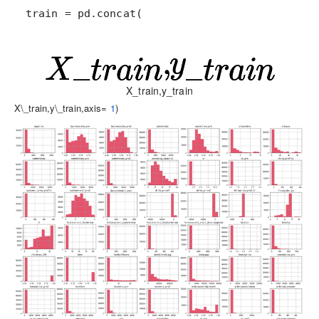
train = pd.concat(
X_train,y_train
X\_train,y\_train,axis=
1
)