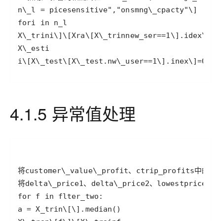
i\[X\_test\[X\_test.nw\_user==1\].inex\]=0
4.1.5 异常值处理