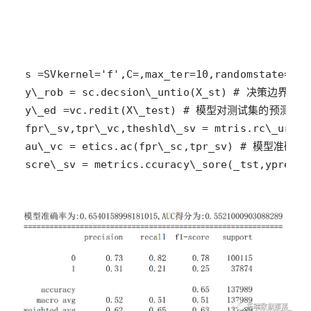
scre\_sv = metrics.ccuracy\_sore(_tst,ypre)